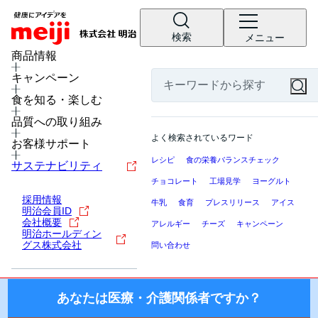
検索
メニュー
MENU
商品情報
キャンペーン
食を知る・楽しむ
医療・介護関係者の皆様へ
品質への取り組み
ここから先の「meiji Nutrition Info（明治ニュートリション
よく検索されているワード
インフォ）」では、日本国内の医療機関・施設にお勤めの医
お客様サポート
療・介護関係者（医師・薬剤師・看護師・栄養士・ケアマネ
レシピ
食の栄養バランスチェック
サステナビリティ
ージャー等）を対象に、製品を適正にご使用いただくための
チョコレート
工場見学
ヨーグルト
情報を提供しております。
採用情報
牛乳
食育
プレスリリース
アイス
明治会員ID
国外の医療・介護関係者、一般の方に対する情報提供を目的
会社概要
アレルギー
チーズ
キャンペーン
としたものではございませんので、ご了承ください。
明治ホールディン
グス株式会社
問い合わせ
株式会社 明治
あなたは医療・介護関係者ですか？