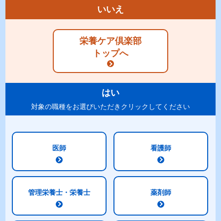
商品カテゴリ
いいえ
「発酵乳が持つ栄養のチカラ」に
特別な栄養管理が
栄養ケア倶楽部
注目した流動食
必要な方に
トップへ
発酵乳配合
高機能
− 流動食シリーズ −
− 流動食シリーズ −
種類別 乳製品乳酸菌飲料
（殺菌）
はい
対象の職種をお選びいただきクリックしてください
商品一覧
医師
看護師
商品一覧
物性を調整した流動食を
バランスよく
管理栄養士・栄養士
薬剤師
使用したい場合に
栄養を摂りたい方に
物性調整
明治メイバランス
− 流動食シリーズ −
− 流動食シリーズ −