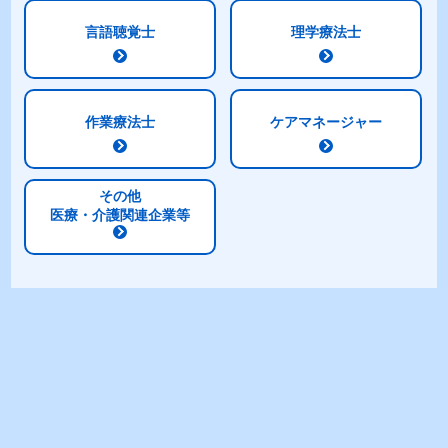
言語聴覚士
理学療法士
作業療法士
ケアマネージャー
商品一覧
商品一覧
液状・ゼリー状等の
その他
栄養食品やとろみ調整食品
医療・介護関連企業等
食事サポート
− 食品シリーズ −
商品名で選ぶ
（50音順）
商品一覧