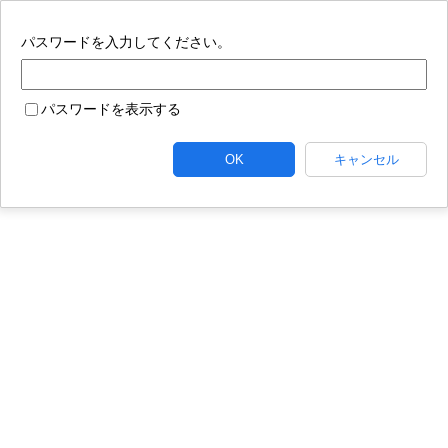
パスワードを保存しますか。
パスワードを入力してください。
検索
メニュー
MENU
商品情報
キャンペーン
パスワードを表示する
保存する
キャンセル
食を知る・楽しむ
医療・介護関係者の皆様へ
OK
キャンセル
品質への取り組み
ここから先の「meiji Nutrition Info（明治ニュートリション
よく検索されているワード
お客様サポート
インフォ）」では、日本国内の医療機関・施設にお勤めの医
レシピ
食の栄養バランスチェック
療・介護関係者（医師・薬剤師・看護師・栄養士・ケアマネ
サステナビリティ
ージャー等）を対象に、製品を適正にご使用いただくための
チョコレート
工場見学
ヨーグルト
情報を提供しております。
採用情報
牛乳
食育
プレスリリース
アイス
明治会員ID
国外の医療・介護関係者、一般の方に対する情報提供を目的
会社概要
アレルギー
チーズ
キャンペーン
明治ホールディン
としたものではございませんので、ご了承ください。
グス株式会社
問い合わせ
株式会社 明治
あなたは医療・介護関係者ですか？