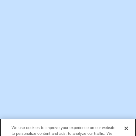
オープナー使用方法
明治メイバランスブリックゼリー専用オープナーの
使用方法です。
※オープナーが必要な方は営業担当者にお問い合わ
せください
公式アカウント一覧
We use cookies to improve your experience on our website,
お問い合わせ
サイトマップ
個人情報保護について
電子公告
to personalize content and ads, to analyze our traffic. We