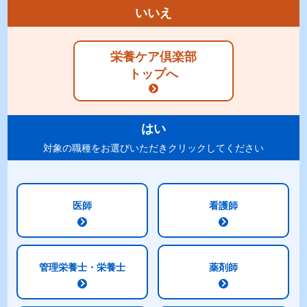
いいえ
How to 動画コーナー
栄養ケア倶楽部
こちらの「簡単！便利！How to 動画コーナー」で
トップへ
は、写真だけではわかりにくい作り方や取り出し方
などをショート動画でご説明しております。
今後も定期的に動画を追加していきます。
はい
対象の職種をお選びいただきクリックしてください
明治メイバランス ムースミックス
医師
看護師
管理栄養士・栄養士
薬剤師