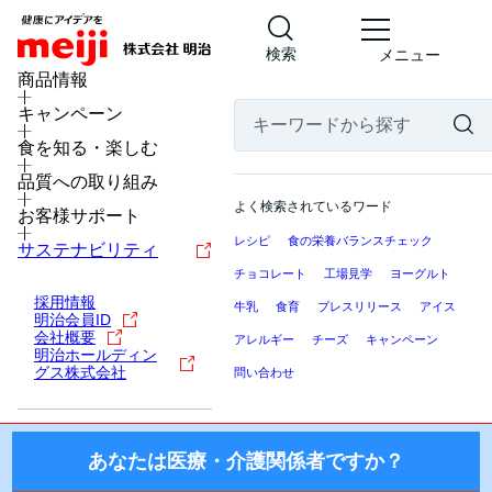
検索
メニュー
MENU
商品情報
キャンペーン
食を知る・楽しむ
医療・介護関係者の皆様へ
品質への取り組み
ここから先の「meiji Nutrition Info（明治ニュートリション
よく検索されているワード
お客様サポート
インフォ）」では、日本国内の医療機関・施設にお勤めの医
レシピ
食の栄養バランスチェック
療・介護関係者（医師・薬剤師・看護師・栄養士・ケアマネ
サステナビリティ
ージャー等）を対象に、製品を適正にご使用いただくための
チョコレート
工場見学
ヨーグルト
情報を提供しております。
採用情報
牛乳
食育
プレスリリース
アイス
明治会員ID
国外の医療・介護関係者、一般の方に対する情報提供を目的
会社概要
アレルギー
チーズ
キャンペーン
明治ホールディン
としたものではございませんので、ご了承ください。
グス株式会社
問い合わせ
株式会社 明治
あなたは医療・介護関係者ですか？