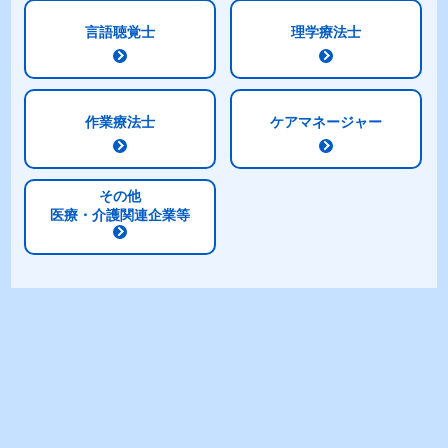
言語聴覚士
理学療法士
明治メイバランスムースミックス
基本の作り方 編
明治メイバランスムースミックスの基本的な作り方
作業療法士
ケアマネージャー
の動画です。アレンジレシピもサイト内に掲載して
おりますので、ぜひそちらもお試しください！
その他
医療・介護関連企業等
明治メイバランスムースミックス