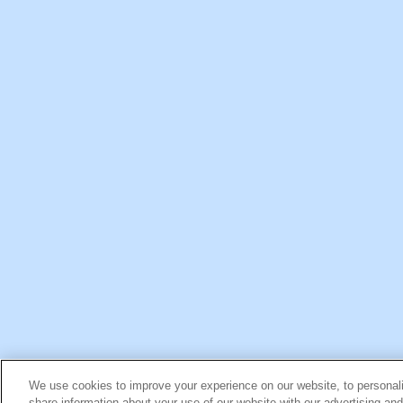
商品名で選ぶ（50音順）
お問い
We use cookies to improve your experience on our website, to personali
share information about your use of our website with our advertising an