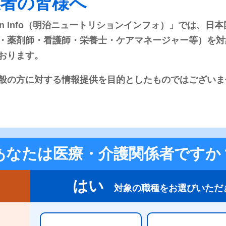
係者の皆様へ
rition Info（明治ニュートリションインフォ）」では
・薬剤師・看護師・栄養士・ケアマネージャー等）を対
おります。
般の方に対する情報提供を目的としたものではございま
あなたは医療・介護関係者ですか
エネルギー
たんぱく質
200kcal/125ml
7.5g/個
はい
対象の職種をお選びいただ