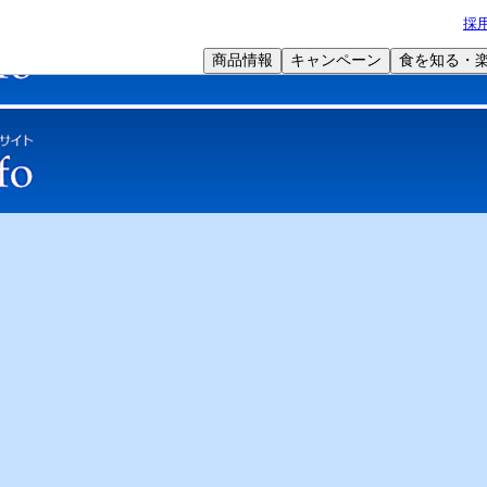
採
商品情報
キャンペーン
食を知る・
学術サポート
オリジナル特集
Web
事サポート 食品シリーズ
明治メイバランス ソフト Jelly