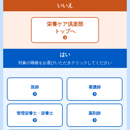
いいえ
商品特長
ラインナップ
栄養ケア倶楽部
標準組成表
原材料
トップへ
アレルギー
表示
賞味期限・
包装
はい
ご注意
対象の職種をお選びいただきクリックしてください
紹介動画
医師
看護師
「明治メイバランスZパックシリーズ 紹介動
画」
管理栄養士・栄養士
薬剤師