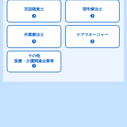
言語聴覚士
理学療法士
作業療法士
ケアマネージャー
その他
医療・介護関連企業等
商品特長
1.0kcal/mlのエネルギー設計
たんぱく質4.0g/100kcal配合
乳清たんぱく質を含むトータルミルクプロテイ
ンを使用
バランスの良い栄養組成