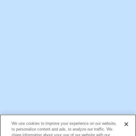
一般ご家庭向け情報
公式アカウント一覧
We use cookies to improve your experience on our website,
お問い合わせ
サイトマップ
個人情報保護について
電子公告
to personalize content and ads, to analyze our traffic. We
アクセシビリティへの対応方針
ご利用規約
明治グループのDX
share information about your use of our website with our