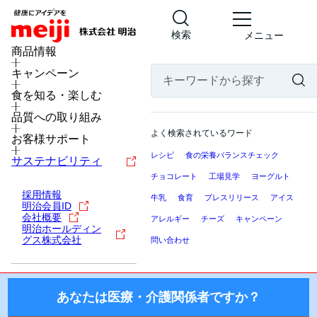
検索
メニュー
MENU
商品情報
キャンペーン
食を知る・楽しむ
医療・介護関係者の皆様へ
品質への取り組み
ここから先の「meiji Nutrition Info（明治ニュートリション
よく検索されているワード
お客様サポート
インフォ）」では、日本国内の医療機関・施設にお勤めの医
レシピ
食の栄養バランスチェック
療・介護関係者（医師・薬剤師・看護師・栄養士・ケアマネ
サステナビリティ
ージャー等）を対象に、製品を適正にご使用いただくための
チョコレート
工場見学
ヨーグルト
情報を提供しております。
採用情報
牛乳
食育
プレスリリース
アイス
明治会員ID
国外の医療・介護関係者、一般の方に対する情報提供を目的
会社概要
アレルギー
チーズ
キャンペーン
明治ホールディン
としたものではございませんので、ご了承ください。
グス株式会社
問い合わせ
株式会社 明治
あなたは医療・介護関係者ですか？