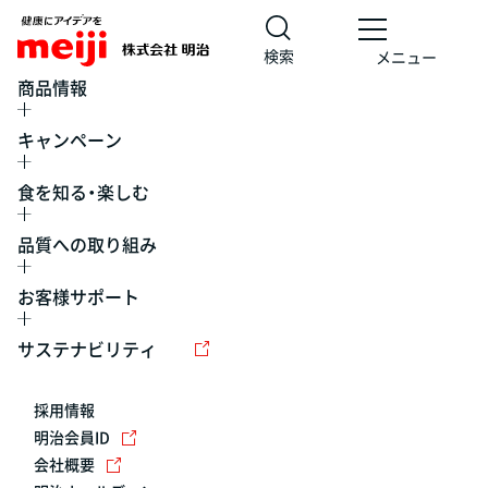
検索
メニュー
商品情報
キャンペーン
食を知る・楽しむ
品質への取り組み
お客様サポート
レシピ
食の栄養バランスチェック
チョコレート
工場見学
サステナビリティ
ヨーグルト
牛乳
食育
プレスリリース
アイス
採用情報
アレルギー
チーズ
キャンペーン
明治会員ID
会社概要
問い合わせ