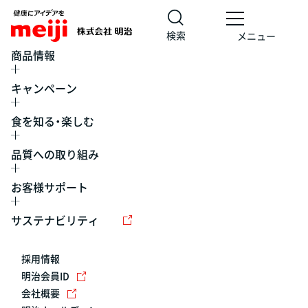
検索
メニュー
商品情報
キャンペーン
食を知る・楽しむ
品質への取り組み
お客様サポート
レシピ
食の栄養バランスチェック
チョコレート
工場見学
サステナビリティ
ヨーグルト
牛乳
食育
プレスリリース
アイス
採用情報
アレルギー
チーズ
キャンペーン
明治会員ID
会社概要
問い合わせ