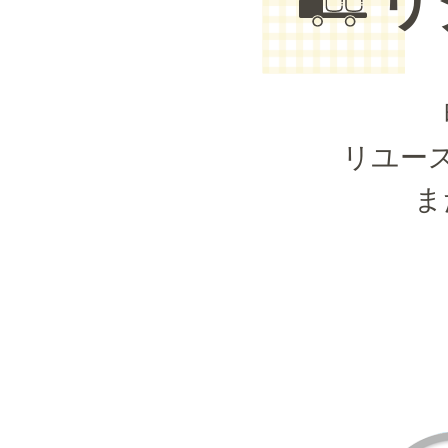
リ
リユー
ま