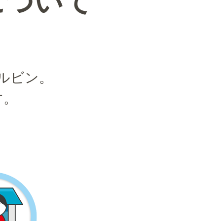
について
、
ルビン。
す。