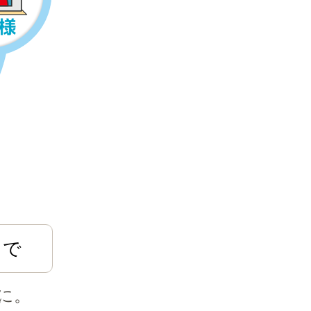
まで
に。