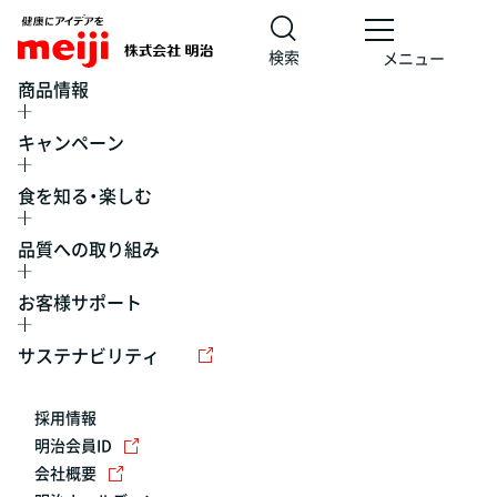
検索
メニュー
商品情報
キャンペーン
食を知る・楽しむ
品質への取り組み
お客様サポート
レシピ
食の栄養バランスチェック
チョコレート
工場見学
サステナビリティ
ヨーグルト
牛乳
食育
プレスリリース
アイス
採用情報
アレルギー
チーズ
キャンペーン
明治会員ID
会社概要
問い合わせ