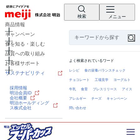
検索
メニュー
商品情報
キャンペーン
食を知る・楽しむ
品質への取り組み
よく検索されているワード
お客様サポート
レシピ
食の栄養バランスチェック
サステナビリティ
チョコレート
工場見学
ヨーグルト
採用情報
牛乳
食育
プレスリリース
アイス
明治会員ID
会社概要
アレルギー
チーズ
キャンペーン
明治ホールディング
ス株式会社
問い合わせ