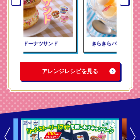
ド
きらきらバニラフルーツボール
アレンジレシピを見る