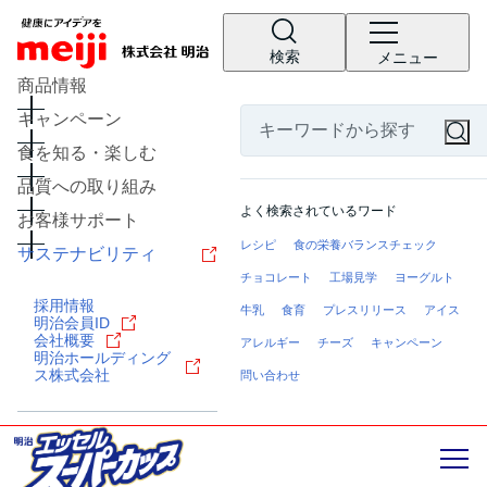
検索
メニュー
商品情報
キャンペーン
食を知る・楽しむ
品質への取り組み
よく検索されているワード
お客様サポート
レシピ
食の栄養バランスチェック
サステナビリティ
チョコレート
工場見学
ヨーグルト
採用情報
牛乳
食育
プレスリリース
アイス
明治会員ID
会社概要
アレルギー
チーズ
キャンペーン
明治ホールディング
ス株式会社
問い合わせ