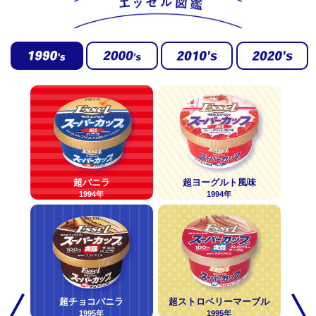
キー
超バニラ
超ヨーグルト風味
1994年
1994年
超チョコバニラ
超ストロベリーマーブル
1995年
1995年