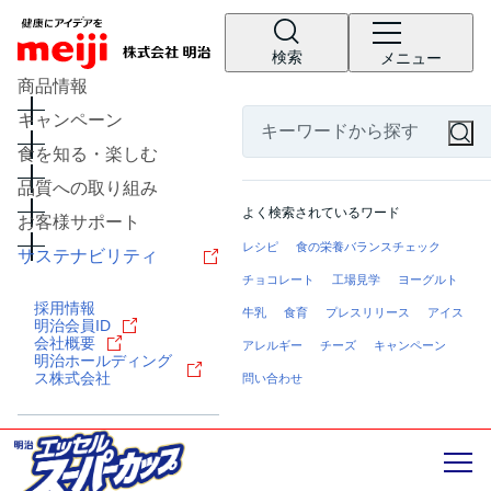
検索
メニュー
商品情報
キャンペーン
食を知る・楽しむ
品質への取り組み
よく検索されているワード
お客様サポート
レシピ
食の栄養バランスチェック
サステナビリティ
チョコレート
工場見学
ヨーグルト
採用情報
牛乳
食育
プレスリリース
アイス
明治会員ID
会社概要
アレルギー
チーズ
キャンペーン
明治ホールディング
ス株式会社
問い合わせ