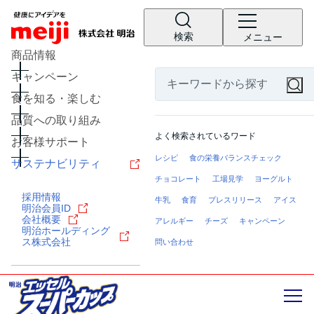
検索
メニュー
商品情報
キャンペーン
食を知る・楽しむ
品質への取り組み
よく検索されているワード
お客様サポート
レシピ
食の栄養バランスチェック
サステナビリティ
チョコレート
工場見学
ヨーグルト
採用情報
牛乳
食育
プレスリリース
アイス
明治会員ID
会社概要
アレルギー
チーズ
キャンペーン
明治ホールディング
ス株式会社
問い合わせ