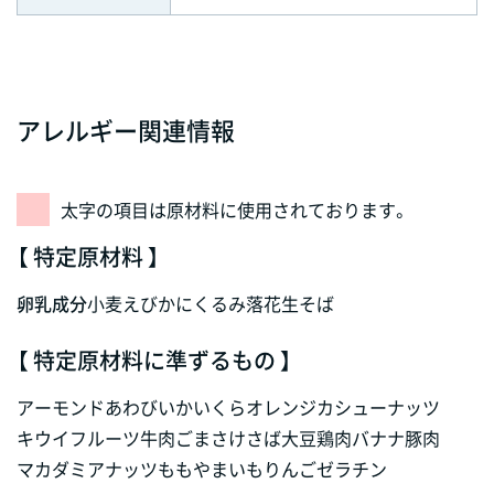
アレルギー関連情報
太字の項目は原材料に使用されております。
【 特定原材料 】
卵
乳成分
小麦
えび
かに
くるみ
落花生
そば
【 特定原材料に準ずるもの 】
アーモンド
あわび
いか
いくら
オレンジ
カシューナッツ
キウイフルーツ
牛肉
ごま
さけ
さば
大豆
鶏肉
バナナ
豚肉
マカダミアナッツ
もも
やまいも
りんご
ゼラチン