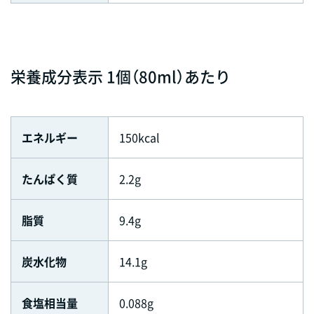
栄養成分表示 1個（80ml）あたり
エネルギー
150kcal
たんぱく質
2.2g
脂質
9.4g
炭水化物
14.1g
食塩相当量
0.088g