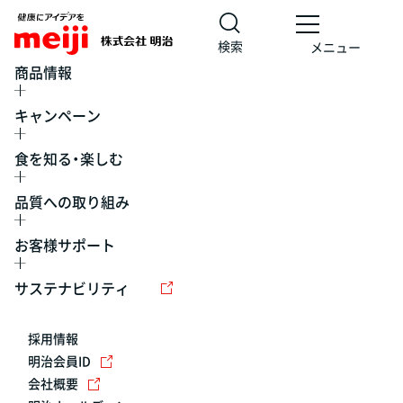
検索
メニュー
商品情報
キャンペーン
食を知る・楽しむ
品質への取り組み
お客様サポート
レシピ
食の栄養バランスチェック
チョコレート
工場見学
サステナビリティ
ヨーグルト
牛乳
食育
プレスリリース
アイス
採用情報
アレルギー
チーズ
キャンペーン
明治会員ID
会社概要
問い合わせ