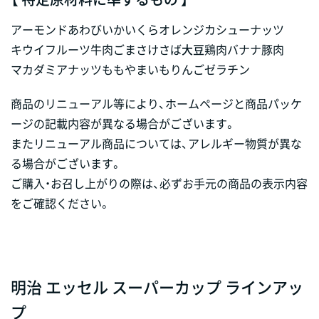
アーモンド
あわび
いか
いくら
オレンジ
カシューナッツ
キウイフルーツ
牛肉
ごま
さけ
さば
大豆
鶏肉
バナナ
豚肉
マカダミアナッツ
もも
やまいも
りんご
ゼラチン
商品のリニューアル等により、ホームページと商品パッケ
ージの記載内容が異なる場合がございます。
またリニューアル商品については、アレルギー物質が異な
る場合がございます。
ご購入・お召し上がりの際は、必ずお手元の商品の表示内容
をご確認ください。
明治 エッセル スーパーカップ ラインアッ
プ