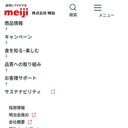
検索
メニュー
商品情報
キャンペーン
食を知る・楽しむ
品質への取り組み
お客様サポート
レシピ
食の栄養バランスチェック
チョコレート
工場見学
サステナビリティ
ヨーグルト
牛乳
食育
プレスリリース
アイス
採用情報
アレルギー
チーズ
キャンペーン
明治会員ID
会社概要
問い合わせ