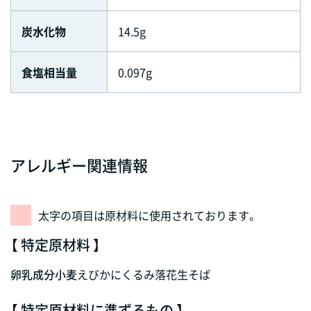
炭水化物
14.5g
食塩相当量
0.097g
アレルギー関連情報
太字の項目は原材料に使用されております。
【 特定原材料 】
卵
乳成分
小麦
えび
かに
くるみ
落花生
そば
【 特定原材料に準ずるもの 】