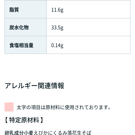
脂質
11.6g
炭水化物
33.5g
食塩相当量
0.14g
アレルギー関連情報
太字の項目は原材料に使用されております。
【 特定原材料 】
卵
乳成分
小麦
えび
かに
くるみ
落花生
そば