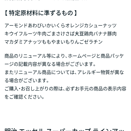
【 特定原材料に準ずるもの 】
アーモンド
あわび
いか
いくら
オレンジ
カシューナッツ
キウイフルーツ
牛肉
ごま
さけ
さば
大豆
鶏肉
バナナ
豚肉
マカダミアナッツ
もも
やまいも
りんご
ゼラチン
商品のリニューアル等により、ホームページと商品パッケ
ージの記載内容が異なる場合がございます。
またリニューアル商品については、アレルギー物質が異な
る場合がございます。
ご購入・お召し上がりの際は、必ずお手元の商品の表示内容
をご確認ください。
明治 エッセル スーパーカップ ラインアッ