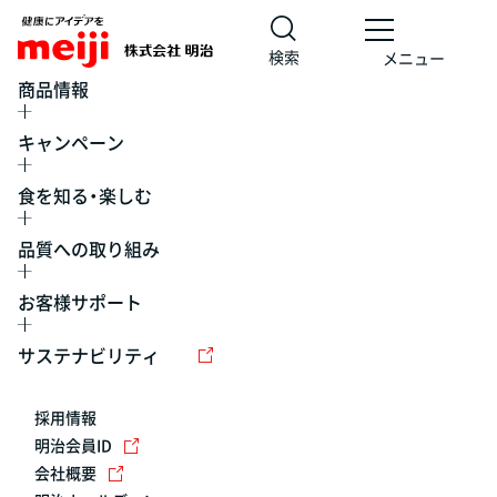
検索
メニュー
商品情報
キャンペーン
食を知る・楽しむ
品質への取り組み
お客様サポート
レシピ
食の栄養バランスチェック
チョコレート
工場見学
サステナビリティ
ヨーグルト
牛乳
食育
プレスリリース
アイス
採用情報
アレルギー
チーズ
キャンペーン
明治会員ID
会社概要
問い合わせ