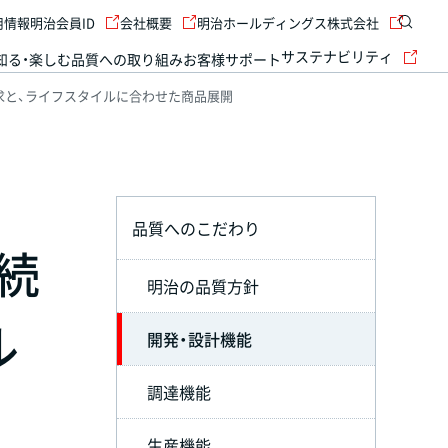
用情報
明治会員ID
会社概要
明治ホールディングス株式会社
サステナビリティ
知る・楽しむ
品質への取り組み
お客様サポート
求と、ライフスタイルに合わせた商品展開
品質へのこだわり
続
明治の品質方針
ル
開発・設計機能
調達機能
生産機能