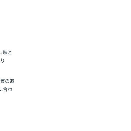
、味と
わり
ン
品質の追
に合わ