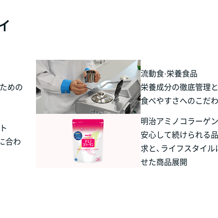
ィ
流動食·栄養食品
ための
栄養成分の徹底管理と
食べやすさへのこだ
明治アミノコラーゲ
ト
安心して続けられる
に合わ
求と、ライフスタイル
せた商品展開