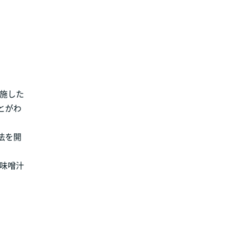
実施した
とがわ
法を開
お味噌汁