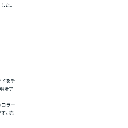
ました。
チドをチ
「明治ア
のコラー
です。売