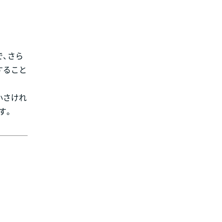
で、さら
すること
小さけれ
す。