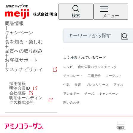
検索
メニュー
商品情報
キャンペーン
食を知る・楽しむ
品質への取り組み
よく検索されているワード
お客様サポート
スタンダード
レシピ
食の栄養バランスチェック
サステナビリティ
チョコレート
工場見学
ヨーグルト
低分子化フィッシュコラーゲン
採用情報
牛乳
食育
プレスリリース
アイス
プレミアム
明治会員ID
会社概要
アレルギー
チーズ
キャンペーン
明治ならではの徹底品質
アミコラの飲み方
明治ホールディン
グス株式会社
問い合わせ
カルシウム
カラダ美人食club
続ける人のアミコラ習慣
NMN
MENU
美雑学コラーゲン