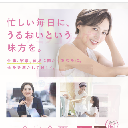
世界が注目するアミコラ
ドリンク
日本語
Instagram公式アカウント
English
抹茶風味
简体中文
商品の成分詳細
繁體中文
ภาษาไทย