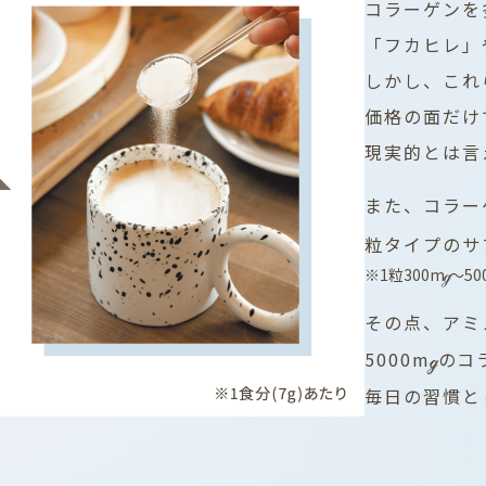
コラーゲンを
「フカヒレ」
しかし、これ
価格の面だけ
現実的とは言
また、コラーゲ
粒タイプのサ
※1粒300m
〜50
ℊ
その点、アミ
5000m
のコ
ℊ
毎日の習慣と