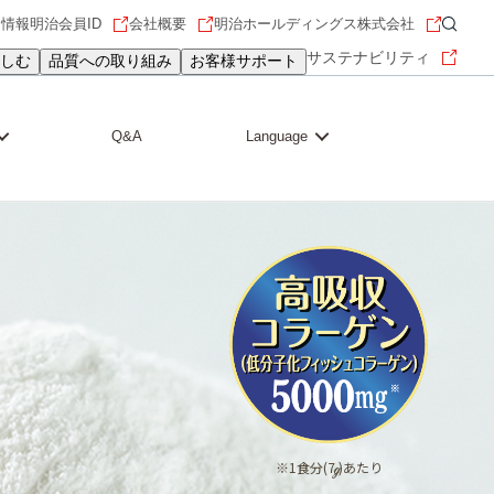
用情報
明治会員ID
会社概要
明治ホールディングス株式会社
サステナビリティ
しむ
品質への取り組み
お客様サポート
Q&A
Language
※1食分(7
)あたり
ℊ