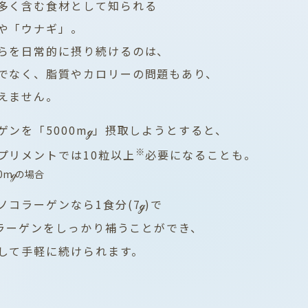
多く含む食材として知られる
や「ウナギ」。
らを日常的に摂り続けるのは、
でなく、脂質やカロリーの問題もあり、
えません。
ンを「5000m
」摂取しようとすると、
ℊ
※
プリメントでは10粒以上
必要になることも。
0m
の場合
ℊ
ノコラーゲンなら1食分(7
)で
ℊ
ラーゲンをしっかり補うことができ、
して手軽に続けられます。