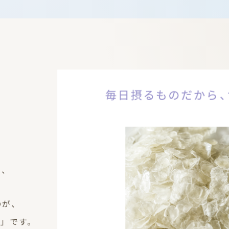
き、
のが、
※
」です。