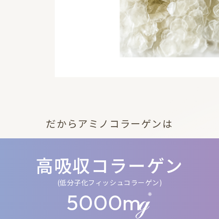
だからアミノコラーゲンは
高吸収コラーゲン
(低分子化フィッシュコラーゲン)
※
5000m
ℊ