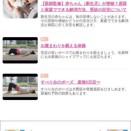
【医師監修】赤ちゃん（新生児）が便秘？原因
と家庭でできる解消方法、受診の目安について
新生児の赤ちゃんは、毎日排便しないことがあります。
その原因や便秘かどうかの見分け方、家庭でできる解消
法と病院に行く目安を解説します。
動く
お腹まわりを鍛える体操
安定の良いポーズでお腹まわりを鍛えましょう。出産時
にも出産後のシェイプアップにも役立ちます。
動く
すべり台のポーズ 産後5日目〜
すべり台のポーズは大臀筋や骨盤底筋をひきしめます。
尿漏れ予防の効果もあります。