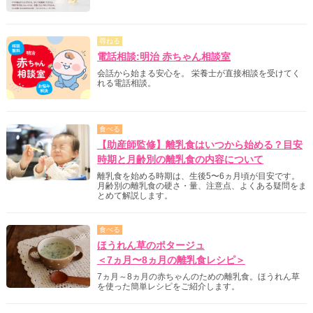
尋ねる
電話相談:明治 赤ちゃん相談室
会話から始まる安心を。 栄養士が直接相談を受けてく
れる電話相談。
食べる
【助産師監修】離乳食はいつから始める？目安
時期と月齢別の離乳食の内容について
離乳食を始める時期は、生後5〜6ヵ月頃が目安です。
月齢別の離乳食の硬さ・量、注意点、よくある疑問をま
とめて解説します。
食べる
ほうれん草のポタージュ
＜7ヵ月〜8ヵ月の離乳食レシピ＞
7ヵ月～8ヵ月の赤ちゃんのための離乳食。ほうれん草
を使った簡単レシピをご紹介します。