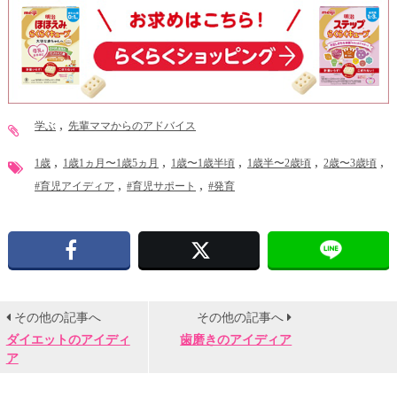
学ぶ
先輩ママからのアドバイス
1歳
1歳1ヵ月〜1歳5ヵ月
1歳〜1歳半頃
1歳半〜2歳頃
2歳〜3歳頃
#育児アイディア
#育児サポート
#発育
Facebook
X
その他の記事へ
その他の記事へ
ダイエットのアイディ
歯磨きのアイディア
ア