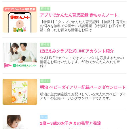
得する
アプリでかんたん育児記録 赤ちゃんノート
【特徴1】1タップでかんたん育児記録 【特徴2】育児の
お悩みを無料で栄養士に相談可能 【特徴3】お子様の月
齢に合ったお役立ち情報をお届け
得する
ほほえみクラブ公式LINEアカウント紹介
公式LINEアカウントではママ・パパを応援するための
情報をお届けいたします。60秒でかんたん友だち登
録！
得する
明治 ベビーダイアリー記録ページダウンロード
明治が主に病産院でお配りしている大人気のベビーダイ
アリーの記録ページがダウンロードできます。
学ぶ
2歳～3歳のお子さまの発育と発達