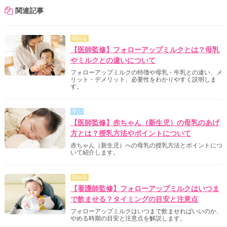
関連記事
尋ねる
【医師監修】フォローアップミルクとは？母乳
やミルクとの違いについて
フォローアップミルクの特徴や母乳・牛乳との違い、メ
リット・デメリット、必要性をわかりやすく説明しま
す。
学ぶ
【医師監修】赤ちゃん（新生児）の母乳のあげ
方とは？授乳方法やポイントについて
赤ちゃん（新生児）への母乳の授乳方法とポイントにつ
いて紹介します。
尋ねる
【看護師監修】フォローアップミルクはいつま
で飲ませる？タイミングの目安と注意点
フォローアップミルクはいつまで飲ませればいいのか、
やめる時期の目安と注意点を解説します。