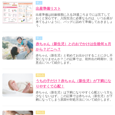
学ぶ
出産準備リスト
出産準備は妊娠後期に入る28週ごろまでには完了して
おくと安心です。入院生活に必要なものは、いつお産が
来てもよいように、バッグに詰めて準備しておきましょ
う。
学ぶ
赤ちゃん（新生児）とのおでかけは生後何ヵ月
から？どこへ？
赤ちゃん（新生児）と初めてお出かけすることに少し不
安になりませんか？この記事では、初外出の時期や、注
意点について紹介します。
尋ねる
うちの子だけ？赤ちゃん（新生児）が下痢にな
りやすくて心配！
赤ちゃん（新生児）は下痢になりやすく心配という方も
少なくないはず。この記事では赤ちゃん（新生児）が下
痢になってしまう原因や対処方法について紹介します。
尋ねる