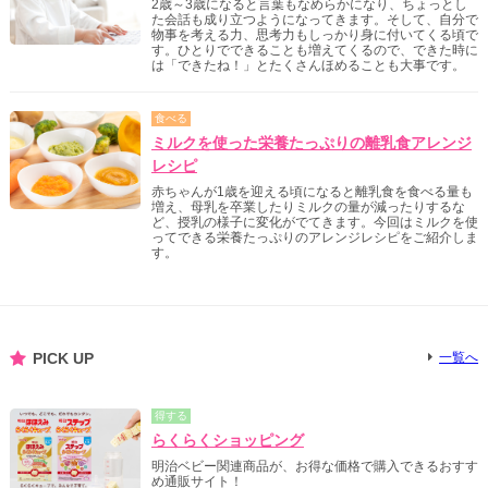
2歳～3歳になると言葉もなめらかになり、ちょっとし
た会話も成り立つようになってきます。そして、自分で
物事を考える力、思考力もしっかり身に付いてくる頃で
す。ひとりでできることも増えてくるので、できた時に
は「できたね！」とたくさんほめることも大事です。
食べる
ミルクを使った栄養たっぷりの離乳食アレンジ
レシピ
赤ちゃんが1歳を迎える頃になると離乳食を食べる量も
増え、母乳を卒業したりミルクの量が減ったりするな
ど、授乳の様子に変化がでてきます。今回はミルクを使
ってできる栄養たっぷりのアレンジレシピをご紹介しま
す。
PICK UP
一覧へ
得する
らくらくショッピング
明治ベビー関連商品が、お得な価格で購入できるおすす
め通販サイト！