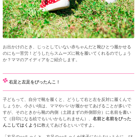
お出かけのとき、じっとしていない赤ちゃんだと靴ひとつ履かせる
のにも一苦労！どうしたらスムーズに靴を履いてくれるのでしょう
か？ママのアイディアをご紹介します。
右足と左足をぴったんこ！
子どもって、自分で靴を履くと、どうして右と左を反対に履くんで
しょうか。小さい頃は、ママやパパが履かせてあげることが多いで
すが、そのときから靴の内側（土踏まずの外側部分）に名前を書い
て（目印になる絵でもいいかもしれません）、
名前と名前をぴった
んこしてはくように
教えてあげるといいですよ。
「右足の○○ちゃんと、左足の○○ちゃんが迷子にならないように、ぴ