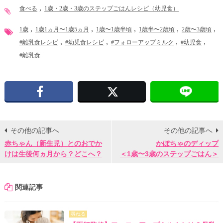
食べる
1歳・2歳・3歳のステップごはんレシピ（幼児食）
1歳
1歳1ヵ月〜1歳5ヵ月
1歳〜1歳半頃
1歳半〜2歳頃
2歳〜3歳頃
#離乳食レシピ
#幼児食レシピ
#フォローアップミルク
#幼児食
#離乳食
Facebook
X
その他の記事へ
その他の記事へ
赤ちゃん（新生児）とのおでか
かぼちゃのディップ
けは生後何ヵ月から？どこへ？
＜1歳〜3歳のステップごはん＞
関連記事
尋ねる