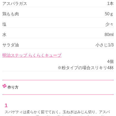
アスパラガス
1本
鶏もも肉
50ｇ
塩
少々
水
80ml
サラダ油
小さじ1/3
明治ステップ らくらくキューブ
4個
※粉タイプの場合スリキリ4杯
作り方
1
スパゲティは柔らかく茹でておく。玉ねぎはみじん切り、アスパ