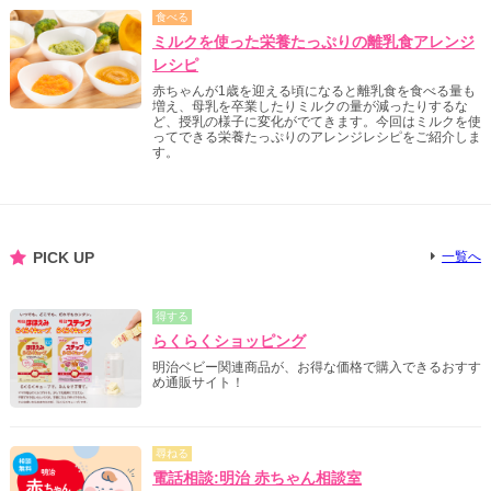
食べる
ミルクを使った栄養たっぷりの離乳食アレンジ
レシピ
赤ちゃんが1歳を迎える頃になると離乳食を食べる量も
増え、母乳を卒業したりミルクの量が減ったりするな
ど、授乳の様子に変化がでてきます。今回はミルクを使
ってできる栄養たっぷりのアレンジレシピをご紹介しま
す。
PICK UP
一覧へ
得する
らくらくショッピング
明治ベビー関連商品が、お得な価格で購入できるおすす
め通販サイト！
尋ねる
電話相談:明治 赤ちゃん相談室