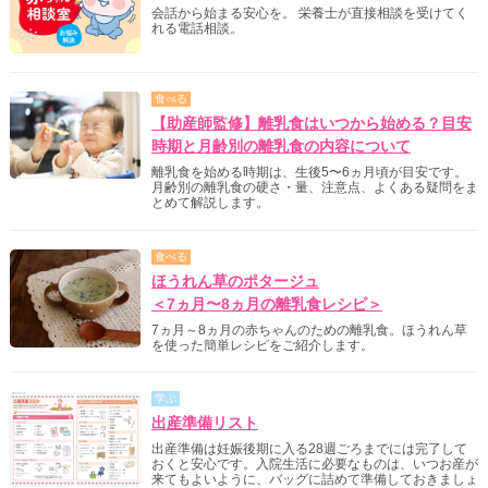
会話から始まる安心を。 栄養士が直接相談を受けてく
れる電話相談。
食べる
【助産師監修】離乳食はいつから始める？目安
時期と月齢別の離乳食の内容について
離乳食を始める時期は、生後5〜6ヵ月頃が目安です。
月齢別の離乳食の硬さ・量、注意点、よくある疑問をま
とめて解説します。
食べる
ほうれん草のポタージュ
＜7ヵ月〜8ヵ月の離乳食レシピ＞
7ヵ月～8ヵ月の赤ちゃんのための離乳食。ほうれん草
を使った簡単レシピをご紹介します。
学ぶ
出産準備リスト
出産準備は妊娠後期に入る28週ごろまでには完了して
おくと安心です。入院生活に必要なものは、いつお産が
来てもよいように、バッグに詰めて準備しておきましょ