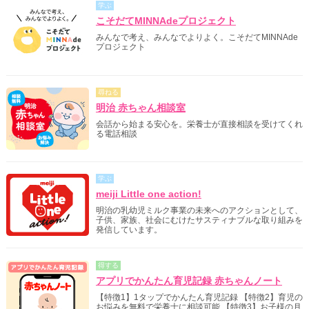
学ぶ
こそだてMINNAdeプロジェクト
みんなで考え、みんなでよりよく。こそだてMINNAde
プロジェクト
尋ねる
明治 赤ちゃん相談室
会話から始まる安心を。栄養士が直接相談を受けてくれ
る電話相談
学ぶ
meiji Little one action!
明治の乳幼児ミルク事業の未来へのアクションとして、
子供、家族、社会にむけたサスティナブルな取り組みを
発信しています。
得する
アプリでかんたん育児記録 赤ちゃんノート
【特徴1】1タップでかんたん育児記録 【特徴2】育児の
お悩みを無料で栄養士に相談可能 【特徴3】お子様の月