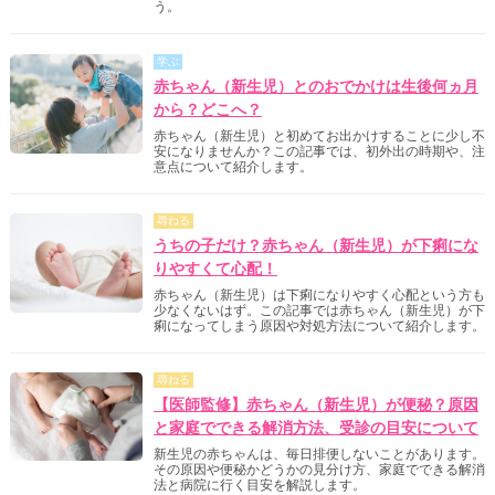
う。
学ぶ
赤ちゃん（新生児）とのおでかけは生後何ヵ月
から？どこへ？
赤ちゃん（新生児）と初めてお出かけすることに少し不
安になりませんか？この記事では、初外出の時期や、注
意点について紹介します。
尋ねる
うちの子だけ？赤ちゃん（新生児）が下痢にな
りやすくて心配！
赤ちゃん（新生児）は下痢になりやすく心配という方も
少なくないはず。この記事では赤ちゃん（新生児）が下
痢になってしまう原因や対処方法について紹介します。
尋ねる
【医師監修】赤ちゃん（新生児）が便秘？原因
と家庭でできる解消方法、受診の目安について
新生児の赤ちゃんは、毎日排便しないことがあります。
その原因や便秘かどうかの見分け方、家庭でできる解消
法と病院に行く目安を解説します。