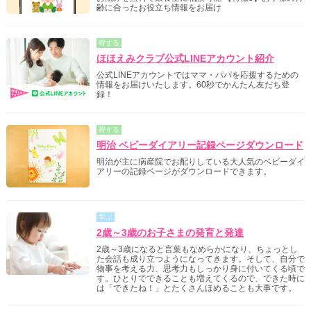
齢に合ったお役立ち情報をお届け
得する
ほほえみクラブ公式LINEアカウント紹介
公式LINEアカウントではママ・パパを応援するための
情報をお届けいたします。60秒でかんたん友だち登
録！
得する
明治 ベビーダイアリー記録ページダウンロード
明治が主に病産院でお配りしている大人気のベビーダイ
アリーの記録ページがダウンロードできます。
学ぶ
2歳～3歳のお子さまの発育と発達
2歳～3歳になると言葉もなめらかになり、ちょっとし
た会話も成り立つようになってきます。そして、自分で
物事を考える力、思考力もしっかり身に付いてくる頃で
す。ひとりでできることも増えてくるので、できた時に
は「できたね！」とたくさんほめることも大事です。