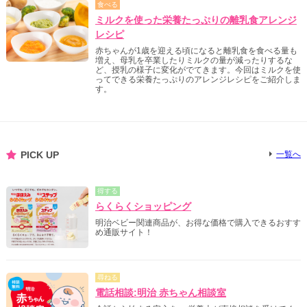
食べる
ミルクを使った栄養たっぷりの離乳食アレンジ
レシピ
赤ちゃんが1歳を迎える頃になると離乳食を食べる量も
増え、母乳を卒業したりミルクの量が減ったりするな
ど、授乳の様子に変化がでてきます。今回はミルクを使
ってできる栄養たっぷりのアレンジレシピをご紹介しま
す。
PICK UP
一覧へ
得する
らくらくショッピング
明治ベビー関連商品が、お得な価格で購入できるおすす
め通販サイト！
尋ねる
電話相談:明治 赤ちゃん相談室