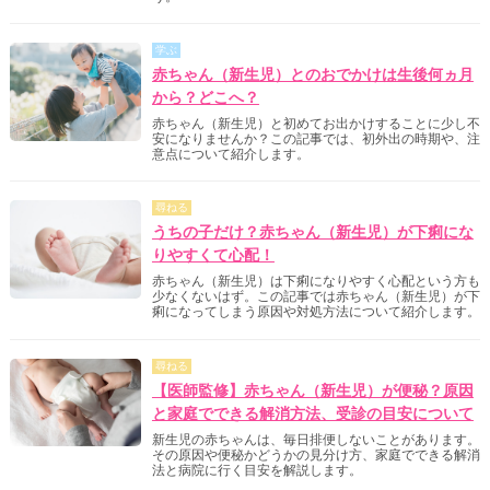
学ぶ
赤ちゃん（新生児）とのおでかけは生後何ヵ月
から？どこへ？
赤ちゃん（新生児）と初めてお出かけすることに少し不
安になりませんか？この記事では、初外出の時期や、注
意点について紹介します。
尋ねる
うちの子だけ？赤ちゃん（新生児）が下痢にな
りやすくて心配！
赤ちゃん（新生児）は下痢になりやすく心配という方も
少なくないはず。この記事では赤ちゃん（新生児）が下
痢になってしまう原因や対処方法について紹介します。
尋ねる
【医師監修】赤ちゃん（新生児）が便秘？原因
と家庭でできる解消方法、受診の目安について
新生児の赤ちゃんは、毎日排便しないことがあります。
その原因や便秘かどうかの見分け方、家庭でできる解消
法と病院に行く目安を解説します。