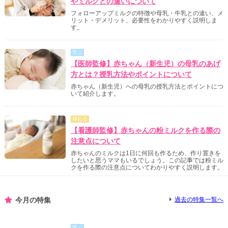
やミルクとの違いについて
フォローアップミルクの特徴や母乳・牛乳との違い、メ
リット・デメリット、必要性をわかりやすく説明しま
す。
学ぶ
【医師監修】赤ちゃん（新生児）の母乳のあげ
方とは？授乳方法やポイントについて
赤ちゃん（新生児）への母乳の授乳方法とポイントにつ
いて紹介します。
尋ねる
【看護師監修】赤ちゃんの粉ミルクを作る際の
注意点について
赤ちゃんのミルクは1日に何回も作るため、作り置きを
したいと思うママもいるでしょう。この記事では粉ミル
クを作る際の注意点についてわかりやすく説明します。
今月の特集
過去の特集一覧へ
学ぶ