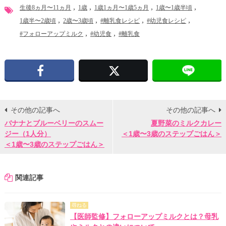
生後8ヵ月〜11ヵ月
1歳
1歳1ヵ月〜1歳5ヵ月
1歳〜1歳半頃
1歳半〜2歳頃
2歳〜3歳頃
#離乳食レシピ
#幼児食レシピ
#フォローアップミルク
#幼児食
#離乳食
Facebook
X
その他の記事へ
その他の記事へ
バナナとブルーベリーのスムー
夏野菜のミルクカレー
ジー（1人分）
＜1歳〜3歳のステップごはん＞
＜1歳〜3歳のステップごはん＞
関連記事
尋ねる
【医師監修】フォローアップミルクとは？母乳