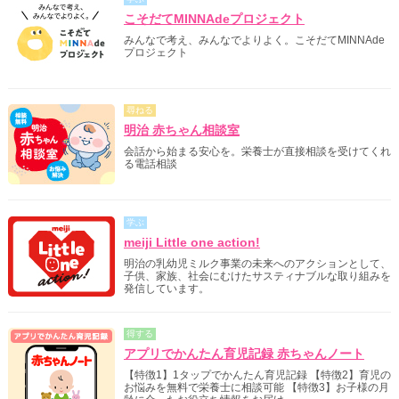
こそだてMINNAdeプロジェクト
みんなで考え、みんなでよりよく。こそだてMINNAde
プロジェクト
尋ねる
明治 赤ちゃん相談室
会話から始まる安心を。栄養士が直接相談を受けてくれ
る電話相談
学ぶ
meiji Little one action!
明治の乳幼児ミルク事業の未来へのアクションとして、
子供、家族、社会にむけたサスティナブルな取り組みを
発信しています。
得する
アプリでかんたん育児記録 赤ちゃんノート
【特徴1】1タップでかんたん育児記録 【特徴2】育児の
お悩みを無料で栄養士に相談可能 【特徴3】お子様の月