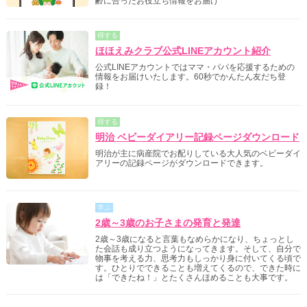
齢に合ったお役立ち情報をお届け
得する
ほほえみクラブ公式LINEアカウント紹介
公式LINEアカウントではママ・パパを応援するための
情報をお届けいたします。60秒でかんたん友だち登
録！
得する
明治 ベビーダイアリー記録ページダウンロード
明治が主に病産院でお配りしている大人気のベビーダイ
アリーの記録ページがダウンロードできます。
学ぶ
2歳～3歳のお子さまの発育と発達
2歳～3歳になると言葉もなめらかになり、ちょっとし
た会話も成り立つようになってきます。そして、自分で
物事を考える力、思考力もしっかり身に付いてくる頃で
す。ひとりでできることも増えてくるので、できた時に
は「できたね！」とたくさんほめることも大事です。