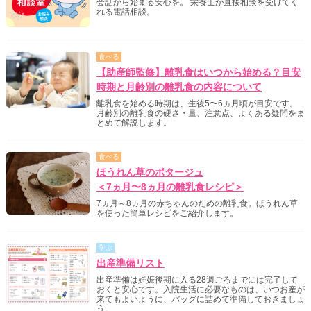
会話から始まる安心を。 栄養士が直接相談を受けてく
れる電話相談。
食べる
【助産師監修】離乳食はいつから始める？目安
時期と月齢別の離乳食の内容について
離乳食を始める時期は、生後5〜6ヵ月頃が目安です。
月齢別の離乳食の硬さ・量、注意点、よくある疑問をま
とめて解説します。
食べる
ほうれん草のポタージュ
＜7ヵ月〜8ヵ月の離乳食レシピ＞
7ヵ月～8ヵ月の赤ちゃんのための離乳食。ほうれん草
を使った簡単レシピをご紹介します。
学ぶ
出産準備リスト
出産準備は妊娠後期に入る28週ごろまでには完了して
おくと安心です。入院生活に必要なものは、いつお産が
来てもよいように、バッグに詰めて準備しておきましょ
う。