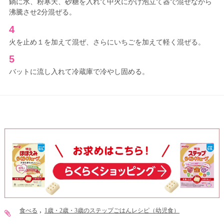
鍋に水、粉寒天、砂糖を入れて中火にかけ泡立て器で混ぜながら
沸騰させ2分混ぜる。
4
火を止め１を加えて混ぜ、さらにいちごを加えて軽く混ぜる。
5
バットに流し入れて冷蔵庫で冷やし固める。
食べる
1歳・2歳・3歳のステップごはんレシピ（幼児食）