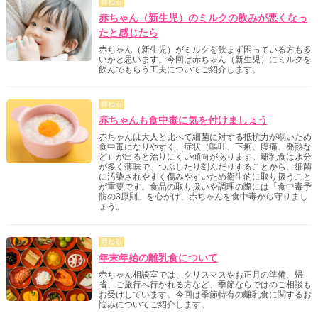
尋ねる
赤ちゃん（新生児）のミルクの飲みが悪くなっ
たと感じたら
赤ちゃん（新生児）がミルクを飲まず困っている方も多
いかと思います。今回は赤ちゃん（新生児）にミルクを
飲んでもらう工夫についてご紹介します。
尋ねる
赤ちゃんも食中毒に気を付けましょう
赤ちゃんは大人と比べて細菌に対する抵抗力が弱いため
食中毒になりやすく、症状（嘔吐、下痢、腹痛、発熱な
ど）が出ると治りにくい傾向があります。離乳食は水分
が多く薄味で、つぶしたり刻んだりすることから、細菌
に汚染されやすく傷みやすいため衛生的に取り扱うこと
が重要です。食品の取り扱いや調理の際には「食中毒予
防の3原則」を心がけ、赤ちゃんを食中毒から守りまし
ょう。
尋ねる
年末年始の離乳食について
赤ちゃん相談室では、クリスマスやお正月の準備、帰
省、ご旅行へ行かれる方など、季節ならではのご相談も
お受けしています。今回は季節特有の離乳食に関するお
悩みについてご紹介します。