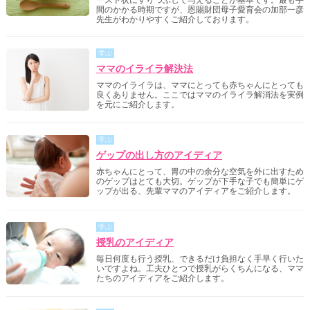
間のかかる時期ですが、恩賜財団母子愛育会の加部一彦
先生がわかりやすくご紹介しております。
学ぶ
ママのイライラ解決法
ママのイライラは、ママにとっても赤ちゃんにとっても
良くありません。ここではママのイライラ解消法を実例
を元にご紹介します。
学ぶ
ゲップの出し方のアイディア
赤ちゃんにとって、胃の中の余分な空気を外に出すため
のゲップはとても大切。ゲップが下手な子でも簡単にゲ
ップが出る、先輩ママのアイディアをご紹介します。
学ぶ
授乳のアイディア
毎日何度も行う授乳、できるだけ負担なく手早く行いた
いですよね。工夫ひとつで授乳がらくちんになる、ママ
たちのアイディアをご紹介します。