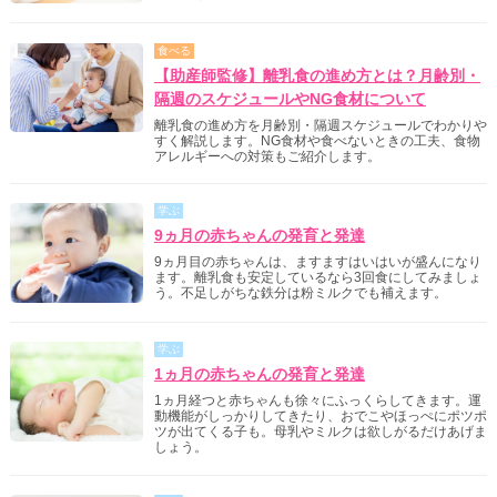
食べる
【助産師監修】離乳食の進め方とは？月齢別・
隔週のスケジュールやNG食材について
離乳食の進め方を月齢別・隔週スケジュールでわかりや
すく解説します。NG食材や食べないときの工夫、食物
アレルギーへの対策もご紹介します。
学ぶ
9ヵ月の赤ちゃんの発育と発達
9ヵ月目の赤ちゃんは、ますますはいはいが盛んになり
ます。離乳食も安定しているなら3回食にしてみましょ
う。不足しがちな鉄分は粉ミルクでも補えます。
学ぶ
1ヵ月の赤ちゃんの発育と発達
1ヵ月経つと赤ちゃんも徐々にふっくらしてきます。運
動機能がしっかりしてきたり、おでこやほっぺにポツポ
ツが出てくる子も。母乳やミルクは欲しがるだけあげま
しょう。