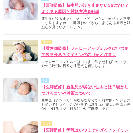
【医師監修】新生児が泣き止まないのはなぜ？
よくある原因と対処方法を解説
新生児が泣き止まないと「どうしたらいいの？」と不安
になりますよね。一呼吸おいてから、よくある原因と対
処法を見ていきましょう。
尋ねる
【看護師監修】フォローアップミルクはいつま
で飲ませる？タイミングの目安と注意点
フォローアップミルクはいつまで飲ませればいいのか、
やめる時期の目安と注意点を解説します。
学ぶ
【医師監修】新生児が寝ない理由とは？寝かし
つけるコツや対策について
新生児（赤ちゃん）がなかなか寝てくれず困っている方
も多いでしょう。この記事では新生児が寝ない理由や寝
かしつけるコツ・対策について解説します。
尋ねる
【医師監修】母乳はいつまであげる？タイミン