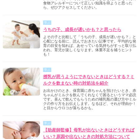
食物アレルギーについて正しい知識を得ようと思った
ら、ぜひアクセスしてください。
学ぶ
うちの子、成長が遅いかも？と思ったら
よその子と比較して「うちの子、成長が遅いかも？」と
心配になる前に、読んでおきたい記事です。平均的な発
育の目安を知れば、あせっている気持ちがすっと取り払
われ、育児が楽しくなります。体重不足を補うヒント
も！
学ぶ
授乳が思うようにできないときはどうする？ミ
ルクを飲まない時の対処法を紹介
お出かけのとき、保育園に赤ちゃんを預けたいとき、赤
ちゃんがミルクを飲んでくれなくて困るというママ必読
です。喜んで飲んでもらうための哺乳瓶の選び方やミル
クの作り方をお伝えします。なるほど、それが理由か！
と目からウロコが落ちるかも。
学ぶ
【助産師監修】母乳が出ないときはどうすれば
いい？原因や出ないときの対処方法について