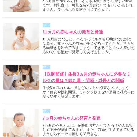
6ヵ月目の赤ちゃんは、とても病気にかかりやすい時期
です。離乳食は、可能なら2回食にしてもいいかもしれ
ません。食べられる食材も増えてきます。
学ぶ
11ヵ月の赤ちゃんの発育と発達
11ヵ月目になると、そろそろミルクも補助的な役割に
なる頃。赤ちゃんの前歯が生えそろってきたら、そろそ
ろ歯磨きを始めてみましょう。できることに個人差があ
るので、心配せず見守ってあげましょう。
学ぶ
【医師監修】生後3ヵ月の赤ちゃんに必要なミ
ルクの量は？飲む量・間隔・成長との関係
生後3ヵ月のミルク量はどのくらい必要なのでしょう
か？目安や授乳間隔、ミルクを飲まない原因と対策をわ
かりやすく解説します。
学ぶ
7ヵ月の赤ちゃんの発育と発達
7ヵ月の赤ちゃんは、長時間おすわりできる子や人見知
りする子が増えてきます。また、前歯が生えてきている
ようならガーゼで優しく歯磨きを。