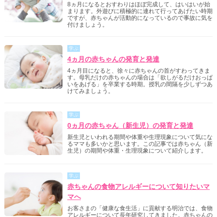
8ヵ月になるとおすわりはほぼ完成して、はいはいが始
まります。外遊びに積極的に連れて行ってあげたい時期
ですが、赤ちゃんが活動的になっているので事故に気を
付けましょう。
学ぶ
4ヵ月の赤ちゃんの発育と発達
4ヵ月目になると、徐々に赤ちゃんの首がすわってきま
す。母乳だけの赤ちゃんの場合は「欲しがるだけおっぱ
いをあげる」を卒業する時期。授乳の間隔を少しずつあ
けてみましょう。
学ぶ
0ヵ月の赤ちゃん（新生児）の発育と発達
新生児といわれる期間や体重や生理現象について気にな
るママも多いかと思います。この記事では赤ちゃん（新
生児）の期間や体重・生理現象について紹介します。
学ぶ
赤ちゃんの食物アレルギーについて知りたいマ
マへ
お客さまの「健康な食生活」に貢献する明治では、食物
アレルギーについて長年研究してきました。赤ちゃんの