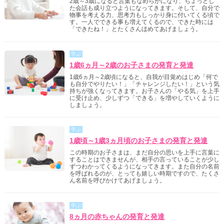
2歳～3歳になると言葉もなめらかになり、ちょっとし
た会話も成り立つようになってきます。そして、自分で
物事を考える力、思考力もしっかり身に付いてくる頃で
す。一人でできる事も増えてくるので、できた時には
「できたね！」とたくさんほめてあげましょう。
学ぶ
1歳6ヵ月～2歳のお子さまの発育と発達
1歳6ヵ月～2歳頃になると、自我が目覚めはじめ「何で
も自分でやりたい！」「チャレンジしたい！」という気
持ちが強くなってきます。お子さんの「やる気」を上手
に受け止め、少しずつ「できる」を増やしていくように
しましょう。
学ぶ
1歳頃～1歳3ヵ月頃のお子さまの発育と発達
この時期のお子さまは、まだ自分の思いを上手に言葉に
することはできませんが、相手の言っていることが少し
ずつわかってくるようになってきます。また自分の名前
を呼ばれるのが、とっても嬉しい時期ですので、たくさ
ん名前を呼びかけてあげましょう。
学ぶ
8ヵ月の赤ちゃんの発育と発達