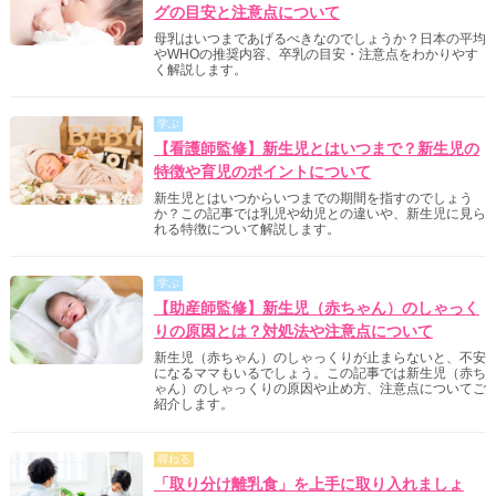
グの目安と注意点について
母乳はいつまであげるべきなのでしょうか？日本の平均
やWHOの推奨内容、卒乳の目安・注意点をわかりやす
く解説します。
学ぶ
【看護師監修】新生児とはいつまで？新生児の
特徴や育児のポイントについて
新生児とはいつからいつまでの期間を指すのでしょう
か？この記事では乳児や幼児との違いや、新生児に見ら
れる特徴について解説します。
学ぶ
【助産師監修】新生児（赤ちゃん）のしゃっく
りの原因とは？対処法や注意点について
新生児（赤ちゃん）のしゃっくりが止まらないと、不安
になるママもいるでしょう。この記事では新生児（赤ち
ゃん）のしゃっくりの原因や止め方、注意点についてご
紹介します。
尋ねる
「取り分け離乳食」を上手に取り入れましょ