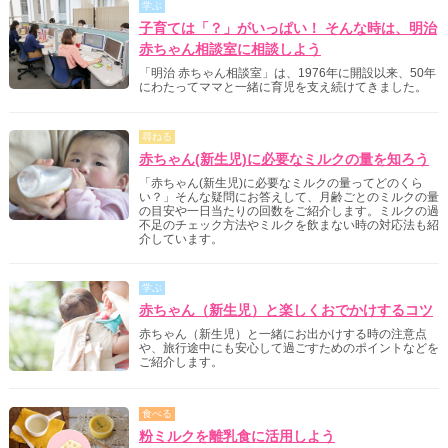
学ぶ
子育ては「？」がいっぱい！ そんな時は、明治
赤ちゃん相談室に相談しよう
「明治 赤ちゃん相談室」は、1976年に開設以来、50年
にわたってママと一緒に育児を支え続けてきました。
尋ねる
赤ちゃん(新生児)に必要なミルクの量を知ろう
「赤ちゃん(新生児)に必要なミルクの量ってどのくら
い？」そんな疑問にお答えして、月齢ごとのミルクの量
の目安や一日当たりの回数をご紹介します。ミルクの過
不足のチェック方法やミルクを飲まない時の対応法も紹
介しています。
学ぶ
赤ちゃん（新生児）と楽しくおでかけするコツ
赤ちゃん（新生児）と一緒にお出かけする時の注意点
や、旅行途中にも安心して過ごすためのポイントなどを
ご紹介します。
食べる
粉ミルクを離乳食に活用しよう