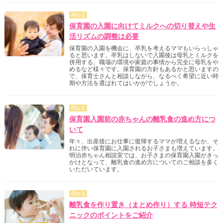
尋ねる
保育園の入園に向けてミルクへの切り替えや生
活リズムの調整は必要
保育園の入園を機会に、卒乳を考えるママもいらっしゃ
ると思います。卒乳はしないで入園後は母乳とミルクを
併用する、職場の環境や家庭の事情から完全に母乳をや
めるなど様々です。保育園の方針もあるかと思いますの
で、保育士さんと相談しながら、なるべく希望に近い時
期や方法を選ばれてはいかがでしょうか。
尋ねる
保育園入園前の赤ちゃんの離乳食の進め方につ
いて
年々、出産後にお仕事に復帰するママが増えるなか、そ
れに伴い保育園に入園されるお子さまも増えています。
明治赤ちゃん相談室では、お子さまの保育園入園がきっ
かけとなって、離乳食の進め方についてのご相談を多く
いただいています。
尋ねる
離乳食を作り置き（まとめ作り）する 時短テク
ニックのポイントをご紹介