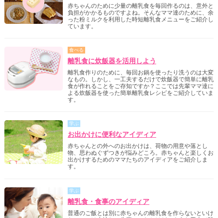
赤ちゃんのために少量の離乳食を毎回作るのは、意外と
負担がかかるものですよね。そんなママ達のために、余
った粉ミルクを利用した時短離乳食メニューをご紹介し
ています。
食べる
離乳食に炊飯器を活用しよう
離乳食作りのために、毎回お鍋を使ったり洗うのは大変
なもの。しかし、一工夫するだけで炊飯器で簡単に離乳
食が作れることをご存知ですか？ここでは先輩ママ達に
よる炊飯器を使った簡単離乳食レシピをご紹介していま
す。
学ぶ
お出かけに便利なアイディア
赤ちゃんとの外へのお出かけは、荷物の用意や落とし
物、思わぬぐずつきが悩みどころ。赤ちゃんと楽しくお
出かけするためのママたちのアイディアをご紹介しま
す。
学ぶ
離乳食・食事のアイディア
普通のご飯とは別に赤ちゃんの離乳食を作らないといけ