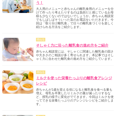
う！
大人用のメニューと赤ちゃんの離乳食用のメニューを分
けて作ったり考えたりするのは負担だと感じているお母
様も少なくないのではないでしょうか。赤ちゃん相談室
でもしばしばそういった旨のお電話をいただきます。今
回は「取り分け離乳食」で日々の離乳食づくりを楽しく
続けられる方法をご紹介します。
尋ねる
そしゃく力に沿った離乳食の進め方をご紹介
赤ちゃん相談室には、そしゃくに関連した離乳食の固さ
や大きさのご相談が多く寄せられます。本記事ではそし
ゃく力に合わせた離乳食の進め方をご紹介しています。
尋ねる
ミルクを使った栄養たっぷりの離乳食アレンジ
レシピ
赤ちゃんが1歳を迎える頃になると離乳食を食べる量も
増え、母乳を卒業したりミルクの量が減ったりするな
ど、授乳の様子に変化がでてきます。今回はミルクを使
ってできる栄養たっぷりのアレンジレシピをご紹介しま
す。