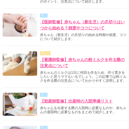
のポイント、注意点について紹介します。
学ぶ
【医師監修】赤ちゃん（新生児）の爪切りはい
つから始める？頻度やコツについて
赤ちゃん（新生児）の爪切りの始める時期や頻度、コツ
について紹介します。
尋ねる
【看護師監修】赤ちゃんの粉ミルクを作る際の
注意点について
赤ちゃんのミルクは1日に何回も作るため、作り置きを
したいと思うママもいるでしょう。この記事では粉ミル
クを作る際の注意点についてわかりやすく説明します。
学ぶ
【助産師監修】出産時の入院準備リスト
赤ちゃんを出産する際の入院時に必要なものや、赤ちゃ
んの退院時に必要なものをまとめて紹介します。
学ぶ