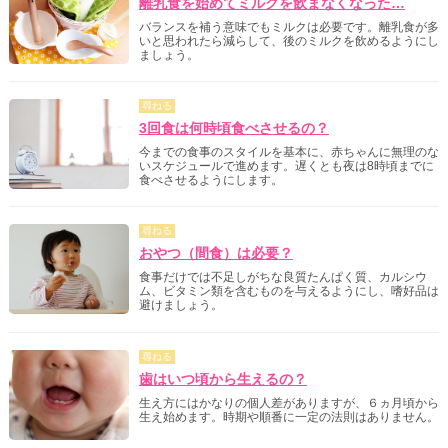
離乳食を始めてミルクを飲まなくなった…
バランスを補う意味でもミルクは必要です。離乳食が多
いと思われたら減らして、後のミルクを飲めるようにし
ましょう。
尋ねる
3回食は何時頃食べさせるの？
今までの食事のスタイルを基本に、赤ちゃんに無理のな
いスケジュールで進めます。遅くとも夜は8時頃までに
食べさせるようにします。
尋ねる
おやつ（間食）は必要？
食事だけでは不足しがちな良質たんぱく質、カルシウ
ム、ビタミン類を含むものを与えるようにし、嗜好品は
避けましょう。
尋ねる
歯はいつ頃から生えるの？
生え方にはかなりの個人差がありますが、６ヵ月頃から
生え始めます。時期や順番に一定の法則はありません。