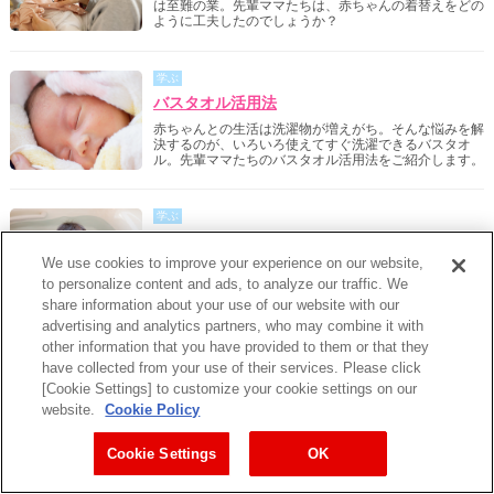
は至難の業。先輩ママたちは、赤ちゃんの着替えをどの
ように工夫したのでしょうか？
学ぶ
バスタオル活用法
赤ちゃんとの生活は洗濯物が増えがち。そんな悩みを解
決するのが、いろいろ使えてすぐ洗濯できるバスタオ
ル。先輩ママたちのバスタオル活用法をご紹介します。
学ぶ
お風呂のアイディア
We use cookies to improve your experience on our website,
お風呂は赤ちゃんとゆっくりスキンシップを図れる楽し
い空間。タオルやネットなどちょっとしたアイテムを使
to personalize content and ads, to analyze our traffic. We
った、より楽しく入浴するためのアイディアをご紹介し
share information about your use of our website with our
ます。
advertising and analytics partners, who may combine it with
other information that you have provided to them or that they
have collected from your use of their services. Please click
尋ねる
[Cookie Settings] to customize your cookie settings on our
育児用（乳児用）ミルクはいつ頃まで飲ませる
website.
Cookie Policy
の？
育児用（乳児用）ミルク「明治ほほえみ らくらくキュ
Cookie Settings
OK
ーブ」は1歳までの赤ちゃんの成長を考えた栄養設計に
なっています。1歳頃になると、食べられる食品の幅も
広がり、1日3回の離乳食で必要なエネルギーをほぼ摂