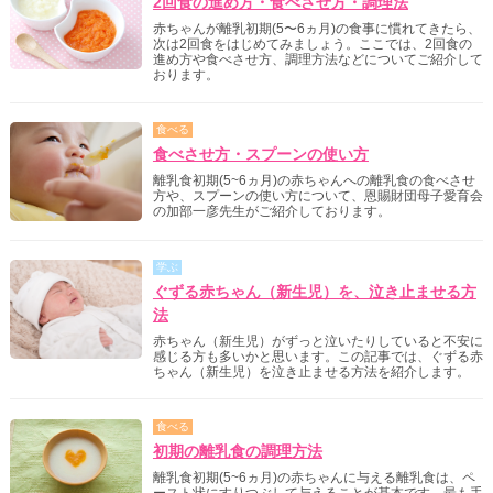
2回食の進め方・食べさせ方・調理法
赤ちゃんが離乳初期(5〜6ヵ月)の食事に慣れてきたら、
次は2回食をはじめてみましょう。ここでは、2回食の
進め方や食べさせ方、調理方法などについてご紹介して
おります。
食べる
食べさせ方・スプーンの使い方
離乳食初期(5~6ヵ月)の赤ちゃんへの離乳食の食べさせ
方や、スプーンの使い方について、恩賜財団母子愛育会
の加部一彦先生がご紹介しております。
学ぶ
ぐずる赤ちゃん（新生児）を、泣き止ませる方
法
赤ちゃん（新生児）がずっと泣いたりしていると不安に
感じる方も多いかと思います。この記事では、ぐずる赤
ちゃん（新生児）を泣き止ませる方法を紹介します。
食べる
初期の離乳食の調理方法
離乳食初期(5~6ヵ月)の赤ちゃんに与える離乳食は、ペ
ースト状にすりつぶして与えることが基本です。最も手