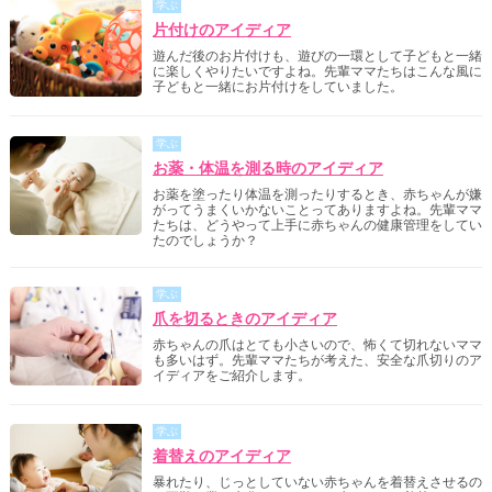
学ぶ
片付けのアイディア
遊んだ後のお片付けも、遊びの一環として子どもと一緒
に楽しくやりたいですよね。先輩ママたちはこんな風に
子どもと一緒にお片付けをしていました。
学ぶ
お薬・体温を測る時のアイディア
お薬を塗ったり体温を測ったりするとき、赤ちゃんが嫌
がってうまくいかないことってありますよね。先輩ママ
たちは、どうやって上手に赤ちゃんの健康管理をしてい
たのでしょうか？
学ぶ
爪を切るときのアイディア
赤ちゃんの爪はとても小さいので、怖くて切れないママ
も多いはず。先輩ママたちが考えた、安全な爪切りのア
イディアをご紹介します。
学ぶ
着替えのアイディア
暴れたり、じっとしていない赤ちゃんを着替えさせるの