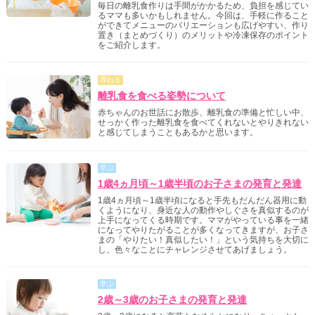
毎日の離乳食作りは手間がかかるため、負担を感じてい
るママも多いかもしれません。今回は、手軽に作ること
ができてメニューのバリエーションも広げやすい、作り
置き（まとめづくり）のメリットや冷凍保存のポイント
をご紹介します。
尋ねる
離乳食を食べる姿勢について
赤ちゃんのお世話にお散歩、離乳食の準備と忙しい中、
せっかく作った離乳食を食べてくれないとやりきれない
と感じてしまうこともあるかと思います。
学ぶ
1歳4ヵ月頃～1歳半頃のお子さまの発育と発達
1歳4ヵ月頃～1歳半頃になると手先もだんだん器用に動
くようになり、身近な人の動作やしぐさを真似するのが
上手になってくる時期です。ママがやっている事を一緒
になってやりたがることが多くなってきますが、お子さ
まの「やりたい！真似したい！」という気持ちを大切に
し、色々なことにチャレンジさせてあげましょう。
学ぶ
2歳～3歳のお子さまの発育と発達