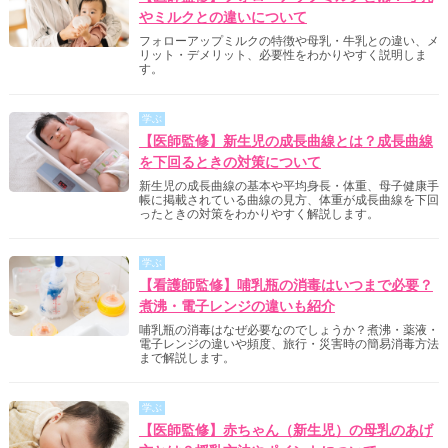
やミルクとの違いについて
フォローアップミルクの特徴や母乳・牛乳との違い、メ
リット・デメリット、必要性をわかりやすく説明しま
す。
学ぶ
【医師監修】新生児の成長曲線とは？成長曲線
を下回るときの対策について
新生児の成長曲線の基本や平均身長・体重、母子健康手
帳に掲載されている曲線の見方、体重が成長曲線を下回
ったときの対策をわかりやすく解説します。
学ぶ
【看護師監修】哺乳瓶の消毒はいつまで必要？
煮沸・電子レンジの違いも紹介
哺乳瓶の消毒はなぜ必要なのでしょうか？煮沸・薬液・
電子レンジの違いや頻度、旅行・災害時の簡易消毒方法
まで解説します。
学ぶ
【医師監修】赤ちゃん（新生児）の母乳のあげ