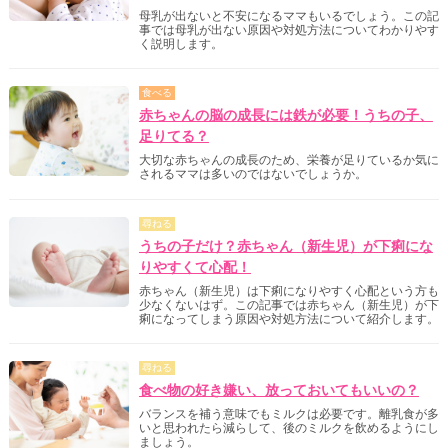
母乳が出ないと不安になるママもいるでしょう。この記
事では母乳が出ない原因や対処方法についてわかりやす
く説明します。
食べる
赤ちゃんの脳の成長には鉄が必要！うちの子、
足りてる？
大切な赤ちゃんの成長のため、栄養が足りているか気に
されるママは多いのではないでしょうか。
尋ねる
うちの子だけ？赤ちゃん（新生児）が下痢にな
りやすくて心配！
赤ちゃん（新生児）は下痢になりやすく心配という方も
少なくないはず。この記事では赤ちゃん（新生児）が下
痢になってしまう原因や対処方法について紹介します。
尋ねる
食べ物の好き嫌い、放っておいてもいいの？
バランスを補う意味でもミルクは必要です。離乳食が多
いと思われたら減らして、後のミルクを飲めるようにし
ましょう。