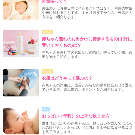
外気浴って？
外気浴とは直接日光に当たることではなく、戸外の空気
や光に触れることです。１ヵ月過ぎてからの、外気浴の
方法をご紹介します。
尋ねる
赤ちゃん連れのお出かけに持参するもの(手許に
置いておくもの)は？
赤ちゃんを連れてのお出かけの際に、持っていく物、必
要な物をご紹介します。
尋ねる
衣服はどうやって選ぶの？
赤ちゃんの洋服は、成長とからだの動きに合わせて選ん
でいきます。選ぶ際の、ポイントをご紹介します。
学ぶ
おっぱい（母乳）の上手な飲ませ方
生まれたばかりの赤ちゃんは、おっぱいを飲んではねん
ねの繰り返し。おっぱい（母乳）を上手に飲ませるコツ
を見てみましょう。