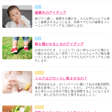
学ぶ
歯磨きのアイディア
歯ブラシ嫌い、歯磨きを嫌がる…そんな赤ちゃんでも楽
しく歯磨きするようになる、先輩ママたちの歯磨きトレ
ーニングアイディアをご紹介します。
学ぶ
靴を履かせるときのアイディア
お出かけのとき、じっとしていない赤ちゃんだと靴ひと
つ履かせるのにも一苦労！どうしたらスムーズに靴を履
いてくれるのでしょうか？ママたちのアイディアをご紹
介します。
尋ねる
ミルクはどのくらい飲ませるの？
「明治ほほえみ」のパッケージに書いてある月齢別調乳
量表を参考にしてください。ただし、2〜3ヵ月頃にな
ると赤ちゃんが自分で飲む量を調整するようになります
ので、欲しがるだけ与えて様子をみましょう。
尋ねる