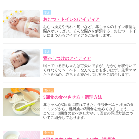
学ぶ
おむつ・トイレのアイディア
おむつ換えや汚れ・匂いなど、赤ちゃんのトイレ事情は
悩みがいっぱい。そんな悩みを解消する、おむつ・トイ
レにまつわるアイディアをご紹介します。
学ぶ
寝かしつけのアイディア
眠っている赤ちゃんは可愛いですが、なかなか寝付いて
くれなくてヘトヘト…なんてことも多いはず。先輩ママ
たち直伝の、赤ちゃん寝かしつけ術をご紹介します。
食べる
3回食の食べさせ方・調理方法
赤ちゃんが2回食に慣れてきた、生後9〜11ヶ月頃のタ
イミングから、離乳食の3回食を進めてみましょう。こ
こでは、3回食の食べさせ方や、3回食の調理方法につ
いてご紹介しております。
食べる