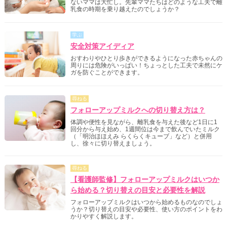
ないママは大忙し。先輩ママたちはどのような工夫で離
乳食の時期を乗り越えたのでしょうか？
学ぶ
安全対策アイディア
おすわりやひとり歩きができるようになった赤ちゃんの
周りには危険がいっぱい！ちょっとした工夫で未然にケ
ガを防ぐことができます。
尋ねる
フォローアップミルクへの切り替え方は？
体調や便性を見ながら、離乳食を与えた後など1日に1
回分から与え始め、1週間位は今まで飲んでいたミルク
（「明治ほほえみ らくらくキューブ」など）と併用
し、徐々に切り替えましょう。
尋ねる
【看護師監修】フォローアップミルクはいつか
ら始める？切り替えの目安と必要性を解説
フォローアップミルクはいつから始めるものなのでしょ
うか？切り替えの目安や必要性、使い方のポイントをわ
かりやすく解説します。