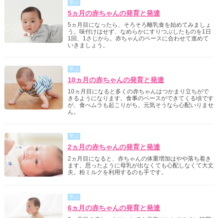
学ぶ
5ヵ月の赤ちゃんの発育と発達
5ヵ月目になったら、そろそろ離乳食を始めてみましょ
う。味付けはせず、なめらかにすりつぶしたものを1日
1回、1さじから。赤ちゃんのペースに合わせて進めて
いきましょう。
学ぶ
10ヵ月の赤ちゃんの発育と発達
10ヵ月目になると多くの赤ちゃんはつかまり立ちがで
きるようになります。食事のペースができてくる頃です
が、食べムラも起こりがち。元気そうなら心配いりませ
ん。
学ぶ
2ヵ月の赤ちゃんの発育と発達
2ヵ月目になると、赤ちゃんの体重増加はやや落ち着き
ます。思ったように母乳が出なくても心配しなくて大丈
夫。粉ミルクを利用するのも手です。
学ぶ
6ヵ月の赤ちゃんの発育と発達