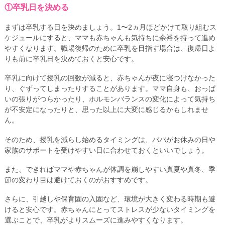
①卒乳日を決める
まずは卒乳する日を決めましょう。1〜2ヵ月ほどかけて取り組むス
ケジュールにすると、ママも赤ちゃんも気持ちに余裕を持って進め
やすくなります。職場復帰のために卒乳を目指す場合は、復帰日よ
りも前に卒乳日を決めておくと安心です。
卒乳に向けて授乳の回数が減ると、赤ちゃんが夜に寝つけなかった
り、ぐずってしまったりすることがあります。ママ自身も、おっぱ
いの張りがつらかったり、ホルモンバランスの変化によって気持ち
が不安定になったりと、思った以上に大変に感じるかもしれませ
ん。
そのため、授乳を減らし始めるタイミングは、パパがお休みの日や
家族のサポートを受けやすい日に合わせておくといいでしょう。
また、できればママや赤ちゃんが体調を崩しやすい真夏や真冬、季
節の変わり目は避けておくのがおすすめです。
さらに、引越しや保育園の入園など、環境が大きく変わる時期も避
けると安心です。赤ちゃんにとってストレスが少ないタイミングを
選ぶことで、卒乳がよりスムーズに進みやすくなります。