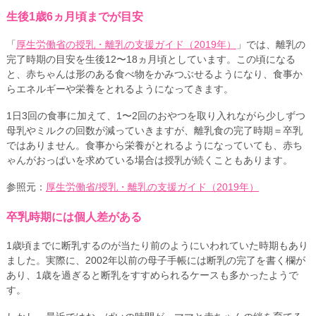
生後1歳6ヵ月頃までが目安
「
厚生労働省の授乳・離乳の支援ガイド（2019年）
」では、離乳の
完了時期の目安を生後12〜18ヵ月頃としています。この頃になる
と、赤ちゃんは形のある食べ物をかみつぶせるようになり、食事か
らエネルギーや栄養をとれるようになってきます。
1日3回の食事に加えて、1〜2回のおやつを取り入れながら少しずつ
母乳やミルクの回数が減っていきますが、離乳食の完了時期＝卒乳
ではありません。食事から栄養がとれるようになっていても、赤ち
ゃんがおっぱいを求めている場合は授乳が続くこともあります。
参照元：
厚生労働省/授乳・離乳の支援ガイド（2019年）
卒乳時期には個人差がある
1歳頃までに断乳するのが当たり前のようにいわれていた時期もあり
ました。実際に、2002年以前の母子手帳には断乳の完了を書く欄が
あり、1歳を過ぎると断乳をすすめられるケースも多かったようで
す。