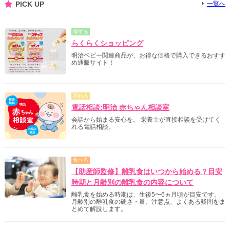
PICK UP
一覧へ
得する
らくらくショッピング
明治ベビー関連商品が、お得な価格で購入できるおすす
め通販サイト！
尋ねる
電話相談:明治 赤ちゃん相談室
会話から始まる安心を。 栄養士が直接相談を受けてく
れる電話相談。
食べる
【助産師監修】離乳食はいつから始める？目安
時期と月齢別の離乳食の内容について
離乳食を始める時期は、生後5〜6ヵ月頃が目安です。
月齢別の離乳食の硬さ・量、注意点、よくある疑問をま
とめて解説します。