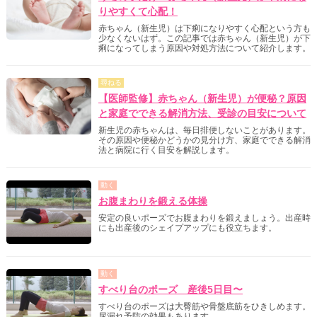
りやすくて心配！
赤ちゃん（新生児）は下痢になりやすく心配という方も
少なくないはず。この記事では赤ちゃん（新生児）が下
痢になってしまう原因や対処方法について紹介します。
尋ねる
【医師監修】赤ちゃん（新生児）が便秘？原因
と家庭でできる解消方法、受診の目安について
新生児の赤ちゃんは、毎日排便しないことがあります。
その原因や便秘かどうかの見分け方、家庭でできる解消
法と病院に行く目安を解説します。
動く
お腹まわりを鍛える体操
安定の良いポーズでお腹まわりを鍛えましょう。出産時
にも出産後のシェイプアップにも役立ちます。
動く
すべり台のポーズ 産後5日目〜
すべり台のポーズは大臀筋や骨盤底筋をひきしめます。
尿漏れ予防の効果もあります。