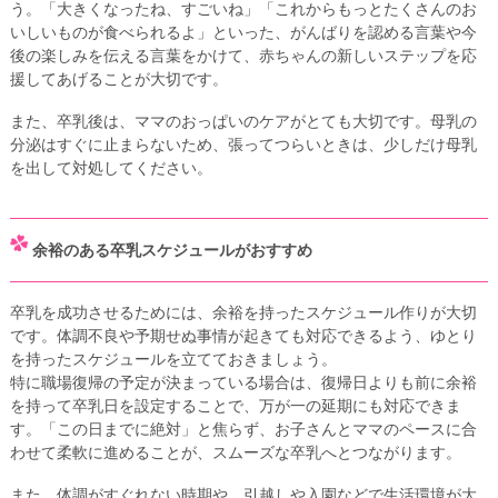
う。「大きくなったね、すごいね」「これからもっとたくさんのお
いしいものが食べられるよ」といった、がんばりを認める言葉や今
後の楽しみを伝える言葉をかけて、赤ちゃんの新しいステップを応
援してあげることが大切です。
また、卒乳後は、ママのおっぱいのケアがとても大切です。母乳の
分泌はすぐに止まらないため、張ってつらいときは、少しだけ母乳
を出して対処してください。
余裕のある卒乳スケジュールがおすすめ
卒乳を成功させるためには、余裕を持ったスケジュール作りが大切
です。体調不良や予期せぬ事情が起きても対応できるよう、ゆとり
を持ったスケジュールを立てておきましょう。
特に職場復帰の予定が決まっている場合は、復帰日よりも前に余裕
を持って卒乳日を設定することで、万が一の延期にも対応できま
す。「この日までに絶対」と焦らず、お子さんとママのペースに合
わせて柔軟に進めることが、スムーズな卒乳へとつながります。
また、体調がすぐれない時期や、引越しや入園などで生活環境が大