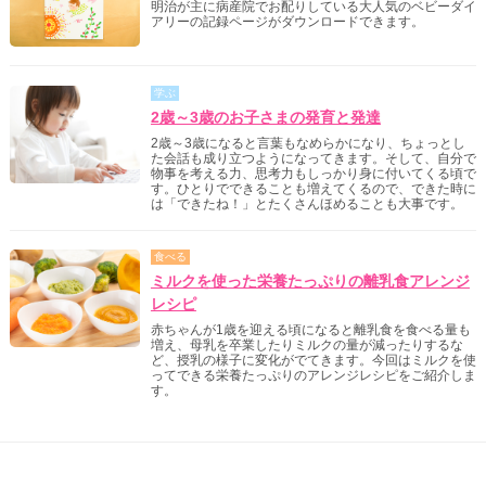
明治が主に病産院でお配りしている大人気のベビーダイ
アリーの記録ページがダウンロードできます。
学ぶ
2歳～3歳のお子さまの発育と発達
2歳～3歳になると言葉もなめらかになり、ちょっとし
た会話も成り立つようになってきます。そして、自分で
物事を考える力、思考力もしっかり身に付いてくる頃で
す。ひとりでできることも増えてくるので、できた時に
は「できたね！」とたくさんほめることも大事です。
食べる
ミルクを使った栄養たっぷりの離乳食アレンジ
レシピ
赤ちゃんが1歳を迎える頃になると離乳食を食べる量も
増え、母乳を卒業したりミルクの量が減ったりするな
ど、授乳の様子に変化がでてきます。今回はミルクを使
ってできる栄養たっぷりのアレンジレシピをご紹介しま
す。