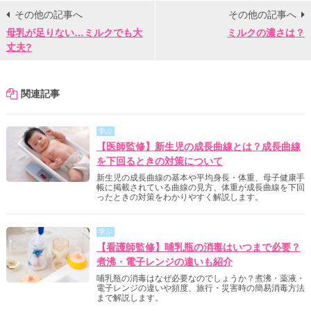
その他の記事へ
その他の記事へ
母乳が足りない…ミルクでも大
ミルクの濃さは？
丈夫?
関連記事
学ぶ
【医師監修】新生児の成長曲線とは？成長曲線
を下回るときの対策について
新生児の成長曲線の基本や平均身長・体重、母子健康手
帳に掲載されている曲線の見方、体重が成長曲線を下回
ったときの対策をわかりやすく解説します。
学ぶ
【看護師監修】哺乳瓶の消毒はいつまで必要？
煮沸・電子レンジの違いも紹介
哺乳瓶の消毒はなぜ必要なのでしょうか？煮沸・薬液・
電子レンジの違いや頻度、旅行・災害時の簡易消毒方法
まで解説します。