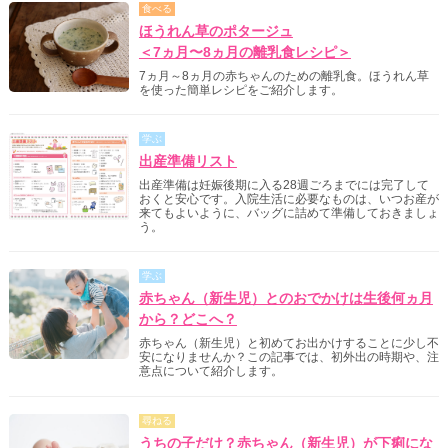
食べる
ほうれん草のポタージュ
＜7ヵ月〜8ヵ月の離乳食レシピ＞
7ヵ月～8ヵ月の赤ちゃんのための離乳食。ほうれん草
を使った簡単レシピをご紹介します。
学ぶ
出産準備リスト
出産準備は妊娠後期に入る28週ごろまでには完了して
おくと安心です。入院生活に必要なものは、いつお産が
来てもよいように、バッグに詰めて準備しておきましょ
う。
学ぶ
赤ちゃん（新生児）とのおでかけは生後何ヵ月
から？どこへ？
赤ちゃん（新生児）と初めてお出かけすることに少し不
安になりませんか？この記事では、初外出の時期や、注
意点について紹介します。
尋ねる
うちの子だけ？赤ちゃん（新生児）が下痢にな