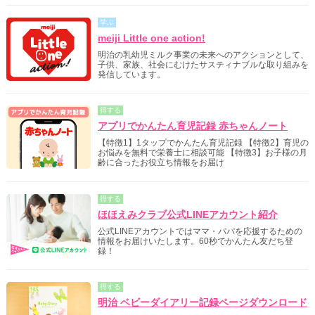
学ぶ
meiji Little one action!
明治の乳幼児ミルク事業の未来へのアクションとして、
子供、家族、社会にむけたサスティナブルな取り組みを
発信しています。
得する
アプリでかんたん育児記録 赤ちゃんノート
【特徴1】1タップでかんたん育児記録 【特徴2】育児の
お悩みを無料で栄養士に相談可能 【特徴3】お子様の月
齢に合ったお役立ち情報をお届け
得する
ほほえみクラブ公式LINEアカウント紹介
公式LINEアカウントではママ・パパを応援するための
情報をお届けいたします。60秒でかんたん友だち登
録！
得する
明治 ベビーダイアリー記録ページダウンロード