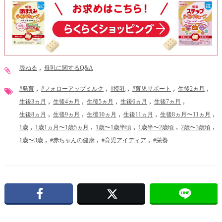
尋ねる
母乳に関するQ&A
#発育
#フォローアップミルク
#授乳
#育児サポート
生後2ヵ月
生後3ヵ月
生後4ヵ月
生後5ヵ月
生後6ヵ月
生後7ヵ月
生後8ヵ月
生後9ヵ月
生後10ヵ月
生後11ヵ月
生後8ヵ月〜11ヵ月
1歳
1歳1ヵ月〜1歳5ヵ月
1歳〜1歳半頃
1歳半〜2歳頃
2歳〜3歳頃
1歳〜3歳
#赤ちゃんの健康
#育児アイディア
#栄養
Facebook
X