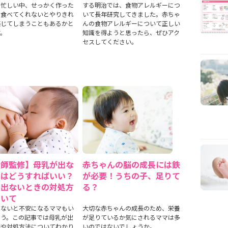
と忙しい中、せっかく作った
する明治では、食物アレルギーにつ
を食べてくれないとやりきれ
いて長年研究してきました。赤ちゃ
感じてしまうこともあるかと
んの食物アレルギーについて正しい
す。
知識を得ようと思ったら、ぜひアク
セスしてください。
産師監修】母乳が出な
赤ちゃんの脳の成長には鉄
きはどうすればいい？
が必要！うちの子、足りて
や出ないときの対処方
る？
ついて
出ないと不安になるママもい
大切な赤ちゃんの成長のため、栄養
ょう。この記事では母乳が出
が足りているか気にされるママは多
因や対処方法についてわかり
いのではないでしょうか。