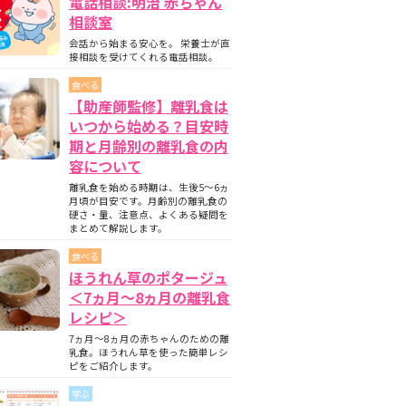
電話相談:明治 赤ちゃん
相談室
会話から始まる安心を。 栄養士が直
接相談を受けてくれる電話相談。
食べる
【助産師監修】離乳食は
いつから始める？目安時
期と月齢別の離乳食の内
容について
離乳食を始める時期は、生後5〜6ヵ
月頃が目安です。月齢別の離乳食の
硬さ・量、注意点、よくある疑問を
まとめて解説します。
食べる
ほうれん草のポタージュ
＜7ヵ月〜8ヵ月の離乳食
レシピ＞
7ヵ月～8ヵ月の赤ちゃんのための離
乳食。ほうれん草を使った簡単レシ
ピをご紹介します。
学ぶ