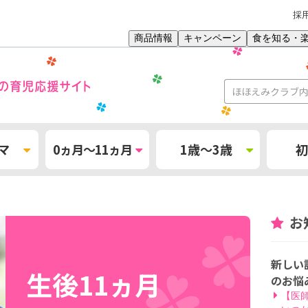
採
商品情報
キャンペーン
食を知る・
マ
0ヵ月～11ヵ月
1歳～3歳
初
お
新しい
生後11ヵ月
のお悩
【医