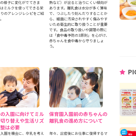
乳の様子に変化がでてきま
熱など）が出ると治りにくい傾向が
回はミルクを使ってできる栄
あります。離乳食は水分が多く薄味
ぷりのアレンジレシピをご紹
で、つぶしたり刻んだりすることか
す。
ら、細菌に汚染されやすく傷みやす
いため衛生的に取り扱うことが重要
です。食品の取り扱いや調理の際に
は「食中毒予防の3原則」を心がけ、
赤ちゃんを食中毒から守りましょ
う。
PI
園の入園に向けてミル
保育園入園前の赤ちゃんの
の切り替えや生活リズ
離乳食の進め方について
調整は必要
の入園を機会に、卒乳を考え
年々、出産後にお仕事に復帰するマ