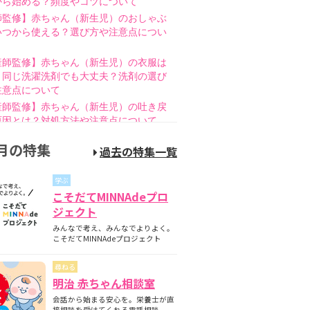
から始める？頻度やコツについて
師監修】赤ちゃん（新生児）のおしゃぶ
いつから使える？選び方や注意点につい
産師監修】赤ちゃん（新生児）の衣服は
と同じ洗濯洗剤でも大丈夫？洗剤の選び
注意点について
産師監修】赤ちゃん（新生児）の吐き戻
原因とは？対処方法や注意点について
師監修】赤ちゃん（新生児）の母乳のあ
月の特集
過去の特集一覧
とは？授乳方法やポイントについて
護師監修】哺乳瓶の消毒はいつまで必
学ぶ
煮沸・電子レンジの違いも紹介
こそだてMINNAdeプロ
師監修】新生児の成長曲線とは？成長曲
ジェクト
下回るときの対策について
みんなで考え、みんなでよりよく。
師監修】赤ちゃん（新生児）が便秘？原
こそだてMINNAdeプロジェクト
家庭でできる解消方法、受診の目安につ
尋ねる
産師監修】離乳食の進め方とは？月齢
明治 赤ちゃん相談室
隔週のスケジュールやNG食材について
会話から始まる安心を。栄養士が直
産師監修】離乳食はいつから始める？目
接相談を受けてくれる電話相談