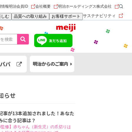
用情報
明治会員ID
会社概要
明治ホールディングス株式会社
サステナビリティ
楽しむ
品質への取り組み
お客様サポート
友だち追加
パパ
明治からのご案内
知らせ
記事が13本追加されました！あなた
みに合う記事は？
師監修】赤ちゃん（新生児）の爪切りは