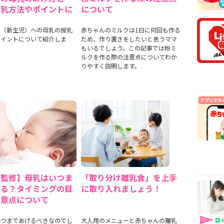
安時
授乳方法やポイントに
について
【医
て
乳や
ん（新生児）への母乳の授乳
赤ちゃんのミルクは1日に何回も作る
ポイントについて紹介しま
ため、作り置きをしたいと思うママ
【看
もいるでしょう。この記事では粉ミ
から
ルクを作る際の注意点についてわか
【看
りやすく説明します。
まで
師監修】母乳はいつま
「取り分け離乳食」を上手
げる？タイミングの目
に取り入れましょう！
注意点について
いつまであげるべきなのでし
大人用のメニューと赤ちゃんの離乳