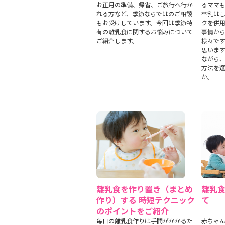
お正月の準備、帰省、ご旅行へ行か
るママ
れる方など、季節ならではのご相談
卒乳は
もお受けしています。今回は季節特
クを併
有の離乳食に関するお悩みについて
事情か
ご紹介します。
様々で
思いま
ながら
方法を
か。
離乳食を作り置き（まとめ
離乳
作り）する 時短テクニック
て
のポイントをご紹介
毎日の離乳食作りは手間がかかるた
赤ちゃ