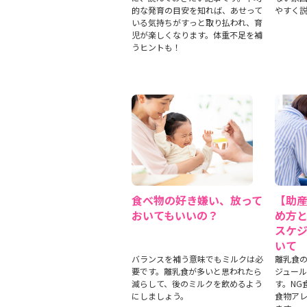
的な発育の目安を知れば、あせって
やすく
いる気持ちがすっと取り払われ、育
児が楽しくなります。体重不足を補
うヒントも！
食べ物の好き嫌い、放って
【助
おいてもいいの？
め方
スケジ
いて
バランスを補う意味でもミルクは必
離乳食
要です。離乳食が多いと思われたら
ジュー
減らして、後のミルクを飲めるよう
す。NG
にしましょう。
食物ア