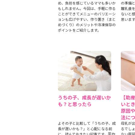
め、負担を感じているママも多いか
の準備
もしれません。今回は、手軽に作る
離乳食
ことができてメニューのバリエーシ
ないと
ョンも広げやすい、作り置き（まと
思いま
めづくり）のメリットや冷凍保存の
ポイントをご紹介します。
うちの子、成長が遅いか
【助
も？と思ったら
いと
原因
法に
よその子と比較して「うちの子、成
母乳が
長が遅いかも？」と心配になる前
るでし
に、読んでおきたい記事です。平均
ない原