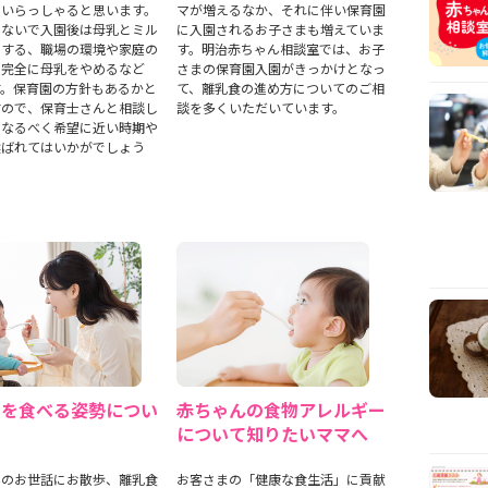
もいらっしゃると思います。
マが増えるなか、それに伴い保育園
しないで入園後は母乳とミル
に入園されるお子さまも増えていま
用する、職場の環境や家庭の
す。明治赤ちゃん相談室では、お子
ら完全に母乳をやめるなど
さまの保育園入園がきっかけとなっ
す。保育園の方針もあるかと
て、離乳食の進め方についてのご相
すので、保育士さんと相談し
談を多くいただいています。
、なるべく希望に近い時期や
選ばれてはいかがでしょう
食を食べる姿勢につい
赤ちゃんの食物アレルギー
について知りたいママへ
んのお世話にお散歩、離乳食
お客さまの「健康な食生活」に貢献