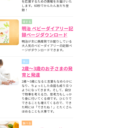
を応援するための情報をお届けいた
します。60秒でかんたん友だち登
録！
得する
明治 ベビーダイアリー記
録ページダウンロード
明治が主に病産院でお配りしている
大人気のベビーダイアリーの記録ペ
ージがダウンロードできます。
学ぶ
2歳～3歳のお子さまの発
育と発達
2歳～3歳になると言葉もなめらかに
なり、ちょっとした会話も成り立つ
ようになってきます。そして、自分
で物事を考える力、思考力もしっか
り身に付いてくる頃です。ひとりで
できることも増えてくるので、でき
た時には「できたね！」とたくさん
ほめることも大事です。
食べる