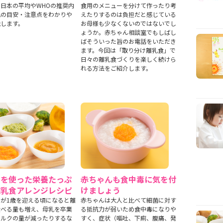
日本の平均やWHOの推奨内
食用のメニューを分けて作ったり考
乳の目安・注意点をわかりや
えたりするのは負担だと感じている
説します。
お母様も少なくないのではないでし
ょうか。赤ちゃん相談室でもしばし
ばそういった旨のお電話をいただき
ます。今回は「取り分け離乳食」で
日々の離乳食づくりを楽しく続けら
れる方法をご紹介します。
クを使った栄養たっぷ
赤ちゃんも食中毒に気を付
離乳食アレンジレシピ
けましょう
が1歳を迎える頃になると離
赤ちゃんは大人と比べて細菌に対す
食べる量も増え、母乳を卒業
る抵抗力が弱いため食中毒になりや
ミルクの量が減ったりするな
すく、症状（嘔吐、下痢、腹痛、発