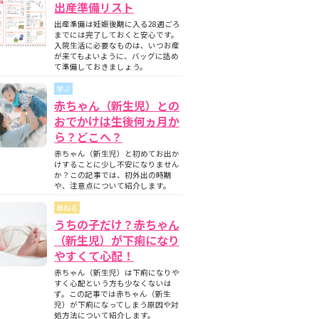
出産準備リスト
出産準備は妊娠後期に入る28週ごろ
までには完了しておくと安心です。
入院生活に必要なものは、いつお産
が来てもよいように、バッグに詰め
て準備しておきましょう。
学ぶ
赤ちゃん（新生児）との
おでかけは生後何ヵ月か
ら？どこへ？
赤ちゃん（新生児）と初めてお出か
けすることに少し不安になりません
か？この記事では、初外出の時期
や、注意点について紹介します。
尋ねる
うちの子だけ？赤ちゃん
（新生児）が下痢になり
やすくて心配！
赤ちゃん（新生児）は下痢になりや
すく心配という方も少なくないは
ず。この記事では赤ちゃん（新生
児）が下痢になってしまう原因や対
処方法について紹介します。