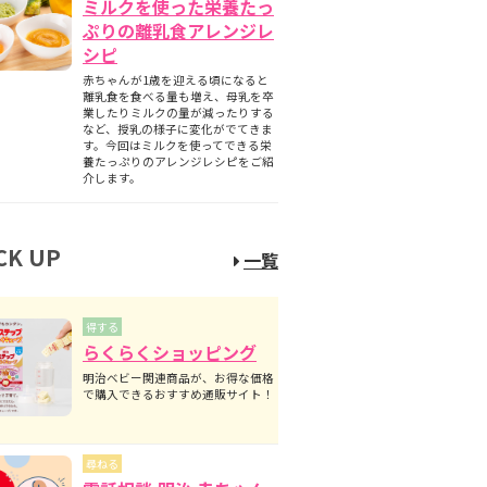
ミルクを使った栄養たっ
ぷりの離乳食アレンジレ
シピ
赤ちゃんが1歳を迎える頃になると
離乳食を食べる量も増え、母乳を卒
業したりミルクの量が減ったりする
など、授乳の様子に変化がでてきま
す。今回はミルクを使ってできる栄
養たっぷりのアレンジレシピをご紹
介します。
CK UP
一覧
得する
らくらくショッピング
明治ベビー関連商品が、お得な価格
で購入できるおすすめ通販サイト！
尋ねる