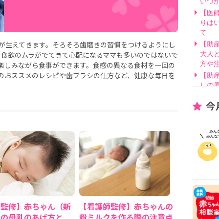
いつ
【医
りは
て
歯が生えてきます。そろそろ歯磨きの習慣をつけるようにし
【助
、食欲のムラがでてきて心配になるママも多いのではないで
大人
楽しみながら食事ができます。食感の異なる食材を一回の
方や
のおススメのレシピや歯ブラシの仕方など、健康な毎日を
【助
しの
【医
今
げ方
【看
要？
【医
線を
【医
因と
いて
【助
別・
師監修】赤ちゃん（新
【看護師監修】赤ちゃんの
【助
）の母乳のあげ方と
粉ミルクを作る際の注意点