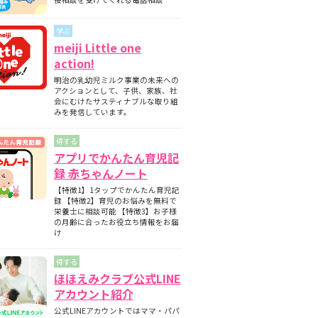
期と月齢別の離乳食の内容について
師監修】フォローアップミルクとは？母
学ぶ
ミルクとの違いについて
meiji Little one
護師監修】フォローアップミルクはいつ
action!
始める？切り替えの目安と必要性を解説
明治の乳幼児ミルク事業の未来への
護師監修】フォローアップミルクはいつ
アクションとして、子供、家族、社
飲ませる？タイミングの目安と注意点
会にむけたサスティナブルな取り組
みを発信しています。
得する
アプリでかんたん育児記
録 赤ちゃんノート
【特徴1】1タップでかんたん育児記
録 【特徴2】育児のお悩みを無料で
栄養士に相談可能 【特徴3】お子様
の月齢に合ったお役立ち情報をお届
け
得する
ほほえみクラブ公式LINE
アカウント紹介
公式LINEアカウントではママ・パパ