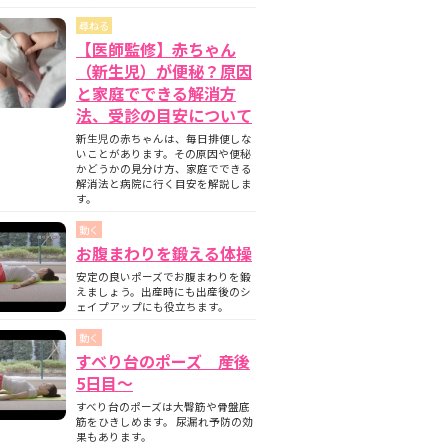
尋ねる
【医師監修】赤ちゃん
（新生児）が便秘？原因
と家庭でできる解消方
法、受診の目安について
新生児の赤ちゃんは、毎日排便しな
いことがあります。その原因や便秘
かどうかの見分け方、家庭でできる
解消法と病院に行く目安を解説しま
す。
動く
お腹まわりを鍛える体操
安定の良いポーズでお腹まわりを鍛
えましょう。出産時にも出産後のシ
ェイプアップにも役立ちます。
動く
すべり台のポーズ 産後
5日目〜
すべり台のポーズは大臀筋や骨盤底
筋をひきしめます。 尿漏れ予防の効
果もあります。