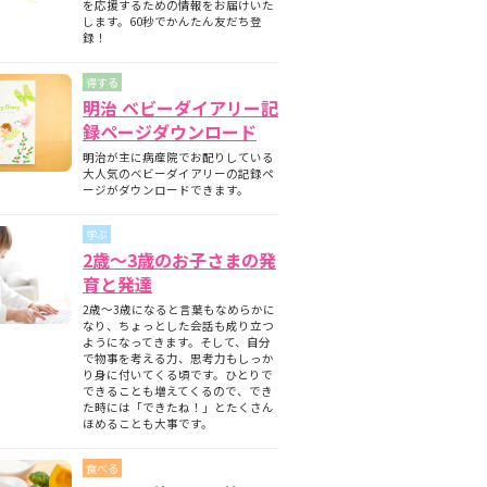
を応援するための情報をお届けいた
します。60秒でかんたん友だち登
録！
得する
明治 ベビーダイアリー記
録ページダウンロード
明治が主に病産院でお配りしている
大人気のベビーダイアリーの記録ペ
ージがダウンロードできます。
学ぶ
2歳～3歳のお子さまの発
育と発達
2歳～3歳になると言葉もなめらかに
なり、ちょっとした会話も成り立つ
ようになってきます。そして、自分
で物事を考える力、思考力もしっか
り身に付いてくる頃です。ひとりで
できることも増えてくるので、でき
た時には「できたね！」とたくさん
ほめることも大事です。
食べる