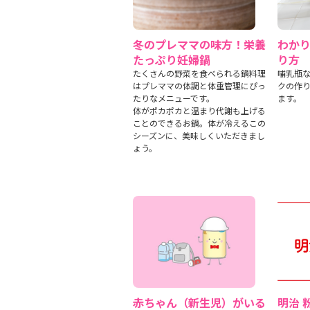
冬のプレママの味方！栄養
わか
たっぷり妊婦鍋
り方
たくさんの野菜を食べられる鍋料理
哺乳瓶
はプレママの体調と体重管理にぴっ
クの作
たりなメニューです。
ます。
体がポカポカと温まり代謝も上げる
ことのできるお鍋。体が冷えるこの
シーズンに、美味しくいただきまし
ょう。
赤ちゃん（新生児）がいる
明治 