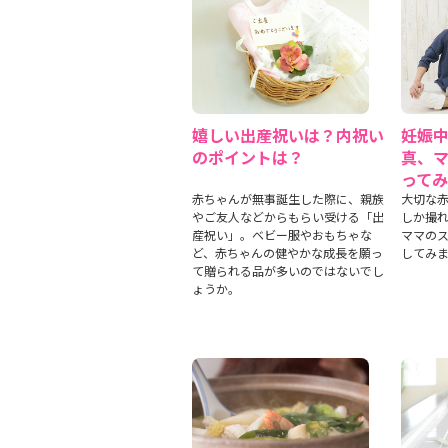
嬉しい出産祝いは？内祝い
妊娠
のポイントは？
真、
って
赤ちゃんが無事誕生した際に、親族
大切な
やご友人などからもらい受ける「出
しか撮
産祝い」。ベビー服やおもちゃな
ママの
ど、赤ちゃんの健やかな成長を願っ
してみ
て贈られる品が多いのではないでし
ょうか。