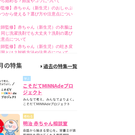
から始める？頻度やコツについて
師監修】赤ちゃん（新生児）のおしゃぶ
いつから使える？選び方や注意点につい
産師監修】赤ちゃん（新生児）の衣服は
と同じ洗濯洗剤でも大丈夫？洗剤の選び
注意点について
産師監修】赤ちゃん（新生児）の吐き戻
原因とは？対処方法や注意点について
師監修】赤ちゃん（新生児）の母乳のあ
月の特集
過去の特集一覧
とは？授乳方法やポイントについて
護師監修】哺乳瓶の消毒はいつまで必
学ぶ
煮沸・電子レンジの違いも紹介
こそだてMINNAdeプロ
師監修】新生児の成長曲線とは？成長曲
ジェクト
下回るときの対策について
みんなで考え、みんなでよりよく。
師監修】赤ちゃん（新生児）が便秘？原
こそだてMINNAdeプロジェクト
家庭でできる解消方法、受診の目安につ
尋ねる
産師監修】離乳食の進め方とは？月齢
明治 赤ちゃん相談室
隔週のスケジュールやNG食材について
会話から始まる安心を。栄養士が直
産師監修】離乳食はいつから始める？目
接相談を受けてくれる電話相談