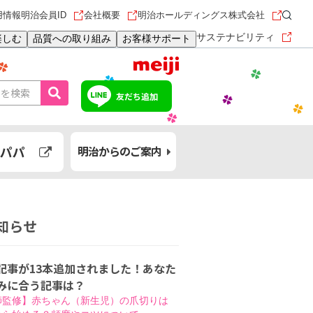
用情報
明治会員ID
会社概要
明治ホールディングス株式会社
サステナビリティ
楽しむ
品質への取り組み
お客様サポート
友だち追加
パパ
明治からのご案内
知らせ
記事が13本追加されました！あなた
みに合う記事は？
師監修】赤ちゃん（新生児）の爪切りは