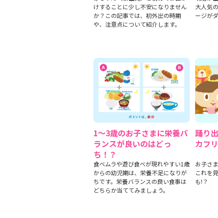
けすることに少し不安になりません
大人気
か？この記事では、初外出の時期
ージが
や、注意点について紹介します。
1〜3歳のお子さまに栄養バ
踊り
ランスが良いのはどっ
カフリ
ち！？
食べムラや遊び食べが現れやすい1歳
お子さま
からの幼児期は、栄養不足になりが
これを
ちです。栄養バランスの良い食事は
も!？
どちらか当ててみましょう。