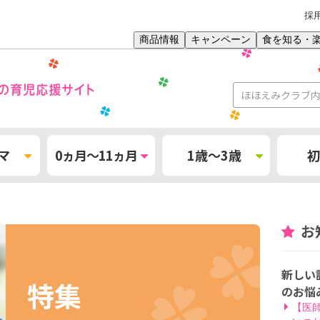
採
商品情報
キャンペーン
食を知る・
マ
0ヵ月～11ヵ月
1歳～3歳
初
お
新しい
特集
のお悩
【医