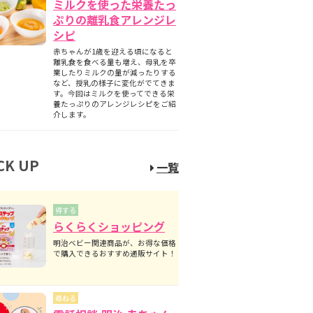
ミルクを使った栄養たっ
ぷりの離乳食アレンジレ
シピ
赤ちゃんが1歳を迎える頃になると
離乳食を食べる量も増え、母乳を卒
業したりミルクの量が減ったりする
など、授乳の様子に変化がでてきま
す。今回はミルクを使ってできる栄
養たっぷりのアレンジレシピをご紹
介します。
CK UP
一覧
得する
らくらくショッピング
明治ベビー関連商品が、お得な価格
で購入できるおすすめ通販サイト！
尋ねる