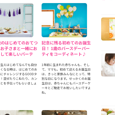
歳のはじめてのおてつ
記念に残る初めてのお誕生
♪お子さまと一緒にお
日！ 1歳のバースデーパー
をして楽しいパーテ
ティをコーディネート♪
芽生えはじめてなんでも自分
1年前に生まれた赤ちゃんも、そし
たくなる時は、はじめてのお
て、ママも。初めて迎えるお誕生日
にチャレンジするGOODタ
は、きっと家族みんなにとって、特
グ！混ぜたりこねたり、カン
別な日になります。せっかくのお誕
ことを手伝ってもらいましょ
生日は、赤ちゃんにもバースデーケ
ーキとご馳走でお祝いしたいですよ
ね。