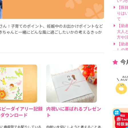
いつ
【医
りは
て
さん！子育てのポイント、妊娠中のお出かけポイントなど
【助
赤ちゃんと一緒にどんな風に過ごしたいかの考えるきっか
大人
方や
【助
しの
【医
今
げ方
【看
要？
【医
線を
【医
因と
いて
ベビーダイアリー記録
内祝いに喜ばれるプレゼン
【助
ジダウンロード
ト
別・
【助
主に病産院でお配りしている
内祝いを何にしようと考えることあ