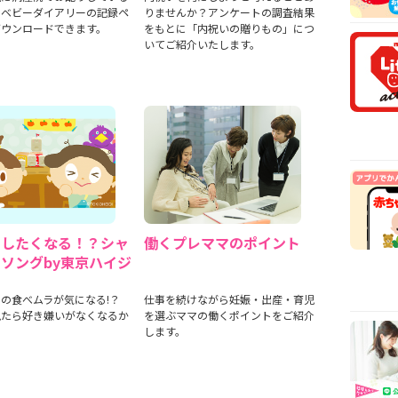
安時
のベビーダイアリーの記録ペ
りませんか？アンケートの調査結果
ダウンロードできます。
をもとに「内祝いの贈りもの」につ
【医
いてご紹介いたします。
乳や
【看
から
【看
まで
出したくなる！？シャ
働くプレママのポイント
ソングby東京ハイジ
の食べムラが気になる!？
仕事を続けながら妊娠・出産・育児
見たら好き嫌いがなくなるか
を選ぶママの働くポイントをご紹介
します。