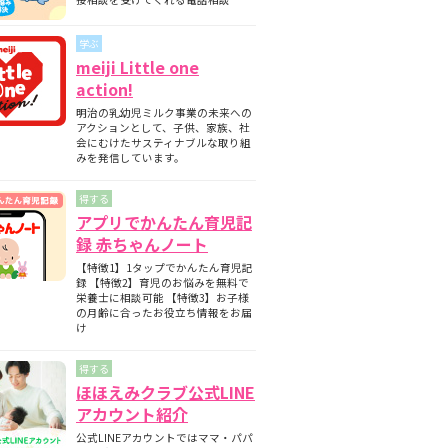
期と月齢別の離乳食の内容について
師監修】フォローアップミルクとは？母
学ぶ
ミルクとの違いについて
meiji Little one
護師監修】フォローアップミルクはいつ
action!
始める？切り替えの目安と必要性を解説
明治の乳幼児ミルク事業の未来への
護師監修】フォローアップミルクはいつ
アクションとして、子供、家族、社
飲ませる？タイミングの目安と注意点
会にむけたサスティナブルな取り組
みを発信しています。
得する
アプリでかんたん育児記
録 赤ちゃんノート
【特徴1】1タップでかんたん育児記
録 【特徴2】育児のお悩みを無料で
栄養士に相談可能 【特徴3】お子様
の月齢に合ったお役立ち情報をお届
け
得する
ほほえみクラブ公式LINE
アカウント紹介
公式LINEアカウントではママ・パパ