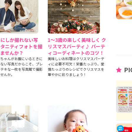
中にしか撮れない写
1～3歳の楽しく美味しく ク
マタニティフォトを撮
リスマスパーティ♪ パーテ
みませんか？
ィコーディネートのコツ！
赤ちゃんがお腹にいるときに
美味しいお料理はクリスマスパーテ
れない写真だからこそ、プレ
ィに必要不可欠！栄養たっぷり、愛
PI
ステキな一枚を写真館で撮影
情たっぷりのレシピでクリスマスを
ませんか。
華やかに彩りましょう！