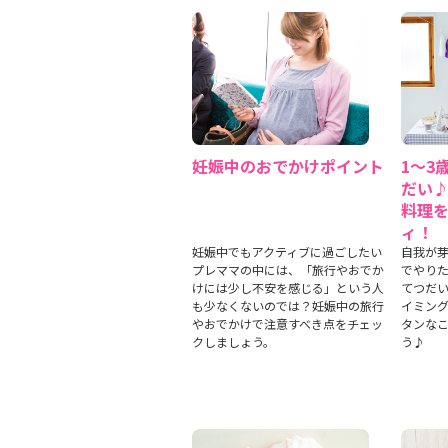
妊娠中のおでかけポイント
1〜3
だい
料理
ィ！
妊娠中でもアクティブに過ごしたい
自我が
プレママの中には、「旅行やおでか
でやり
けには少し不安を感じる」という人
てつだい
も少なくないのでは？妊娠中の旅行
イミン
やおでかけで注意すべき点をチェッ
タンな
クしましょう。
う♪