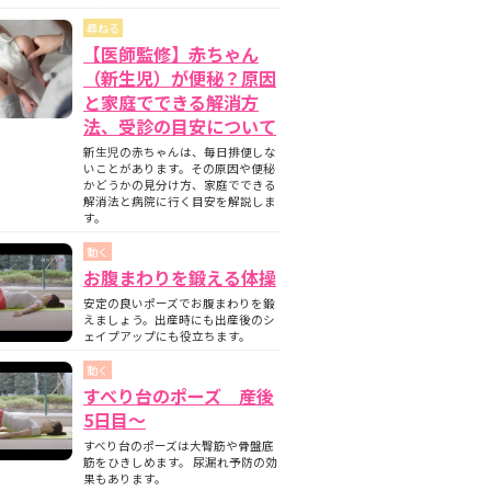
尋ねる
【医師監修】赤ちゃん
（新生児）が便秘？原因
と家庭でできる解消方
法、受診の目安について
新生児の赤ちゃんは、毎日排便しな
いことがあります。その原因や便秘
かどうかの見分け方、家庭でできる
解消法と病院に行く目安を解説しま
す。
動く
お腹まわりを鍛える体操
安定の良いポーズでお腹まわりを鍛
えましょう。出産時にも出産後のシ
ェイプアップにも役立ちます。
動く
すべり台のポーズ 産後
5日目〜
すべり台のポーズは大臀筋や骨盤底
筋をひきしめます。 尿漏れ予防の効
果もあります。