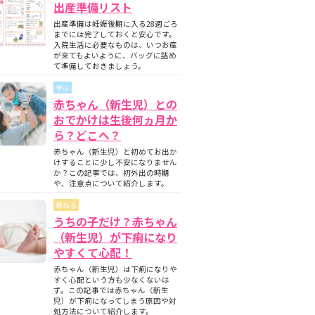
出産準備リスト
出産準備は妊娠後期に入る28週ごろ
までには完了しておくと安心です。
入院生活に必要なものは、いつお産
が来てもよいように、バッグに詰め
て準備しておきましょう。
学ぶ
赤ちゃん（新生児）との
おでかけは生後何ヵ月か
ら？どこへ？
赤ちゃん（新生児）と初めてお出か
けすることに少し不安になりません
か？この記事では、初外出の時期
や、注意点について紹介します。
尋ねる
うちの子だけ？赤ちゃん
（新生児）が下痢になり
やすくて心配！
赤ちゃん（新生児）は下痢になりや
すく心配という方も少なくないは
ず。この記事では赤ちゃん（新生
児）が下痢になってしまう原因や対
処方法について紹介します。