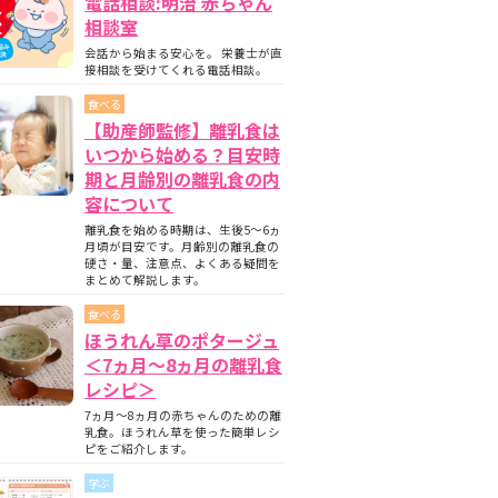
電話相談:明治 赤ちゃん
相談室
会話から始まる安心を。 栄養士が直
接相談を受けてくれる電話相談。
食べる
【助産師監修】離乳食は
いつから始める？目安時
期と月齢別の離乳食の内
容について
離乳食を始める時期は、生後5〜6ヵ
月頃が目安です。月齢別の離乳食の
硬さ・量、注意点、よくある疑問を
まとめて解説します。
食べる
ほうれん草のポタージュ
＜7ヵ月〜8ヵ月の離乳食
レシピ＞
7ヵ月～8ヵ月の赤ちゃんのための離
乳食。ほうれん草を使った簡単レシ
ピをご紹介します。
学ぶ