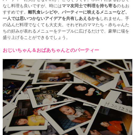
なし料理も良いですが、時には
ママ友同士で料理を持ち寄る
のもお
すすめです。
離乳食レシピや、パーティーに映えるメニューなど、
一人では思いつかないアイデアを共有しあえるかも
しれません。手
の込んだ料理でなくても大丈夫。それぞれのママたち・赤ちゃんた
ちの好みが表れるメニューをテーブルに広げるだけで、豪華に場を
盛り上げることができるでしょう。
おじいちゃん＆おばあちゃんとのパーティー