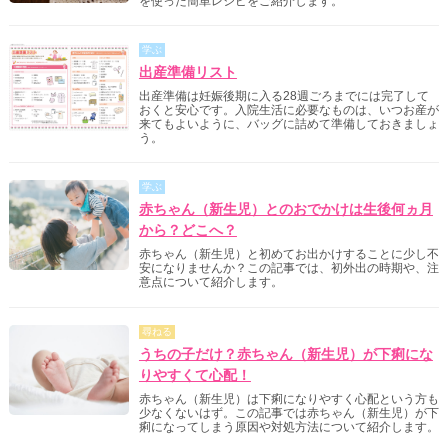
を使った簡単レシピをご紹介します。
学ぶ
出産準備リスト
出産準備は妊娠後期に入る28週ごろまでには完了して
おくと安心です。入院生活に必要なものは、いつお産が
来てもよいように、バッグに詰めて準備しておきましょ
う。
学ぶ
赤ちゃん（新生児）とのおでかけは生後何ヵ月
から？どこへ？
赤ちゃん（新生児）と初めてお出かけすることに少し不
安になりませんか？この記事では、初外出の時期や、注
意点について紹介します。
尋ねる
うちの子だけ？赤ちゃん（新生児）が下痢にな
りやすくて心配！
赤ちゃん（新生児）は下痢になりやすく心配という方も
少なくないはず。この記事では赤ちゃん（新生児）が下
痢になってしまう原因や対処方法について紹介します。