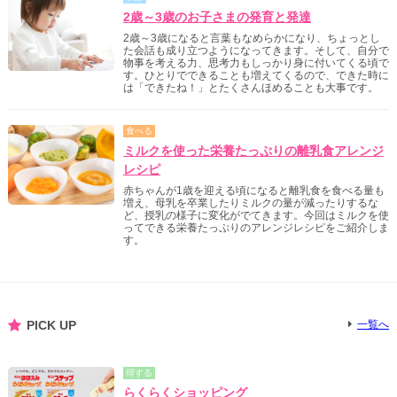
2歳～3歳のお子さまの発育と発達
2歳～3歳になると言葉もなめらかになり、ちょっとし
た会話も成り立つようになってきます。そして、自分で
物事を考える力、思考力もしっかり身に付いてくる頃で
す。ひとりでできることも増えてくるので、できた時に
は「できたね！」とたくさんほめることも大事です。
食べる
ミルクを使った栄養たっぷりの離乳食アレンジ
レシピ
赤ちゃんが1歳を迎える頃になると離乳食を食べる量も
増え、母乳を卒業したりミルクの量が減ったりするな
ど、授乳の様子に変化がでてきます。今回はミルクを使
ってできる栄養たっぷりのアレンジレシピをご紹介しま
す。
PICK UP
一覧へ
得する
らくらくショッピング