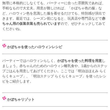
無理に本格的にしなくても、パーティーに合った雰囲気であれば、
手軽なもので大丈夫。用意が難しければ、「かぼちゃ色の服」な
ど、ハロウィン色を意識した服を着せるだけでも、特別感が演出で
きます。最近では、シーズン前になると、玩具店や専門店などで
赤
ちゃん用の仮装衣装も売られています
ので、ぜひチェックしてみて
くださいね。
かぼちゃを使ったハロウィンレシピ
パーティーではハロウィンらしく、
かぼちゃを使った料理を用意
し
ましょう。赤ちゃんのためのハロウィン離乳食や、1歳からのステッ
プごはんを用意してあげてください。ここでは「明治ほほえみ らく
らくキューブ」、「明治ステップ らくらくキューブ」を使ったレシ
ピをご紹介します。
かぼちゃリゾット