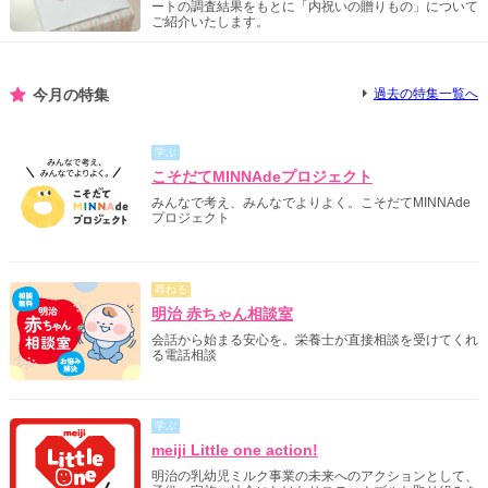
ートの調査結果をもとに「内祝いの贈りもの」について
ご紹介いたします。
今月の特集
過去の特集一覧へ
学ぶ
こそだてMINNAdeプロジェクト
みんなで考え、みんなでよりよく。こそだてMINNAde
プロジェクト
尋ねる
明治 赤ちゃん相談室
会話から始まる安心を。栄養士が直接相談を受けてくれ
る電話相談
学ぶ
meiji Little one action!
明治の乳幼児ミルク事業の未来へのアクションとして、