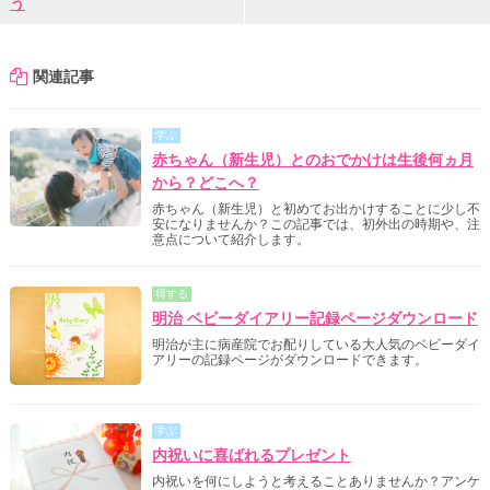
う
関連記事
学ぶ
赤ちゃん（新生児）とのおでかけは生後何ヵ月
から？どこへ？
赤ちゃん（新生児）と初めてお出かけすることに少し不
安になりませんか？この記事では、初外出の時期や、注
意点について紹介します。
得する
明治 ベビーダイアリー記録ページダウンロード
明治が主に病産院でお配りしている大人気のベビーダイ
アリーの記録ページがダウンロードできます。
学ぶ
内祝いに喜ばれるプレゼント
内祝いを何にしようと考えることありませんか？アンケ