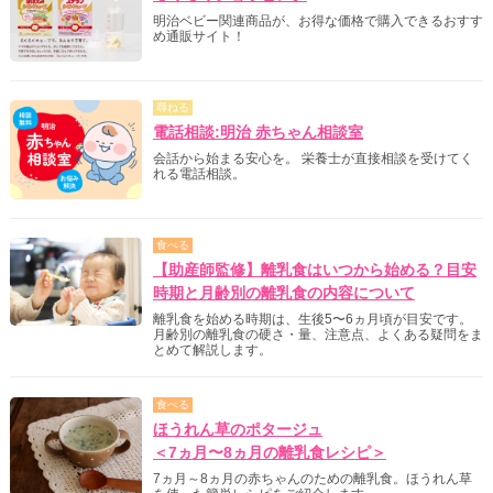
明治ベビー関連商品が、お得な価格で購入できるおすす
め通販サイト！
尋ねる
電話相談:明治 赤ちゃん相談室
会話から始まる安心を。 栄養士が直接相談を受けてく
れる電話相談。
食べる
【助産師監修】離乳食はいつから始める？目安
時期と月齢別の離乳食の内容について
離乳食を始める時期は、生後5〜6ヵ月頃が目安です。
月齢別の離乳食の硬さ・量、注意点、よくある疑問をま
とめて解説します。
食べる
ほうれん草のポタージュ
＜7ヵ月〜8ヵ月の離乳食レシピ＞
7ヵ月～8ヵ月の赤ちゃんのための離乳食。ほうれん草