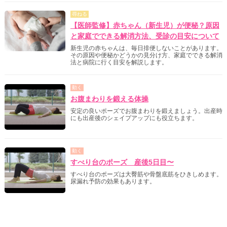
尋ねる
【医師監修】赤ちゃん（新生児）が便秘？原因
と家庭でできる解消方法、受診の目安について
新生児の赤ちゃんは、毎日排便しないことがあります。
その原因や便秘かどうかの見分け方、家庭でできる解消
法と病院に行く目安を解説します。
動く
お腹まわりを鍛える体操
安定の良いポーズでお腹まわりを鍛えましょう。出産時
にも出産後のシェイプアップにも役立ちます。
動く
すべり台のポーズ 産後5日目〜
すべり台のポーズは大臀筋や骨盤底筋をひきしめます。
尿漏れ予防の効果もあります。