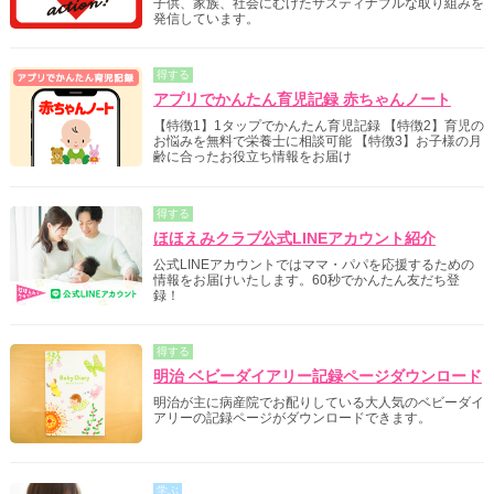
子供、家族、社会にむけたサスティナブルな取り組みを
発信しています。
得する
アプリでかんたん育児記録 赤ちゃんノート
【特徴1】1タップでかんたん育児記録 【特徴2】育児の
お悩みを無料で栄養士に相談可能 【特徴3】お子様の月
齢に合ったお役立ち情報をお届け
得する
ほほえみクラブ公式LINEアカウント紹介
公式LINEアカウントではママ・パパを応援するための
情報をお届けいたします。60秒でかんたん友だち登
録！
得する
明治 ベビーダイアリー記録ページダウンロード
明治が主に病産院でお配りしている大人気のベビーダイ
アリーの記録ページがダウンロードできます。
学ぶ