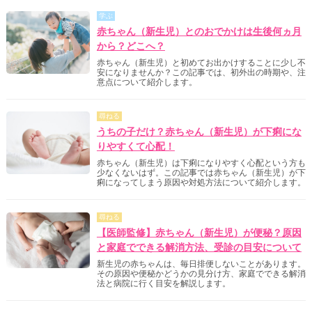
学ぶ
赤ちゃん（新生児）とのおでかけは生後何ヵ月
から？どこへ？
赤ちゃん（新生児）と初めてお出かけすることに少し不
安になりませんか？この記事では、初外出の時期や、注
意点について紹介します。
尋ねる
うちの子だけ？赤ちゃん（新生児）が下痢にな
りやすくて心配！
赤ちゃん（新生児）は下痢になりやすく心配という方も
少なくないはず。この記事では赤ちゃん（新生児）が下
痢になってしまう原因や対処方法について紹介します。
尋ねる
【医師監修】赤ちゃん（新生児）が便秘？原因
と家庭でできる解消方法、受診の目安について
新生児の赤ちゃんは、毎日排便しないことがあります。
その原因や便秘かどうかの見分け方、家庭でできる解消
法と病院に行く目安を解説します。