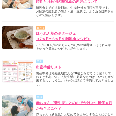
時期と月齢別の離乳食の内容について
離乳食を始める時期は、生後5〜6ヵ月頃が目安です。
月齢別の離乳食の硬さ・量、注意点、よくある疑問をま
とめて解説します。
食べる
ほうれん草のポタージュ
＜7ヵ月〜8ヵ月の離乳食レシピ＞
7ヵ月～8ヵ月の赤ちゃんのための離乳食。ほうれん草
を使った簡単レシピをご紹介します。
学ぶ
出産準備リスト
出産準備は妊娠後期に入る28週ごろまでには完了して
おくと安心です。入院生活に必要なものは、いつお産が
来てもよいように、バッグに詰めて準備しておきましょ
う。
学ぶ
赤ちゃん（新生児）とのおでかけは生後何ヵ月
から？どこへ？
赤ちゃん（新生児）と初めてお出かけすることに少し不