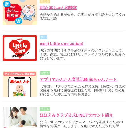
尋ねる
明治 赤ちゃん相談室
会話から始まる安心を。栄養士が直接相談を受けてくれ
る電話相談
学ぶ
meiji Little one action!
明治の乳幼児ミルク事業の未来へのアクションとして、
子供、家族、社会にむけたサスティナブルな取り組みを
発信しています。
得する
アプリでかんたん育児記録 赤ちゃんノート
【特徴1】1タップでかんたん育児記録 【特徴2】育児の
お悩みを無料で栄養士に相談可能 【特徴3】お子様の月
齢に合ったお役立ち情報をお届け
得する
ほほえみクラブ公式LINEアカウント紹介
公式LINEアカウントではママ・パパを応援するための
情報をお届けいたします。60秒でかんたん友だち登