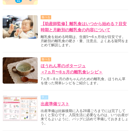
食べる
【助産師監修】離乳食はいつから始める？目安
時期と月齢別の離乳食の内容について
離乳食を始める時期は、生後5〜6ヵ月頃が目安です。
月齢別の離乳食の硬さ・量、注意点、よくある疑問をま
とめて解説します。
食べる
ほうれん草のポタージュ
＜7ヵ月〜8ヵ月の離乳食レシピ＞
7ヵ月～8ヵ月の赤ちゃんのための離乳食。ほうれん草
を使った簡単レシピをご紹介します。
学ぶ
出産準備リスト
出産準備は妊娠後期に入る28週ごろまでには完了して
おくと安心です。入院生活に必要なものは、いつお産が
来てもよいように、バッグに詰めて準備しておきましょ
う。