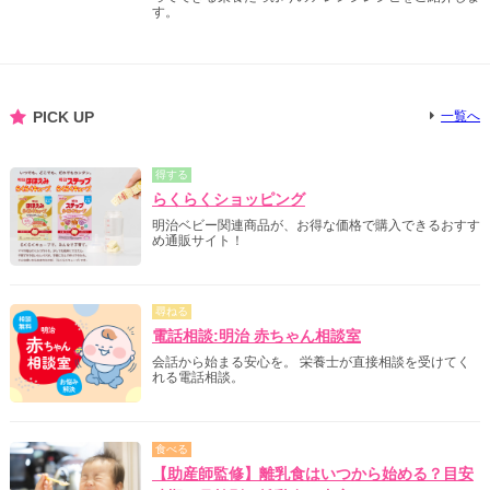
す。
PICK UP
一覧へ
得する
らくらくショッピング
明治ベビー関連商品が、お得な価格で購入できるおすす
め通販サイト！
尋ねる
電話相談:明治 赤ちゃん相談室
会話から始まる安心を。 栄養士が直接相談を受けてく
れる電話相談。
食べる
【助産師監修】離乳食はいつから始める？目安