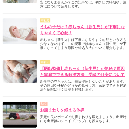
安になりませんか？この記事では、初外出の時期や、注
意点について紹介します。
尋ねる
うちの子だけ？赤ちゃん（新生児）が下痢にな
りやすくて心配！
赤ちゃん（新生児）は下痢になりやすく心配という方も
少なくないはず。この記事では赤ちゃん（新生児）が下
痢になってしまう原因や対処方法について紹介します。
尋ねる
【医師監修】赤ちゃん（新生児）が便秘？原因
と家庭でできる解消方法、受診の目安について
新生児の赤ちゃんは、毎日排便しないことがあります。
その原因や便秘かどうかの見分け方、家庭でできる解消
法と病院に行く目安を解説します。
動く
お腹まわりを鍛える体操
安定の良いポーズでお腹まわりを鍛えましょう。出産時
にも出産後のシェイプアップにも役立ちます。