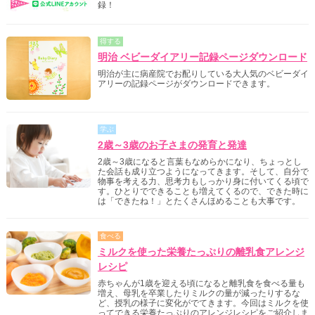
録！
得する
明治 ベビーダイアリー記録ページダウンロード
明治が主に病産院でお配りしている大人気のベビーダイ
アリーの記録ページがダウンロードできます。
学ぶ
2歳～3歳のお子さまの発育と発達
2歳～3歳になると言葉もなめらかになり、ちょっとし
た会話も成り立つようになってきます。そして、自分で
物事を考える力、思考力もしっかり身に付いてくる頃で
す。ひとりでできることも増えてくるので、できた時に
は「できたね！」とたくさんほめることも大事です。
食べる
ミルクを使った栄養たっぷりの離乳食アレンジ
レシピ
赤ちゃんが1歳を迎える頃になると離乳食を食べる量も
増え、母乳を卒業したりミルクの量が減ったりするな
ど、授乳の様子に変化がでてきます。今回はミルクを使
ってできる栄養たっぷりのアレンジレシピをご紹介しま