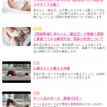
りやすくて心配！
赤ちゃん（新生児）は下痢になりやすく心配という方も
少なくないはず。この記事では赤ちゃん（新生児）が下
痢になってしまう原因や対処方法について紹介します。
尋ねる
【医師監修】赤ちゃん（新生児）が便秘？原因
と家庭でできる解消方法、受診の目安について
新生児の赤ちゃんは、毎日排便しないことがあります。
その原因や便秘かどうかの見分け方、家庭でできる解消
法と病院に行く目安を解説します。
動く
お腹まわりを鍛える体操
安定の良いポーズでお腹まわりを鍛えましょう。出産時
にも出産後のシェイプアップにも役立ちます。
動く
すべり台のポーズ 産後5日目〜
すべり台のポーズは大臀筋や骨盤底筋をひきしめます。