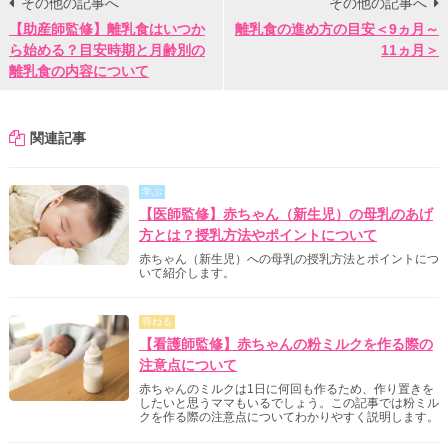
その他の記事へ
その他の記事へ
【助産師監修】離乳食はいつか
離乳食の進め方の目安＜9ヵ月～
ら始める？目安時期と月齢別の
11ヵ月＞
離乳食の内容について
関連記事
学ぶ
【医師監修】赤ちゃん（新生児）の母乳のあげ
方とは？授乳方法やポイントについて
赤ちゃん（新生児）への母乳の授乳方法とポイントにつ
いて紹介します。
尋ねる
【看護師監修】赤ちゃんの粉ミルクを作る際の
注意点について
赤ちゃんのミルクは1日に何回も作るため、作り置きを
したいと思うママもいるでしょう。この記事では粉ミル
クを作る際の注意点についてわかりやすく説明します。