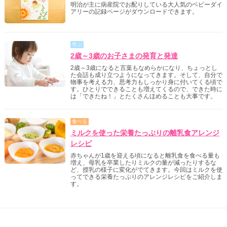
明治が主に病産院でお配りしている大人気のベビーダイ
アリーの記録ページがダウンロードできます。
学ぶ
2歳～3歳のお子さまの発育と発達
2歳～3歳になると言葉もなめらかになり、ちょっとし
た会話も成り立つようになってきます。そして、自分で
物事を考える力、思考力もしっかり身に付いてくる頃で
す。ひとりでできることも増えてくるので、できた時に
は「できたね！」とたくさんほめることも大事です。
食べる
ミルクを使った栄養たっぷりの離乳食アレンジ
レシピ
赤ちゃんが1歳を迎える頃になると離乳食を食べる量も
増え、母乳を卒業したりミルクの量が減ったりするな
ど、授乳の様子に変化がでてきます。今回はミルクを使
ってできる栄養たっぷりのアレンジレシピをご紹介しま
す。