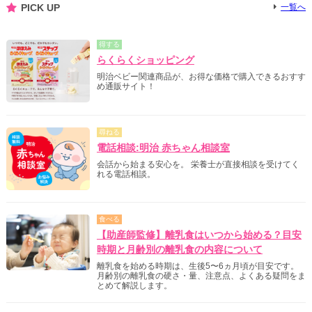
PICK UP
一覧へ
得する
らくらくショッピング
明治ベビー関連商品が、お得な価格で購入できるおすす
め通販サイト！
尋ねる
電話相談:明治 赤ちゃん相談室
会話から始まる安心を。 栄養士が直接相談を受けてく
れる電話相談。
食べる
【助産師監修】離乳食はいつから始める？目安
時期と月齢別の離乳食の内容について
離乳食を始める時期は、生後5〜6ヵ月頃が目安です。
月齢別の離乳食の硬さ・量、注意点、よくある疑問をま
とめて解説します。