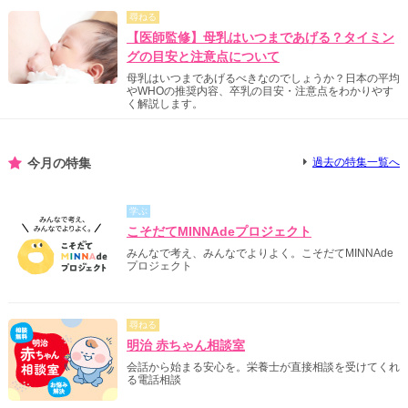
尋ねる
【医師監修】母乳はいつまであげる？タイミン
グの目安と注意点について
母乳はいつまであげるべきなのでしょうか？日本の平均
やWHOの推奨内容、卒乳の目安・注意点をわかりやす
く解説します。
今月の特集
過去の特集一覧へ
学ぶ
こそだてMINNAdeプロジェクト
みんなで考え、みんなでよりよく。こそだてMINNAde
プロジェクト
尋ねる
明治 赤ちゃん相談室
会話から始まる安心を。栄養士が直接相談を受けてくれ
る電話相談