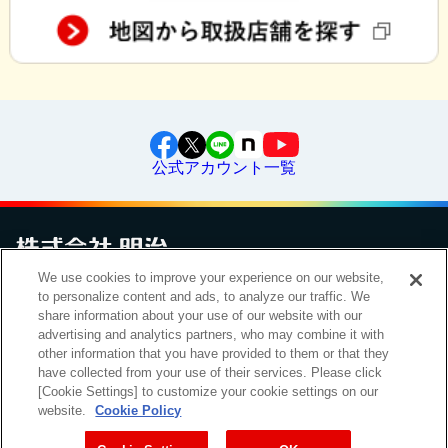
公式アカウント一覧
We use cookies to improve your experience on our website,
to personalize content and ads, to analyze our traffic. We
お問い合わせ
サイトマップ
個人情報保護について
電子公告
アクセシビリティへの対応方針
ご利用規約
明治グループのDX
share information about your use of our website with our
Cookie Settings
advertising and analytics partners, who may combine it with
other information that you have provided to them or that they
have collected from your use of their services. Please click
[Cookie Settings] to customize your cookie settings on our
（
｜
）
明治ホールディングス株式会社
EN
簡体
website.
Cookie Policy
Meiji Seika ファルマ株式会社