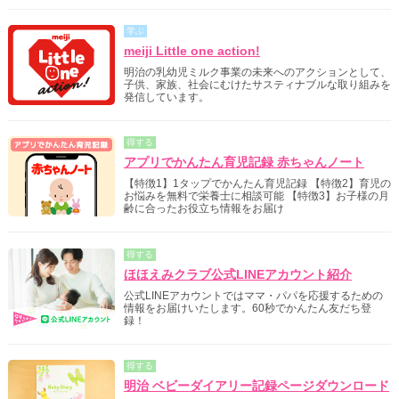
学ぶ
meiji Little one action!
明治の乳幼児ミルク事業の未来へのアクションとして、
子供、家族、社会にむけたサスティナブルな取り組みを
発信しています。
得する
アプリでかんたん育児記録 赤ちゃんノート
【特徴1】1タップでかんたん育児記録 【特徴2】育児の
お悩みを無料で栄養士に相談可能 【特徴3】お子様の月
齢に合ったお役立ち情報をお届け
得する
ほほえみクラブ公式LINEアカウント紹介
公式LINEアカウントではママ・パパを応援するための
情報をお届けいたします。60秒でかんたん友だち登
録！
得する
明治 ベビーダイアリー記録ページダウンロード