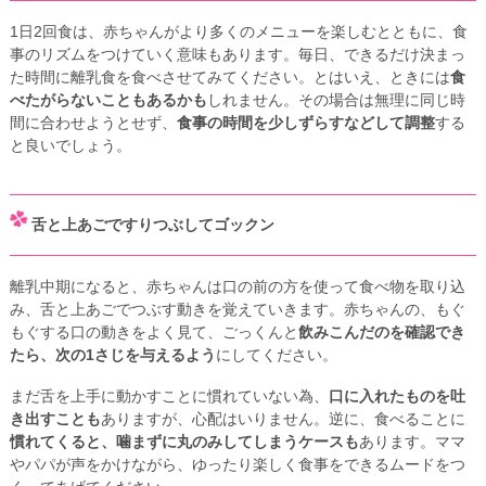
1日2回食は、赤ちゃんがより多くのメニューを楽しむとともに、食
事のリズムをつけていく意味もあります。毎日、できるだけ決まっ
た時間に離乳食を食べさせてみてください。とはいえ、ときには
食
べたがらないこともあるかも
しれません。その場合は無理に同じ時
間に合わせようとせず、
食事の時間を少しずらすなどして調整
する
と良いでしょう。
舌と上あごですりつぶしてゴックン
離乳中期になると、赤ちゃんは口の前の方を使って食べ物を取り込
み、舌と上あごでつぶす動きを覚えていきます。赤ちゃんの、もぐ
もぐする口の動きをよく見て、ごっくんと
飲みこんだのを確認でき
たら、次の1さじを与えるよう
にしてください。
まだ舌を上手に動かすことに慣れていない為、
口に入れたものを吐
き出すことも
ありますが、心配はいりません。逆に、食べることに
慣れてくると、噛まずに丸のみしてしまうケースも
あります。ママ
やパパが声をかけながら、ゆったり楽しく食事をできるムードをつ