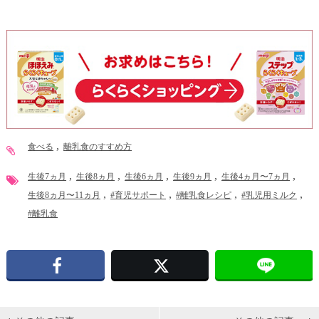
食べる
離乳食のすすめ方
生後7ヵ月
生後8ヵ月
生後6ヵ月
生後9ヵ月
生後4ヵ月〜7ヵ月
生後8ヵ月〜11ヵ月
#育児サポート
#離乳食レシピ
#乳児用ミルク
#離乳食
Facebook
X