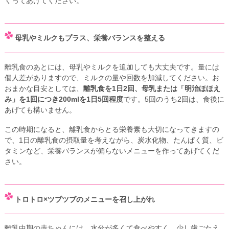
くってあげてください。
母乳やミルクもプラス、栄養バランスを整える
離乳食のあとには、母乳やミルクを追加しても大丈夫です。量には
個人差がありますので、ミルクの量や回数を加減してください。お
おまかな目安としては、
離乳食を1日2回、母乳または「明治ほほえ
み」を1回につき200mlを1日5回程度
です。5回のうち2回は、食後に
あげても構いません。
この時期になると、離乳食からとる栄養素も大切になってきますの
で、1日の離乳食の摂取量を考えながら、炭水化物、たんぱく質、ビ
タミンなど、栄養バランスが偏らないメニューを作ってあげてくだ
さい。
トロトロ×ツブツブのメニューを召し上がれ
離乳中期の赤ちゃんには、水分が多くて食べやすく、少し歯ごたえ