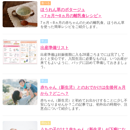
食べる
ほうれん草のポタージュ
＜7ヵ月〜8ヵ月の離乳食レシピ＞
7ヵ月～8ヵ月の赤ちゃんのための離乳食。ほうれん草
を使った簡単レシピをご紹介します。
学ぶ
出産準備リスト
出産準備は妊娠後期に入る28週ごろまでには完了して
おくと安心です。入院生活に必要なものは、いつお産が
来てもよいように、バッグに詰めて準備しておきましょ
う。
学ぶ
赤ちゃん（新生児）とのおでかけは生後何ヵ月
から？どこへ？
赤ちゃん（新生児）と初めてお出かけすることに少し不
安になりませんか？この記事では、初外出の時期や、注
意点について紹介します。
尋ねる
うちの子だけ？赤ちゃん（新生児）が下痢にな