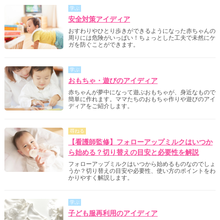
学ぶ
安全対策アイディア
おすわりやひとり歩きができるようになった赤ちゃんの
周りには危険がいっぱい！ちょっとした工夫で未然にケ
ガを防ぐことができます。
学ぶ
おもちゃ・遊びのアイディア
赤ちゃんが夢中になって遊ぶおもちゃが、身近なもので
簡単に作れます。ママたちのおもちゃ作りや遊びのアイ
ディアをご紹介します。
尋ねる
【看護師監修】フォローアップミルクはいつか
ら始める？切り替えの目安と必要性を解説
フォローアップミルクはいつから始めるものなのでしょ
うか？切り替えの目安や必要性、使い方のポイントをわ
かりやすく解説します。
学ぶ
子ども服再利用のアイディア