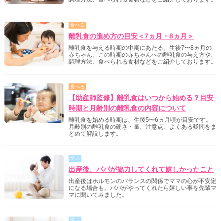
食べる
離乳食の進め方の目安＜7ヵ月・8ヵ月＞
離乳食を与える時期の中期にあたる、生後7〜8ヵ月の
赤ちゃん。この時期の赤ちゃんへの離乳食の与え方や、
調理方法、食べられる食材などをご紹介しております。
食べる
【助産師監修】離乳食はいつから始める？目安
時期と月齢別の離乳食の内容について
離乳食を始める時期は、生後5〜6ヵ月頃が目安です。
月齢別の離乳食の硬さ・量、注意点、よくある疑問をま
とめて解説します。
学ぶ
出産後、パパが協力してくれて嬉しかったこと
出産後はホルモンのバランスの関係でママの心が不安定
になる場合も。パパがやってくれたら嬉しい事を先輩マ
マに聞いてみました。
学ぶ