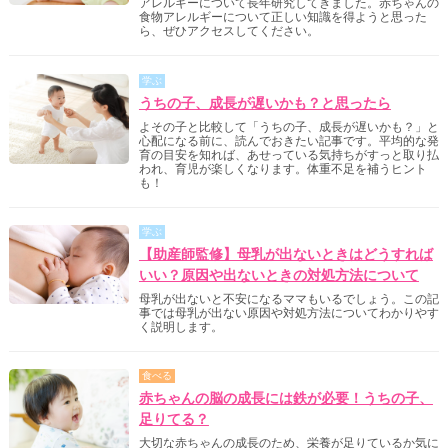
アレルギーについて長年研究してきました。赤ちゃんの
食物アレルギーについて正しい知識を得ようと思った
ら、ぜひアクセスしてください。
学ぶ
うちの子、成長が遅いかも？と思ったら
よその子と比較して「うちの子、成長が遅いかも？」と
心配になる前に、読んでおきたい記事です。平均的な発
育の目安を知れば、あせっている気持ちがすっと取り払
われ、育児が楽しくなります。体重不足を補うヒント
も！
学ぶ
【助産師監修】母乳が出ないときはどうすれば
いい？原因や出ないときの対処方法について
母乳が出ないと不安になるママもいるでしょう。この記
事では母乳が出ない原因や対処方法についてわかりやす
く説明します。
食べる
赤ちゃんの脳の成長には鉄が必要！うちの子、
足りてる？
大切な赤ちゃんの成長のため、栄養が足りているか気に