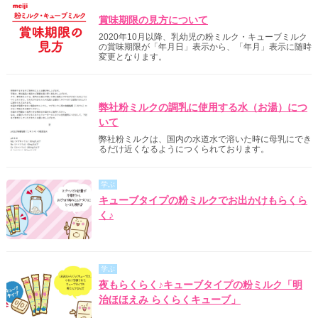
明治からのご案内
賞味期限の見方について
2020年10月以降、乳幼児の粉ミルク・キューブミルク
の賞味期限が「年月日」表示から、「年月」表示に随時
変更となります。
明治からのご案内
弊社粉ミルクの調乳に使用する水（お湯）につ
いて
弊社粉ミルクは、国内の水道水で溶いた時に母乳にでき
るだけ近くなるようにつくられております。
学ぶ
キューブタイプの粉ミルクでお出かけもらくら
く♪
学ぶ
夜もらくらく♪キューブタイプの粉ミルク「明
治ほほえみ らくらくキューブ」