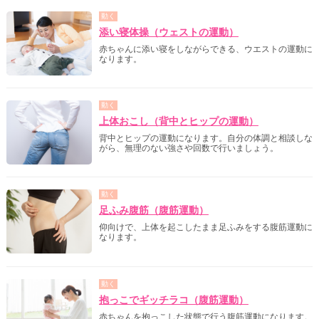
動く
添い寝体操（ウェストの運動）
赤ちゃんに添い寝をしながらできる、ウエストの運動に
なります。
動く
上体おこし（背中とヒップの運動）
背中とヒップの運動になります。自分の体調と相談しな
がら、無理のない強さや回数で行いましょう。
動く
足ふみ腹筋（腹筋運動）
仰向けで、上体を起こしたまま足ふみをする腹筋運動に
なります。
動く
抱っこでギッチラコ（腹筋運動）
赤ちゃんを抱っこした状態で行う腹筋運動になります。