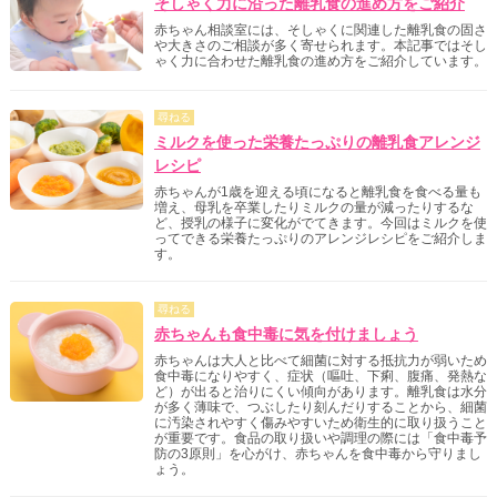
そしゃく力に沿った離乳食の進め方をご紹介
赤ちゃん相談室には、そしゃくに関連した離乳食の固さ
や大きさのご相談が多く寄せられます。本記事ではそし
ゃく力に合わせた離乳食の進め方をご紹介しています。
尋ねる
ミルクを使った栄養たっぷりの離乳食アレンジ
レシピ
赤ちゃんが1歳を迎える頃になると離乳食を食べる量も
増え、母乳を卒業したりミルクの量が減ったりするな
ど、授乳の様子に変化がでてきます。今回はミルクを使
ってできる栄養たっぷりのアレンジレシピをご紹介しま
す。
尋ねる
赤ちゃんも食中毒に気を付けましょう
赤ちゃんは大人と比べて細菌に対する抵抗力が弱いため
食中毒になりやすく、症状（嘔吐、下痢、腹痛、発熱な
ど）が出ると治りにくい傾向があります。離乳食は水分
が多く薄味で、つぶしたり刻んだりすることから、細菌
に汚染されやすく傷みやすいため衛生的に取り扱うこと
が重要です。食品の取り扱いや調理の際には「食中毒予
防の3原則」を心がけ、赤ちゃんを食中毒から守りまし
ょう。