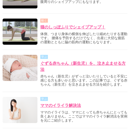
腹周りのシェイプアップにもなります。
動く
猫のしっぽふりでシェイプアップ！
体側、つまり身体の横側を伸ばしたり縮めたりする運動
です。 腰痛を予防するだけでなく、出産に大切な腹筋
の運動とともに脇の筋肉の運動にもなります。
学ぶ
ぐずる赤ちゃん（新生児）を、泣き止ませる方
法
赤ちゃん（新生児）がずっと泣いたりしていると不安に
感じる方も多いかと思います。この記事では、ぐずる赤
ちゃん（新生児）を泣き止ませる方法を紹介します。
学ぶ
ママのイライラ解決法
ママのイライラは、ママにとっても赤ちゃんにとっても
良くありません。ここではママのイライラ解消法を実例
を元にご紹介します。