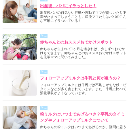
出産後、パパにイラっとした！
出産後パパの何気ない行動や言動でママが傷ついたり不
満がたまってしまうことも。産後ママたちはパパのこん
な言動にイラついている！
学ぶ
赤ちゃんとのおススメおでかけスポット
赤ちゃんが生まれて1ヶ月を過ぎれば、少しずつおでか
けもできます。赤ちゃんとのおススメおでかけスポット
を先輩ママに聞いてみました。
学ぶ
フォローアップミルクは牛乳と何が違うの？
フォローアップミルクには牛乳では不足しがちな鉄・ビ
タミンなどが多く含まれています。また、牛乳に比べて
消化吸収がよくなっています。
学ぶ
粉ミルクはいつまであげるべき？卒乳のタイミ
ングやフォローアップミルクについて
赤ちゃんの粉ミルクはいつまであげるのか、疑問に思う