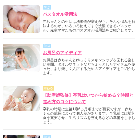
学ぶ
バスタオル活用法
赤ちゃんとの生活は洗濯物が増えがち。そんな悩みを解
決するのが、いろいろ使えてすぐ洗濯できるバスタオ
ル。先輩ママたちのバスタオル活用法をご紹介します。
学ぶ
お風呂のアイディア
お風呂は赤ちゃんとゆっくりスキンシップを図れる楽し
い空間。タオルやネットなどちょっとしたアイテムを使
った、より楽しく入浴するためのアイディアをご紹介し
ます。
尋ねる
【助産師監修】卒乳はいつから始める？時期と
進め方のコツについて
卒乳の時期は生後1歳6ヵ月頃までが目安ですが、赤ち
ゃんの成長によって個人差があります。卒乳前には離乳
食を充実させ、生活リズムを整えるなどの準備をしまし
ょう。
学ぶ