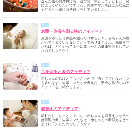
遊んだ後のお片付けも、遊びの一環として子どもと一緒
に楽しくやりたいですよね。先輩ママたちはこんな風に
子どもと一緒にお片付けをしていました。
学ぶ
お薬・体温を測る時のアイディア
お薬を塗ったり体温を測ったりするとき、赤ちゃんが嫌
がってうまくいかないことってありますよね。先輩ママ
たちは、どうやって上手に赤ちゃんの健康管理をしてい
たのでしょうか？
学ぶ
爪を切るときのアイディア
赤ちゃんの爪はとても小さいので、怖くて切れないママ
も多いはず。先輩ママたちが考えた、安全な爪切りのア
イディアをご紹介します。
学ぶ
着替えのアイディア
暴れたり、じっとしていない赤ちゃんを着替えさせるの
は至難の業。先輩ママたちは、赤ちゃんの着替えをどの
ように工夫したのでしょうか？