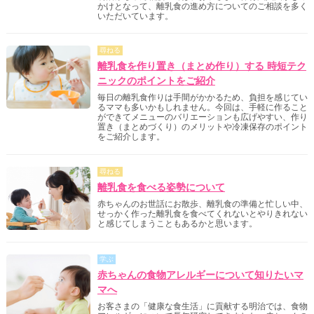
かけとなって、離乳食の進め方についてのご相談を多く
いただいています。
尋ねる
離乳食を作り置き（まとめ作り）する 時短テク
ニックのポイントをご紹介
毎日の離乳食作りは手間がかかるため、負担を感じてい
るママも多いかもしれません。今回は、手軽に作ること
ができてメニューのバリエーションも広げやすい、作り
置き（まとめづくり）のメリットや冷凍保存のポイント
をご紹介します。
尋ねる
離乳食を食べる姿勢について
赤ちゃんのお世話にお散歩、離乳食の準備と忙しい中、
せっかく作った離乳食を食べてくれないとやりきれない
と感じてしまうこともあるかと思います。
学ぶ
赤ちゃんの食物アレルギーについて知りたいマ
マへ
お客さまの「健康な食生活」に貢献する明治では、食物