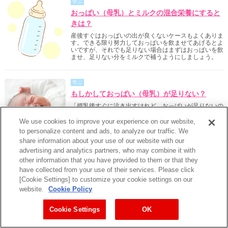
学ぶ
おっぱい（母乳）とミルクの混合栄養にすると
きは？
産後すぐはおっぱいの出が良くないケースもよくありま
す。できる限り努力しておっぱいを飲ませてあげるとよ
いですが、それでも足りない場合はまずはおっぱいを飲
ませ、足りない分をミルクで補うようにしましょう。
学ぶ
もしかしておっぱい（母乳）が足りない？
「授乳後すぐに泣き出すけれど、おっぱいが足りないの
かしら」と悩むママは多いです。生まれたばかりの赤ち
ゃんは、まだ授乳のリズムができていないので、回数や
We use cookies to improve your experience on our website,
間隔は気にせず、欲しがるたびに飲ませてあげましょ
to personalize content and ads, to analyze our traffic. We
う。
share information about your use of our website with our
advertising and analytics partners, who may combine it with
other information that you have provided to them or that they
食べる
have collected from your use of their services. Please click
洋風茶碗蒸し
[Cookie Settings] to customize your cookie settings on our
＜7ヵ月〜8ヵ月の離乳食レシピ＞
website.
Cookie Policy
卵（割りほぐしたもの）20g
アスパラガスの穂先 5g
Cookie Settings
OK
トマト 5g
バター 3g
明治ほほえみ らくらくキューブ1個