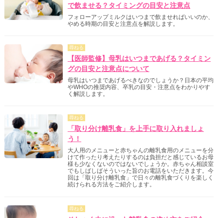
で飲ませる？タイミングの目安と注意点
フォローアップミルクはいつまで飲ませればいいのか、
やめる時期の目安と注意点を解説します。
尋ねる
【医師監修】母乳はいつまであげる？タイミン
グの目安と注意点について
母乳はいつまであげるべきなのでしょうか？日本の平均
やWHOの推奨内容、卒乳の目安・注意点をわかりやす
く解説します。
尋ねる
「取り分け離乳食」を上手に取り入れましょ
う！
大人用のメニューと赤ちゃんの離乳食用のメニューを分
けて作ったり考えたりするのは負担だと感じているお母
様も少なくないのではないでしょうか。赤ちゃん相談室
でもしばしばそういった旨のお電話をいただきます。今
回は「取り分け離乳食」で日々の離乳食づくりを楽しく
続けられる方法をご紹介します。
尋ねる