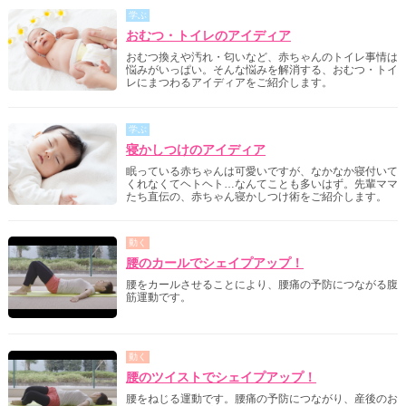
学ぶ
おむつ・トイレのアイディア
おむつ換えや汚れ・匂いなど、赤ちゃんのトイレ事情は
悩みがいっぱい。そんな悩みを解消する、おむつ・トイ
レにまつわるアイディアをご紹介します。
学ぶ
寝かしつけのアイディア
眠っている赤ちゃんは可愛いですが、なかなか寝付いて
くれなくてヘトヘト…なんてことも多いはず。先輩ママ
たち直伝の、赤ちゃん寝かしつけ術をご紹介します。
動く
腰のカールでシェイプアップ！
腰をカールさせることにより、腰痛の予防につながる腹
筋運動です。
動く
腰のツイストでシェイプアップ！
腰をねじる運動です。腰痛の予防につながり、産後のお