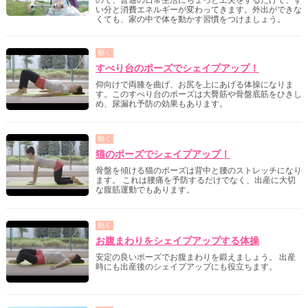
い分と消費エネルギーが変わってきます。外出ができな
くても、家の中で体を動かす習慣をつけましょう。
動く
すべり台のポーズでシェイプアップ！
仰向けで両膝を曲げ、お尻を上にあげる体操になりま
す。このすべり台のポーズは大臀筋や骨盤底筋をひきし
め、尿漏れ予防の効果もあります。
動く
猫のポーズでシェイプアップ！
骨盤を傾ける猫のポーズは背中と腰のストレッチになり
ます。 これは腰痛を予防するだけでなく、出産に大切
な腹筋運動でもあります。
動く
お腹まわりをシェイプアップする体操
安定の良いポーズでお腹まわりを鍛えましょう。 出産
時にも出産後のシェイプアップにも役立ちます。