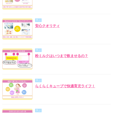
学ぶ
安心クオリティ
学ぶ
粉ミルクはいつまで飲ませるの？
学ぶ
らくらくキューブで快適育児ライフ！
学ぶ