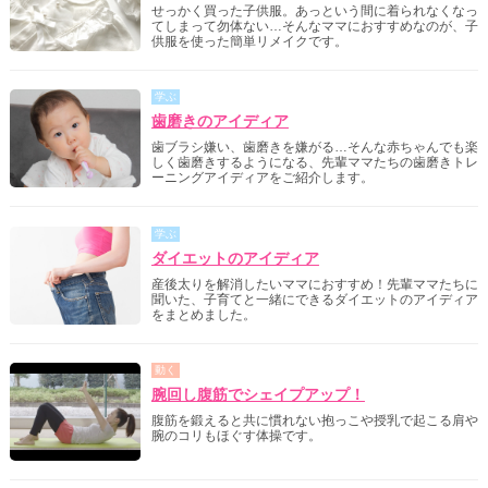
せっかく買った子供服。あっという間に着られなくなっ
てしまって勿体ない…そんなママにおすすめなのが、子
供服を使った簡単リメイクです。
学ぶ
歯磨きのアイディア
歯ブラシ嫌い、歯磨きを嫌がる…そんな赤ちゃんでも楽
しく歯磨きするようになる、先輩ママたちの歯磨きトレ
ーニングアイディアをご紹介します。
学ぶ
ダイエットのアイディア
産後太りを解消したいママにおすすめ！先輩ママたちに
聞いた、子育てと一緒にできるダイエットのアイディア
をまとめました。
動く
腕回し腹筋でシェイプアップ！
腹筋を鍛えると共に慣れない抱っこや授乳で起こる肩や
腕のコリもほぐす体操です。