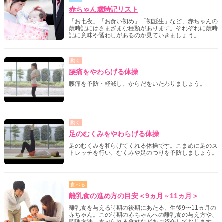
赤ちゃん歳時記リスト
「お七夜」「お食い初め」「初誕生」など、赤ちゃんの
歳時記にはさまざまな種類があります。それぞれに歳時
記に意味や習わしがあるのか見ていきましょう。
動く
腰痛をやわらげる体操
腰痛を予防・軽減し、からだをいたわりましょう。
動く
足のむくみをやわらげる体操
足のむくみを和らげてくれる体操です。こまめに足のス
トレッチを行い、むくみや足のつりを予防しましょう。
食べる
離乳食の進め方の目安＜9ヵ月～11ヵ月＞
離乳食を与える時期の後期にあたる、生後9〜11ヵ月の
赤ちゃん。この時期の赤ちゃんへの離乳食の与え方や、
調理方法、食べられる食材などをご紹介しております。