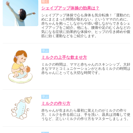
動く
シェイプアップ体操の効果は？
シェイプアップ体操で心も身体も気分転換！「運動のた
めにまとまった時間が取れない」というママのために、
赤ちゃんを抱っこしながらや添い寝しながらできるシェ
イプアップをご紹介。他にも、腰痛や足のむくみなどの
気になる症状に効果的な体操や、ヒップの引き締めや腹
筋に効く運動などをご紹介します。
学ぶ
ミルクの上手な飲ませ方
ミルクの時間は、ママと赤ちゃんのスキンシップ。大好
きなママとコミュニケーションがとれるミルクの時間は
赤ちゃんにとっても大切な時間です。
学ぶ
ミルクの作り方
赤ちゃんが生まれたら最初に覚えたのがミルクの作り
方。ミルクを作る前には、手を洗い、器具は消毒して使
うなど、正しいミルクの作り方をマスターしましょう。