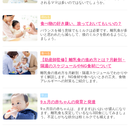
されるママは多いのではないでしょうか。
尋ねる
食べ物の好き嫌い、放っておいてもいいの？
バランスを補う意味でもミルクは必要です。離乳食が多
いと思われたら減らして、後のミルクを飲めるようにし
ましょう。
食べる
【助産師監修】離乳食の進め方とは？月齢別・
隔週のスケジュールやNG食材について
離乳食の進め方を月齢別・隔週スケジュールでわかりや
すく解説します。NG食材や食べないときの工夫、食物
アレルギーへの対策もご紹介します。
学ぶ
9ヵ月の赤ちゃんの発育と発達
9ヵ月目の赤ちゃんは、ますますはいはいが盛んになり
ます。離乳食も安定しているなら3回食にしてみましょ
う。不足しがちな鉄分は粉ミルクでも補えます。