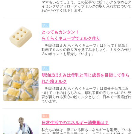
ママもいるでしょう。この記事では粉ミルクをやめるタ
イミングやフォローアップミルクの取り入れ方について
わかりやすく説明します。
学ぶ
とってもカンタン！
らくらくキューブでミルク作り
「明治ほほえみ らくらくキューブ」はとっても簡単！
動画でミルクの作り方を見てみましょう。ミルクの作り
方のポイントも紹介しています。
学ぶ
明治ほほえみは母乳と同じ成長を目指して作ら
れた粉ミルク
「明治ほほえみ らくらくキューブ」は成分を母乳に近
づけているのはもちろん、母乳栄養の赤ちゃんに近い発
育が得られる安心の粉ミルクとして、日本で一番選ばれ
ています。
動く
日常生活でのエネルギー消費量は？
私たちの体は、寝ている間もエネルギーを消費している
ので、普通の日常生活にちょっと工夫をするだけで、ず