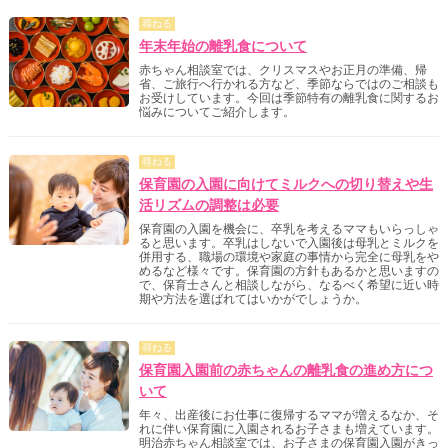
尋ねる
年末年始の離乳食について
赤ちゃん相談室では、クリスマスやお正月の準備、帰
省、ご旅行へ行かれる方など、季節ならではのご相談も
お受けしています。今回は季節特有の離乳食に関するお
悩みについてご紹介します。
尋ねる
保育園の入園に向けてミルクへの切り替えや生
活リズムの調整は必要
保育園の入園を機会に、卒乳を考えるママもいらっしゃ
ると思います。卒乳はしないで入園後は母乳とミルクを
併用する、職場の環境や家庭の事情から完全に母乳をや
めるなど様々です。保育園の方針もあるかと思いますの
で、保育士さんと相談しながら、なるべく希望に近い時
期や方法を選ばれてはいかがでしょうか。
尋ねる
保育園入園前の赤ちゃんの離乳食の進め方につ
いて
年々、出産後にお仕事に復帰するママが増えるなか、そ
れに伴い保育園に入園されるお子さまも増えています。
明治赤ちゃん相談室では、お子さまの保育園入園がきっ