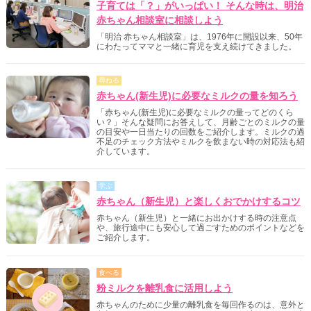
子育ては「？」がいっぱい！ そんな時は、明治
赤ちゃん相談室に相談しよう
「明治 赤ちゃん相談室」は、1976年に開設以来、50年
にわたってママと一緒に育児を支え続けてきました。
尋ねる
赤ちゃん(新生児)に必要なミルクの量を知ろう
「赤ちゃん(新生児)に必要なミルクの量ってどのくら
い？」そんな疑問にお答えして、月齢ごとのミルクの量
の目安や一日当たりの回数をご紹介します。ミルクの過
不足のチェック方法やミルクを飲まない時の対応法も紹
介しています。
学ぶ
赤ちゃん（新生児）と楽しくおでかけするコツ
赤ちゃん（新生児）と一緒にお出かけする時の注意点
や、旅行途中にも安心して過ごすためのポイントなどを
ご紹介します。
食べる
粉ミルクを離乳食に活用しよう
赤ちゃんのために少量の離乳食を毎回作るのは、意外と