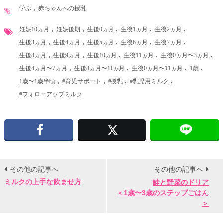
学ぶ
赤ちゃんへの授乳
妊娠10ヵ月
妊娠後期
生後0ヵ月
生後1ヵ月
生後2ヵ月
生後3ヵ月
生後4ヵ月
生後5ヵ月
生後6ヵ月
生後7ヵ月
生後8ヵ月
生後9ヵ月
生後10ヵ月
生後11ヵ月
生後0ヵ月〜3ヵ月
生後4ヵ月〜7ヵ月
生後8ヵ月〜11ヵ月
生後0ヵ月〜11ヵ月
1歳
1歳〜1歳半頃
#育児サポート
#授乳
#乳児用ミルク
#フォローアップミルク
Facebook
X
その他の記事へ
その他の記事へ
ミルクの上手な飲ませ方
鮭と野菜のドリア
＜1歳〜3歳のステップごはん
＞