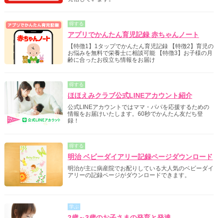
得する
アプリでかんたん育児記録 赤ちゃんノート
【特徴1】1タップでかんたん育児記録 【特徴2】育児の
お悩みを無料で栄養士に相談可能 【特徴3】お子様の月
齢に合ったお役立ち情報をお届け
得する
ほほえみクラブ公式LINEアカウント紹介
公式LINEアカウントではママ・パパを応援するための
情報をお届けいたします。60秒でかんたん友だち登
録！
得する
明治 ベビーダイアリー記録ページダウンロード
明治が主に病産院でお配りしている大人気のベビーダイ
アリーの記録ページがダウンロードできます。
学ぶ
2歳～3歳のお子さまの発育と発達