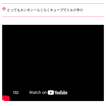
とってもカンタン！らくらくキューブでミルク作り
「明治ほほえみ らくらくキューブ」を使って、ミルクを作ってみま
しょう。