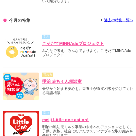
いて紹介します。
今月の特集
過去の特集一覧へ
学ぶ
こそだてMINNAdeプロジェクト
みんなで考え、みんなでよりよく。こそだてMINNAde
プロジェクト
尋ねる
明治 赤ちゃん相談室
会話から始まる安心を。栄養士が直接相談を受けてくれ
る電話相談
学ぶ
meiji Little one action!
明治の乳幼児ミルク事業の未来へのアクションとして、
子供、家族、社会にむけたサスティナブルな取り組みを
発信しています。