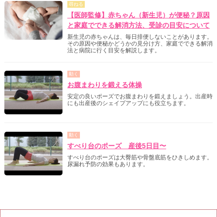
尋ねる
【医師監修】赤ちゃん（新生児）が便秘？原因
と家庭でできる解消方法、受診の目安について
新生児の赤ちゃんは、毎日排便しないことがあります。
その原因や便秘かどうかの見分け方、家庭でできる解消
法と病院に行く目安を解説します。
動く
お腹まわりを鍛える体操
安定の良いポーズでお腹まわりを鍛えましょう。出産時
にも出産後のシェイプアップにも役立ちます。
動く
すべり台のポーズ 産後5日目〜
すべり台のポーズは大臀筋や骨盤底筋をひきしめます。
尿漏れ予防の効果もあります。