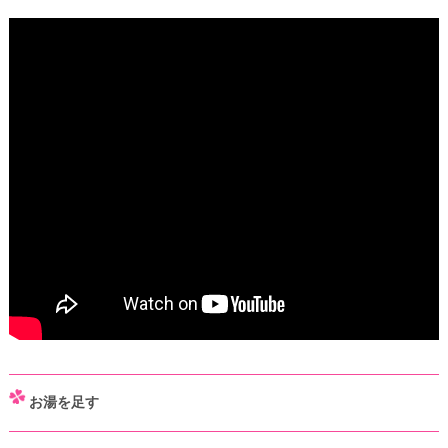
「明治ほほえみ らくらくキューブ」を使って、ミルクを作ってみま
しょう。
お湯を足す