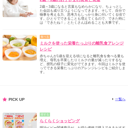
2歳～3歳になると言葉もなめらかになり、ちょっとし
た会話も成り立つようになってきます。そして、自分で
物事を考える力、思考力もしっかり身に付いてくる頃で
す。ひとりでできることも増えてくるので、できた時に
は「できたね！」とたくさんほめることも大事です。
食べる
ミルクを使った栄養たっぷりの離乳食アレンジ
レシピ
赤ちゃんが1歳を迎える頃になると離乳食を食べる量も
増え、母乳を卒業したりミルクの量が減ったりするな
ど、授乳の様子に変化がでてきます。今回はミルクを使
ってできる栄養たっぷりのアレンジレシピをご紹介しま
す。
PICK UP
一覧へ
得する
らくらくショッピング
明治ベビー関連商品が、お得な価格で購入できるおすす