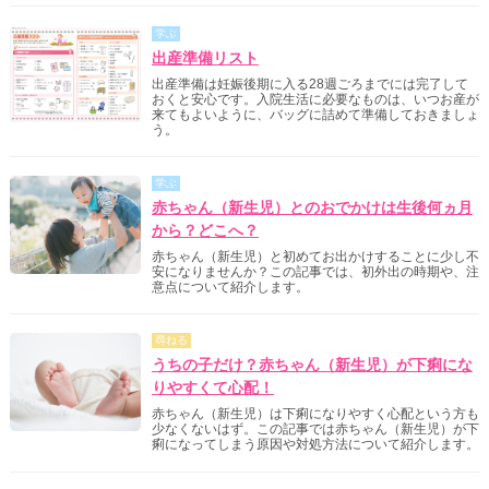
学ぶ
出産準備リスト
出産準備は妊娠後期に入る28週ごろまでには完了して
おくと安心です。入院生活に必要なものは、いつお産が
来てもよいように、バッグに詰めて準備しておきましょ
う。
学ぶ
赤ちゃん（新生児）とのおでかけは生後何ヵ月
から？どこへ？
赤ちゃん（新生児）と初めてお出かけすることに少し不
安になりませんか？この記事では、初外出の時期や、注
意点について紹介します。
尋ねる
うちの子だけ？赤ちゃん（新生児）が下痢にな
りやすくて心配！
赤ちゃん（新生児）は下痢になりやすく心配という方も
少なくないはず。この記事では赤ちゃん（新生児）が下
痢になってしまう原因や対処方法について紹介します。