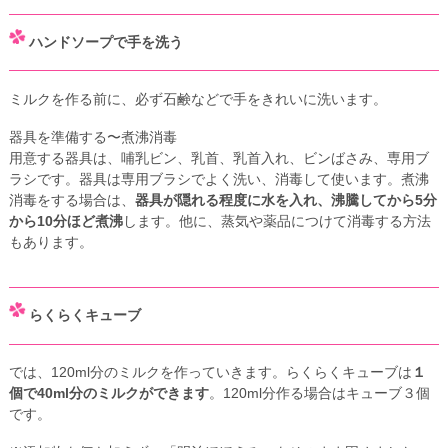
ハンドソープで手を洗う
ミルクを作る前に、必ず石鹸などで手をきれいに洗います。
器具を準備する〜煮沸消毒
用意する器具は、哺乳ビン、乳首、乳首入れ、ビンばさみ、専用ブ
ラシです。器具は専用ブラシでよく洗い、消毒して使います。煮沸
消毒をする場合は、
器具が隠れる程度に水を入れ、沸騰してから5分
から10分ほど煮沸
します。他に、蒸気や薬品につけて消毒する方法
もあります。
らくらくキューブ
では、120ml分のミルクを作っていきます。らくらくキューブは
１
個で40ml分のミルクができます
。120ml分作る場合はキューブ３個
です。