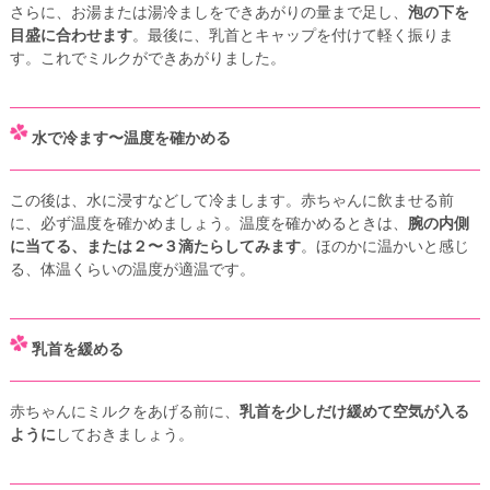
さらに、お湯または湯冷ましをできあがりの量まで足し、
泡の下を
目盛に合わせます
。最後に、乳首とキャップを付けて軽く振りま
す。これでミルクができあがりました。
水で冷ます〜温度を確かめる
この後は、水に浸すなどして冷まします。赤ちゃんに飲ませる前
に、必ず温度を確かめましょう。温度を確かめるときは、
腕の内側
に当てる、または２〜３滴たらしてみます
。ほのかに温かいと感じ
る、体温くらいの温度が適温です。
乳首を緩める
赤ちゃんにミルクをあげる前に、
乳首を少しだけ緩めて空気が入る
ように
しておきましょう。