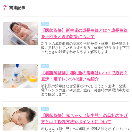
関連記事
学ぶ
【医師監修】新生児の成長曲線とは？成長曲線
を下回るときの対策について
新生児の成長曲線の基本や平均身長・体重、母子健康手
帳に掲載されている曲線の見方、体重が成長曲線を下回
ったときの対策をわかりやすく解説します。
学ぶ
【看護師監修】哺乳瓶の消毒はいつまで必要？
煮沸・電子レンジの違いも紹介
哺乳瓶の消毒はなぜ必要なのでしょうか？煮沸・薬液・
電子レンジの違いや頻度、旅行・災害時の簡易消毒方法
まで解説します。
学ぶ
【医師監修】赤ちゃん（新生児）の母乳のあげ
方とは？授乳方法やポイントについて
赤ちゃん（新生児）への母乳の授乳方法とポイントにつ