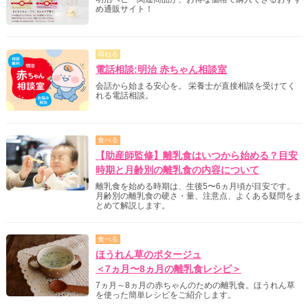
め通販サイト！
尋ねる
電話相談:明治 赤ちゃん相談室
会話から始まる安心を。 栄養士が直接相談を受けてく
れる電話相談。
食べる
【助産師監修】離乳食はいつから始める？目安
時期と月齢別の離乳食の内容について
離乳食を始める時期は、生後5〜6ヵ月頃が目安です。
月齢別の離乳食の硬さ・量、注意点、よくある疑問をま
とめて解説します。
食べる
ほうれん草のポタージュ
＜7ヵ月〜8ヵ月の離乳食レシピ＞
7ヵ月～8ヵ月の赤ちゃんのための離乳食。ほうれん草
を使った簡単レシピをご紹介します。