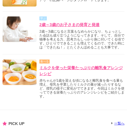
学ぶ
2歳～3歳のお子さまの発育と発達
2歳～3歳になると言葉もなめらかになり、ちょっとし
た会話も成り立つようになってきます。そして、自分で
物事を考える力、思考力もしっかり身に付いてくる頃で
す。ひとりでできることも増えてくるので、できた時に
は「できたね！」とたくさんほめることも大事です。
食べる
ミルクを使った栄養たっぷりの離乳食アレンジ
レシピ
赤ちゃんが1歳を迎える頃になると離乳食を食べる量も
増え、母乳を卒業したりミルクの量が減ったりするな
ど、授乳の様子に変化がでてきます。今回はミルクを使
ってできる栄養たっぷりのアレンジレシピをご紹介しま
す。
PICK UP
一覧へ