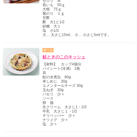
セロリ 本
長いも 50ｇ
大根 75ｇ
菊のり １ｇ
甘酢
酢 大1と1/2
砂糖 大１
塩 小1/3
大… 大さじ15ml、 小… 小さじ5mlです。
食べる
鮭ときのこのキッシュ
【材料】 カップ4個分
パイシート(冷凍) 1枚
具
鮭の水煮缶 80g
本しめじ 30g
エメンタールチーズ 30g
玉ねぎ 30g
パセリ 少々
ソース
卵 個
生クリーム 大さじ1・2/3
牛乳 大さじ１・1/2
チリペッパー 少々
ナツメグ 少々
塩 少々