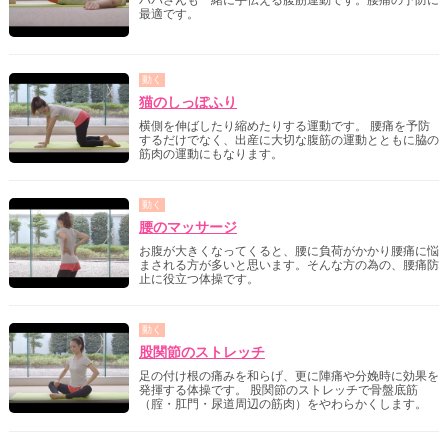
パパさんも一緒に手伝える腹筋運動です。腰痛の予防に
最適です。
動く
猫のしっぽふり
横側を伸ばしたり縮めたりする運動です。 腰痛を予防
するだけでなく、出産に大切な腹筋の運動とともに脇の
筋肉の運動にもなります。
動く
腰のマッサージ
お腹が大きくなってくると、腰に負荷がかかり腰痛に悩
まされる方が多いと思います。そんな方の為の、腰痛防
止に役立つ体操です。
動く
股関節のストレッチ
足の付け根の痛みを和らげ、更に陣痛や分娩時に効果を
発揮する体操です。 股関節のストレッチで骨盤底筋
（腟・肛門・尿道周辺の筋肉）をやわらかくします。