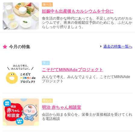
食べる
妊娠中も出産後もカルシウムを十分に
食生活の豊かな時代にあっても、不足しがちなのがカル
シウムです。将来の骨粗鬆症予防のためにも、ふだんか
らしっかり摂りましょう。
今月の特集
過去の特集一覧へ
学ぶ
こそだてMINNAdeプロジェクト
みんなで考え、みんなでよりよく。こそだてMINNAde
プロジェクト
尋ねる
明治 赤ちゃん相談室
会話から始まる安心を。栄養士が直接相談を受けてくれ
る電話相談