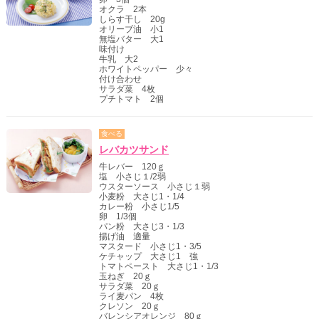
オクラ 2本
しらす干し 20g
オリーブ油 小1
無塩バター 大1
味付け
牛乳 大2
ホワイトペッパー 少々
付け合わせ
サラダ菜 4枚
プチトマト 2個
食べる
レバカツサンド
牛レバー 120ｇ
塩 小さじ１/2弱
ウスターソース 小さじ１弱
小麦粉 大さじ1・1/4
カレー粉 小さじ1/5
卵 1/3個
パン粉 大さじ3・1/3
揚げ油 適量
マスタード 小さじ1・3/5
ケチャップ 大さじ1 強
トマトペースト 大さじ1・1/3
玉ねぎ 20ｇ
サラダ菜 20ｇ
ライ麦パン 4枚
クレソン 20ｇ
バレンシアオレンジ 80ｇ