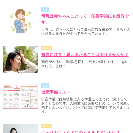
学ぶ
母乳は赤ちゃんにとって、栄養学的にも最良で
す。
母乳は、赤ちゃんにとって最も自然な栄養で、赤ちゃん
に必要な栄養分がすべてそろっています。
尋ねる
貧血に注意！思いあたることはありませんか？
顔色がわるい、動悸/息切れ、だるい/疲れやすい 思い
当たることは？
学ぶ
出産準備リスト
出産準備は妊娠後期に入る28週ごろまでには完了して
おくと安心です。入院生活に必要なものは、いつお産が
来てもよいように、バッグに詰めて準備しておきましょ
う。
尋ねる
つわりをじょうずにのりきるポイントは？