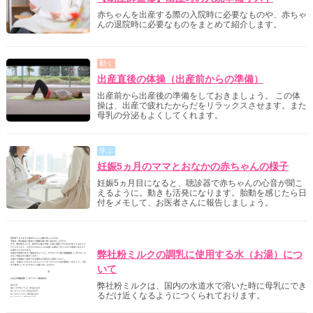
赤ちゃんを出産する際の入院時に必要なものや、赤ちゃ
んの退院時に必要なものをまとめて紹介します。
動く
出産直後の体操（出産前からの準備）
出産前から出産後の準備をしておきましょう。 この体
操は、出産で疲れたからだをリラックスさせます。また
母乳の分泌もよくしてくれます。
学ぶ
妊娠5ヵ月のママとおなかの赤ちゃんの様子
妊娠5ヵ月目になると、聴診器で赤ちゃんの心音が聞こ
えるように。動きも活発になります。胎動を感じたら日
付をメモして、お医者さんに報告しましょう。
明治からのご案内
弊社粉ミルクの調乳に使用する水（お湯）につ
いて
弊社粉ミルクは、国内の水道水で溶いた時に母乳にでき
るだけ近くなるようにつくられております。