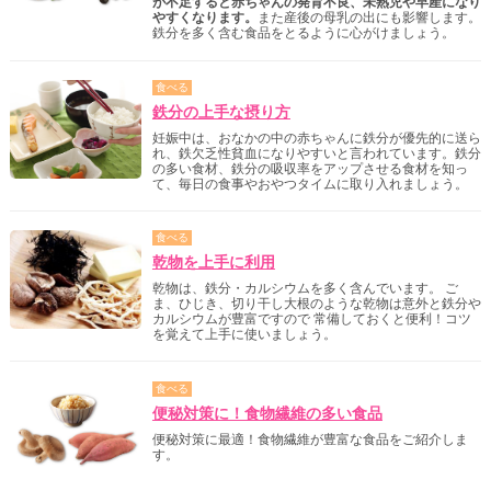
が不足すると赤ちゃんの発育不良、未熟児や早産になり
やすくなります。
また産後の母乳の出にも影響します。
鉄分を多く含む食品をとるように心がけましょう。
食べる
鉄分の上手な摂り方
妊娠中は、おなかの中の赤ちゃんに鉄分が優先的に送ら
れ、鉄欠乏性貧血になりやすいと言われています。鉄分
の多い食材、鉄分の吸収率をアップさせる食材を知っ
て、毎日の食事やおやつタイムに取り入れましょう。
食べる
乾物を上手に利用
乾物は、鉄分・カルシウムを多く含んでいます。 ご
ま、ひじき、切り干し大根のような乾物は意外と鉄分や
カルシウムが豊富ですので 常備しておくと便利！コツ
を覚えて上手に使いましょう。
食べる
便秘対策に！食物繊維の多い食品
便秘対策に最適！食物繊維が豊富な食品をご紹介しま
す。