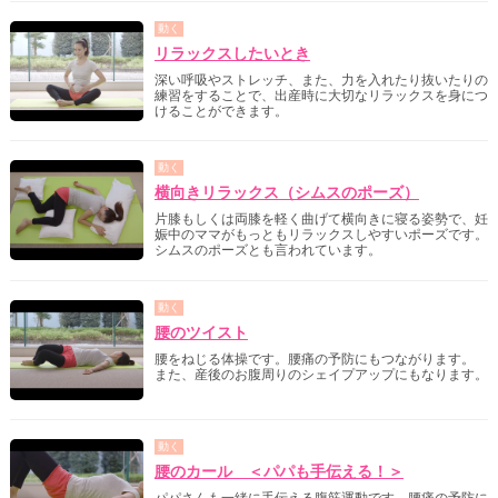
動く
リラックスしたいとき
深い呼吸やストレッチ、また、力を入れたり抜いたりの
練習をすることで、出産時に大切なリラックスを身につ
けることができます。
動く
横向きリラックス（シムスのポーズ）
片膝もしくは両膝を軽く曲げて横向きに寝る姿勢で、妊
娠中のママがもっともリラックスしやすいポーズです。
シムスのポーズとも言われています。
動く
腰のツイスト
腰をねじる体操です。腰痛の予防にもつながります。
また、産後のお腹周りのシェイプアップにもなります。
動く
腰のカール ＜パパも手伝える！＞