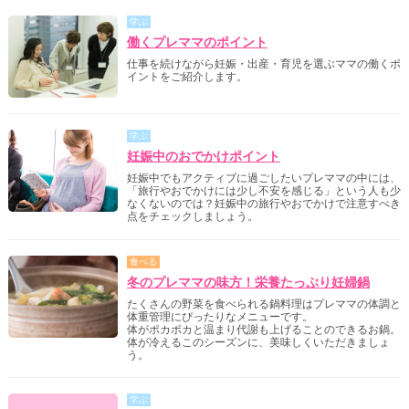
学ぶ
働くプレママのポイント
仕事を続けながら妊娠・出産・育児を選ぶママの働くポ
イントをご紹介します。
学ぶ
妊娠中のおでかけポイント
妊娠中でもアクティブに過ごしたいプレママの中には、
「旅行やおでかけには少し不安を感じる」という人も少
なくないのでは？妊娠中の旅行やおでかけで注意すべき
点をチェックしましょう。
食べる
冬のプレママの味方！栄養たっぷり妊婦鍋
たくさんの野菜を食べられる鍋料理はプレママの体調と
体重管理にぴったりなメニューです。
体がポカポカと温まり代謝も上げることのできるお鍋。
体が冷えるこのシーズンに、美味しくいただきましょ
う。
学ぶ