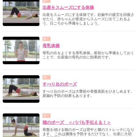
動く
出産をスムーズにする体操
出産をスムーズにする体操です。妊娠中の疲労を回復さ
せたり、赤ちゃんが産道からスムーズに出てこれるよ
う、日ごろから準備をしましょう。
動く
母乳体操
母乳の出をよくする母乳体操。産前から準備をしておく
ことで、出産後の母乳の出に効果的です。
動く
すべり台のポーズ
すべり台のポーズは大臀筋や骨盤底筋をひきしめます。
尿漏れ予防の効果もあります。
動く
猫のポーズ ＜パパも手伝える！＞
骨盤を傾ける猫のポーズは背中と腰のストレッチになり
ます。 これは腰痛を予防するだけでなく、出産に大切