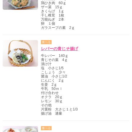
鶏ひき肉 60ｇ
ザー菜 15ｇ
きくらげ 1ｇ
干し椎茸 1枚
万能ねぎ 2本
卵 １個
ガラスープの素 2ｇ
食べる
レバーの青じそ揚げ
牛レバー 140ｇ
青じその葉 4ｇ
漬け汁
塩 小さじ1/5
こしょう 少々
醤油 小さじ1/2
にんにく 2ｇ
生姜 2ｇ
牛乳 50ｍｌ
付け合わせ
オクラ 20ｇ
レモン 30ｇ
その他
片栗粉 大さじ１と1/3
揚げ油 適量
食べる