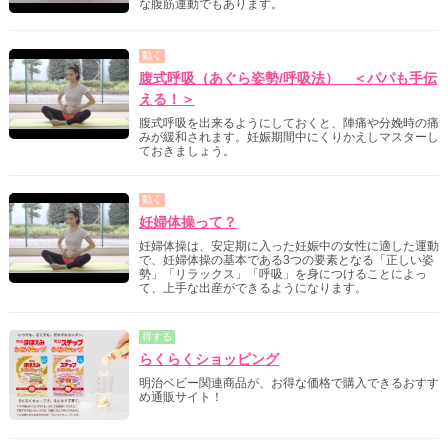
な腹筋運動でもあります。
動く
腹式呼吸（あぐら姿勢/呼吸法） ＜パパも手伝
える！＞
腹式呼吸を出来るようにしておくと、陣痛や分娩時の痛
みが緩和されます。妊娠期間中にくりかえしマスターし
ておきましょう。
動く
妊婦体操って？
妊婦体操は、安定期に入った妊娠中の女性に適した運動
で、妊婦体操の基本である3つの要素となる「正しい姿
勢」「リラックス」「呼吸」を身につけることによっ
て、上手な出産ができるようになります。
得する
らくらくショッピング
明治ベビー関連商品が、お得な価格で購入できるおすす
め通販サイト！