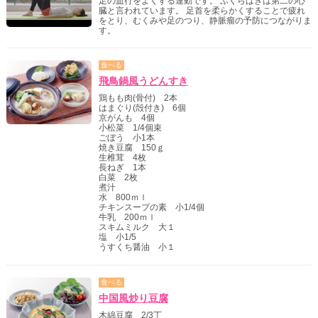
足の血行をよくする運動です。 ふくらはぎは第二の心
臓と言われています。 足首を柔らかくすることで疲れ
をとり、むくみや足のつり、静脈瘤の予防につながりま
す。
食べる
飛鳥鍋風うどんすき
鶏もも肉(骨付) 2本
はまぐり(殻付き) 6個
京がんも 4個
小松菜 1/4個束
ごぼう 小1本
焼き豆腐 150ｇ
生椎茸 4枚
長ねぎ 1本
白菜 2枚
煮汁
水 800ｍｌ
チキンスープの素 小1/4個
牛乳 200ｍｌ
スキムミルク 大１
塩 小1/5
うすくち醤油 小１
食べる
中国風炒り豆腐
木綿豆腐 2/3丁