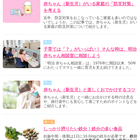
赤ちゃん（新生児）がいる家庭の「防災対策」
を考える
近年、防災対策をおこなっているご家庭も多いのではな
いでしょうか。この記事では、赤ちゃん（新生児）がい
る家庭の防災対策について紹介します。
学ぶ
子育ては「？」がいっぱい！ そんな時は、明治
赤ちゃん相談室に相談しよう
「明治 赤ちゃん相談室」は、1976年に開設以来、50年
にわたってママと一緒に育児を支え続けてきました。
学ぶ
赤ちゃん（新生児）と楽しくおでかけするコツ
赤ちゃん（新生児）と一緒にお出かけする時の注意点
や、旅行途中にも安心して過ごすためのポイントなどを
ご紹介します。
食べる
しっかり摂りたい鉄分！鉄分の多い食品
妊娠中期・後期は1日に16.0mgの鉄分が必要です。
鉄分