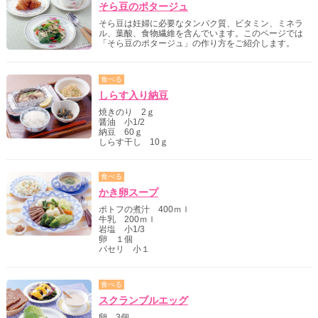
そら豆のポタージュ
そら豆は妊婦に必要なタンパク質、ビタミン、ミネラ
ル、葉酸、食物繊維を含んでいます。このページでは
「そら豆のポタージュ」の作り方をご紹介します。
食べる
しらす入り納豆
焼きのり 2ｇ
醤油 小1/2
納豆 60ｇ
しらす干し 10ｇ
食べる
かき卵スープ
ポトフの煮汁 400ｍｌ
牛乳 200ｍｌ
岩塩 小1/3
卵 １個
パセリ 小１
食べる
スクランブルエッグ
卵 3個