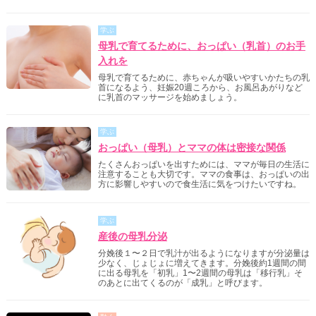
学ぶ
母乳で育てるために、おっぱい（乳首）のお手
入れを
母乳で育てるために、赤ちゃんが吸いやすいかたちの乳
首になるよう、妊娠20週ころから、お風呂あがりなど
に乳首のマッサージを始めましょう。
学ぶ
おっぱい（母乳）とママの体は密接な関係
たくさんおっぱいを出すためには、ママが毎日の生活に
注意することも大切です。ママの食事は、おっぱいの出
方に影響しやすいので食生活に気をつけたいですね。
学ぶ
産後の母乳分泌
分娩後１〜２日で乳汁が出るようになりますが分泌量は
少なく、じょじょに増えてきます。分娩後約1週間の間
に出る母乳を「初乳」1〜2週間の母乳は「移行乳」そ
のあとに出てくるのが「成乳」と呼びます。