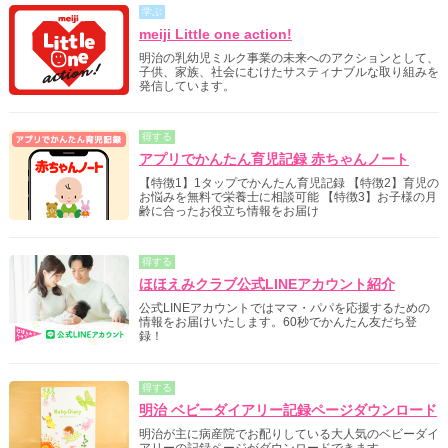
学ぶ
meiji Little one action!
明治の乳幼児ミルク事業の未来へのアクションとして、
子供、家族、社会にむけたサスティナブルな取り組みを
発信しています。
得する
アプリでかんたん育児記録 赤ちゃんノート
【特徴1】1タップでかんたん育児記録 【特徴2】育児の
お悩みを無料で栄養士に相談可能 【特徴3】お子様の月
齢に合ったお役立ち情報をお届け
得する
ほほえみクラブ公式LINEアカウント紹介
公式LINEアカウントではママ・パパを応援するための
情報をお届けいたします。60秒でかんたん友だち登
録！
得する
明治 ベビーダイアリー記録ページダウンロード
明治が主に病産院でお配りしている大人気のベビーダイ
アリーの記録ページがダウンロードできます。