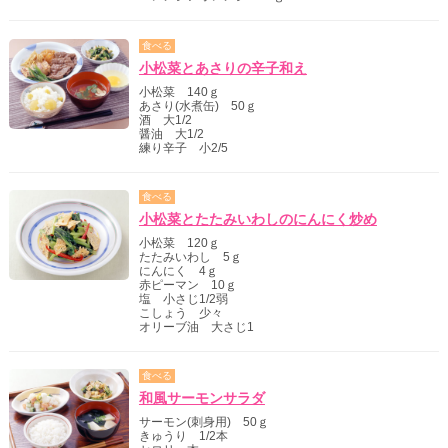
食べる
小松菜とあさりの辛子和え
小松菜 140ｇ
あさり(水煮缶) 50ｇ
酒 大1/2
醤油 大1/2
練り辛子 小2/5
食べる
小松菜とたたみいわしのにんにく炒め
小松菜 120ｇ
たたみいわし 5ｇ
にんにく 4ｇ
赤ピーマン 10ｇ
塩 小さじ1/2弱
こしょう 少々
オリーブ油 大さじ1
食べる
和風サーモンサラダ
サーモン(刺身用) 50ｇ
きゅうり 1/2本