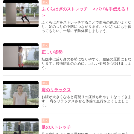
動く
ふくらはぎのストレッチ ＜パパも手伝える！
＞
ふくらはぎをストレッチすることで血液の循環がよくな
り、足のつりの予防につながります。パパさんにも手伝
ってもらい、一緒に予防体操しましょう。
動く
正しい姿勢
妊娠中は反り身の姿勢になりやすく、腰痛の原因にもな
ります。腰痛防止のために、正しい姿勢を心掛けましょ
う。
動く
肩のリラックス
お腹が大きくなると肩凝りの症状も出やすくなってきま
す、 肩をリラックスさせる体操で血行をよくしましょ
う。
動く
足のストレッチ