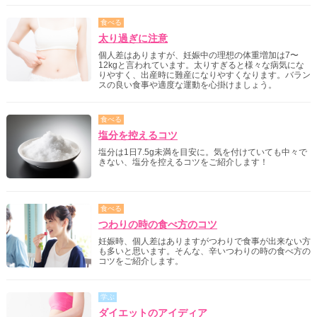
食べる
太り過ぎに注意
個人差はありますが、妊娠中の理想の体重増加は7〜
12kgと言われています。太りすぎると様々な病気にな
りやすく、出産時に難産になりやすくなります。バラン
スの良い食事や適度な運動を心掛けましょう。
食べる
塩分を控えるコツ
塩分は1日7.5g未満を目安に。気を付けていても中々で
きない、塩分を控えるコツをご紹介します！
食べる
つわりの時の食べ方のコツ
妊娠時、個人差はありますがつわりで食事が出来ない方
も多いと思います。そんな、辛いつわりの時の食べ方の
コツをご紹介します。
学ぶ
ダイエットのアイディア