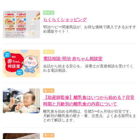
得する
らくらくショッピング
明治ベビー関連商品が、お得な価格で購入できるおすす
め通販サイト！
尋ねる
電話相談:明治 赤ちゃん相談室
会話から始まる安心を。 栄養士が直接相談を受けてく
れる電話相談。
食べる
【助産師監修】離乳食はいつから始める？目安
時期と月齢別の離乳食の内容について
離乳食を始める時期は、生後5〜6ヵ月頃が目安です。
月齢別の離乳食の硬さ・量、注意点、よくある疑問をま
とめて解説します。
食べる