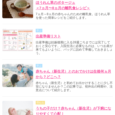
ほうれん草のポタージュ
＜7ヵ月〜8ヵ月の離乳食レシピ＞
7ヵ月～8ヵ月の赤ちゃんのための離乳食。ほうれん草
を使った簡単レシピをご紹介します。
学ぶ
出産準備リスト
出産準備は妊娠後期に入る28週ごろまでには完了して
おくと安心です。入院生活に必要なものは、いつお産が
来てもよいように、バッグに詰めて準備しておきましょ
う。
学ぶ
赤ちゃん（新生児）とのおでかけは生後何ヵ月
から？どこへ？
赤ちゃん（新生児）と初めてお出かけすることに少し不
安になりませんか？この記事では、初外出の時期や、注
意点について紹介します。
尋ねる
うちの子だけ？赤ちゃん（新生児）が下痢にな
りやすくて心配！