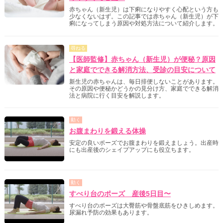
赤ちゃん（新生児）は下痢になりやすく心配という方も
少なくないはず。この記事では赤ちゃん（新生児）が下
痢になってしまう原因や対処方法について紹介します。
尋ねる
【医師監修】赤ちゃん（新生児）が便秘？原因
と家庭でできる解消方法、受診の目安について
新生児の赤ちゃんは、毎日排便しないことがあります。
その原因や便秘かどうかの見分け方、家庭でできる解消
法と病院に行く目安を解説します。
動く
お腹まわりを鍛える体操
安定の良いポーズでお腹まわりを鍛えましょう。出産時
にも出産後のシェイプアップにも役立ちます。
動く
すべり台のポーズ 産後5日目〜
すべり台のポーズは大臀筋や骨盤底筋をひきしめます。
尿漏れ予防の効果もあります。