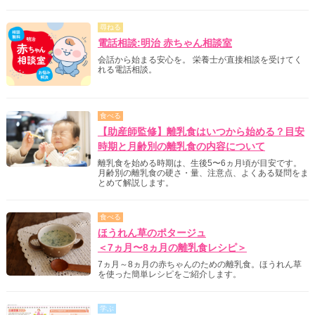
尋ねる
電話相談:明治 赤ちゃん相談室
会話から始まる安心を。 栄養士が直接相談を受けてく
れる電話相談。
食べる
【助産師監修】離乳食はいつから始める？目安
時期と月齢別の離乳食の内容について
離乳食を始める時期は、生後5〜6ヵ月頃が目安です。
月齢別の離乳食の硬さ・量、注意点、よくある疑問をま
とめて解説します。
食べる
ほうれん草のポタージュ
＜7ヵ月〜8ヵ月の離乳食レシピ＞
7ヵ月～8ヵ月の赤ちゃんのための離乳食。ほうれん草
を使った簡単レシピをご紹介します。
学ぶ