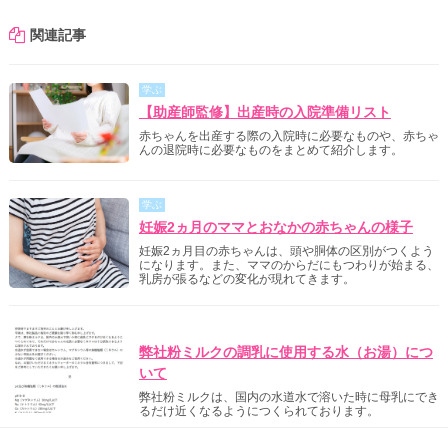
関連記事
学ぶ
【助産師監修】出産時の入院準備リスト
赤ちゃんを出産する際の入院時に必要なものや、赤ちゃ
んの退院時に必要なものをまとめて紹介します。
学ぶ
妊娠2ヵ月のママとおなかの赤ちゃんの様子
妊娠2ヵ月目の赤ちゃんは、頭や胴体の区別がつくよう
になります。また、ママのからだにもつわりが始まる、
乳房が張るなどの変化が現れてきます。
明治からのご案内
弊社粉ミルクの調乳に使用する水（お湯）につ
いて
弊社粉ミルクは、国内の水道水で溶いた時に母乳にでき
るだけ近くなるようにつくられております。