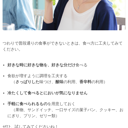
つわりで普段通りの食事ができないときは、食べ方に工夫してみて
ください。
好きな時に好きな物を、好きな分だけ
食べる
食欲が増すように調理を工夫する
（
さっぱりした
味つけ、
酸味
の利用、
香辛料
の利用）
冷たくして食べるとにおいが気になりません
手軽に食べられるもの
を用意しておく
（果物、サンドイッチ、一口サイズの菓子パン、クッキー、お
にぎり、プリン、ゼリー類）
ぜひ、試してみてくださいね！