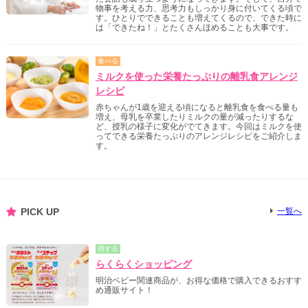
物事を考える力、思考力もしっかり身に付いてくる頃で
す。ひとりでできることも増えてくるので、できた時に
は「できたね！」とたくさんほめることも大事です。
食べる
ミルクを使った栄養たっぷりの離乳食アレンジ
レシピ
赤ちゃんが1歳を迎える頃になると離乳食を食べる量も
増え、母乳を卒業したりミルクの量が減ったりするな
ど、授乳の様子に変化がでてきます。今回はミルクを使
ってできる栄養たっぷりのアレンジレシピをご紹介しま
す。
PICK UP
一覧へ
得する
らくらくショッピング
明治ベビー関連商品が、お得な価格で購入できるおすす
め通販サイト！