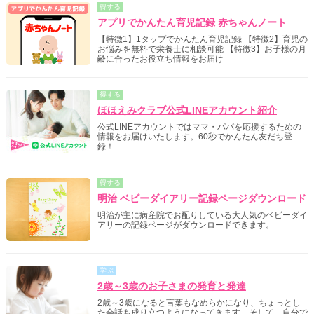
得する
アプリでかんたん育児記録 赤ちゃんノート
【特徴1】1タップでかんたん育児記録 【特徴2】育児の
お悩みを無料で栄養士に相談可能 【特徴3】お子様の月
齢に合ったお役立ち情報をお届け
得する
ほほえみクラブ公式LINEアカウント紹介
公式LINEアカウントではママ・パパを応援するための
情報をお届けいたします。60秒でかんたん友だち登
録！
得する
明治 ベビーダイアリー記録ページダウンロード
明治が主に病産院でお配りしている大人気のベビーダイ
アリーの記録ページがダウンロードできます。
学ぶ
2歳～3歳のお子さまの発育と発達
2歳～3歳になると言葉もなめらかになり、ちょっとし
た会話も成り立つようになってきます。そして、自分で