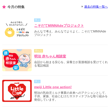
今月の特集
過去の特集一覧へ
学ぶ
こそだてMINNAdeプロジェクト
みんなで考え、みんなでよりよく。こそだてMINNAde
プロジェクト
尋ねる
明治 赤ちゃん相談室
会話から始まる安心を。栄養士が直接相談を受けてくれ
る電話相談
学ぶ
meiji Little one action!
明治の乳幼児ミルク事業の未来へのアクションとして、
子供、家族、社会にむけたサスティナブルな取り組みを
発信しています。