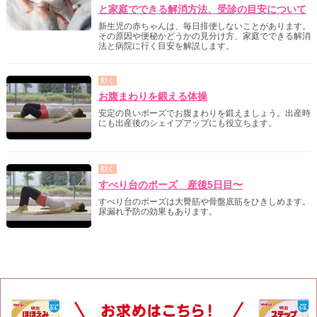
と家庭でできる解消方法、受診の目安について
新生児の赤ちゃんは、毎日排便しないことがあります。
その原因や便秘かどうかの見分け方、家庭でできる解消
法と病院に行く目安を解説します。
動く
お腹まわりを鍛える体操
安定の良いポーズでお腹まわりを鍛えましょう。出産時
にも出産後のシェイプアップにも役立ちます。
動く
すべり台のポーズ 産後5日目〜
すべり台のポーズは大臀筋や骨盤底筋をひきしめます。
尿漏れ予防の効果もあります。