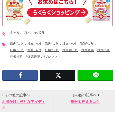
食べる
プレママの栄養
妊娠2ヵ月
妊娠3ヵ月
妊娠4ヵ月
妊娠5ヵ月
妊娠6ヵ月
妊娠7ヵ月
妊娠8ヵ月
妊娠9ヵ月
妊娠10ヵ月
妊娠初期
妊娠中期
妊娠後期
#体調管理
#プレママ
Facebook
X
その他の記事へ
その他の記事へ
お出かけに便利なアイディ
塩分を控えるコツ
ア