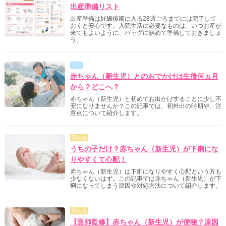
出産準備リスト
出産準備は妊娠後期に入る28週ごろまでには完了して
おくと安心です。入院生活に必要なものは、いつお産が
来てもよいように、バッグに詰めて準備しておきましょ
う。
学ぶ
赤ちゃん（新生児）とのおでかけは生後何ヵ月
から？どこへ？
赤ちゃん（新生児）と初めてお出かけすることに少し不
安になりませんか？この記事では、初外出の時期や、注
意点について紹介します。
尋ねる
うちの子だけ？赤ちゃん（新生児）が下痢にな
りやすくて心配！
赤ちゃん（新生児）は下痢になりやすく心配という方も
少なくないはず。この記事では赤ちゃん（新生児）が下
痢になってしまう原因や対処方法について紹介します。
尋ねる
【医師監修】赤ちゃん（新生児）が便秘？原因