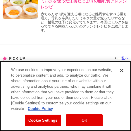
ミルクを使った栄養たっぷりの離乳食アレンジ
レシピ
赤ちゃんが1歳を迎える頃になると離乳食を食べる量も
増え、母乳を卒業したりミルクの量が減ったりするな
ど、授乳の様子に変化がでてきます。今回はミルクを使
ってできる栄養たっぷりのアレンジレシピをご紹介しま
す。
PICK UP
一覧へ
We use cookies to improve your experience on our website,
得する
to personalize content and ads, to analyze our traffic. We
らくらくショッピング
share information about your use of our website with our
advertising and analytics partners, who may combine it with
明治ベビー関連商品が、お得な価格で購入できるおすす
め通販サイト！
other information that you have provided to them or that they
have collected from your use of their services. Please click
[Cookie Settings] to customize your cookie settings on our
website.
Cookie Policy
尋ねる
電話相談:明治 赤ちゃん相談室
Cookie Settings
OK
会話から始まる安心を。 栄養士が直接相談を受けてく
れる電話相談。