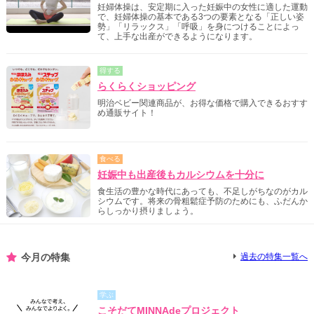
妊婦体操は、安定期に入った妊娠中の女性に適した運動
で、妊婦体操の基本である3つの要素となる「正しい姿
勢」「リラックス」「呼吸」を身につけることによっ
て、上手な出産ができるようになります。
得する
らくらくショッピング
明治ベビー関連商品が、お得な価格で購入できるおすす
め通販サイト！
食べる
妊娠中も出産後もカルシウムを十分に
食生活の豊かな時代にあっても、不足しがちなのがカル
シウムです。将来の骨粗鬆症予防のためにも、ふだんか
らしっかり摂りましょう。
今月の特集
過去の特集一覧へ
学ぶ
こそだてMINNAdeプロジェクト