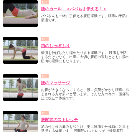
動く
腰のカール ＜パパも手伝える！＞
パパさんも一緒に手伝える腹筋運動です。腰痛の予防に
最適です。
動く
猫のしっぽふり
横側を伸ばしたり縮めたりする運動です。 腰痛を予防
するだけでなく、出産に大切な腹筋の運動とともに脇の
筋肉の運動にもなります。
動く
腰のマッサージ
お腹が大きくなってくると、腰に負荷がかかり腰痛に悩
まされる方が多いと思います。そんな方の為の、腰痛防
止に役立つ体操です。
動く
股関節のストレッチ
足の付け根の痛みを和らげ、更に陣痛や分娩時に効果を
発揮する体操です。 股関節のストレッチで骨盤底筋