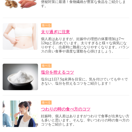
便秘対策に最適！食物繊維が豊富な食品をご紹介しま
す。
食べる
太り過ぎに注意
個人差はありますが、妊娠中の理想の体重増加は7〜
12kgと言われています。太りすぎると様々な病気にな
りやすく、出産時に難産になりやすくなります。バラン
スの良い食事や適度な運動を心掛けましょう。
食べる
塩分を控えるコツ
塩分は1日7.5g未満を目安に。気を付けていても中々で
きない、塩分を控えるコツをご紹介します！
食べる
つわりの時の食べ方のコツ
妊娠時、個人差はありますがつわりで食事が出来ない方
も多いと思います。そんな、辛いつわりの時の食べ方の
コツをご紹介します。