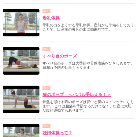
動く
母乳体操
母乳の出をよくする母乳体操。産前から準備をしておく
ことで、出産後の母乳の出に効果的です。
動く
すべり台のポーズ
すべり台のポーズは大臀筋や骨盤底筋をひきしめます。
尿漏れ予防の効果もあります。
動く
猫のポーズ ＜パパも手伝える！＞
骨盤を傾ける猫のポーズは背中と腰のストレッチになり
ます。 これは腰痛を予防するだけでなく、出産に大切
な腹筋運動でもあります。
動く
妊婦体操って？