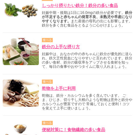
しっかり摂りたい鉄分！鉄分の多い食品
妊娠中期・後期は1日に16.0mgの鉄分が必要です。
鉄分
が不足すると赤ちゃんの発育不良、未熟児や早産になり
やすくなります。
また産後の母乳の出にも影響します。
鉄分を多く含む食品をとるように心がけましょう。
食べる
鉄分の上手な摂り方
妊娠中は、おなかの中の赤ちゃんに鉄分が優先的に送ら
れ、鉄欠乏性貧血になりやすいと言われています。鉄分
の多い食材、鉄分の吸収率をアップさせる食材を知っ
て、毎日の食事やおやつタイムに取り入れましょう。
食べる
乾物を上手に利用
乾物は、鉄分・カルシウムを多く含んでいます。 ご
ま、ひじき、切り干し大根のような乾物は意外と鉄分や
カルシウムが豊富ですので 常備しておくと便利！コツ
を覚えて上手に使いましょう。
食べる
便秘対策に！食物繊維の多い食品