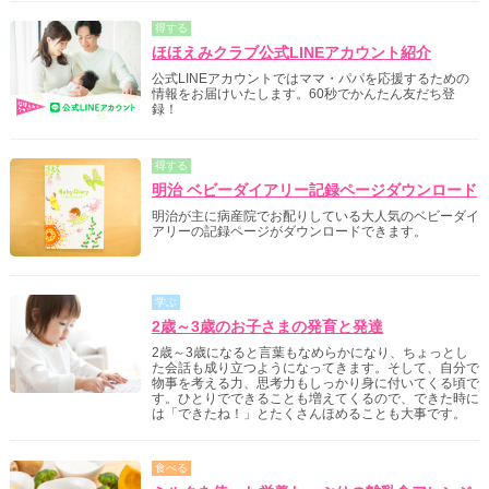
得する
ほほえみクラブ公式LINEアカウント紹介
公式LINEアカウントではママ・パパを応援するための
情報をお届けいたします。60秒でかんたん友だち登
録！
得する
明治 ベビーダイアリー記録ページダウンロード
明治が主に病産院でお配りしている大人気のベビーダイ
アリーの記録ページがダウンロードできます。
学ぶ
2歳～3歳のお子さまの発育と発達
2歳～3歳になると言葉もなめらかになり、ちょっとし
た会話も成り立つようになってきます。そして、自分で
物事を考える力、思考力もしっかり身に付いてくる頃で
す。ひとりでできることも増えてくるので、できた時に
は「できたね！」とたくさんほめることも大事です。
食べる