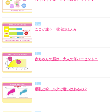
学ぶ
ここが違う！明治ほほえみ
学ぶ
赤ちゃんの脳は、大人の何パーセント？
学ぶ
母乳と粉ミルクで違いはあるの？