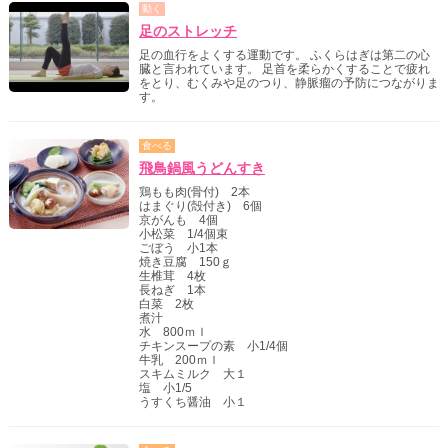
動く
足のストレッチ
足の血行をよくする運動です。 ふくらはぎは第二の心
臓と言われています。 足首を柔らかくすることで疲れ
をとり、むくみや足のつり、静脈瘤の予防につながりま
す。
食べる
飛鳥鍋風うどんすき
鶏もも肉(骨付) 2本
はまぐり(殻付き) 6個
京がんも 4個
小松菜 1/4個束
ごぼう 小1本
焼き豆腐 150ｇ
生椎茸 4枚
長ねぎ 1本
白菜 2枚
煮汁
水 800ｍｌ
チキンスープの素 小1/4個
牛乳 200ｍｌ
スキムミルク 大１
塩 小1/5
うすくち醤油 小１