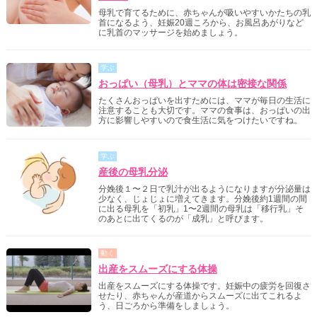
母乳で育てるために、赤ちゃんが吸いやすいかたちの乳
首になるよう、妊娠20週ころから、お風呂あがりなど
に乳首のマッサージを始めましょう。
学ぶ
おっぱい（母乳）とママの体は密接な関係
たくさんおっぱいを出すためには、ママが毎日の生活に
注意することも大切です。ママの食事は、おっぱいの出
方に影響しやすいので食生活に気をつけたいですね。
学ぶ
産後の母乳分泌
分娩後１〜２日で乳汁が出るようになりますが分泌量は
少なく、じょじょに増えてきます。分娩後約1週間の間
に出る母乳を「初乳」1〜2週間の母乳は「移行乳」そ
のあとに出てくるのが「成乳」と呼びます。
動く
出産をスムーズにする体操
出産をスムーズにする体操です。妊娠中の疲労を回復さ
せたり、赤ちゃんが産道からスムーズに出てこれるよ
う、日ごろから準備をしましょう。