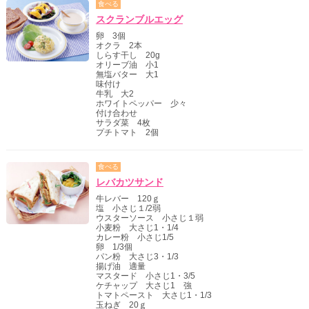
食べる
スクランブルエッグ
卵 3個
オクラ 2本
しらす干し 20g
オリーブ油 小1
無塩バター 大1
味付け
牛乳 大2
ホワイトペッパー 少々
付け合わせ
サラダ菜 4枚
プチトマト 2個
食べる
レバカツサンド
牛レバー 120ｇ
塩 小さじ１/2弱
ウスターソース 小さじ１弱
小麦粉 大さじ1・1/4
カレー粉 小さじ1/5
卵 1/3個
パン粉 大さじ3・1/3
揚げ油 適量
マスタード 小さじ1・3/5
ケチャップ 大さじ1 強
トマトペースト 大さじ1・1/3
玉ねぎ 20ｇ