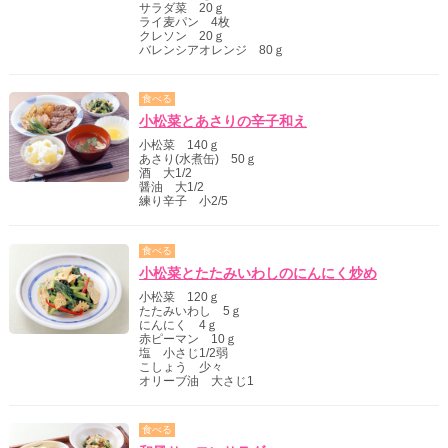
サラダ菜 20ｇ
ライ麦パン 4枚
クレソン 20ｇ
バレンシアオレンジ 80ｇ
食べる
小松菜とあさりの辛子和え
小松菜 140ｇ
あさり(水煮缶) 50ｇ
酒 大1/2
醤油 大1/2
練り辛子 小2/5
食べる
小松菜とたたみいわしのにんにく炒め
小松菜 120ｇ
たたみいわし 5ｇ
にんにく 4ｇ
赤ピーマン 10ｇ
塩 小さじ1/2弱
こしょう 少々
オリーブ油 大さじ1
食べる