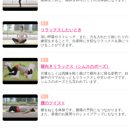
腰痛を予防し、痛みを和らげてくれる体操になります。
動く
リラックスしたいとき
深い呼吸やストレッチ、また、力を入れたり抜いたりの
練習をすることで、出産時に大切なリラックスを身につ
けることができます。
動く
横向きリラックス（シムスのポーズ）
片膝もしくは両膝を軽く曲げて横向きに寝る姿勢で、妊
娠中のママがもっともリラックスしやすいポーズです。
シムスのポーズとも言われています。
動く
腰のツイスト
腰をねじる体操です。腰痛の予防にもつながります。
また、産後のお腹周りのシェイプアップにもなります。