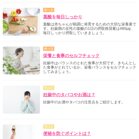
食べる
葉酸を毎日しっかり
葉酸は赤ちゃんが順調に発育するための大切な栄養素で
す。妊娠期の女性の葉酸の1日の摂取推奨量は480μg、
毎日しっかり摂取していきましょう。
食べる
栄養と食事のセルフチェック
妊娠中はバランスのとれた食事が大切です。きちんとし
た食事がとれているか、栄養バランスをセルフチェック
してみましょう。
尋ねる
妊娠中のタバコやお酒は？
妊娠中のお酒やタバコの注意点をご紹介します。
尋ねる
便秘を防ぐポイントは？