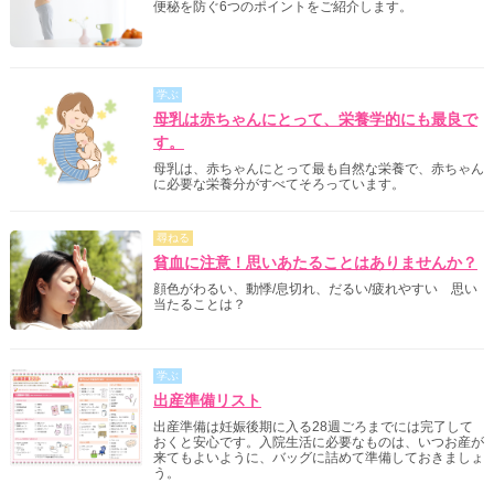
便秘を防ぐ6つのポイントをご紹介します。
学ぶ
母乳は赤ちゃんにとって、栄養学的にも最良で
す。
母乳は、赤ちゃんにとって最も自然な栄養で、赤ちゃん
に必要な栄養分がすべてそろっています。
尋ねる
貧血に注意！思いあたることはありませんか？
顔色がわるい、動悸/息切れ、だるい/疲れやすい 思い
当たることは？
学ぶ
出産準備リスト
出産準備は妊娠後期に入る28週ごろまでには完了して
おくと安心です。入院生活に必要なものは、いつお産が
来てもよいように、バッグに詰めて準備しておきましょ
う。