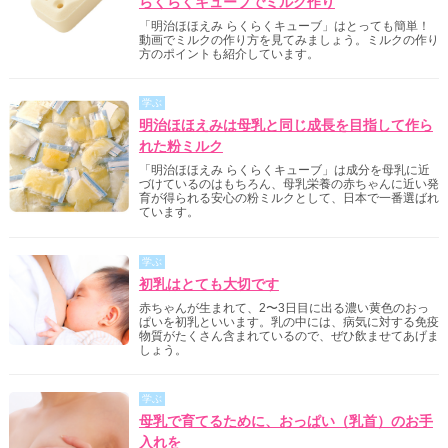
らくらくキューブでミルク作り
「明治ほほえみ らくらくキューブ」はとっても簡単！
動画でミルクの作り方を見てみましょう。ミルクの作り
方のポイントも紹介しています。
学ぶ
明治ほほえみは母乳と同じ成長を目指して作ら
れた粉ミルク
「明治ほほえみ らくらくキューブ」は成分を母乳に近
づけているのはもちろん、母乳栄養の赤ちゃんに近い発
育が得られる安心の粉ミルクとして、日本で一番選ばれ
ています。
学ぶ
初乳はとても大切です
赤ちゃんが生まれて、2〜3日目に出る濃い黄色のおっ
ぱいを初乳といいます。乳の中には、病気に対する免疫
物質がたくさん含まれているので、ぜひ飲ませてあげま
しょう。
学ぶ
母乳で育てるために、おっぱい（乳首）のお手
入れを