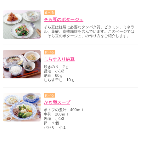
食べる
そら豆のポタージュ
そら豆は妊婦に必要なタンパク質、ビタミン、ミネラ
ル、葉酸、食物繊維を含んでいます。このページでは
「そら豆のポタージュ」の作り方をご紹介します。
食べる
しらす入り納豆
焼きのり 2ｇ
醤油 小1/2
納豆 60ｇ
しらす干し 10ｇ
食べる
かき卵スープ
ポトフの煮汁 400ｍｌ
牛乳 200ｍｌ
岩塩 小1/3
卵 １個
パセリ 小１