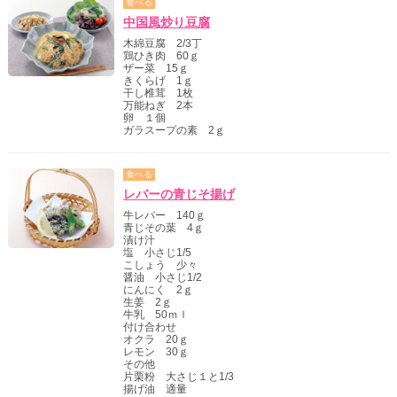
食べる
中国風炒り豆腐
木綿豆腐 2/3丁
鶏ひき肉 60ｇ
ザー菜 15ｇ
きくらげ 1ｇ
干し椎茸 1枚
万能ねぎ 2本
卵 １個
ガラスープの素 2ｇ
食べる
レバーの青じそ揚げ
牛レバー 140ｇ
青じその葉 4ｇ
漬け汁
塩 小さじ1/5
こしょう 少々
醤油 小さじ1/2
にんにく 2ｇ
生姜 2ｇ
牛乳 50ｍｌ
付け合わせ
オクラ 20ｇ
レモン 30ｇ
その他
片栗粉 大さじ１と1/3
揚げ油 適量