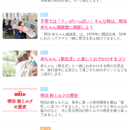
る家庭の防災対策について紹介します。
学ぶ
子育ては「？」がいっぱい！ そんな時は、明治
赤ちゃん相談室に相談しよう
「明治 赤ちゃん相談室」は、1976年に開設以来、50年
にわたってママと一緒に育児を支え続けてきました。
学ぶ
赤ちゃん（新生児）と楽しくおでかけするコツ
赤ちゃん（新生児）と一緒にお出かけする時の注意点
や、旅行途中にも安心して過ごすためのポイントなどを
ご紹介します。
学ぶ
明治 粉ミルクの歴史
明治の粉ミルクは、長年に渡って研究開発を重ね「母
乳」に近づいてきました。たくさんのママと赤ちゃんの
協力のもと、今に至る明治の粉ミルクの歴史を振り返っ
てみましょう。
食べる