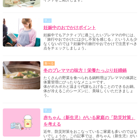
イントをご紹介します。
学ぶ
妊娠中のおでかけポイント
妊娠中でもアクティブに過ごしたいプレママの中には、
「旅行やおでかけには少し不安を感じる」という人も少
なくないのでは？妊娠中の旅行やおでかけで注意すべき
点をチェックしましょう。
食べる
冬のプレママの味方！栄養たっぷり妊婦鍋
たくさんの野菜を食べられる鍋料理はプレママの体調と
体重管理にぴったりなメニューです。
体がポカポカと温まり代謝も上げることのできるお鍋。
体が冷えるこのシーズンに、美味しくいただきましょ
う。
学ぶ
赤ちゃん（新生児）がいる家庭の「防災対策」
を考える
近年、防災対策をおこなっているご家庭も多いのではな
いでしょうか。この記事では、赤ちゃん（新生児）がい