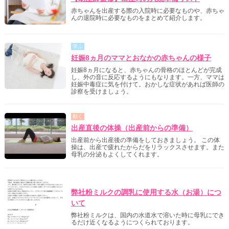
赤ちゃんを出産する際の入院時に必要なものや、赤ちゃ
んの退院時に必要なものをまとめて紹介します。
学ぶ
妊娠8ヵ月のママとおなかの赤ちゃんの様子
妊娠8ヵ月になると、赤ちゃんの骨格のほとんどが完成
し、外の音に反応するようにもなります。一方、ママは
妊娠中毒症に気を付けて。おかしな症状があれば医師の
診察を受けましょう。
動く
出産直後の体操（出産前からの準備）
出産前から出産後の準備をしておきましょう。 この体
操は、出産で疲れたからだをリラックスさせます。また
母乳の分泌もよくしてくれます。
明治からのご案内
弊社粉ミルクの調乳に使用する水（お湯）につ
いて
弊社粉ミルクは、国内の水道水で溶いた時に母乳にでき
るだけ近くなるようにつくられております。