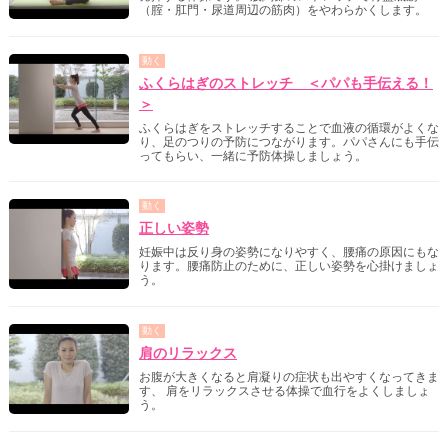
（腟・肛門・尿道周辺の筋肉）をやわらかくします。
動く
ふくらはぎのストレッチ ＜パパも手伝える！
＞
ふくらはぎをストレッチすることで血液の循環がよくな
り、足のつりの予防につながります。パパさんにも手伝
ってもらい、一緒に予防体操しましょう。
動く
正しい姿勢
妊娠中は反り身の姿勢になりやすく、腰痛の原因にもな
ります。腰痛防止のために、正しい姿勢を心掛けましょ
う。
動く
肩のリラックス
お腹が大きくなると肩凝りの症状も出やすくなってきま
す、 肩をリラックスさせる体操で血行をよくしましょ
う。