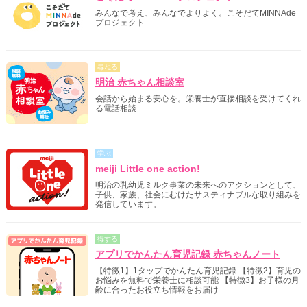
みんなで考え、みんなでよりよく。こそだてMINNAde
プロジェクト
尋ねる
明治 赤ちゃん相談室
会話から始まる安心を。栄養士が直接相談を受けてくれ
る電話相談
学ぶ
meiji Little one action!
明治の乳幼児ミルク事業の未来へのアクションとして、
子供、家族、社会にむけたサスティナブルな取り組みを
発信しています。
得する
アプリでかんたん育児記録 赤ちゃんノート
【特徴1】1タップでかんたん育児記録 【特徴2】育児の
お悩みを無料で栄養士に相談可能 【特徴3】お子様の月
齢に合ったお役立ち情報をお届け