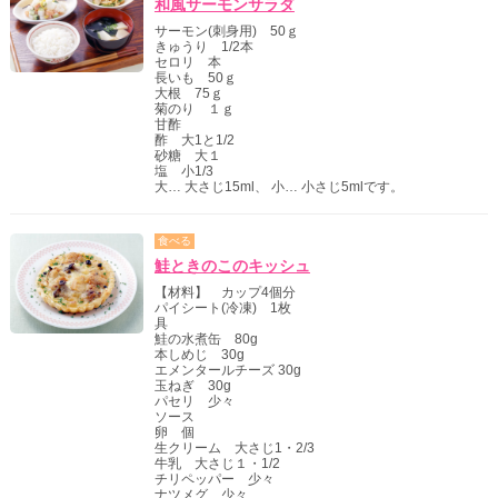
和風サーモンサラダ
サーモン(刺身用) 50ｇ
きゅうり 1/2本
セロリ 本
長いも 50ｇ
大根 75ｇ
菊のり １ｇ
甘酢
酢 大1と1/2
砂糖 大１
塩 小1/3
大… 大さじ15ml、 小… 小さじ5mlです。
食べる
鮭ときのこのキッシュ
【材料】 カップ4個分
パイシート(冷凍) 1枚
具
鮭の水煮缶 80g
本しめじ 30g
エメンタールチーズ 30g
玉ねぎ 30g
パセリ 少々
ソース
卵 個
生クリーム 大さじ1・2/3
牛乳 大さじ１・1/2
チリペッパー 少々
ナツメグ 少々