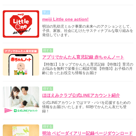
学ぶ
meiji Little one action!
明治の乳幼児ミルク事業の未来へのアクションとして、
子供、家族、社会にむけたサスティナブルな取り組みを
発信しています。
得する
アプリでかんたん育児記録 赤ちゃんノート
【特徴1】1タップでかんたん育児記録 【特徴2】育児の
お悩みを無料で栄養士に相談可能 【特徴3】お子様の月
齢に合ったお役立ち情報をお届け
得する
ほほえみクラブ公式LINEアカウント紹介
公式LINEアカウントではママ・パパを応援するための
情報をお届けいたします。60秒でかんたん友だち登
録！
得する
明治 ベビーダイアリー記録ページダウンロード