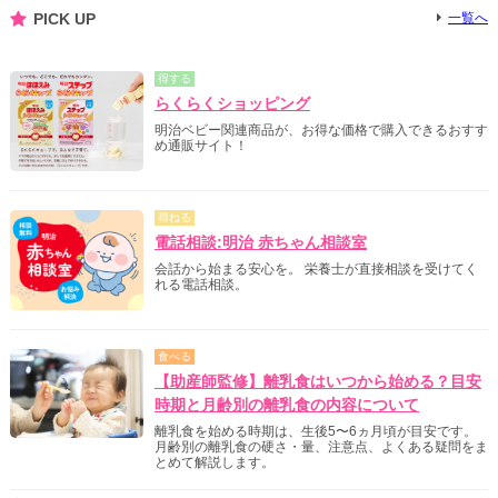
PICK UP
一覧へ
得する
らくらくショッピング
明治ベビー関連商品が、お得な価格で購入できるおすす
め通販サイト！
尋ねる
電話相談:明治 赤ちゃん相談室
会話から始まる安心を。 栄養士が直接相談を受けてく
れる電話相談。
食べる
【助産師監修】離乳食はいつから始める？目安
時期と月齢別の離乳食の内容について
離乳食を始める時期は、生後5〜6ヵ月頃が目安です。
月齢別の離乳食の硬さ・量、注意点、よくある疑問をま
とめて解説します。