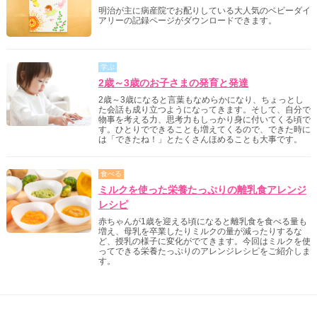
明治が主に病産院でお配りしている大人気のベビーダイ
アリーの記録ページがダウンロードできます。
学ぶ
2歳～3歳のお子さまの発育と発達
2歳～3歳になると言葉もなめらかになり、ちょっとし
た会話も成り立つようになってきます。そして、自分で
物事を考える力、思考力もしっかり身に付いてくる頃で
す。ひとりでできることも増えてくるので、できた時に
は「できたね！」とたくさんほめることも大事です。
食べる
ミルクを使った栄養たっぷりの離乳食アレンジ
レシピ
赤ちゃんが1歳を迎える頃になると離乳食を食べる量も
増え、母乳を卒業したりミルクの量が減ったりするな
ど、授乳の様子に変化がでてきます。今回はミルクを使
ってできる栄養たっぷりのアレンジレシピをご紹介しま
す。