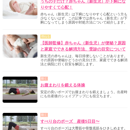
うちの子だけ？赤ちゃん（新生児）が下痢にな
りやすくて心配！
赤ちゃん（新生児）は下痢になりやすく心配という方も
少なくないはず。この記事では赤ちゃん（新生児）が下
痢になってしまう原因や対処方法について紹介します。
尋ねる
【医師監修】赤ちゃん（新生児）が便秘？原因
と家庭でできる解消方法、受診の目安について
新生児の赤ちゃんは、毎日排便しないことがあります。
その原因や便秘かどうかの見分け方、家庭でできる解消
法と病院に行く目安を解説します。
動く
お腹まわりを鍛える体操
安定の良いポーズでお腹まわりを鍛えましょう。出産時
にも出産後のシェイプアップにも役立ちます。
動く
すべり台のポーズ 産後5日目〜
すべり台のポーズは大臀筋や骨盤底筋をひきしめます。