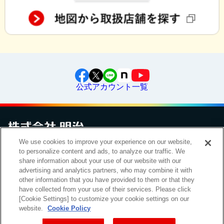
公式アカウント一覧
We use cookies to improve your experience on our website,
to personalize content and ads, to analyze our traffic. We
お問い合わせ
サイトマップ
個人情報保護について
電子公告
アクセシビリティへの対応方針
ご利用規約
明治グループのDX
share information about your use of our website with our
Cookie Settings
advertising and analytics partners, who may combine it with
other information that you have provided to them or that they
have collected from your use of their services. Please click
[Cookie Settings] to customize your cookie settings on our
（
｜
）
明治ホールディングス株式会社
EN
簡体
website.
Cookie Policy
Meiji Seika ファルマ株式会社