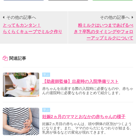
その他の記事へ
その他の記事へ
とってもカンタン！
粉ミルクはいつまであげるべ
らくらくキューブでミルク作り
き？卒乳のタイミングやフォロ
ーアップミルクについて
関連記事
学ぶ
【助産師監修】出産時の入院準備リスト
赤ちゃんを出産する際の入院時に必要なものや、赤ちゃ
んの退院時に必要なものをまとめて紹介します。
学ぶ
妊娠2ヵ月のママとおなかの赤ちゃんの様子
妊娠2ヵ月目の赤ちゃんは、頭や胴体の区別がつくよう
になります。また、ママのからだにもつわりが始まる、
乳房が張るなどの変化が現れてきます。