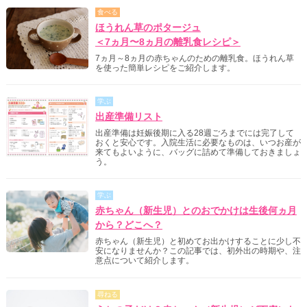
食べる
ほうれん草のポタージュ
＜7ヵ月〜8ヵ月の離乳食レシピ＞
7ヵ月～8ヵ月の赤ちゃんのための離乳食。ほうれん草
を使った簡単レシピをご紹介します。
学ぶ
出産準備リスト
出産準備は妊娠後期に入る28週ごろまでには完了して
おくと安心です。入院生活に必要なものは、いつお産が
来てもよいように、バッグに詰めて準備しておきましょ
う。
学ぶ
赤ちゃん（新生児）とのおでかけは生後何ヵ月
から？どこへ？
赤ちゃん（新生児）と初めてお出かけすることに少し不
安になりませんか？この記事では、初外出の時期や、注
意点について紹介します。
尋ねる