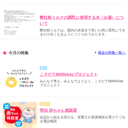
明治からのご案内
弊社粉ミルクの調乳に使用する水（お湯）につ
いて
弊社粉ミルクは、国内の水道水で溶いた時に母乳にでき
るだけ近くなるようにつくられております。
今月の特集
過去の特集一覧へ
学ぶ
こそだてMINNAdeプロジェクト
みんなで考え、みんなでよりよく。こそだてMINNAde
プロジェクト
尋ねる
明治 赤ちゃん相談室
会話から始まる安心を。栄養士が直接相談を受けてくれ
る電話相談