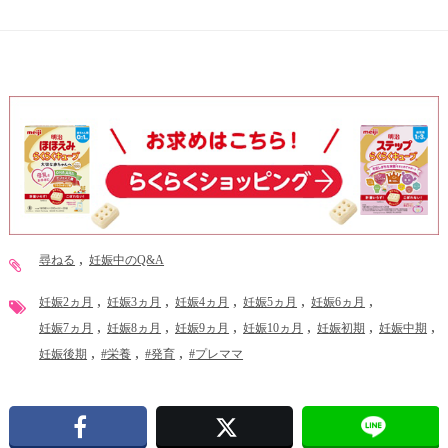
尋ねる
妊娠中のQ&A
妊娠2ヵ月
妊娠3ヵ月
妊娠4ヵ月
妊娠5ヵ月
妊娠6ヵ月
妊娠7ヵ月
妊娠8ヵ月
妊娠9ヵ月
妊娠10ヵ月
妊娠初期
妊娠中期
妊娠後期
#栄養
#発育
#プレママ
Facebook
X