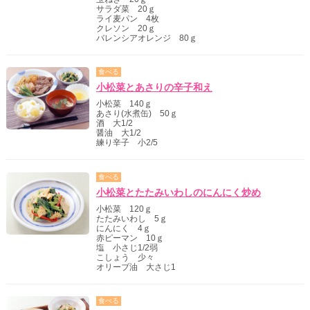
サラダ菜 20ｇ
ライ麦パン 4枚
クレソン 20ｇ
バレンシアオレンジ 80ｇ
食べる
小松菜とあさりの辛子和え
小松菜 140ｇ
あさり(水煮缶) 50ｇ
酒 大1/2
醤油 大1/2
練り辛子 小2/5
食べる
小松菜とたたみいわしのにんにく炒め
小松菜 120ｇ
たたみいわし 5ｇ
にんにく 4ｇ
赤ピーマン 10ｇ
塩 小さじ1/2弱
こしょう 少々
オリーブ油 大さじ1
食べる