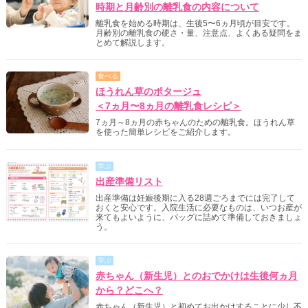
時期と月齢別の離乳食の内容について
離乳食を始める時期は、生後5〜6ヵ月頃が目安です。
月齢別の離乳食の硬さ・量、注意点、よくある疑問をま
とめて解説します。
食べる
ほうれん草のポタージュ
＜7ヵ月〜8ヵ月の離乳食レシピ＞
7ヵ月～8ヵ月の赤ちゃんのための離乳食。ほうれん草
を使った簡単レシピをご紹介します。
学ぶ
出産準備リスト
出産準備は妊娠後期に入る28週ごろまでには完了して
おくと安心です。入院生活に必要なものは、いつお産が
来てもよいように、バッグに詰めて準備しておきましょ
う。
学ぶ
赤ちゃん（新生児）とのおでかけは生後何ヵ月
から？どこへ？
赤ちゃん（新生児）と初めてお出かけすることに少し不