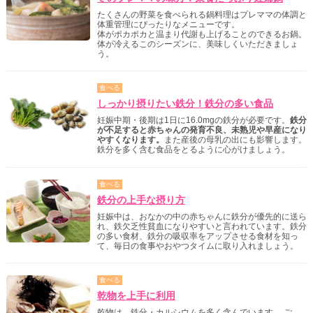
たくさんの野菜を食べられる鍋料理はプレママの体調と
体重管理にぴったりなメニューです。
体がポカポカと温まり代謝も上げることのできるお鍋。
体が冷えるこのシーズンに、美味しくいただきましょ
う。
食べる
しっかり摂りたい鉄分！鉄分の多い食品
妊娠中期・後期は1日に16.0mgの鉄分が必要です。
鉄分
が不足すると赤ちゃんの発育不良、未熟児や早産になり
やすくなります。
また産後の母乳の出にも影響します。
鉄分を多く含む食品をとるように心がけましょう。
食べる
鉄分の上手な摂り方
妊娠中は、おなかの中の赤ちゃんに鉄分が優先的に送ら
れ、鉄欠乏性貧血になりやすいと言われています。鉄分
の多い食材、鉄分の吸収率をアップさせる食材を知っ
て、毎日の食事やおやつタイムに取り入れましょう。
食べる
乾物を上手に利用
乾物は、鉄分・カルシウムを多く含んでいます。 ご