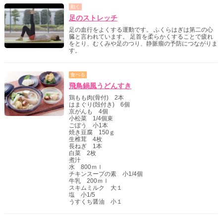
動く
足のストレッチ
足の血行をよくする運動です。 ふくらはぎは第二の心
臓と言われています。 足首を柔らかくすることで疲れ
をとり、むくみや足のつり、静脈瘤の予防につながりま
す。
食べる
飛鳥鍋風うどんすき
鶏もも肉(骨付) 2本
はまぐり(殻付き) 6個
京がんも 4個
小松菜 1/4個束
ごぼう 小1本
焼き豆腐 150ｇ
生椎茸 4枚
長ねぎ 1本
白菜 2枚
煮汁
水 800ｍｌ
チキンスープの素 小1/4個
牛乳 200ｍｌ
スキムミルク 大１
塩 小1/5
うすくち醤油 小１