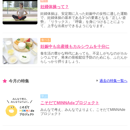
動く
妊婦体操って？
妊婦体操は、安定期に入った妊娠中の女性に適した運動
で、妊婦体操の基本である3つの要素となる「正しい姿
勢」「リラックス」「呼吸」を身につけることによっ
て、上手な出産ができるようになります。
食べる
妊娠中も出産後もカルシウムを十分に
食生活の豊かな時代にあっても、不足しがちなのがカル
シウムです。将来の骨粗鬆症予防のためにも、ふだんか
らしっかり摂りましょう。
今月の特集
過去の特集一覧へ
学ぶ
こそだてMINNAdeプロジェクト
みんなで考え、みんなでよりよく。こそだてMINNAde
プロジェクト