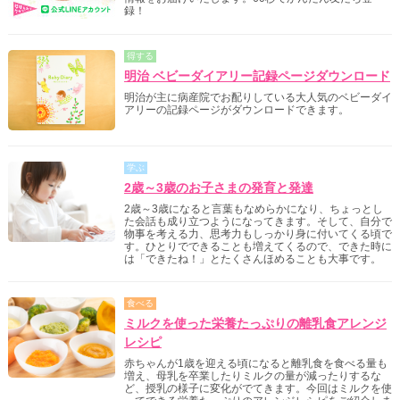
録！
得する
明治 ベビーダイアリー記録ページダウンロード
明治が主に病産院でお配りしている大人気のベビーダイ
アリーの記録ページがダウンロードできます。
学ぶ
2歳～3歳のお子さまの発育と発達
2歳～3歳になると言葉もなめらかになり、ちょっとし
た会話も成り立つようになってきます。そして、自分で
物事を考える力、思考力もしっかり身に付いてくる頃で
す。ひとりでできることも増えてくるので、できた時に
は「できたね！」とたくさんほめることも大事です。
食べる
ミルクを使った栄養たっぷりの離乳食アレンジ
レシピ
赤ちゃんが1歳を迎える頃になると離乳食を食べる量も
増え、母乳を卒業したりミルクの量が減ったりするな
ど、授乳の様子に変化がでてきます。今回はミルクを使