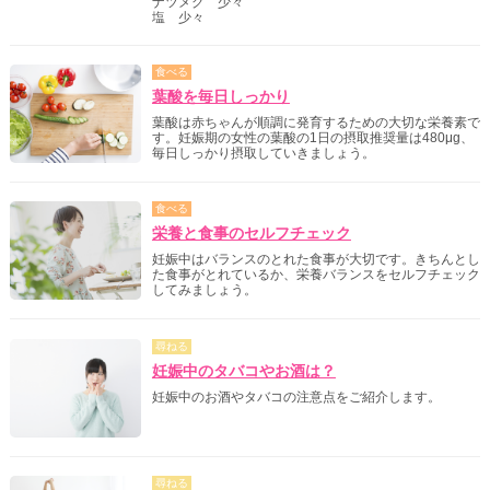
ナツメグ 少々
塩 少々
食べる
葉酸を毎日しっかり
葉酸は赤ちゃんが順調に発育するための大切な栄養素で
す。妊娠期の女性の葉酸の1日の摂取推奨量は480μg、
毎日しっかり摂取していきましょう。
食べる
栄養と食事のセルフチェック
妊娠中はバランスのとれた食事が大切です。きちんとし
た食事がとれているか、栄養バランスをセルフチェック
してみましょう。
尋ねる
妊娠中のタバコやお酒は？
妊娠中のお酒やタバコの注意点をご紹介します。
尋ねる