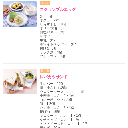
食べる
スクランブルエッグ
卵 3個
オクラ 2本
しらす干し 20g
オリーブ油 小1
無塩バター 大1
味付け
牛乳 大2
ホワイトペッパー 少々
付け合わせ
サラダ菜 4枚
プチトマト 2個
食べる
レバカツサンド
牛レバー 120ｇ
塩 小さじ１/2弱
ウスターソース 小さじ１弱
小麦粉 大さじ1・1/4
カレー粉 小さじ1/5
卵 1/3個
パン粉 大さじ3・1/3
揚げ油 適量
マスタード 小さじ1・3/5
ケチャップ 大さじ1 強
トマトペースト 大さじ1・1/3
玉ねぎ 20ｇ