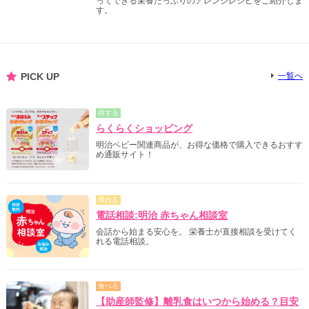
ってできる栄養たっぷりのアレンジレシピをご紹介しま
す。
PICK UP
一覧へ
得する
らくらくショッピング
明治ベビー関連商品が、お得な価格で購入できるおすす
め通販サイト！
尋ねる
電話相談:明治 赤ちゃん相談室
会話から始まる安心を。 栄養士が直接相談を受けてく
れる電話相談。
食べる
【助産師監修】離乳食はいつから始める？目安