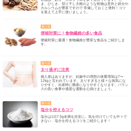
ま、ひじき、切り干し大根のような乾物は意外と鉄分や
カルシウムが豊富ですので 常備しておくと便利！コツ
を覚えて上手に使いましょう。
食べる
便秘対策に！食物繊維の多い食品
便秘対策に最適！食物繊維が豊富な食品をご紹介しま
す。
食べる
太り過ぎに注意
個人差はありますが、妊娠中の理想の体重増加は7〜
12kgと言われています。太りすぎると様々な病気にな
りやすく、出産時に難産になりやすくなります。バラン
スの良い食事や適度な運動を心掛けましょう。
食べる
塩分を控えるコツ
塩分は1日7.5g未満を目安に。気を付けていても中々で
きない、塩分を控えるコツをご紹介します！