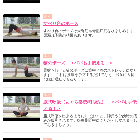
動く
すべり台のポーズ
すべり台のポーズは大臀筋や骨盤底筋をひきしめます。
尿漏れ予防の効果もあります。
動く
猫のポーズ ＜パパも手伝える！＞
骨盤を傾ける猫のポーズは背中と腰のストレッチになり
ます。 これは腰痛を予防するだけでなく、出産に大切
な腹筋運動でもあります。
動く
腹式呼吸（あぐら姿勢/呼吸法） ＜パパも手伝
える！＞
腹式呼吸を出来るようにしておくと、陣痛や分娩時の痛
みが緩和されます。妊娠期間中にくりかえしマスターし
ておきましょう。