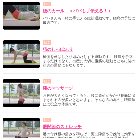
動く
腰のカール ＜パパも手伝える！＞
パパさんも一緒に手伝える腹筋運動です。腰痛の予防に
最適です。
動く
猫のしっぽふり
横側を伸ばしたり縮めたりする運動です。 腰痛を予防
するだけでなく、出産に大切な腹筋の運動とともに脇の
筋肉の運動にもなります。
動く
腰のマッサージ
お腹が大きくなってくると、腰に負荷がかかり腰痛に悩
まされる方が多いと思います。そんな方の為の、腰痛防
止に役立つ体操です。
動く
股関節のストレッチ
足の付け根の痛みを和らげ、更に陣痛や分娩時に効果を