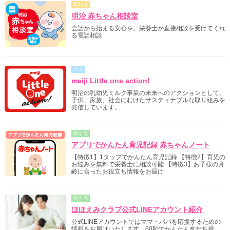
尋ねる
明治 赤ちゃん相談室
会話から始まる安心を。栄養士が直接相談を受けてくれ
る電話相談
学ぶ
meiji Little one action!
明治の乳幼児ミルク事業の未来へのアクションとして、
子供、家族、社会にむけたサスティナブルな取り組みを
発信しています。
得する
アプリでかんたん育児記録 赤ちゃんノート
【特徴1】1タップでかんたん育児記録 【特徴2】育児の
お悩みを無料で栄養士に相談可能 【特徴3】お子様の月
齢に合ったお役立ち情報をお届け
得する
ほほえみクラブ公式LINEアカウント紹介
公式LINEアカウントではママ・パパを応援するための
情報をお届けいたします。60秒でかんたん友だち登