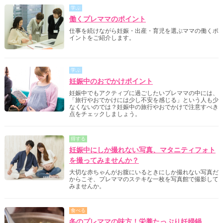
学ぶ
働くプレママのポイント
仕事を続けながら妊娠・出産・育児を選ぶママの働くポ
イントをご紹介します。
学ぶ
妊娠中のおでかけポイント
妊娠中でもアクティブに過ごしたいプレママの中には、
「旅行やおでかけには少し不安を感じる」という人も少
なくないのでは？妊娠中の旅行やおでかけで注意すべき
点をチェックしましょう。
得する
妊娠中にしか撮れない写真、マタニティフォト
を撮ってみませんか？
大切な赤ちゃんがお腹にいるときにしか撮れない写真だ
からこそ、プレママのステキな一枚を写真館で撮影して
みませんか。
食べる
冬のプレママの味方！栄養たっぷり妊婦鍋