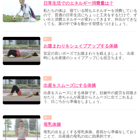
日常生活でのエネルギー消費量は？
私たちの体は、寝ている間もエネルギーを消費している
ので、普通の日常生活にちょっと工夫をするだけで、ず
い分と消費エネルギーが変わってきます。外出ができな
くても、家の中で体を動かす習慣をつけましょう。
動く
お腹まわりをシェイプアップする体操
安定の良いポーズでお腹まわりを鍛えましょう。 出産
時にも出産後のシェイプアップにも役立ちます。
動く
出産をスムーズにする体操
出産をスムーズにする体操です。妊娠中の疲労を回復さ
せたり、赤ちゃんが産道からスムーズに出てこれるよ
う、日ごろから準備をしましょう。
動く
母乳体操
母乳の出をよくする母乳体操。産前から準備をしておく
ことで、出産後の母乳の出に効果的です。