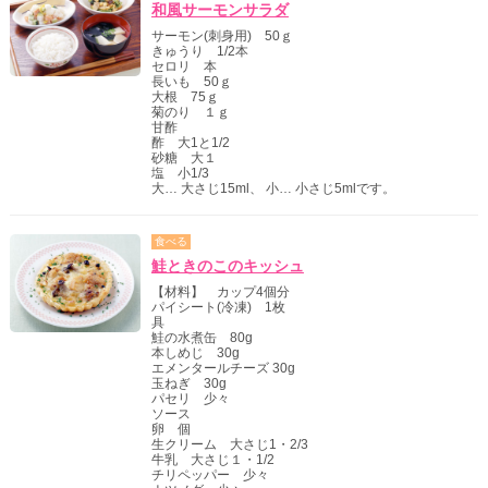
和風サーモンサラダ
サーモン(刺身用) 50ｇ
きゅうり 1/2本
セロリ 本
長いも 50ｇ
大根 75ｇ
菊のり １ｇ
甘酢
酢 大1と1/2
砂糖 大１
塩 小1/3
大… 大さじ15ml、 小… 小さじ5mlです。
食べる
鮭ときのこのキッシュ
【材料】 カップ4個分
パイシート(冷凍) 1枚
具
鮭の水煮缶 80g
本しめじ 30g
エメンタールチーズ 30g
玉ねぎ 30g
パセリ 少々
ソース
卵 個
生クリーム 大さじ1・2/3
牛乳 大さじ１・1/2
チリペッパー 少々