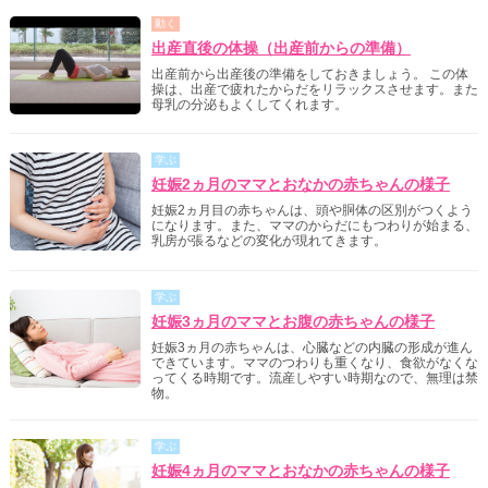
動く
出産直後の体操（出産前からの準備）
出産前から出産後の準備をしておきましょう。 この体
操は、出産で疲れたからだをリラックスさせます。また
母乳の分泌もよくしてくれます。
学ぶ
妊娠2ヵ月のママとおなかの赤ちゃんの様子
妊娠2ヵ月目の赤ちゃんは、頭や胴体の区別がつくよう
になります。また、ママのからだにもつわりが始まる、
乳房が張るなどの変化が現れてきます。
学ぶ
妊娠3ヵ月のママとお腹の赤ちゃんの様子
妊娠3ヵ月の赤ちゃんは、心臓などの内臓の形成が進ん
できています。ママのつわりも重くなり、食欲がなくな
ってくる時期です。流産しやすい時期なので、無理は禁
物。
学ぶ
妊娠4ヵ月のママとおなかの赤ちゃんの様子