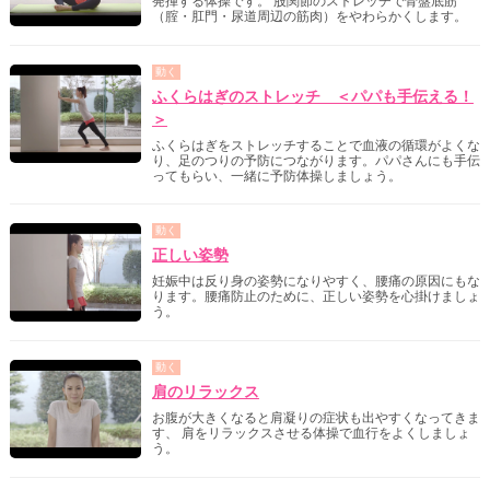
発揮する体操です。 股関節のストレッチで骨盤底筋
（腟・肛門・尿道周辺の筋肉）をやわらかくします。
動く
ふくらはぎのストレッチ ＜パパも手伝える！
＞
ふくらはぎをストレッチすることで血液の循環がよくな
り、足のつりの予防につながります。パパさんにも手伝
ってもらい、一緒に予防体操しましょう。
動く
正しい姿勢
妊娠中は反り身の姿勢になりやすく、腰痛の原因にもな
ります。腰痛防止のために、正しい姿勢を心掛けましょ
う。
動く
肩のリラックス
お腹が大きくなると肩凝りの症状も出やすくなってきま
す、 肩をリラックスさせる体操で血行をよくしましょ
う。