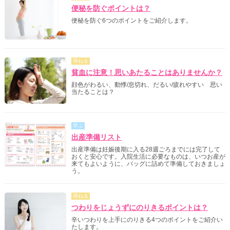
便秘を防ぐポイントは？
便秘を防ぐ6つのポイントをご紹介します。
尋ねる
貧血に注意！思いあたることはありませんか？
顔色がわるい、動悸/息切れ、だるい/疲れやすい 思い
当たることは？
学ぶ
出産準備リスト
出産準備は妊娠後期に入る28週ごろまでには完了して
おくと安心です。入院生活に必要なものは、いつお産が
来てもよいように、バッグに詰めて準備しておきましょ
う。
尋ねる
つわりをじょうずにのりきるポイントは？
辛いつわりを上手にのりきる4つのポイントをご紹介い
たします。