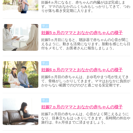
妊娠4ヵ月になると、赤ちゃんの内臓がほぼ完成しま
す。ママのおなかのふくらみもしっかりしてきて、つわ
りが落ち着き安定期に入ります。
学ぶ
妊娠5ヵ月のママとおなかの赤ちゃんの様子
妊娠5ヵ月目になると、聴診器で赤ちゃんの心音が聞こ
えるように。動きも活発になります。胎動を感じたら日
付をメモして、お医者さんに報告しましょう。
学ぶ
妊娠6ヵ月のママとおなかの赤ちゃんの様子
妊娠6ヵ月目の赤ちゃんは、まゆ毛やまつ毛が生えてき
て、骨格がしっかりしてきます。ママはおなかに負担が
かからない範囲でのびのびと過ごせる安定期です。
学ぶ
妊娠7ヵ月のママとおなかの赤ちゃんの様子
妊娠7ヵ月目の赤ちゃんは、心音がよく聞こえるように
なり、目鼻立ちもはっきりしてきます。長時間の外出や
旅行は、8ヵ月頃までに済ませましょう。