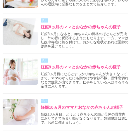
赤ちゃんを出産する際の入院時に必要なものや、赤ちゃ
んの退院時に必要なものをまとめて紹介します。
学ぶ
妊娠8ヵ月のママとおなかの赤ちゃんの様子
妊娠8ヵ月になると、赤ちゃんの骨格のほとんどが完成
し、外の音に反応するようにもなります。一方、ママは
妊娠中毒症に気を付けて。おかしな症状があれば医師の
診察を受けましょう。
学ぶ
妊娠9ヵ月のママとおなかの赤ちゃんの様子
妊娠9ヵ月目になるとすっかり赤ちゃんが大きくなって
きて、ママのからだにも胸やけや食欲不振、動悸息切れ
などの症状が出てきます。仕事をしている人はそろそろ
産休に入ります。
学ぶ
妊娠10ヵ月のママとおなかの赤ちゃんの様子
妊娠10ヵ月目、とうとう赤ちゃんの頭が母体の骨盤内
におりてきてあまり動かなくなります。妊婦健診は週1
で、お産に備えましょう。