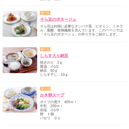
食べる
そら豆のポタージュ
そら豆は妊婦に必要なタンパク質、ビタミン、ミネラ
ル、葉酸、食物繊維を含んでいます。このページでは
「そら豆のポタージュ」の作り方をご紹介します。
食べる
しらす入り納豆
焼きのり 2ｇ
醤油 小1/2
納豆 60ｇ
しらす干し 10ｇ
食べる
かき卵スープ
ポトフの煮汁 400ｍｌ
牛乳 200ｍｌ
岩塩 小1/3
卵 １個
パセリ 小１