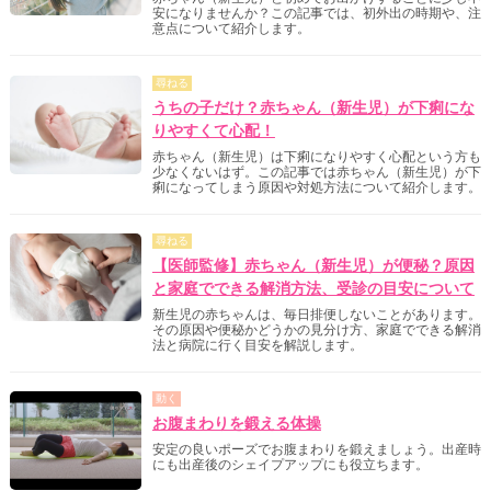
安になりませんか？この記事では、初外出の時期や、注
意点について紹介します。
尋ねる
うちの子だけ？赤ちゃん（新生児）が下痢にな
りやすくて心配！
赤ちゃん（新生児）は下痢になりやすく心配という方も
少なくないはず。この記事では赤ちゃん（新生児）が下
痢になってしまう原因や対処方法について紹介します。
尋ねる
【医師監修】赤ちゃん（新生児）が便秘？原因
と家庭でできる解消方法、受診の目安について
新生児の赤ちゃんは、毎日排便しないことがあります。
その原因や便秘かどうかの見分け方、家庭でできる解消
法と病院に行く目安を解説します。
動く
お腹まわりを鍛える体操
安定の良いポーズでお腹まわりを鍛えましょう。出産時
にも出産後のシェイプアップにも役立ちます。