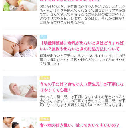
お出かけのとき、保育園に赤ちゃんを預けたいとき、赤
ちゃんがミルクを飲んでくれなくて困るというママ必読
です。喜んで飲んでもらうための哺乳瓶の選び方やミル
クの作り方をお伝えします。なるほど、それが理由か！
と目からウロコが落ちるかも。
学ぶ
【助産師監修】母乳が出ないときはどうすれば
いい？原因や出ないときの対処方法について
母乳が出ないと不安になるママもいるでしょう。この記
事では母乳が出ない原因や対処方法についてわかりやす
く説明します。
尋ねる
うちの子だけ？赤ちゃん（新生児）が下痢にな
りやすくて心配！
赤ちゃん（新生児）は下痢になりやすく心配という方も
少なくないはず。この記事では赤ちゃん（新生児）が下
痢になってしまう原因や対処方法について紹介します。
尋ねる
食べ物の好き嫌い、放っておいてもいいの？