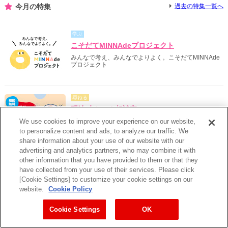
今月の特集
過去の特集一覧へ
学ぶ
こそだてMINNAdeプロジェクト
みんなで考え、みんなでよりよく。こそだてMINNAde
プロジェクト
尋ねる
明治 赤ちゃん相談室
We use cookies to improve your experience on our website,
会話から始まる安心を。栄養士が直接相談を受けてくれ
る電話相談
to personalize content and ads, to analyze our traffic. We
share information about your use of our website with our
advertising and analytics partners, who may combine it with
other information that you have provided to them or that they
学ぶ
have collected from your use of their services. Please click
meiji Little one action!
[Cookie Settings] to customize your cookie settings on our
明治の乳幼児ミルク事業の未来へのアクションとして、
website.
Cookie Policy
子供、家族、社会にむけたサスティナブルな取り組みを
発信しています。
Cookie Settings
OK
得する