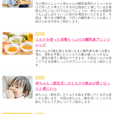
大人用のメニューと赤ちゃんの離乳食用のメニューを分
けて作ったり考えたりするのは負担だと感じているお母
様も少なくないのではないでしょうか。赤ちゃん相談室
でもしばしばそういった旨のお電話をいただきます。今
回は「取り分け離乳食」で日々の離乳食づくりを楽しく
続けられる方法をご紹介します。
尋ねる
ミルクを使った栄養たっぷりの離乳食アレンジ
レシピ
赤ちゃんが1歳を迎える頃になると離乳食を食べる量も
増え、母乳を卒業したりミルクの量が減ったりするな
ど、授乳の様子に変化がでてきます。今回はミルクを使
ってできる栄養たっぷりのアレンジレシピをご紹介しま
す。
尋ねる
赤ちゃん（新生児）のミルクの飲みが悪くなっ
たと感じたら
赤ちゃん（新生児）がミルクを飲まず困っている方も多
いかと思います。今回は赤ちゃん（新生児）にミルクを
飲んでもらう工夫についてご紹介します。