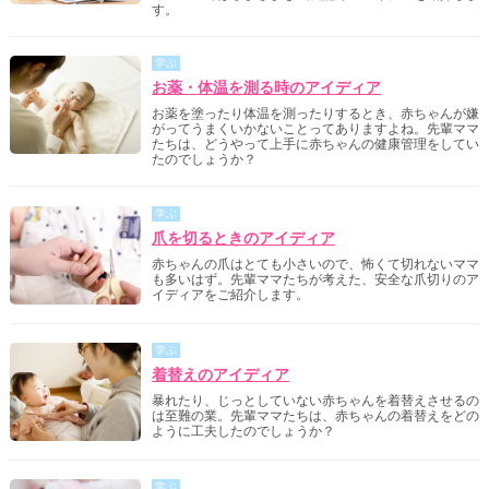
す。
学ぶ
お薬・体温を測る時のアイディア
お薬を塗ったり体温を測ったりするとき、赤ちゃんが嫌
がってうまくいかないことってありますよね。先輩ママ
たちは、どうやって上手に赤ちゃんの健康管理をしてい
たのでしょうか？
学ぶ
爪を切るときのアイディア
赤ちゃんの爪はとても小さいので、怖くて切れないママ
も多いはず。先輩ママたちが考えた、安全な爪切りのア
イディアをご紹介します。
学ぶ
着替えのアイディア
暴れたり、じっとしていない赤ちゃんを着替えさせるの
は至難の業。先輩ママたちは、赤ちゃんの着替えをどの
ように工夫したのでしょうか？
学ぶ