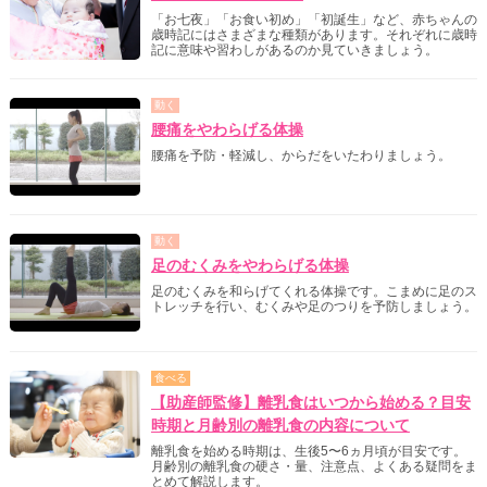
「お七夜」「お食い初め」「初誕生」など、赤ちゃんの
歳時記にはさまざまな種類があります。それぞれに歳時
記に意味や習わしがあるのか見ていきましょう。
動く
腰痛をやわらげる体操
腰痛を予防・軽減し、からだをいたわりましょう。
動く
足のむくみをやわらげる体操
足のむくみを和らげてくれる体操です。こまめに足のス
トレッチを行い、むくみや足のつりを予防しましょう。
食べる
【助産師監修】離乳食はいつから始める？目安
時期と月齢別の離乳食の内容について
離乳食を始める時期は、生後5〜6ヵ月頃が目安です。
月齢別の離乳食の硬さ・量、注意点、よくある疑問をま
とめて解説します。