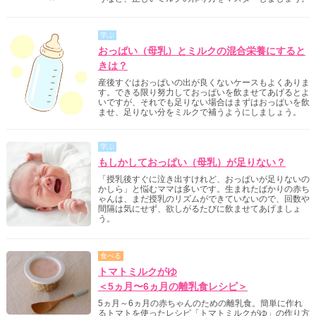
学ぶ
おっぱい（母乳）とミルクの混合栄養にすると
きは？
産後すぐはおっぱいの出が良くないケースもよくありま
す。できる限り努力しておっぱいを飲ませてあげるとよ
いですが、それでも足りない場合はまずはおっぱいを飲
ませ、足りない分をミルクで補うようにしましょう。
学ぶ
もしかしておっぱい（母乳）が足りない？
「授乳後すぐに泣き出すけれど、おっぱいが足りないの
かしら」と悩むママは多いです。生まれたばかりの赤ち
ゃんは、まだ授乳のリズムができていないので、回数や
間隔は気にせず、欲しがるたびに飲ませてあげましょ
う。
食べる
トマトミルクがゆ
＜5ヵ月〜6ヵ月の離乳食レシピ＞
5ヵ月～6ヵ月の赤ちゃんのための離乳食。簡単に作れ
るトマトを使ったレシピ「トマトミルクがゆ」の作り方