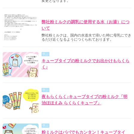
変更となります。
明治からのご案内
弊社粉ミルクの調乳に使用する水（お湯）につ
いて
弊社粉ミルクは、国内の水道水で溶いた時に母乳にでき
るだけ近くなるようにつくられております。
学ぶ
キューブタイプの粉ミルクでお出かけもらくら
く♪
学ぶ
夜もらくらく♪キューブタイプの粉ミルク「明
治ほほえみ らくらくキューブ」
学ぶ
粉ミルクはパパでもカンタン！キューブタイ