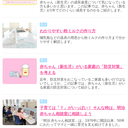
赤ちゃん（新生児）の成長速度について気になっている
方も多いかと思います。この記事では、赤ちゃん（新生
児）が1年でどのくらい成長するのかをご紹介します。
学ぶ
わかりやすい粉ミルクの作り方
哺乳瓶などの器具の用意から粉ミルクの作り方まで分か
りやすく解説します。
学ぶ
赤ちゃん（新生児）がいる家庭の「防災対策」
を考える
近年、防災対策をおこなっているご家庭も多いのではな
いでしょうか。この記事では、赤ちゃん（新生児）がい
る家庭の防災対策について紹介します。
学ぶ
子育ては「？」がいっぱい！ そんな時は、明治
赤ちゃん相談室に相談しよう
「明治 赤ちゃん相談室」は、1976年に開設以来、50年
にわたってママと一緒に育児を支え続けてきました。