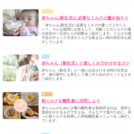
尋ねる
赤ちゃん(新生児)に必要なミルクの量を知ろう
「赤ちゃん(新生児)に必要なミルクの量ってどのくら
い？」そんな疑問にお答えして、月齢ごとのミルクの量
の目安や一日当たりの回数をご紹介します。ミルクの過
不足のチェック方法やミルクを飲まない時の対応法も紹
介しています。
学ぶ
赤ちゃん（新生児）と楽しくおでかけするコツ
赤ちゃん（新生児）と一緒にお出かけする時の注意点
や、旅行途中にも安心して過ごすためのポイントなどを
ご紹介します。
食べる
粉ミルクを離乳食に活用しよう
赤ちゃんのために少量の離乳食を毎回作るのは、意外と
負担がかかるものですよね。そんなママ達のために、余
った粉ミルクを利用した時短離乳食メニューをご紹介し
ています。