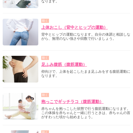
なります。
動く
上体おこし（背中とヒップの運動）
背中とヒップの運動になります。自分の体調と相談しな
がら、無理のない強さや回数で行いましょう。
動く
足ふみ腹筋（腹筋運動）
仰向けで、上体を起こしたまま足ふみをする腹筋運動に
なります。
動く
抱っこでギッチラコ（腹筋運動）
赤ちゃんを抱っこした状態で行う腹筋運動になります。
この体操を赤ちゃんと一緒に行うときは、赤ちゃんの首
がすわった頃から始めましょう。
動く