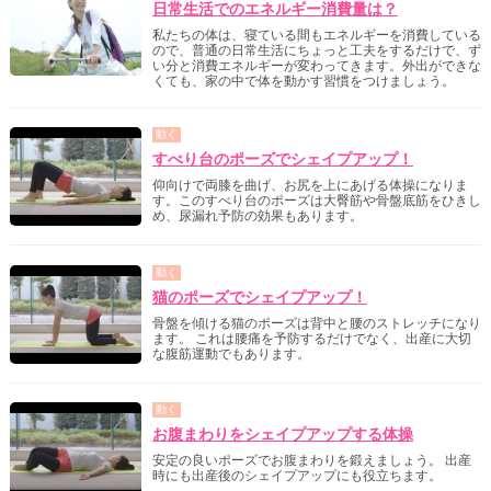
日常生活でのエネルギー消費量は？
私たちの体は、寝ている間もエネルギーを消費している
ので、普通の日常生活にちょっと工夫をするだけで、ず
い分と消費エネルギーが変わってきます。外出ができな
くても、家の中で体を動かす習慣をつけましょう。
動く
すべり台のポーズでシェイプアップ！
仰向けで両膝を曲げ、お尻を上にあげる体操になりま
す。このすべり台のポーズは大臀筋や骨盤底筋をひきし
め、尿漏れ予防の効果もあります。
動く
猫のポーズでシェイプアップ！
骨盤を傾ける猫のポーズは背中と腰のストレッチになり
ます。 これは腰痛を予防するだけでなく、出産に大切
な腹筋運動でもあります。
動く
お腹まわりをシェイプアップする体操
安定の良いポーズでお腹まわりを鍛えましょう。 出産
時にも出産後のシェイプアップにも役立ちます。