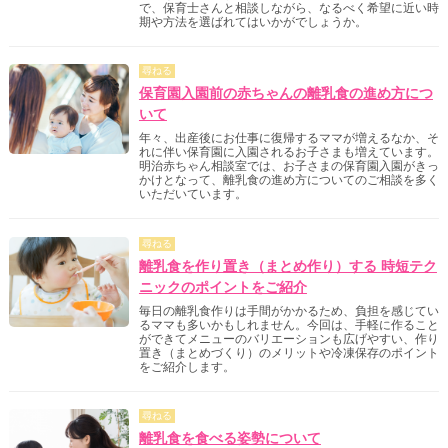
で、保育士さんと相談しながら、なるべく希望に近い時
期や方法を選ばれてはいかがでしょうか。
尋ねる
保育園入園前の赤ちゃんの離乳食の進め方につ
いて
年々、出産後にお仕事に復帰するママが増えるなか、そ
れに伴い保育園に入園されるお子さまも増えています。
明治赤ちゃん相談室では、お子さまの保育園入園がきっ
かけとなって、離乳食の進め方についてのご相談を多く
いただいています。
尋ねる
離乳食を作り置き（まとめ作り）する 時短テク
ニックのポイントをご紹介
毎日の離乳食作りは手間がかかるため、負担を感じてい
るママも多いかもしれません。今回は、手軽に作ること
ができてメニューのバリエーションも広げやすい、作り
置き（まとめづくり）のメリットや冷凍保存のポイント
をご紹介します。
尋ねる
離乳食を食べる姿勢について