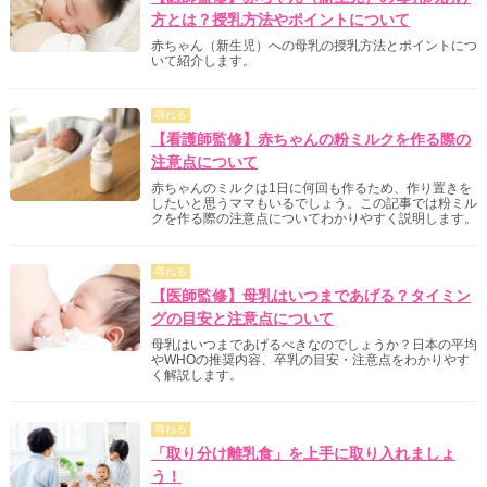
方とは？授乳方法やポイントについて
赤ちゃん（新生児）への母乳の授乳方法とポイントにつ
いて紹介します。
尋ねる
【看護師監修】赤ちゃんの粉ミルクを作る際の
注意点について
赤ちゃんのミルクは1日に何回も作るため、作り置きを
したいと思うママもいるでしょう。この記事では粉ミル
クを作る際の注意点についてわかりやすく説明します。
尋ねる
【医師監修】母乳はいつまであげる？タイミン
グの目安と注意点について
母乳はいつまであげるべきなのでしょうか？日本の平均
やWHOの推奨内容、卒乳の目安・注意点をわかりやす
く解説します。
尋ねる
「取り分け離乳食」を上手に取り入れましょ
う！