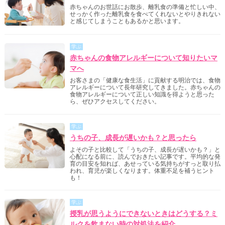
赤ちゃんのお世話にお散歩、離乳食の準備と忙しい中、
せっかく作った離乳食を食べてくれないとやりきれない
と感じてしまうこともあるかと思います。
学ぶ
赤ちゃんの食物アレルギーについて知りたいマ
マへ
お客さまの「健康な食生活」に貢献する明治では、食物
アレルギーについて長年研究してきました。赤ちゃんの
食物アレルギーについて正しい知識を得ようと思った
ら、ぜひアクセスしてください。
学ぶ
うちの子、成長が遅いかも？と思ったら
よその子と比較して「うちの子、成長が遅いかも？」と
心配になる前に、読んでおきたい記事です。平均的な発
育の目安を知れば、あせっている気持ちがすっと取り払
われ、育児が楽しくなります。体重不足を補うヒント
も！
学ぶ
授乳が思うようにできないときはどうする？ミ
ルクを飲まない時の対処法を紹介