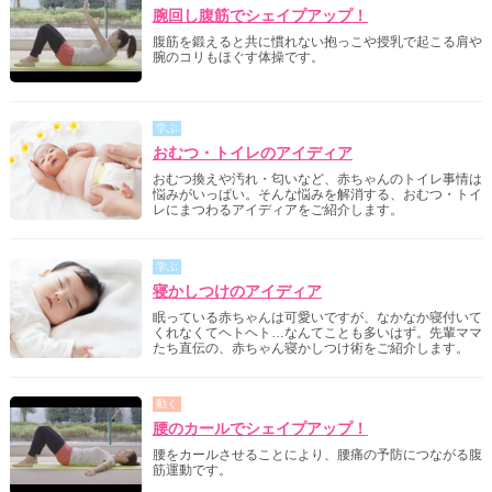
腕回し腹筋でシェイプアップ！
腹筋を鍛えると共に慣れない抱っこや授乳で起こる肩や
腕のコリもほぐす体操です。
学ぶ
おむつ・トイレのアイディア
おむつ換えや汚れ・匂いなど、赤ちゃんのトイレ事情は
悩みがいっぱい。そんな悩みを解消する、おむつ・トイ
レにまつわるアイディアをご紹介します。
学ぶ
寝かしつけのアイディア
眠っている赤ちゃんは可愛いですが、なかなか寝付いて
くれなくてヘトヘト…なんてことも多いはず。先輩ママ
たち直伝の、赤ちゃん寝かしつけ術をご紹介します。
動く
腰のカールでシェイプアップ！
腰をカールさせることにより、腰痛の予防につながる腹
筋運動です。