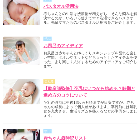
バスタオル活用法
赤ちゃんとの生活は洗濯物が増えがち。そんな悩みを解
決するのが、いろいろ使えてすぐ洗濯できるバスタオ
ル。先輩ママたちのバスタオル活用法をご紹介します。
学ぶ
お風呂のアイディア
お風呂は赤ちゃんとゆっくりスキンシップを図れる楽し
い空間。タオルやネットなどちょっとしたアイテムを使
った、より楽しく入浴するためのアイディアをご紹介し
ます。
尋ねる
【助産師監修】卒乳はいつから始める？時期と
進め方のコツについて
卒乳の時期は生後1歳6ヵ月頃までが目安ですが、赤ち
ゃんの成長によって個人差があります。卒乳前には離乳
食を充実させ、生活リズムを整えるなどの準備をしまし
ょう。
学ぶ
赤ちゃん歳時記リスト