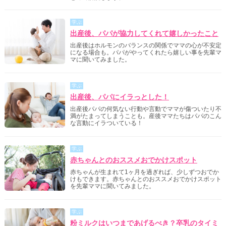
学ぶ
出産後、パパが協力してくれて嬉しかったこと
出産後はホルモンのバランスの関係でママの心が不安定
になる場合も。パパがやってくれたら嬉しい事を先輩マ
マに聞いてみました。
学ぶ
出産後、パパにイラっとした！
出産後パパの何気ない行動や言動でママが傷ついたり不
満がたまってしまうことも。産後ママたちはパパのこん
な言動にイラついている！
学ぶ
赤ちゃんとのおススメおでかけスポット
赤ちゃんが生まれて1ヶ月を過ぎれば、少しずつおでか
けもできます。赤ちゃんとのおススメおでかけスポット
を先輩ママに聞いてみました。
学ぶ
粉ミルクはいつまであげるべき？卒乳のタイミ