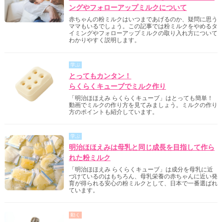
ングやフォローアップミルクについて
赤ちゃんの粉ミルクはいつまであげるのか、疑問に思う
ママもいるでしょう。この記事では粉ミルクをやめるタ
イミングやフォローアップミルクの取り入れ方について
わかりやすく説明します。
学ぶ
とってもカンタン！
らくらくキューブでミルク作り
「明治ほほえみ らくらくキューブ」はとっても簡単！
動画でミルクの作り方を見てみましょう。ミルクの作り
方のポイントも紹介しています。
学ぶ
明治ほほえみは母乳と同じ成長を目指して作ら
れた粉ミルク
「明治ほほえみ らくらくキューブ」は成分を母乳に近
づけているのはもちろん、母乳栄養の赤ちゃんに近い発
育が得られる安心の粉ミルクとして、日本で一番選ばれ
ています。
動く