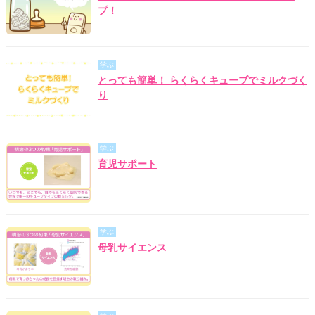
プ！
学ぶ
とっても簡単！ らくらくキューブでミルクづく
り
学ぶ
育児サポート
学ぶ
母乳サイエンス