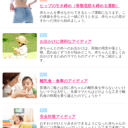
ヒップの引き締め（骨盤底筋を締める運動）
赤ちゃんを乗せながらできるヒップ運動になります。こ
の体操を赤ちゃんと一緒に行うときは、赤ちゃんの首が
すわった頃から始めましょう。
学ぶ
お出かけに便利なアイディア
赤ちゃんとの外へのお出かけは、荷物の用意や落とし
物、思わぬぐずつきが悩みどころ。赤ちゃんと楽しくお
出かけするためのママたちのアイディアをご紹介しま
す。
学ぶ
離乳食・食事のアイディア
普通のご飯とは別に赤ちゃんの離乳食を作らないといけ
ないママは大忙し。先輩ママたちはどのような工夫で離
乳食の時期を乗り越えたのでしょうか？
学ぶ
安全対策アイディア
おすわりやひとり歩きができるようになった赤ちゃんの
周りには危険がいっぱい！ちょっとした工夫で未然にケ