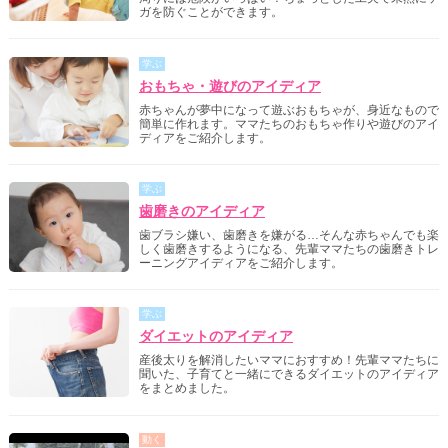
ガを防ぐことができます。
学ぶ
おもちゃ・遊びのアイディア
赤ちゃんが夢中になって遊ぶおもちゃが、身近なもので
簡単に作れます。ママたちのおもちゃ作りや遊びのアイ
ディアをご紹介します。
学ぶ
歯磨きのアイディア
歯ブラシ嫌い、歯磨きを嫌がる…そんな赤ちゃんでも楽
しく歯磨きするようになる、先輩ママたちの歯磨きトレ
ーニングアイディアをご紹介します。
学ぶ
ダイエットのアイディア
産後太りを解消したいママにおすすめ！先輩ママたちに
聞いた、子育てと一緒にできるダイエットのアイディア
をまとめました。
動く