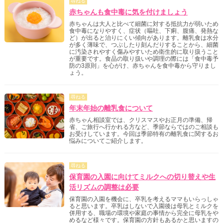
尋ねる
赤ちゃんも食中毒に気を付けましょう
赤ちゃんは大人と比べて細菌に対する抵抗力が弱いため
食中毒になりやすく、症状（嘔吐、下痢、腹痛、発熱な
ど）が出ると治りにくい傾向があります。離乳食は水分
が多く薄味で、つぶしたり刻んだりすることから、細菌
に汚染されやすく傷みやすいため衛生的に取り扱うこと
が重要です。食品の取り扱いや調理の際には「食中毒予
防の3原則」を心がけ、赤ちゃんを食中毒から守りまし
ょう。
尋ねる
年末年始の離乳食について
赤ちゃん相談室では、クリスマスやお正月の準備、帰
省、ご旅行へ行かれる方など、季節ならではのご相談も
お受けしています。今回は季節特有の離乳食に関するお
悩みについてご紹介します。
尋ねる
保育園の入園に向けてミルクへの切り替えや生
活リズムの調整は必要
保育園の入園を機会に、卒乳を考えるママもいらっしゃ
ると思います。卒乳はしないで入園後は母乳とミルクを
併用する、職場の環境や家庭の事情から完全に母乳をや
めるなど様々です。保育園の方針もあるかと思いますの