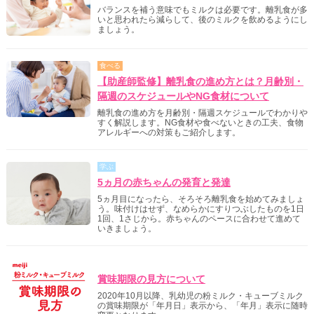
バランスを補う意味でもミルクは必要です。離乳食が多
いと思われたら減らして、後のミルクを飲めるようにし
ましょう。
食べる
【助産師監修】離乳食の進め方とは？月齢別・
隔週のスケジュールやNG食材について
離乳食の進め方を月齢別・隔週スケジュールでわかりや
すく解説します。NG食材や食べないときの工夫、食物
アレルギーへの対策もご紹介します。
学ぶ
5ヵ月の赤ちゃんの発育と発達
5ヵ月目になったら、そろそろ離乳食を始めてみましょ
う。味付けはせず、なめらかにすりつぶしたものを1日
1回、1さじから。赤ちゃんのペースに合わせて進めて
いきましょう。
明治からのご案内
賞味期限の見方について
2020年10月以降、乳幼児の粉ミルク・キューブミルク
の賞味期限が「年月日」表示から、「年月」表示に随時