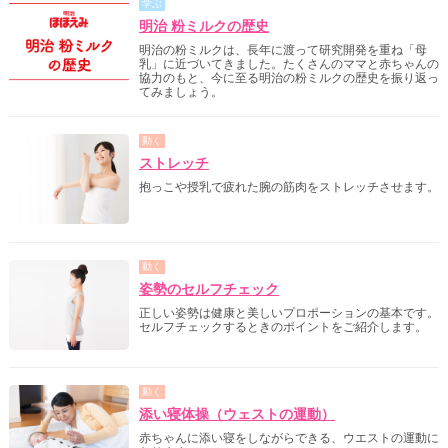
学ぶ
明治 粉ミルクの歴史
明治の粉ミルクは、長年に渡って研究開発を重ね「母
乳」に近づいてきました。たくさんのママと赤ちゃんの
協力のもと、今に至る明治の粉ミルクの歴史を振り返っ
てみましょう。
動く
ストレッチ
抱っこや授乳で疲れた腕の筋肉をストレッチさせます。
動く
姿勢のセルフチェック
正しい姿勢は健康と美しいプロポーションの基本です。
セルフチェックするときのポイントをご紹介します。
動く
添い寝体操（ウェストの運動）
赤ちゃんに添い寝をしながらできる、ウエストの運動に