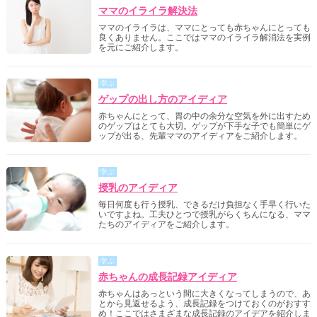
ママのイライラ解決法
ママのイライラは、ママにとっても赤ちゃんにとっても
良くありません。ここではママのイライラ解消法を実例
を元にご紹介します。
学ぶ
ゲップの出し方のアイディア
赤ちゃんにとって、胃の中の余分な空気を外に出すため
のゲップはとても大切。ゲップが下手な子でも簡単にゲ
ップが出る、先輩ママのアイディアをご紹介します。
学ぶ
授乳のアイディア
毎日何度も行う授乳、できるだけ負担なく手早く行いた
いですよね。工夫ひとつで授乳がらくちんになる、ママ
たちのアイディアをご紹介します。
学ぶ
赤ちゃんの成長記録アイディア
赤ちゃんはあっという間に大きくなってしまうので、あ
とから見返せるよう、成長記録をつけておくのがおすす
め！ここではさまざまな成長記録のアイデアを紹介しま