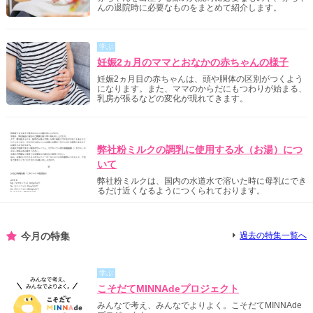
んの退院時に必要なものをまとめて紹介します。
学ぶ
妊娠2ヵ月のママとおなかの赤ちゃんの様子
妊娠2ヵ月目の赤ちゃんは、頭や胴体の区別がつくよう
になります。また、ママのからだにもつわりが始まる、
乳房が張るなどの変化が現れてきます。
明治からのご案内
弊社粉ミルクの調乳に使用する水（お湯）につ
いて
弊社粉ミルクは、国内の水道水で溶いた時に母乳にでき
るだけ近くなるようにつくられております。
今月の特集
過去の特集一覧へ
学ぶ
こそだてMINNAdeプロジェクト
みんなで考え、みんなでよりよく。こそだてMINNAde