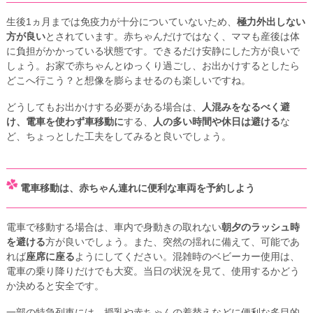
生後1ヵ月までは免疫力が十分についていないため、
極力外出しない
方が良い
とされています。赤ちゃんだけではなく、ママも産後は体
に負担がかかっている状態です。できるだけ安静にした方が良いで
しょう。お家で赤ちゃんとゆっくり過ごし、お出かけするとしたら
どこへ行こう？と想像を膨らませるのも楽しいですね。
どうしてもお出かけする必要がある場合は、
人混みをなるべく避
け、電車を使わず車移動に
する、
人の多い時間や休日は避ける
な
ど、ちょっとした工夫をしてみると良いでしょう。
電車移動は、赤ちゃん連れに便利な車両を予約しよう
電車で移動する場合は、車内で身動きの取れない
朝夕のラッシュ時
を避ける
方が良いでしょう。また、突然の揺れに備えて、可能であ
れば
座席に座る
ようにしてください。混雑時のベビーカー使用は、
電車の乗り降りだけでも大変。当日の状況を見て、使用するかどう
か決めると安全です。
一部の特急列車には、授乳や赤ちゃんの着替えなどに便利な多目的