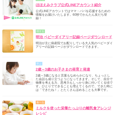
ほほえみクラブ公式LINEアカウント紹介
公式LINEアカウントではママ・パパを応援するための
情報をお届けいたします。60秒でかんたん友だち登
録！
得する
明治 ベビーダイアリー記録ページダウンロード
明治が主に病産院でお配りしている大人気のベビーダイ
アリーの記録ページがダウンロードできます。
学ぶ
2歳～3歳のお子さまの発育と発達
2歳～3歳になると言葉もなめらかになり、ちょっとし
た会話も成り立つようになってきます。そして、自分で
物事を考える力、思考力もしっかり身に付いてくる頃で
す。ひとりでできることも増えてくるので、できた時に
は「できたね！」とたくさんほめることも大事です。
食べる
ミルクを使った栄養たっぷりの離乳食アレンジ
レシピ