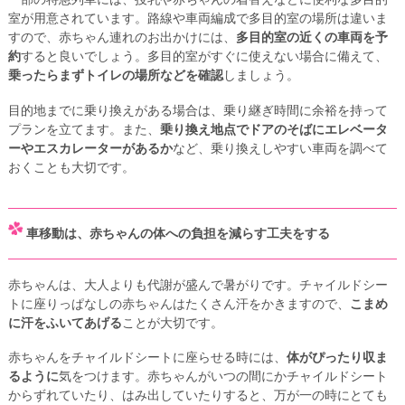
室が用意されています。路線や車両編成で多目的室の場所は違いま
すので、赤ちゃん連れのお出かけには、
多目的室の近くの車両を予
約
すると良いでしょう。多目的室がすぐに使えない場合に備えて、
乗ったらまずトイレの場所などを確認
しましょう。
目的地までに乗り換えがある場合は、乗り継ぎ時間に余裕を持って
プランを立てます。また、
乗り換え地点でドアのそばにエレベータ
ーやエスカレーターがあるか
など、乗り換えしやすい車両を調べて
おくことも大切です。
車移動は、赤ちゃんの体への負担を減らす工夫をする
赤ちゃんは、大人よりも代謝が盛んで暑がりです。チャイルドシー
トに座りっぱなしの赤ちゃんはたくさん汗をかきますので、
こまめ
に汗をふいてあげる
ことが大切です。
赤ちゃんをチャイルドシートに座らせる時には、
体がぴったり収ま
るように
気をつけます。赤ちゃんがいつの間にかチャイルドシート
からずれていたり、はみ出していたりすると、万が一の時にとても