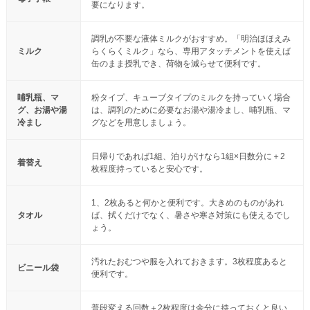
要になります。
調乳が不要な液体ミルクがおすすめ。「明治ほほえみ
ミルク
らくらくミルク」なら、専用アタッチメントを使えば
缶のまま授乳でき、荷物を減らせて便利です。
哺乳瓶、マ
粉タイプ、キューブタイプのミルクを持っていく場合
グ、お湯や湯
は、調乳のために必要なお湯や湯冷まし、哺乳瓶、マ
冷まし
グなどを用意しましょう。
日帰りであれば1組、泊りがけなら1組×日数分に＋2
着替え
枚程度持っていると安心です。
1、2枚あると何かと便利です。大きめのものがあれ
タオル
ば、拭くだけでなく、暑さや寒さ対策にも使えるでし
ょう。
汚れたおむつや服を入れておきます。3枚程度あると
ビニール袋
便利です。
普段変える回数＋2枚程度は余分に持っておくと良い