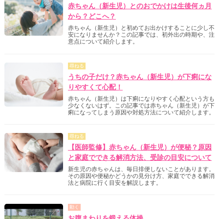
赤ちゃん（新生児）とのおでかけは生後何ヵ月
から？どこへ？
赤ちゃん（新生児）と初めてお出かけすることに少し不
安になりませんか？この記事では、初外出の時期や、注
意点について紹介します。
尋ねる
うちの子だけ？赤ちゃん（新生児）が下痢にな
りやすくて心配！
赤ちゃん（新生児）は下痢になりやすく心配という方も
少なくないはず。この記事では赤ちゃん（新生児）が下
痢になってしまう原因や対処方法について紹介します。
尋ねる
【医師監修】赤ちゃん（新生児）が便秘？原因
と家庭でできる解消方法、受診の目安について
新生児の赤ちゃんは、毎日排便しないことがあります。
その原因や便秘かどうかの見分け方、家庭でできる解消
法と病院に行く目安を解説します。
動く
お腹まわりを鍛える体操