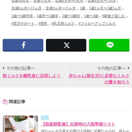
生後10ヵ月
生後11ヵ月
生後0ヵ月〜3ヵ月
生後4ヵ月〜7ヵ月
生後8ヵ月〜11ヵ月
生後0ヵ月〜11ヵ月
1歳
1歳1ヵ月〜1歳5ヵ月
1歳〜1歳半頃
1歳半〜2歳頃
2歳〜3歳頃
1歳〜3歳
#家族で楽しむ
#育児サポート
#授乳
#乳児用ミルク
#フォローアップミルク
Facebook
X
その他の記事へ
その他の記事へ
粉ミルクを離乳食に活用しよう
赤ちゃん(新生児)に必要なミルク
の量を知ろう
関連記事
学ぶ
【助産師監修】出産時の入院準備リスト
赤ちゃんを出産する際の入院時に必要なものや、赤ちゃ