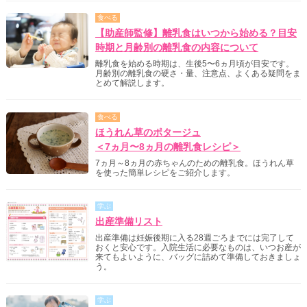
食べる
【助産師監修】離乳食はいつから始める？目安
時期と月齢別の離乳食の内容について
離乳食を始める時期は、生後5〜6ヵ月頃が目安です。
月齢別の離乳食の硬さ・量、注意点、よくある疑問をま
とめて解説します。
食べる
ほうれん草のポタージュ
＜7ヵ月〜8ヵ月の離乳食レシピ＞
7ヵ月～8ヵ月の赤ちゃんのための離乳食。ほうれん草
を使った簡単レシピをご紹介します。
学ぶ
出産準備リスト
出産準備は妊娠後期に入る28週ごろまでには完了して
おくと安心です。入院生活に必要なものは、いつお産が
来てもよいように、バッグに詰めて準備しておきましょ
う。
学ぶ