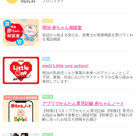
プロジェクト
尋ねる
明治 赤ちゃん相談室
会話から始まる安心を。栄養士が直接相談を受けてくれ
る電話相談
学ぶ
meiji Little one action!
明治の乳幼児ミルク事業の未来へのアクションとして、
子供、家族、社会にむけたサスティナブルな取り組みを
発信しています。
得する
アプリでかんたん育児記録 赤ちゃんノート
【特徴1】1タップでかんたん育児記録 【特徴2】育児の
お悩みを無料で栄養士に相談可能 【特徴3】お子様の月
齢に合ったお役立ち情報をお届け
得する