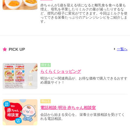
赤ちゃんが1歳を迎える頃になると離乳食を食べる量も
増え、母乳を卒業したりミルクの量が減ったりするな
ど、授乳の様子に変化がでてきます。今回はミルクを使
ってできる栄養たっぷりのアレンジレシピをご紹介しま
す。
PICK UP
一覧へ
得する
らくらくショッピング
明治ベビー関連商品が、お得な価格で購入できるおすす
め通販サイト！
尋ねる
電話相談:明治 赤ちゃん相談室
会話から始まる安心を。 栄養士が直接相談を受けてく
れる電話相談。