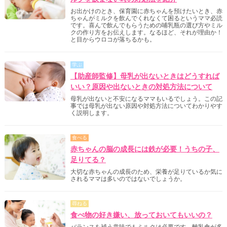
お出かけのとき、保育園に赤ちゃんを預けたいとき、赤
ちゃんがミルクを飲んでくれなくて困るというママ必読
です。喜んで飲んでもらうための哺乳瓶の選び方やミル
クの作り方をお伝えします。なるほど、それが理由か！
と目からウロコが落ちるかも。
学ぶ
【助産師監修】母乳が出ないときはどうすれば
いい？原因や出ないときの対処方法について
母乳が出ないと不安になるママもいるでしょう。この記
事では母乳が出ない原因や対処方法についてわかりやす
く説明します。
食べる
赤ちゃんの脳の成長には鉄が必要！うちの子、
足りてる？
大切な赤ちゃんの成長のため、栄養が足りているか気に
されるママは多いのではないでしょうか。
尋ねる
食べ物の好き嫌い、放っておいてもいいの？