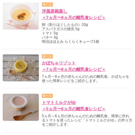
食べる
洋風茶碗蒸し
＜7ヵ月〜8ヵ月の離乳食レシピ＞
卵（割りほぐしたもの）20g
アスパラガスの穂先 5g
トマト 5g
バター 3g
明治ほほえみ らくらくキューブ1個
食べる
かぼちゃリゾット
＜7ヵ月〜8ヵ月の離乳食レシピ＞
7ヵ月～8ヵ月の赤ちゃんのための離乳食。かぼちゃを
使った簡単レシピをご紹介します。
食べる
トマトミルクがゆ
＜5ヵ月〜6ヵ月の離乳食レシピ＞
5ヵ月～6ヵ月の赤ちゃんのための離乳食。簡単に作れ
るトマトを使ったレシピ「トマトミルクがゆ」の作り方
をご紹介します。