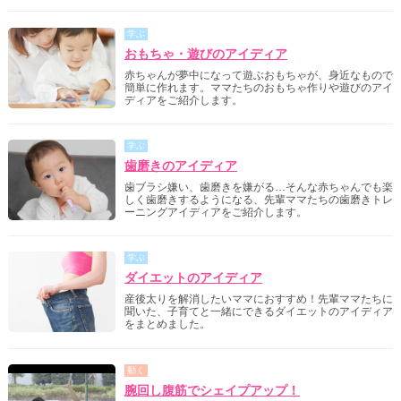
学ぶ
おもちゃ・遊びのアイディア
赤ちゃんが夢中になって遊ぶおもちゃが、身近なもので
簡単に作れます。ママたちのおもちゃ作りや遊びのアイ
ディアをご紹介します。
学ぶ
歯磨きのアイディア
歯ブラシ嫌い、歯磨きを嫌がる…そんな赤ちゃんでも楽
しく歯磨きするようになる、先輩ママたちの歯磨きトレ
ーニングアイディアをご紹介します。
学ぶ
ダイエットのアイディア
産後太りを解消したいママにおすすめ！先輩ママたちに
聞いた、子育てと一緒にできるダイエットのアイディア
をまとめました。
動く
腕回し腹筋でシェイプアップ！