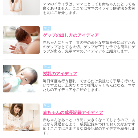
ママのイライラは、ママにとっても赤ちゃんにとっても
良くありません。ここではママのイライラ解消法を実例
を元にご紹介します。
学ぶ
ゲップの出し方のアイディア
赤ちゃんにとって、胃の中の余分な空気を外に出すため
のゲップはとても大切。ゲップが下手な子でも簡単にゲ
ップが出る、先輩ママのアイディアをご紹介します。
学ぶ
授乳のアイディア
毎日何度も行う授乳、できるだけ負担なく手早く行いた
いですよね。工夫ひとつで授乳がらくちんになる、ママ
たちのアイディアをご紹介します。
学ぶ
赤ちゃんの成長記録アイディア
赤ちゃんはあっという間に大きくなってしまうので、あ
とから見返せるよう、成長記録をつけておくのがおすす
め！ここではさまざまな成長記録のアイデアを紹介しま
す。