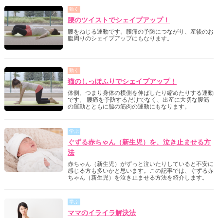
動く
腰のツイストでシェイプアップ！
腰をねじる運動です。腰痛の予防につながり、産後のお
腹周りのシェイプアップにもなります。
動く
猫のしっぽふりでシェイプアップ！
体側、つまり身体の横側を伸ばしたり縮めたりする運動
です。 腰痛を予防するだけでなく、出産に大切な腹筋
の運動とともに脇の筋肉の運動にもなります。
学ぶ
ぐずる赤ちゃん（新生児）を、泣き止ませる方
法
赤ちゃん（新生児）がずっと泣いたりしていると不安に
感じる方も多いかと思います。この記事では、ぐずる赤
ちゃん（新生児）を泣き止ませる方法を紹介します。
学ぶ
ママのイライラ解決法