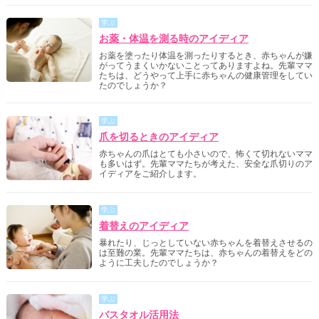
学ぶ
お薬・体温を測る時のアイディア
お薬を塗ったり体温を測ったりするとき、赤ちゃんが嫌
がってうまくいかないことってありますよね。先輩ママ
たちは、どうやって上手に赤ちゃんの健康管理をしてい
たのでしょうか？
学ぶ
爪を切るときのアイディア
赤ちゃんの爪はとても小さいので、怖くて切れないママ
も多いはず。先輩ママたちが考えた、安全な爪切りのア
イディアをご紹介します。
学ぶ
着替えのアイディア
暴れたり、じっとしていない赤ちゃんを着替えさせるの
は至難の業。先輩ママたちは、赤ちゃんの着替えをどの
ように工夫したのでしょうか？
学ぶ
バスタオル活用法