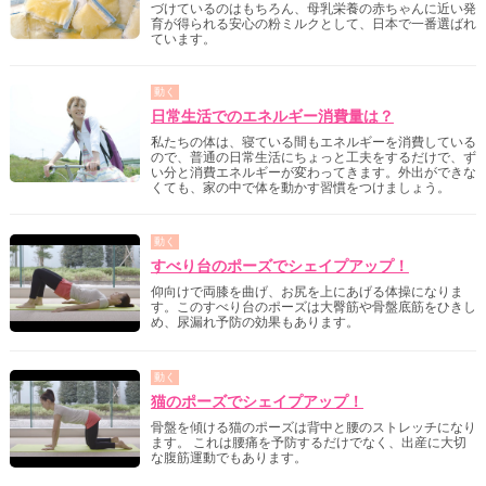
づけているのはもちろん、母乳栄養の赤ちゃんに近い発
育が得られる安心の粉ミルクとして、日本で一番選ばれ
ています。
動く
日常生活でのエネルギー消費量は？
私たちの体は、寝ている間もエネルギーを消費している
ので、普通の日常生活にちょっと工夫をするだけで、ず
い分と消費エネルギーが変わってきます。外出ができな
くても、家の中で体を動かす習慣をつけましょう。
動く
すべり台のポーズでシェイプアップ！
仰向けで両膝を曲げ、お尻を上にあげる体操になりま
す。このすべり台のポーズは大臀筋や骨盤底筋をひきし
め、尿漏れ予防の効果もあります。
動く
猫のポーズでシェイプアップ！
骨盤を傾ける猫のポーズは背中と腰のストレッチになり
ます。 これは腰痛を予防するだけでなく、出産に大切
な腹筋運動でもあります。