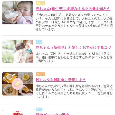
尋ねる
赤ちゃん(新生児)に必要なミルクの量を知ろう
「赤ちゃん(新生児)に必要なミルクの量ってどのくら
い？」そんな疑問にお答えして、月齢ごとのミルクの量
の目安や一日当たりの回数をご紹介します。ミルクの過
不足のチェック方法やミルクを飲まない時の対応法も紹
介しています。
学ぶ
赤ちゃん（新生児）と楽しくおでかけするコツ
赤ちゃん（新生児）と一緒にお出かけする時の注意点
や、旅行途中にも安心して過ごすためのポイントなどを
ご紹介します。
食べる
粉ミルクを離乳食に活用しよう
赤ちゃんのために少量の離乳食を毎回作るのは、意外と
負担がかかるものですよね。そんなママ達のために、余
った粉ミルクを利用した時短離乳食メニューをご紹介し
ています。
学ぶ