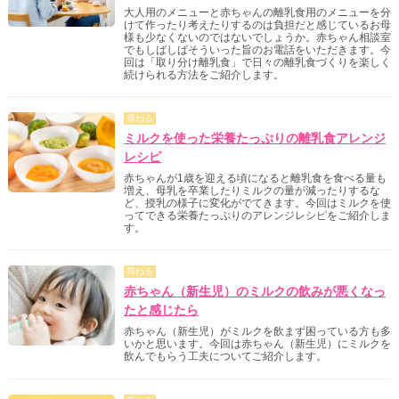
大人用のメニューと赤ちゃんの離乳食用のメニューを分
けて作ったり考えたりするのは負担だと感じているお母
様も少なくないのではないでしょうか。赤ちゃん相談室
でもしばしばそういった旨のお電話をいただきます。今
回は「取り分け離乳食」で日々の離乳食づくりを楽しく
続けられる方法をご紹介します。
尋ねる
ミルクを使った栄養たっぷりの離乳食アレンジ
レシピ
赤ちゃんが1歳を迎える頃になると離乳食を食べる量も
増え、母乳を卒業したりミルクの量が減ったりするな
ど、授乳の様子に変化がでてきます。今回はミルクを使
ってできる栄養たっぷりのアレンジレシピをご紹介しま
す。
尋ねる
赤ちゃん（新生児）のミルクの飲みが悪くなっ
たと感じたら
赤ちゃん（新生児）がミルクを飲まず困っている方も多
いかと思います。今回は赤ちゃん（新生児）にミルクを
飲んでもらう工夫についてご紹介します。