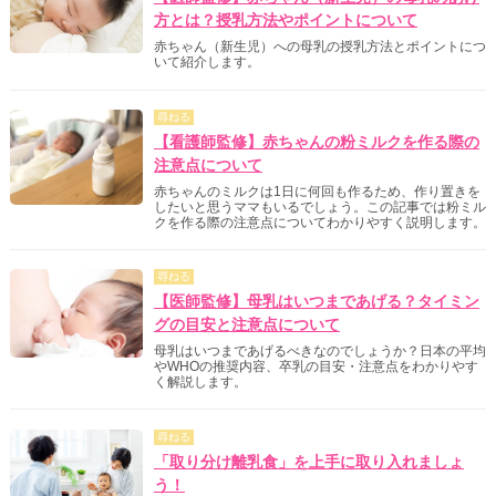
方とは？授乳方法やポイントについて
赤ちゃん（新生児）への母乳の授乳方法とポイントにつ
いて紹介します。
尋ねる
【看護師監修】赤ちゃんの粉ミルクを作る際の
注意点について
赤ちゃんのミルクは1日に何回も作るため、作り置きを
したいと思うママもいるでしょう。この記事では粉ミル
クを作る際の注意点についてわかりやすく説明します。
尋ねる
【医師監修】母乳はいつまであげる？タイミン
グの目安と注意点について
母乳はいつまであげるべきなのでしょうか？日本の平均
やWHOの推奨内容、卒乳の目安・注意点をわかりやす
く解説します。
尋ねる
「取り分け離乳食」を上手に取り入れましょ
う！