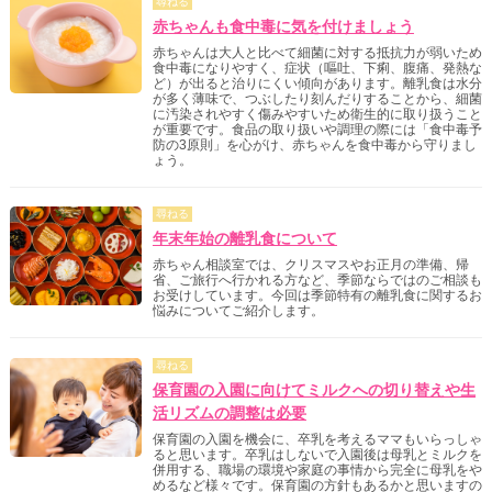
尋ねる
赤ちゃんも食中毒に気を付けましょう
赤ちゃんは大人と比べて細菌に対する抵抗力が弱いため
食中毒になりやすく、症状（嘔吐、下痢、腹痛、発熱な
ど）が出ると治りにくい傾向があります。離乳食は水分
が多く薄味で、つぶしたり刻んだりすることから、細菌
に汚染されやすく傷みやすいため衛生的に取り扱うこと
が重要です。食品の取り扱いや調理の際には「食中毒予
防の3原則」を心がけ、赤ちゃんを食中毒から守りまし
ょう。
尋ねる
年末年始の離乳食について
赤ちゃん相談室では、クリスマスやお正月の準備、帰
省、ご旅行へ行かれる方など、季節ならではのご相談も
お受けしています。今回は季節特有の離乳食に関するお
悩みについてご紹介します。
尋ねる
保育園の入園に向けてミルクへの切り替えや生
活リズムの調整は必要
保育園の入園を機会に、卒乳を考えるママもいらっしゃ
ると思います。卒乳はしないで入園後は母乳とミルクを
併用する、職場の環境や家庭の事情から完全に母乳をや
めるなど様々です。保育園の方針もあるかと思いますの