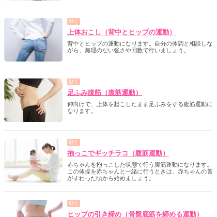
動く
上体おこし（背中とヒップの運動）
背中とヒップの運動になります。自分の体調と相談しな
がら、無理のない強さや回数で行いましょう。
動く
足ふみ腹筋（腹筋運動）
仰向けで、上体を起こしたまま足ふみをする腹筋運動に
なります。
動く
抱っこでギッチラコ（腹筋運動）
赤ちゃんを抱っこした状態で行う腹筋運動になります。
この体操を赤ちゃんと一緒に行うときは、赤ちゃんの首
がすわった頃から始めましょう。
動く
ヒップの引き締め（骨盤底筋を締める運動）