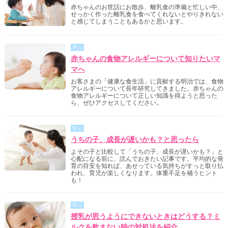
赤ちゃんのお世話にお散歩、離乳食の準備と忙しい中、
せっかく作った離乳食を食べてくれないとやりきれない
と感じてしまうこともあるかと思います。
学ぶ
赤ちゃんの食物アレルギーについて知りたいマ
マへ
お客さまの「健康な食生活」に貢献する明治では、食物
アレルギーについて長年研究してきました。赤ちゃんの
食物アレルギーについて正しい知識を得ようと思った
ら、ぜひアクセスしてください。
学ぶ
うちの子、成長が遅いかも？と思ったら
よその子と比較して「うちの子、成長が遅いかも？」と
心配になる前に、読んでおきたい記事です。平均的な発
育の目安を知れば、あせっている気持ちがすっと取り払
われ、育児が楽しくなります。体重不足を補うヒント
も！
学ぶ
授乳が思うようにできないときはどうする？ミ
ルクを飲まない時の対処法を紹介