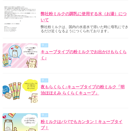
明治からのご案内
弊社粉ミルクの調乳に使用する水（お湯）につ
いて
弊社粉ミルクは、国内の水道水で溶いた時に母乳にでき
るだけ近くなるようにつくられております。
学ぶ
キューブタイプの粉ミルクでお出かけもらくら
く♪
学ぶ
夜もらくらく♪キューブタイプの粉ミルク「明
治ほほえみ らくらくキューブ」
学ぶ
粉ミルクはパパでもカンタン！キューブタイ
プ！