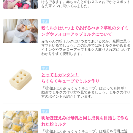
けもできます。赤ちゃんとのおススメおでかけスポット
を先輩ママに聞いてみました。
学ぶ
粉ミルクはいつまであげるべき？卒乳のタイミ
ングやフォローアップミルクについて
赤ちゃんの粉ミルクはいつまであげるのか、疑問に思う
ママもいるでしょう。この記事では粉ミルクをやめるタ
イミングやフォローアップミルクの取り入れ方について
わかりやすく説明します。
学ぶ
とってもカンタン！
らくらくキューブでミルク作り
「明治ほほえみ らくらくキューブ」はとっても簡単！
動画でミルクの作り方を見てみましょう。ミルクの作り
方のポイントも紹介しています。
学ぶ
明治ほほえみは母乳と同じ成長を目指して作ら
れた粉ミルク
「明治ほほえみ らくらくキューブ」は成分を母乳に近