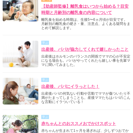
【助産師監修】離乳食はいつから始める？目安
時期と月齢別の離乳食の内容について
離乳食を始める時期は、生後5〜6ヵ月頃が目安です。
月齢別の離乳食の硬さ・量、注意点、よくある疑問をま
とめて解説します。
学ぶ
出産後、パパが協力してくれて嬉しかったこと
出産後はホルモンのバランスの関係でママの心が不安定
になる場合も。パパがやってくれたら嬉しい事を先輩マ
マに聞いてみました。
学ぶ
出産後、パパにイラっとした！
出産後パパの何気ない行動や言動でママが傷ついたり不
満がたまってしまうことも。産後ママたちはパパのこん
な言動にイラついている！
学ぶ
赤ちゃんとのおススメおでかけスポット
赤ちゃんが生まれて1ヶ月を過ぎれば、少しずつおでか