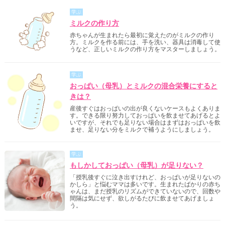
学ぶ
ミルクの作り方
赤ちゃんが生まれたら最初に覚えたのがミルクの作り
方。ミルクを作る前には、手を洗い、器具は消毒して使
うなど、正しいミルクの作り方をマスターしましょう。
学ぶ
おっぱい（母乳）とミルクの混合栄養にすると
きは？
産後すぐはおっぱいの出が良くないケースもよくありま
す。できる限り努力しておっぱいを飲ませてあげるとよ
いですが、それでも足りない場合はまずはおっぱいを飲
ませ、足りない分をミルクで補うようにしましょう。
学ぶ
もしかしておっぱい（母乳）が足りない？
「授乳後すぐに泣き出すけれど、おっぱいが足りないの
かしら」と悩むママは多いです。生まれたばかりの赤ち
ゃんは、まだ授乳のリズムができていないので、回数や
間隔は気にせず、欲しがるたびに飲ませてあげましょ
う。