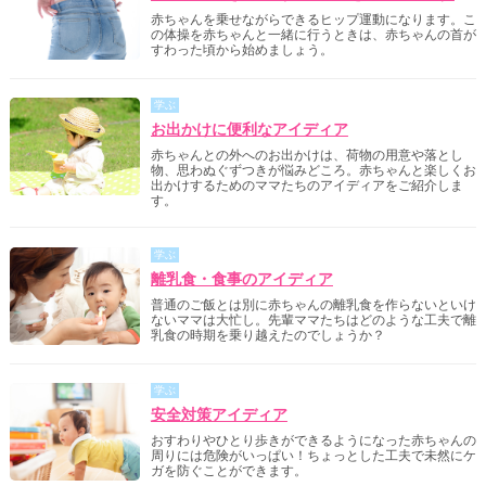
赤ちゃんを乗せながらできるヒップ運動になります。こ
の体操を赤ちゃんと一緒に行うときは、赤ちゃんの首が
すわった頃から始めましょう。
学ぶ
お出かけに便利なアイディア
赤ちゃんとの外へのお出かけは、荷物の用意や落とし
物、思わぬぐずつきが悩みどころ。赤ちゃんと楽しくお
出かけするためのママたちのアイディアをご紹介しま
す。
学ぶ
離乳食・食事のアイディア
普通のご飯とは別に赤ちゃんの離乳食を作らないといけ
ないママは大忙し。先輩ママたちはどのような工夫で離
乳食の時期を乗り越えたのでしょうか？
学ぶ
安全対策アイディア
おすわりやひとり歩きができるようになった赤ちゃんの
周りには危険がいっぱい！ちょっとした工夫で未然にケ
ガを防ぐことができます。