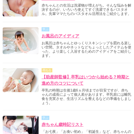
赤ちゃんとの生活は洗濯物が増えがち。そんな悩みを解
決するのが、いろいろ使えてすぐ洗濯できるバスタオ
ル。先輩ママたちのバスタオル活用法をご紹介します。
学ぶ
お風呂のアイディア
お風呂は赤ちゃんとゆっくりスキンシップを図れる楽し
い空間。タオルやネットなどちょっとしたアイテムを使
った、より楽しく入浴するためのアイディアをご紹介し
ます。
尋ねる
【助産師監修】卒乳はいつから始める？時期と
進め方のコツについて
卒乳の時期は生後1歳6ヵ月頃までが目安ですが、赤ち
ゃんの成長によって個人差があります。卒乳前には離乳
食を充実させ、生活リズムを整えるなどの準備をしまし
ょう。
学ぶ
赤ちゃん歳時記リスト
「お七夜」「お食い初め」「初誕生」など、赤ちゃんの