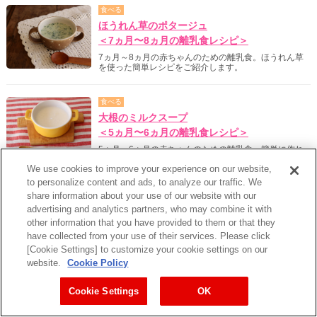
食べる
ほうれん草のポタージュ
＜7ヵ月〜8ヵ月の離乳食レシピ＞
7ヵ月～8ヵ月の赤ちゃんのための離乳食。ほうれん草
を使った簡単レシピをご紹介します。
食べる
大根のミルクスープ
＜5ヵ月〜6ヵ月の離乳食レシピ＞
5ヵ月～6ヵ月の赤ちゃんのための離乳食。簡単に作れ
る大根を使ったレシピをご紹介します。
We use cookies to improve your experience on our website,
to personalize content and ads, to analyze our traffic. We
食べる
share information about your use of our website with our
advertising and analytics partners, who may combine it with
豆腐と白身魚のトロトロミルクあんかけ
other information that you have provided to them or that they
＜7ヵ月〜8ヵ月の離乳食レシピ＞
have collected from your use of their services. Please click
7ヵ月～8ヵ月の赤ちゃんのための離乳食。簡単に作れ
[Cookie Settings] to customize your cookie settings on our
る豆腐と白身魚のを使ったレシピをご紹介します。
website.
Cookie Policy
食べる
Cookie Settings
OK
さつまいものミルクピュレ