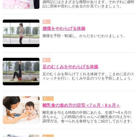
歳時記にはさまざまな種類があります。それぞれに歳時
記に意味や習わしがあるのか見ていきましょう。
動く
腰痛をやわらげる体操
腰痛を予防・軽減し、からだをいたわりましょう。
動く
足のむくみをやわらげる体操
足のむくみを和らげてくれる体操です。こまめに足のス
トレッチを行い、むくみや足のつりを予防しましょう。
食べる
離乳食の進め方の目安＜7ヵ月・8ヵ月＞
離乳食を与える時期の中期にあたる、生後7〜8ヵ月の
赤ちゃん。この時期の赤ちゃんへの離乳食の与え方や、
調理方法、食べられる食材などをご紹介しております。
食べる