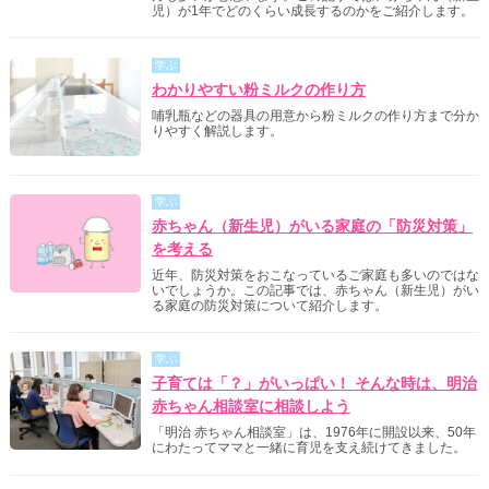
児）が1年でどのくらい成長するのかをご紹介します。
学ぶ
わかりやすい粉ミルクの作り方
哺乳瓶などの器具の用意から粉ミルクの作り方まで分か
りやすく解説します。
学ぶ
赤ちゃん（新生児）がいる家庭の「防災対策」
を考える
近年、防災対策をおこなっているご家庭も多いのではな
いでしょうか。この記事では、赤ちゃん（新生児）がい
る家庭の防災対策について紹介します。
学ぶ
子育ては「？」がいっぱい！ そんな時は、明治
赤ちゃん相談室に相談しよう
「明治 赤ちゃん相談室」は、1976年に開設以来、50年
にわたってママと一緒に育児を支え続けてきました。