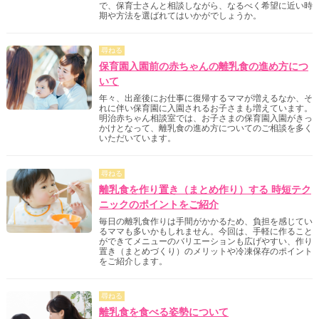
で、保育士さんと相談しながら、なるべく希望に近い時
期や方法を選ばれてはいかがでしょうか。
尋ねる
保育園入園前の赤ちゃんの離乳食の進め方につ
いて
年々、出産後にお仕事に復帰するママが増えるなか、そ
れに伴い保育園に入園されるお子さまも増えています。
明治赤ちゃん相談室では、お子さまの保育園入園がきっ
かけとなって、離乳食の進め方についてのご相談を多く
いただいています。
尋ねる
離乳食を作り置き（まとめ作り）する 時短テク
ニックのポイントをご紹介
毎日の離乳食作りは手間がかかるため、負担を感じてい
るママも多いかもしれません。今回は、手軽に作ること
ができてメニューのバリエーションも広げやすい、作り
置き（まとめづくり）のメリットや冷凍保存のポイント
をご紹介します。
尋ねる
離乳食を食べる姿勢について