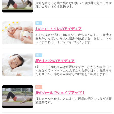
腹筋を鍛えると共に慣れない抱っこや授乳で起こる肩や
腕のコリもほぐす体操です。
学ぶ
おむつ・トイレのアイディア
おむつ換えや汚れ・匂いなど、赤ちゃんのトイレ事情は
悩みがいっぱい。そんな悩みを解消する、おむつ・トイ
レにまつわるアイディアをご紹介します。
学ぶ
寝かしつけのアイディア
眠っている赤ちゃんは可愛いですが、なかなか寝付いて
くれなくてヘトヘト…なんてことも多いはず。先輩ママ
たち直伝の、赤ちゃん寝かしつけ術をご紹介します。
動く
腰のカールでシェイプアップ！
腰をカールさせることにより、腰痛の予防につながる腹
筋運動です。