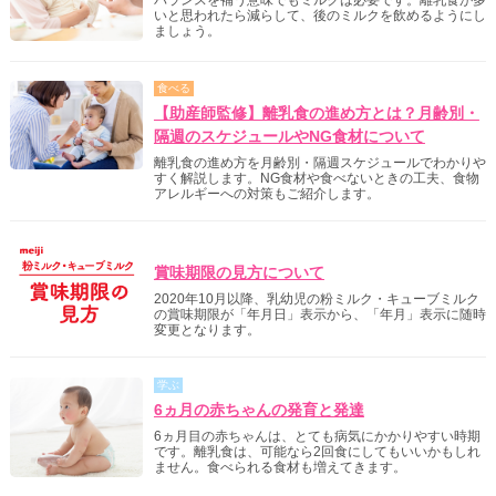
バランスを補う意味でもミルクは必要です。離乳食が多
いと思われたら減らして、後のミルクを飲めるようにし
ましょう。
食べる
【助産師監修】離乳食の進め方とは？月齢別・
隔週のスケジュールやNG食材について
離乳食の進め方を月齢別・隔週スケジュールでわかりや
すく解説します。NG食材や食べないときの工夫、食物
アレルギーへの対策もご紹介します。
明治からのご案内
賞味期限の見方について
2020年10月以降、乳幼児の粉ミルク・キューブミルク
の賞味期限が「年月日」表示から、「年月」表示に随時
変更となります。
学ぶ
6ヵ月の赤ちゃんの発育と発達
6ヵ月目の赤ちゃんは、とても病気にかかりやすい時期
です。離乳食は、可能なら2回食にしてもいいかもしれ
ません。食べられる食材も増えてきます。