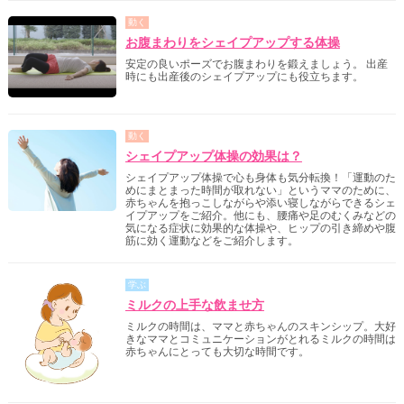
動く
お腹まわりをシェイプアップする体操
安定の良いポーズでお腹まわりを鍛えましょう。 出産
時にも出産後のシェイプアップにも役立ちます。
動く
シェイプアップ体操の効果は？
シェイプアップ体操で心も身体も気分転換！「運動のた
めにまとまった時間が取れない」というママのために、
赤ちゃんを抱っこしながらや添い寝しながらできるシェ
イプアップをご紹介。他にも、腰痛や足のむくみなどの
気になる症状に効果的な体操や、ヒップの引き締めや腹
筋に効く運動などをご紹介します。
学ぶ
ミルクの上手な飲ませ方
ミルクの時間は、ママと赤ちゃんのスキンシップ。大好
きなママとコミュニケーションがとれるミルクの時間は
赤ちゃんにとっても大切な時間です。