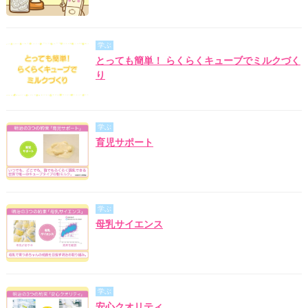
学ぶ
とっても簡単！ らくらくキューブでミルクづく
り
学ぶ
育児サポート
学ぶ
母乳サイエンス
学ぶ
安心クオリティ