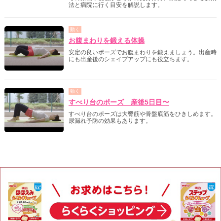
法と病院に行く目安を解説します。
動く
お腹まわりを鍛える体操
安定の良いポーズでお腹まわりを鍛えましょう。出産時
にも出産後のシェイプアップにも役立ちます。
動く
すべり台のポーズ 産後5日目〜
すべり台のポーズは大臀筋や骨盤底筋をひきしめます。
尿漏れ予防の効果もあります。