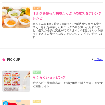
食べる
ミルクを使った栄養たっぷりの離乳食アレンジ
レシピ
赤ちゃんが1歳を迎える頃になると離乳食を食べる量も
増え、母乳を卒業したりミルクの量が減ったりするな
ど、授乳の様子に変化がでてきます。今回はミルクを使
ってできる栄養たっぷりのアレンジレシピをご紹介しま
す。
PICK UP
一覧へ
得する
らくらくショッピング
明治ベビー関連商品が、お得な価格で購入できるおすす
め通販サイト！
尋ねる