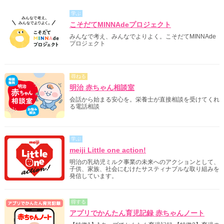
学ぶ
こそだてMINNAdeプロジェクト
みんなで考え、みんなでよりよく。こそだてMINNAde
プロジェクト
尋ねる
明治 赤ちゃん相談室
会話から始まる安心を。栄養士が直接相談を受けてくれ
る電話相談
学ぶ
meiji Little one action!
明治の乳幼児ミルク事業の未来へのアクションとして、
子供、家族、社会にむけたサスティナブルな取り組みを
発信しています。
得する
アプリでかんたん育児記録 赤ちゃんノート