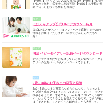
【特徴1】1タップでかんたん育児記録 【特徴2】育児の
お悩みを無料で栄養士に相談可能 【特徴3】お子様の月
齢に合ったお役立ち情報をお届け
得する
ほほえみクラブ公式LINEアカウント紹介
公式LINEアカウントではママ・パパを応援するための
情報をお届けいたします。60秒でかんたん友だち登
録！
得する
明治 ベビーダイアリー記録ページダウンロード
明治が主に病産院でお配りしている大人気のベビーダイ
アリーの記録ページがダウンロードできます。
学ぶ
2歳～3歳のお子さまの発育と発達
2歳～3歳になると言葉もなめらかになり、ちょっとし
た会話も成り立つようになってきます。そして、自分で
物事を考える力、思考力もしっかり身に付いてくる頃で
す。ひとりでできることも増えてくるので、できた時に
は「できたね！」とたくさんほめることも大事です。