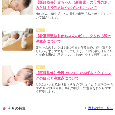
【医師監修】赤ちゃん（新生児）の母乳のあげ
方とは？授乳方法やポイントについて
赤ちゃん（新生児）への母乳の授乳方法とポイントにつ
いて紹介します。
尋ねる
【看護師監修】赤ちゃんの粉ミルクを作る際の
注意点について
赤ちゃんのミルクは1日に何回も作るため、作り置きを
したいと思うママもいるでしょう。この記事では粉ミル
クを作る際の注意点についてわかりやすく説明します。
尋ねる
【医師監修】母乳はいつまであげる？タイミン
グの目安と注意点について
母乳はいつまであげるべきなのでしょうか？日本の平均
やWHOの推奨内容、卒乳の目安・注意点をわかりやす
く解説します。
今月の特集
過去の特集一覧へ