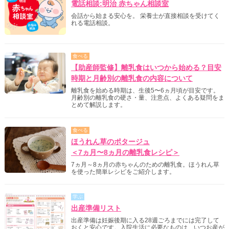
電話相談:明治 赤ちゃん相談室
会話から始まる安心を。 栄養士が直接相談を受けてく
れる電話相談。
食べる
【助産師監修】離乳食はいつから始める？目安
時期と月齢別の離乳食の内容について
離乳食を始める時期は、生後5〜6ヵ月頃が目安です。
月齢別の離乳食の硬さ・量、注意点、よくある疑問をま
とめて解説します。
食べる
ほうれん草のポタージュ
＜7ヵ月〜8ヵ月の離乳食レシピ＞
7ヵ月～8ヵ月の赤ちゃんのための離乳食。ほうれん草
を使った簡単レシピをご紹介します。
学ぶ
出産準備リスト
出産準備は妊娠後期に入る28週ごろまでには完了して
おくと安心です。入院生活に必要なものは、いつお産が