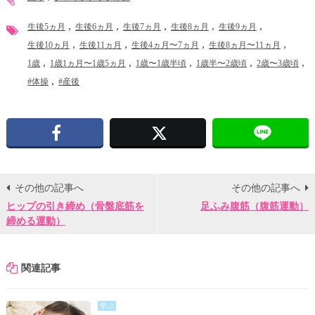
生後5ヵ月
生後6ヵ月
生後7ヵ月
生後8ヵ月
生後9ヵ月
生後10ヵ月
生後11ヵ月
生後4ヵ月〜7ヵ月
生後8ヵ月〜11ヵ月
1歳
1歳1ヵ月〜1歳5ヵ月
1歳〜1歳半頃
1歳半〜2歳頃
2歳〜3歳頃
#体操
#産後
Facebook
X
その他の記事へ
その他の記事へ
ヒップの引き締め（骨盤底筋を
足ふみ腹筋（腹筋運動）
締める運動）
関連記事
学ぶ