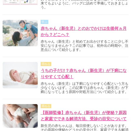
来てもよいように、バッグに詰めて準備しておきましょ
う。
学ぶ
赤ちゃん（新生児）とのおでかけは生後何ヵ月
から？どこへ？
赤ちゃん（新生児）と初めてお出かけすることに少し不
安になりませんか？この記事では、初外出の時期や、注
意点について紹介します。
尋ねる
うちの子だけ？赤ちゃん（新生児）が下痢にな
りやすくて心配！
赤ちゃん（新生児）は下痢になりやすく心配という方も
少なくないはず。この記事では赤ちゃん（新生児）が下
痢になってしまう原因や対処方法について紹介します。
尋ねる
【医師監修】赤ちゃん（新生児）が便秘？原因
と家庭でできる解消方法、受診の目安について
新生児の赤ちゃんは、毎日排便しないことがあります。
その原因や便秘かどうかの見分け方、家庭でできる解消