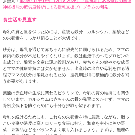
参照元：
那須野 順子 ほか（2018‐2025）「産褥期にある母親の自律
神経機能の疲労度解析による授乳支援プログラムの開発」
食生活を見直す
母乳の質と量を保つためには、産後も鉄分、カルシウム、葉酸など
の栄養素をしっかり摂ることが大切です。
鉄分は、母乳を通じて赤ちゃんに優先的に届けられるため、ママの
体内の鉄分が不足しやすくなります。鉄は血液中のヘモグロビンの
主成分で、酸素を全身に運ぶ役割があり、赤ちゃんの健やかな成長
とママの健康維持には欠かせません。出産時の出血や母乳を作る過
程でママの鉄分は消耗されるため、授乳期は特に積極的に鉄分を補
う必要があります。
葉酸は赤血球の生成に関わるビタミンで、母乳の質の維持にも関係
しています。カルシウムは赤ちゃんの骨の発育に欠かせず、ママの
骨密度低下を防ぐためにも十分な摂取が望まれます。
母乳を続けるためにも、これらの栄養素を特に意識しながら、脂っ
こい食事や過度に高カロリーな食事は控え、和食を中心に魚や野
菜、豆製品などをバランスよく取り入れましょう。まずは、無理の