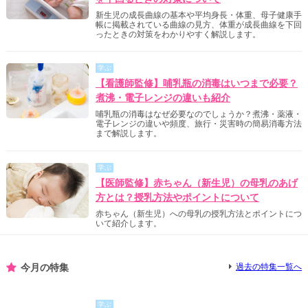
新生児の成長曲線の基本や平均身長・体重、母子健康手
帳に掲載されている曲線の見方、体重が成長曲線を下回
ったときの対策をわかりやすく解説します。
学ぶ
【看護師監修】哺乳瓶の消毒はいつまで必要？
煮沸・電子レンジの違いも紹介
哺乳瓶の消毒はなぜ必要なのでしょうか？煮沸・薬液・
電子レンジの違いや頻度、旅行・災害時の簡易消毒方法
まで解説します。
学ぶ
【医師監修】赤ちゃん（新生児）の母乳のあげ
方とは？授乳方法やポイントについて
赤ちゃん（新生児）への母乳の授乳方法とポイントにつ
いて紹介します。
今月の特集
過去の特集一覧へ
学ぶ