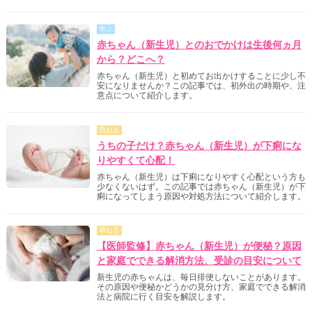
学ぶ
赤ちゃん（新生児）とのおでかけは生後何ヵ月
から？どこへ？
赤ちゃん（新生児）と初めてお出かけすることに少し不
安になりませんか？この記事では、初外出の時期や、注
意点について紹介します。
尋ねる
うちの子だけ？赤ちゃん（新生児）が下痢にな
りやすくて心配！
赤ちゃん（新生児）は下痢になりやすく心配という方も
少なくないはず。この記事では赤ちゃん（新生児）が下
痢になってしまう原因や対処方法について紹介します。
尋ねる
【医師監修】赤ちゃん（新生児）が便秘？原因
と家庭でできる解消方法、受診の目安について
新生児の赤ちゃんは、毎日排便しないことがあります。
その原因や便秘かどうかの見分け方、家庭でできる解消
法と病院に行く目安を解説します。