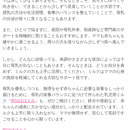
マは決して少なくありません。そんなときこそ、焦らずにゆっくり
向き合い、できることから少しずつ見直していくことが大切です。
授乳の方法や生活習慣、食事のバランスを整えていくことで、母乳
の分泌が徐々に良くなることもあります。
また、ひとりで悩まずに、産院や母乳外来、助産師など専門家のサ
ポートを積極的に受けることもおすすめします。ママも赤ちゃんも
健やかに過ごせるよう、周りの力を借りながら少しずつ前へ進んで
いきましょう。
しかし、どんなに頑張っても、体調やさまざまな状況によっては十
分に母乳が出ないこともあります。そんなときは、どうか自分を責
めず、ミルクの力も上手に活用してください。ミルクはママの心身
の負担を軽減してくれる大切なサポート役です。
母乳を優先しつつも、無理をせず赤ちゃんに必要な栄養をしっかり
届けるために、母乳の栄養バランスに近づけて作られた乳児用ミル
ク「
明治ほほえみ
」も、ぜひご検討ください。鉄分や亜鉛など、赤
ちゃんの成長に欠かせない成分がしっかりと配合されています。ミ
ルクも上手に取り入れながら、ママが無理せず、安心して笑顔です
ごせることを心から願っています。