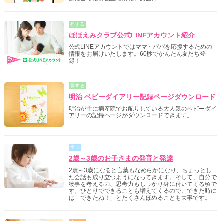
得する
ほほえみクラブ公式LINEアカウント紹介
公式LINEアカウントではママ・パパを応援するための
情報をお届けいたします。60秒でかんたん友だち登
録！
得する
明治 ベビーダイアリー記録ページダウンロード
明治が主に病産院でお配りしている大人気のベビーダイ
アリーの記録ページがダウンロードできます。
学ぶ
2歳～3歳のお子さまの発育と発達
2歳～3歳になると言葉もなめらかになり、ちょっとし
た会話も成り立つようになってきます。そして、自分で
物事を考える力、思考力もしっかり身に付いてくる頃で
す。ひとりでできることも増えてくるので、できた時に
は「できたね！」とたくさんほめることも大事です。