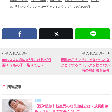
1歳半〜2歳頃
2歳〜3歳頃
1歳〜3歳
#育児アイディア
#授乳
#幼児食レシピ
#フォローアップミルク
#赤ちゃんの健康
Facebook
X
その他の記事へ
その他の記事へ
赤ちゃんの脳の成長には鉄が必
授乳が思うようにできないとき
要！うちの子、足りてる？
はどうする？ミルクを飲まない
時の対処法を紹介
関連記事
学ぶ
【医師監修】新生児の成長曲線とは？成長曲線
を下回るときの対策について