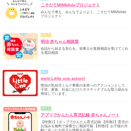
こそだてMINNAdeプロジェクト
みんなで考え、みんなでよりよく。こそだてMINNAde
プロジェクト
尋ねる
明治 赤ちゃん相談室
会話から始まる安心を。栄養士が直接相談を受けてくれ
る電話相談
学ぶ
meiji Little one action!
明治の乳幼児ミルク事業の未来へのアクションとして、
子供、家族、社会にむけたサスティナブルな取り組みを
発信しています。
得する
アプリでかんたん育児記録 赤ちゃんノート
【特徴1】1タップでかんたん育児記録 【特徴2】育児の
お悩みを無料で栄養士に相談可能 【特徴3】お子様の月
齢に合ったお役立ち情報をお届け