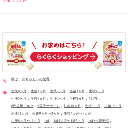
明治ほほえみ
学ぶ
赤ちゃんへの授乳
生後0ヵ月
生後1ヵ月
生後2ヵ月
生後3ヵ月
生後4ヵ月
生後5ヵ月
生後6ヵ月
生後7ヵ月
生後8ヵ月
#母乳
#乳児用ミルク
#育児サポート
妊娠10ヵ月
生後9ヵ月
生後10ヵ月
生後11ヵ月
生後0ヵ月〜3ヵ月
生後4ヵ月〜7ヵ月
生後8ヵ月〜11ヵ月
1歳
1歳1ヵ月〜1歳5ヵ月
1歳〜1歳半頃