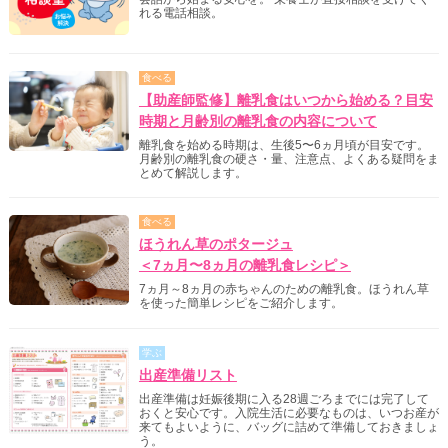
れる電話相談。
食べる
【助産師監修】離乳食はいつから始める？目安
時期と月齢別の離乳食の内容について
離乳食を始める時期は、生後5〜6ヵ月頃が目安です。
月齢別の離乳食の硬さ・量、注意点、よくある疑問をま
とめて解説します。
食べる
ほうれん草のポタージュ
＜7ヵ月〜8ヵ月の離乳食レシピ＞
7ヵ月～8ヵ月の赤ちゃんのための離乳食。ほうれん草
を使った簡単レシピをご紹介します。
学ぶ
出産準備リスト
出産準備は妊娠後期に入る28週ごろまでには完了して
おくと安心です。入院生活に必要なものは、いつお産が
来てもよいように、バッグに詰めて準備しておきましょ
う。