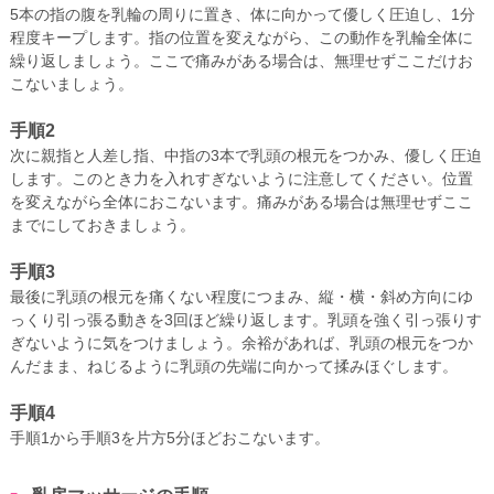
5本の指の腹を乳輪の周りに置き、体に向かって優しく圧迫し、1分
程度キープします。指の位置を変えながら、この動作を乳輪全体に
繰り返しましょう。ここで痛みがある場合は、無理せずここだけお
こないましょう。
手順2
次に親指と人差し指、中指の3本で乳頭の根元をつかみ、優しく圧迫
します。このとき力を入れすぎないように注意してください。位置
を変えながら全体におこないます。痛みがある場合は無理せずここ
までにしておきましょう。
手順3
最後に乳頭の根元を痛くない程度につまみ、縦・横・斜め方向にゆ
っくり引っ張る動きを3回ほど繰り返します。乳頭を強く引っ張りす
ぎないように気をつけましょう。余裕があれば、乳頭の根元をつか
んだまま、ねじるように乳頭の先端に向かって揉みほぐします。
手順4
手順1から手順3を片方5分ほどおこないます。