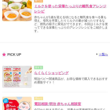
食べる
ミルクを使った栄養たっぷりの離乳食アレンジ
レシピ
赤ちゃんが1歳を迎える頃になると離乳食を食べる量も
増え、母乳を卒業したりミルクの量が減ったりするな
ど、授乳の様子に変化がでてきます。今回はミルクを使
ってできる栄養たっぷりのアレンジレシピをご紹介しま
す。
PICK UP
一覧へ
得する
らくらくショッピング
明治ベビー関連商品が、お得な価格で購入できるおすす
め通販サイト！
尋ねる
電話相談:明治 赤ちゃん相談室
会話から始まる安心を。 栄養士が直接相談を受けてく