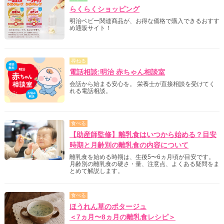
らくらくショッピング
明治ベビー関連商品が、お得な価格で購入できるおすす
め通販サイト！
尋ねる
電話相談:明治 赤ちゃん相談室
会話から始まる安心を。 栄養士が直接相談を受けてく
れる電話相談。
食べる
【助産師監修】離乳食はいつから始める？目安
時期と月齢別の離乳食の内容について
離乳食を始める時期は、生後5〜6ヵ月頃が目安です。
月齢別の離乳食の硬さ・量、注意点、よくある疑問をま
とめて解説します。
食べる
ほうれん草のポタージュ
＜7ヵ月〜8ヵ月の離乳食レシピ＞