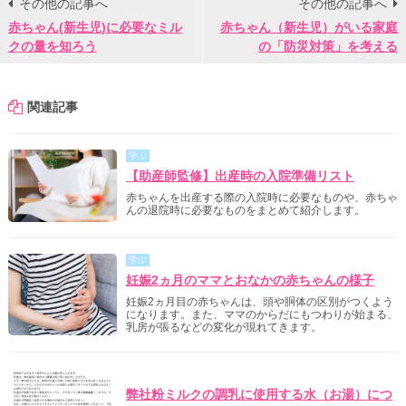
その他の記事へ
その他の記事へ
赤ちゃん(新生児)に必要なミル
赤ちゃん（新生児）がいる家庭
クの量を知ろう
の「防災対策」を考える
関連記事
学ぶ
【助産師監修】出産時の入院準備リスト
赤ちゃんを出産する際の入院時に必要なものや、赤ちゃ
んの退院時に必要なものをまとめて紹介します。
学ぶ
妊娠2ヵ月のママとおなかの赤ちゃんの様子
妊娠2ヵ月目の赤ちゃんは、頭や胴体の区別がつくよう
になります。また、ママのからだにもつわりが始まる、
乳房が張るなどの変化が現れてきます。
明治からのご案内
弊社粉ミルクの調乳に使用する水（お湯）につ