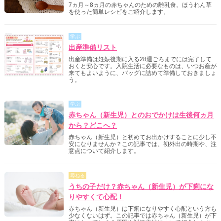
7ヵ月～8ヵ月の赤ちゃんのための離乳食。ほうれん草
を使った簡単レシピをご紹介します。
学ぶ
出産準備リスト
出産準備は妊娠後期に入る28週ごろまでには完了して
おくと安心です。入院生活に必要なものは、いつお産が
来てもよいように、バッグに詰めて準備しておきましょ
う。
学ぶ
赤ちゃん（新生児）とのおでかけは生後何ヵ月
から？どこへ？
赤ちゃん（新生児）と初めてお出かけすることに少し不
安になりませんか？この記事では、初外出の時期や、注
意点について紹介します。
尋ねる
うちの子だけ？赤ちゃん（新生児）が下痢にな
りやすくて心配！
赤ちゃん（新生児）は下痢になりやすく心配という方も
少なくないはず。この記事では赤ちゃん（新生児）が下