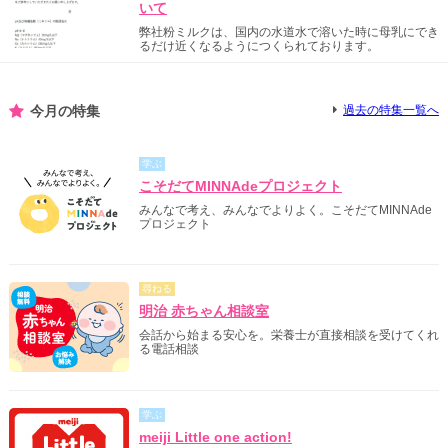
いて
弊社粉ミルクは、国内の水道水で溶いた時に母乳にでき
るだけ近くなるようにつくられております。
今月の特集
過去の特集一覧へ
学ぶ
こそだてMINNAdeプロジェクト
みんなで考え、みんなでよりよく。こそだてMINNAde
プロジェクト
尋ねる
明治 赤ちゃん相談室
会話から始まる安心を。栄養士が直接相談を受けてくれ
る電話相談
学ぶ
meiji Little one action!