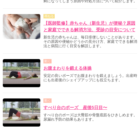
痢になってしまう原因や対処方法について紹介します。
尋ねる
【医師監修】赤ちゃん（新生児）が便秘？原因
と家庭でできる解消方法、受診の目安について
新生児の赤ちゃんは、毎日排便しないことがあります。
その原因や便秘かどうかの見分け方、家庭でできる解消
法と病院に行く目安を解説します。
動く
お腹まわりを鍛える体操
安定の良いポーズでお腹まわりを鍛えましょう。出産時
にも出産後のシェイプアップにも役立ちます。
動く
すべり台のポーズ 産後5日目〜
すべり台のポーズは大臀筋や骨盤底筋をひきしめます。
尿漏れ予防の効果もあります。