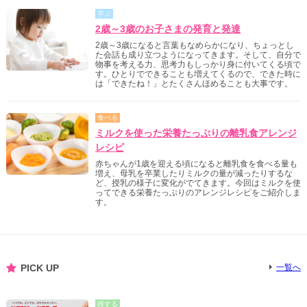
学ぶ
2歳～3歳のお子さまの発育と発達
2歳～3歳になると言葉もなめらかになり、ちょっとし
た会話も成り立つようになってきます。そして、自分で
物事を考える力、思考力もしっかり身に付いてくる頃で
す。ひとりでできることも増えてくるので、できた時に
は「できたね！」とたくさんほめることも大事です。
食べる
ミルクを使った栄養たっぷりの離乳食アレンジ
レシピ
赤ちゃんが1歳を迎える頃になると離乳食を食べる量も
増え、母乳を卒業したりミルクの量が減ったりするな
ど、授乳の様子に変化がでてきます。今回はミルクを使
ってできる栄養たっぷりのアレンジレシピをご紹介しま
す。
PICK UP
一覧へ
得する