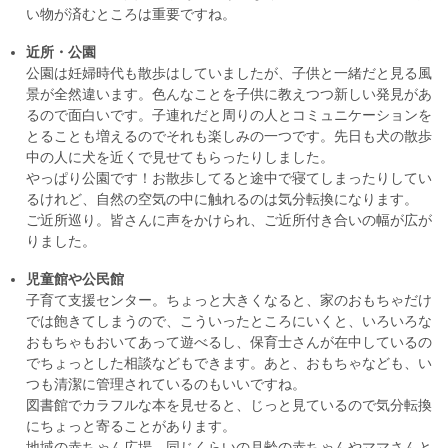
い物が済むところは重要ですね。
近所・公園
公園は妊婦時代も散歩はしていましたが、子供と一緒だと見る風
景が全然違います。色んなことを子供に教えつつ新しい発見があ
るので面白いです。子連れだと周りの人とコミュニケーションを
とることも増えるのでそれも楽しみの一つです。先日も犬の散歩
中の人に犬を近くで見せてもらったりしました。
やっぱり公園です！お散歩してると途中で寝てしまったりしてい
るけれど、自然の空気の中に触れるのは気分転換になります。
ご近所巡り。皆さんに声をかけられ、ご近所付き合いの幅が広が
りました。
児童館や公民館
子育て支援センター。ちょっと大きくなると、家のおもちゃだけ
では飽きてしまうので、こういったところにいくと、いろいろな
おもちゃもおいてあって遊べるし、保育士さんが在中しているの
でちょっとした相談などもできます。あと、おもちゃなども、い
つも清潔に管理されているのもいいですね。
図書館でカラフルな本を見せると、じっと見ているので気分転換
にちょっと寄ることがあります。
地域の赤ちゃん広場。同じくらいの月齢の赤ちゃんやママさんと