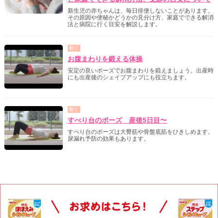
新生児の赤ちゃんは、毎日排便しないことがあります。
その原因や便秘かどうかの見分け方、家庭でできる解消
法と病院に行く目安を解説します。
動く
お腹まわりを鍛える体操
安定の良いポーズでお腹まわりを鍛えましょう。出産時
にも出産後のシェイプアップにも役立ちます。
動く
すべり台のポーズ 産後5日目〜
すべり台のポーズは大臀筋や骨盤底筋をひきしめます。
尿漏れ予防の効果もあります。