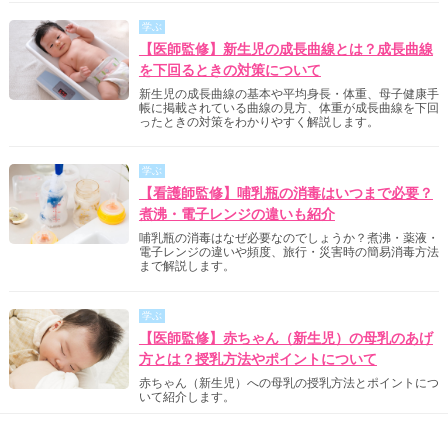
学ぶ
【医師監修】新生児の成長曲線とは？成長曲線
を下回るときの対策について
新生児の成長曲線の基本や平均身長・体重、母子健康手
帳に掲載されている曲線の見方、体重が成長曲線を下回
ったときの対策をわかりやすく解説します。
学ぶ
【看護師監修】哺乳瓶の消毒はいつまで必要？
煮沸・電子レンジの違いも紹介
哺乳瓶の消毒はなぜ必要なのでしょうか？煮沸・薬液・
電子レンジの違いや頻度、旅行・災害時の簡易消毒方法
まで解説します。
学ぶ
【医師監修】赤ちゃん（新生児）の母乳のあげ
方とは？授乳方法やポイントについて
赤ちゃん（新生児）への母乳の授乳方法とポイントにつ
いて紹介します。