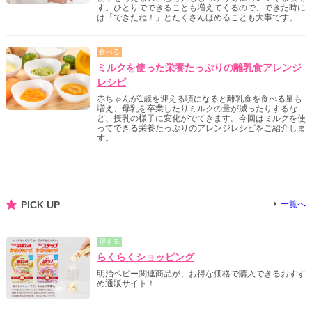
す。ひとりでできることも増えてくるので、できた時に
は「できたね！」とたくさんほめることも大事です。
食べる
ミルクを使った栄養たっぷりの離乳食アレンジ
レシピ
赤ちゃんが1歳を迎える頃になると離乳食を食べる量も
増え、母乳を卒業したりミルクの量が減ったりするな
ど、授乳の様子に変化がでてきます。今回はミルクを使
ってできる栄養たっぷりのアレンジレシピをご紹介しま
す。
PICK UP
一覧へ
得する
らくらくショッピング
明治ベビー関連商品が、お得な価格で購入できるおすす
め通販サイト！