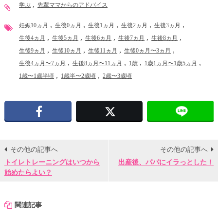
学ぶ
先輩ママからのアドバイス
妊娠10ヵ月
生後0ヵ月
生後1ヵ月
生後2ヵ月
生後3ヵ月
生後4ヵ月
生後5ヵ月
生後6ヵ月
生後7ヵ月
生後8ヵ月
生後9ヵ月
生後10ヵ月
生後11ヵ月
生後0ヵ月〜3ヵ月
生後4ヵ月〜7ヵ月
生後8ヵ月〜11ヵ月
1歳
1歳1ヵ月〜1歳5ヵ月
1歳〜1歳半頃
1歳半〜2歳頃
2歳〜3歳頃
Facebook
X
その他の記事へ
その他の記事へ
トイレトレーニングはいつから
出産後、パパにイラっとした！
始めたらよい？
関連記事