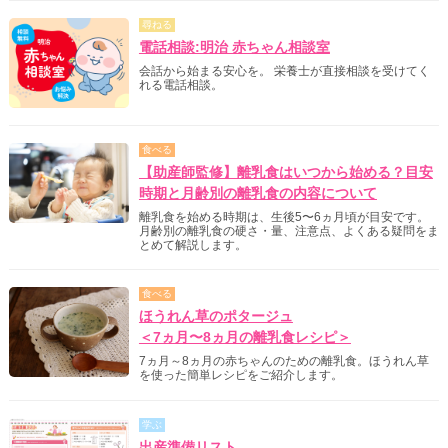
尋ねる
電話相談:明治 赤ちゃん相談室
会話から始まる安心を。 栄養士が直接相談を受けてく
れる電話相談。
食べる
【助産師監修】離乳食はいつから始める？目安
時期と月齢別の離乳食の内容について
離乳食を始める時期は、生後5〜6ヵ月頃が目安です。
月齢別の離乳食の硬さ・量、注意点、よくある疑問をま
とめて解説します。
食べる
ほうれん草のポタージュ
＜7ヵ月〜8ヵ月の離乳食レシピ＞
7ヵ月～8ヵ月の赤ちゃんのための離乳食。ほうれん草
を使った簡単レシピをご紹介します。
学ぶ
出産準備リスト