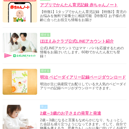
アプリでかんたん育児記録 赤ちゃんノート
【特徴1】1タップでかんたん育児記録 【特徴2】育児の
お悩みを無料で栄養士に相談可能 【特徴3】お子様の月
齢に合ったお役立ち情報をお届け
得する
ほほえみクラブ公式LINEアカウント紹介
公式LINEアカウントではママ・パパを応援するための
情報をお届けいたします。60秒でかんたん友だち登
録！
得する
明治 ベビーダイアリー記録ページダウンロード
明治が主に病産院でお配りしている大人気のベビーダイ
アリーの記録ページがダウンロードできます。
学ぶ
2歳～3歳のお子さまの発育と発達
2歳～3歳になると言葉もなめらかになり、ちょっとし
た会話も成り立つようになってきます。そして、自分で
物事を考える力、思考力もしっかり身に付いてくる頃で