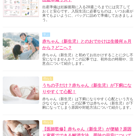
出産準備は妊娠後期に入る28週ごろまでには完了して
おくと安心です。入院生活に必要なものは、いつお産が
来てもよいように、バッグに詰めて準備しておきましょ
う。
学ぶ
赤ちゃん（新生児）とのおでかけは生後何ヵ月
から？どこへ？
赤ちゃん（新生児）と初めてお出かけすることに少し不
安になりませんか？この記事では、初外出の時期や、注
意点について紹介します。
尋ねる
うちの子だけ？赤ちゃん（新生児）が下痢にな
りやすくて心配！
赤ちゃん（新生児）は下痢になりやすく心配という方も
少なくないはず。この記事では赤ちゃん（新生児）が下
痢になってしまう原因や対処方法について紹介します。
尋ねる
【医師監修】赤ちゃん（新生児）が便秘？原因
と家庭でできる解消方法、受診の目安について