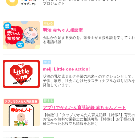
プロジェクト
尋ねる
明治 赤ちゃん相談室
会話から始まる安心を。栄養士が直接相談を受けてくれ
る電話相談
学ぶ
meiji Little one action!
明治の乳幼児ミルク事業の未来へのアクションとして、
子供、家族、社会にむけたサスティナブルな取り組みを
発信しています。
得する
アプリでかんたん育児記録 赤ちゃんノート
【特徴1】1タップでかんたん育児記録 【特徴2】育児の
お悩みを無料で栄養士に相談可能 【特徴3】お子様の月
齢に合ったお役立ち情報をお届け