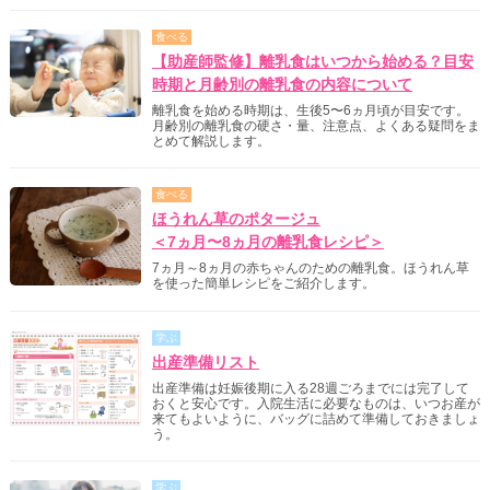
食べる
【助産師監修】離乳食はいつから始める？目安
時期と月齢別の離乳食の内容について
離乳食を始める時期は、生後5〜6ヵ月頃が目安です。
月齢別の離乳食の硬さ・量、注意点、よくある疑問をま
とめて解説します。
食べる
ほうれん草のポタージュ
＜7ヵ月〜8ヵ月の離乳食レシピ＞
7ヵ月～8ヵ月の赤ちゃんのための離乳食。ほうれん草
を使った簡単レシピをご紹介します。
学ぶ
出産準備リスト
出産準備は妊娠後期に入る28週ごろまでには完了して
おくと安心です。入院生活に必要なものは、いつお産が
来てもよいように、バッグに詰めて準備しておきましょ
う。
学ぶ