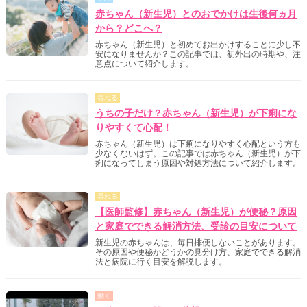
赤ちゃん（新生児）とのおでかけは生後何ヵ月
から？どこへ？
赤ちゃん（新生児）と初めてお出かけすることに少し不
安になりませんか？この記事では、初外出の時期や、注
意点について紹介します。
尋ねる
うちの子だけ？赤ちゃん（新生児）が下痢にな
りやすくて心配！
赤ちゃん（新生児）は下痢になりやすく心配という方も
少なくないはず。この記事では赤ちゃん（新生児）が下
痢になってしまう原因や対処方法について紹介します。
尋ねる
【医師監修】赤ちゃん（新生児）が便秘？原因
と家庭でできる解消方法、受診の目安について
新生児の赤ちゃんは、毎日排便しないことがあります。
その原因や便秘かどうかの見分け方、家庭でできる解消
法と病院に行く目安を解説します。
動く