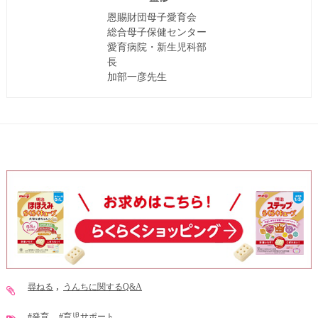
恩賜財団母子愛育会
総合母子保健センター
愛育病院・新生児科部
長
加部一彦先生
尋ねる
うんちに関するQ&A
#発育
#育児サポート