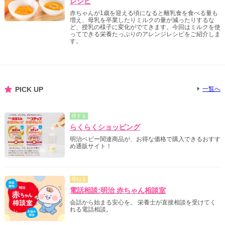
レシピ
赤ちゃんが1歳を迎える頃になると離乳食を食べる量も
増え、母乳を卒業したりミルクの量が減ったりするな
ど、授乳の様子に変化がでてきます。今回はミルクを使
ってできる栄養たっぷりのアレンジレシピをご紹介しま
す。
PICK UP
一覧へ
得する
らくらくショッピング
明治ベビー関連商品が、お得な価格で購入できるおすす
め通販サイト！
尋ねる
電話相談:明治 赤ちゃん相談室
会話から始まる安心を。 栄養士が直接相談を受けてく
れる電話相談。