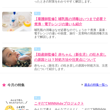
ったときの対策をわかりやすく解説します。
学ぶ
【看護師監修】哺乳瓶の消毒はいつまで必要？
煮沸・電子レンジの違いも紹介
哺乳瓶の消毒はなぜ必要なのでしょうか？煮沸・薬液・
電子レンジの違いや頻度、旅行・災害時の簡易消毒方法
まで解説します。
学ぶ
【助産師監修】赤ちゃん（新生児）の吐き戻し
の原因とは？対処方法や注意点について
赤ちゃん（新生児）の吐き戻しの原因や対処方法、注意
点について紹介します。
今月の特集
過去の特集一覧へ
学ぶ
こそだてMINNAdeプロジェクト
みんなで考え、みんなでよりよく。こそだてMINNAde