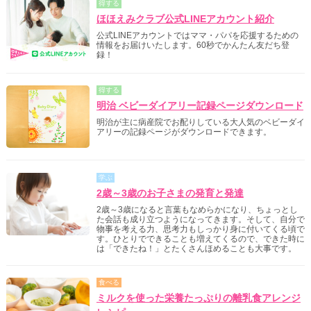
得する
ほほえみクラブ公式LINEアカウント紹介
公式LINEアカウントではママ・パパを応援するための
情報をお届けいたします。60秒でかんたん友だち登
録！
得する
明治 ベビーダイアリー記録ページダウンロード
明治が主に病産院でお配りしている大人気のベビーダイ
アリーの記録ページがダウンロードできます。
学ぶ
2歳～3歳のお子さまの発育と発達
2歳～3歳になると言葉もなめらかになり、ちょっとし
た会話も成り立つようになってきます。そして、自分で
物事を考える力、思考力もしっかり身に付いてくる頃で
す。ひとりでできることも増えてくるので、できた時に
は「できたね！」とたくさんほめることも大事です。
食べる
ミルクを使った栄養たっぷりの離乳食アレンジ