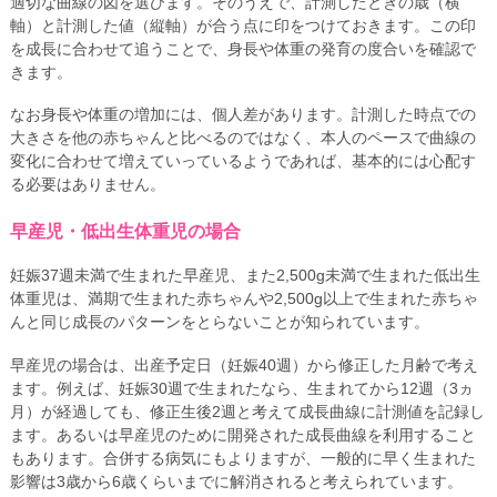
適切な曲線の図を選びます。そのうえで、計測したときの歳（横
軸）と計測した値（縦軸）が合う点に印をつけておきます。この印
を成長に合わせて追うことで、身長や体重の発育の度合いを確認で
きます。
なお身長や体重の増加には、個人差があります。計測した時点での
大きさを他の赤ちゃんと比べるのではなく、本人のペースで曲線の
変化に合わせて増えていっているようであれば、基本的には心配す
る必要はありません。
早産児・低出生体重児の場合
妊娠37週未満で生まれた早産児、また2,500g未満で生まれた低出生
体重児は、満期で生まれた赤ちゃんや2,500g以上で生まれた赤ちゃ
んと同じ成長のパターンをとらないことが知られています。
早産児の場合は、出産予定日（妊娠40週）から修正した月齢で考え
ます。例えば、妊娠30週で生まれたなら、生まれてから12週（3ヵ
月）が経過しても、修正生後2週と考えて成長曲線に計測値を記録し
ます。あるいは早産児のために開発された成長曲線を利用すること
もあります。合併する病気にもよりますが、一般的に早く生まれた
影響は3歳から6歳くらいまでに解消されると考えられています。