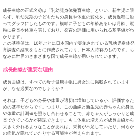
成長曲線の正式名称は「乳幼児身体発育曲線」といい、新生児に限
らず、乳幼児期の子どもたちの身長や体重の変化を、成長過程に沿
ってグラフにしたものです。横軸に子どもの年齢あるいは月齢、縦
軸に身長や体重を表しており、発育の評価に用いられる基準値がわ
かります。
この基準値は、10年ごとに日本国内で実施されている乳幼児身体発
育調査の結果をもとに作成されており、日本人特有のものです。ち
なみに世界のさまざまな国で成長曲線が用いられています。
成長曲線が重要な理由
成長曲線は、すべての母子健康手帳に男女別に掲載されています
が、なぜ必要なのでしょうか？
それは、子どもの身長や体重が適切に増加しているか、評価するた
めの基準だからです。つまり、この曲線と新生児の赤ちゃんの身長
や体重の計測値を照らし合わせることで、赤ちゃんがしっかりと成
長できているかが確認できます。もし体重の増え方が成長曲線から
大きく外れるようなことがあれば、栄養が不足していたり、何らか
の病気が隠れていたりする可能性が考えられます。