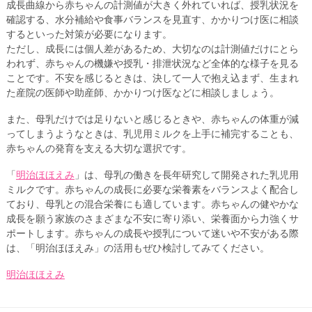
成長曲線から赤ちゃんの計測値が大きく外れていれば、授乳状況を
確認する、水分補給や食事バランスを見直す、かかりつけ医に相談
するといった対策が必要になります。
ただし、成長には個人差があるため、大切なのは計測値だけにとら
われず、赤ちゃんの機嫌や授乳・排泄状況など全体的な様子を見る
ことです。不安を感じるときは、決して一人で抱え込まず、生まれ
た産院の医師や助産師、かかりつけ医などに相談しましょう。
また、母乳だけでは足りないと感じるときや、赤ちゃんの体重が減
ってしまうようなときは、乳児用ミルクを上手に補完することも、
赤ちゃんの発育を支える大切な選択です。
「
明治ほほえみ
」は、母乳の働きを長年研究して開発された乳児用
ミルクです。赤ちゃんの成長に必要な栄養素をバランスよく配合し
ており、母乳との混合栄養にも適しています。赤ちゃんの健やかな
成長を願う家族のさまざまな不安に寄り添い、栄養面から力強くサ
ポートします。赤ちゃんの成長や授乳について迷いや不安がある際
は、「明治ほほえみ」の活用もぜひ検討してみてください。
明治ほほえみ