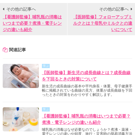
その他の記事へ
その他の記事へ
【看護師監修】哺乳瓶の消毒は
【医師監修】フォローアップミ
いつまで必要？煮沸・電子レン
ルクとは？母乳やミルクとの違
ジの違いも紹介
いについて
関連記事
学ぶ
【医師監修】新生児の成長曲線とは？成長曲線
を下回るときの対策について
新生児の成長曲線の基本や平均身長・体重、母子健康手
帳に掲載されている曲線の見方、体重が成長曲線を下回
ったときの対策をわかりやすく解説します。
学ぶ
【看護師監修】哺乳瓶の消毒はいつまで必要？
煮沸・電子レンジの違いも紹介
哺乳瓶の消毒はなぜ必要なのでしょうか？煮沸・薬液・
電子レンジの違いや頻度、旅行・災害時の簡易消毒方法