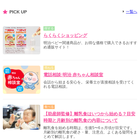
PICK UP
一覧へ
得する
らくらくショッピング
明治ベビー関連商品が、お得な価格で購入できるおすす
め通販サイト！
尋ねる
電話相談:明治 赤ちゃん相談室
会話から始まる安心を。 栄養士が直接相談を受けてく
れる電話相談。
食べる
【助産師監修】離乳食はいつから始める？目安
時期と月齢別の離乳食の内容について
離乳食を始める時期は、生後5〜6ヵ月頃が目安です。
月齢別の離乳食の硬さ・量、注意点、よくある疑問をま
とめて解説します。