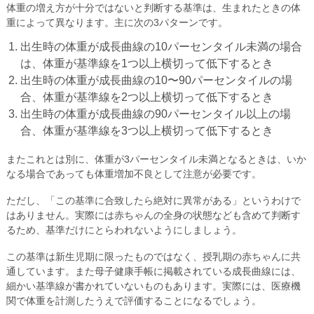
体重の増え方が十分ではないと判断する基準は、生まれたときの体
重によって異なります。主に次の3パターンです。
出生時の体重が成長曲線の10パーセンタイル未満の場合
は、体重が基準線を1つ以上横切って低下するとき
出生時の体重が成長曲線の10〜90パーセンタイルの場
合、体重が基準線を2つ以上横切って低下するとき
出生時の体重が成長曲線の90パーセンタイル以上の場
合、体重が基準線を3つ以上横切って低下するとき
またこれとは別に、体重が3パーセンタイル未満となるときは、いか
なる場合であっても体重増加不良として注意が必要です。
ただし、「この基準に合致したら絶対に異常がある」というわけで
はありません。実際には赤ちゃんの全身の状態なども含めて判断す
るため、基準だけにとらわれないようにしましょう。
この基準は新生児期に限ったものではなく、授乳期の赤ちゃんに共
通しています。また母子健康手帳に掲載されている成長曲線には、
細かい基準線が書かれていないものもあります。実際には、医療機
関で体重を計測したうえで評価することになるでしょう。