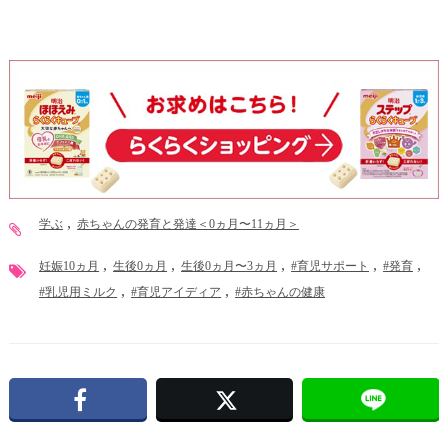
学ぶ
赤ちゃんの発育と発達＜0ヵ月〜11ヵ月＞
妊娠10ヵ月
生後0ヵ月
生後0ヵ月〜3ヵ月
#育児サポート
#発育
#乳児用ミルク
#育児アイディア
#赤ちゃんの健康
Facebook
X