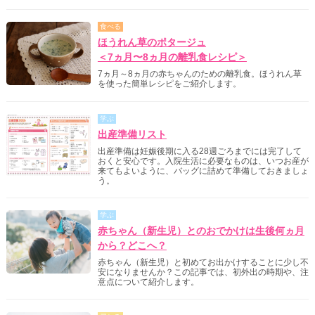
食べる
ほうれん草のポタージュ
＜7ヵ月〜8ヵ月の離乳食レシピ＞
7ヵ月～8ヵ月の赤ちゃんのための離乳食。ほうれん草
を使った簡単レシピをご紹介します。
学ぶ
出産準備リスト
出産準備は妊娠後期に入る28週ごろまでには完了して
おくと安心です。入院生活に必要なものは、いつお産が
来てもよいように、バッグに詰めて準備しておきましょ
う。
学ぶ
赤ちゃん（新生児）とのおでかけは生後何ヵ月
から？どこへ？
赤ちゃん（新生児）と初めてお出かけすることに少し不
安になりませんか？この記事では、初外出の時期や、注
意点について紹介します。