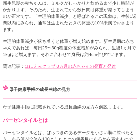
新生児期の赤ちゃんは、ミルクがしっかりと飲めるまで少し時間が
かかります。そのため、生まれてから数日間は体重が減ってしまう
のが正常です。「生理的体重減少」と呼ばれるこの現象は、生後1週
間以内にみられ、通常は生まれたときの体重の10%未満でおさまり
ます。
生理的体重減少が落ち着くと体重が増え始めます。新生児期の赤ち
ゃんであれば、毎日25〜30g程度の体重増加がみられ、生後1ヵ月で
1kgほど増えます。それに合わせて身長は約4cm伸びています。
関連記事：
ほほえみクラブ 0ヵ月の赤ちゃんの発育と発達
母子健康手帳の成長曲線の見方
母子健康手帳に記載されている成長曲線の見方を解説します。
パーセンタイルとは
パーセンタイルとは、ばらつきのあるデータを小さい順に並べたと
き、ある値が全体を100としたときの何番目にあるかを表すもので