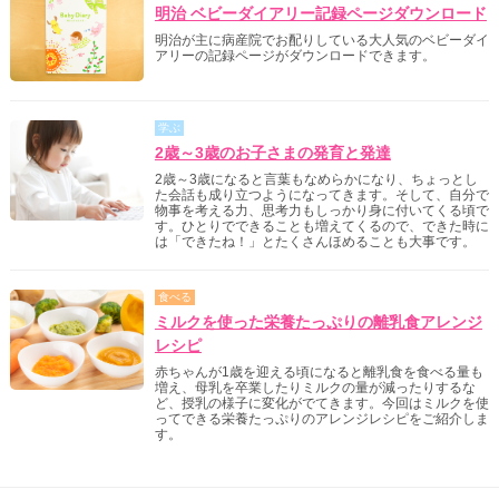
明治 ベビーダイアリー記録ページダウンロード
明治が主に病産院でお配りしている大人気のベビーダイ
アリーの記録ページがダウンロードできます。
学ぶ
2歳～3歳のお子さまの発育と発達
2歳～3歳になると言葉もなめらかになり、ちょっとし
た会話も成り立つようになってきます。そして、自分で
物事を考える力、思考力もしっかり身に付いてくる頃で
す。ひとりでできることも増えてくるので、できた時に
は「できたね！」とたくさんほめることも大事です。
食べる
ミルクを使った栄養たっぷりの離乳食アレンジ
レシピ
赤ちゃんが1歳を迎える頃になると離乳食を食べる量も
増え、母乳を卒業したりミルクの量が減ったりするな
ど、授乳の様子に変化がでてきます。今回はミルクを使
ってできる栄養たっぷりのアレンジレシピをご紹介しま
す。