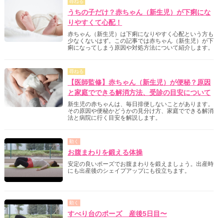
尋ねる
うちの子だけ？赤ちゃん（新生児）が下痢にな
りやすくて心配！
赤ちゃん（新生児）は下痢になりやすく心配という方も
少なくないはず。この記事では赤ちゃん（新生児）が下
痢になってしまう原因や対処方法について紹介します。
尋ねる
【医師監修】赤ちゃん（新生児）が便秘？原因
と家庭でできる解消方法、受診の目安について
新生児の赤ちゃんは、毎日排便しないことがあります。
その原因や便秘かどうかの見分け方、家庭でできる解消
法と病院に行く目安を解説します。
動く
お腹まわりを鍛える体操
安定の良いポーズでお腹まわりを鍛えましょう。出産時
にも出産後のシェイプアップにも役立ちます。
動く
すべり台のポーズ 産後5日目〜