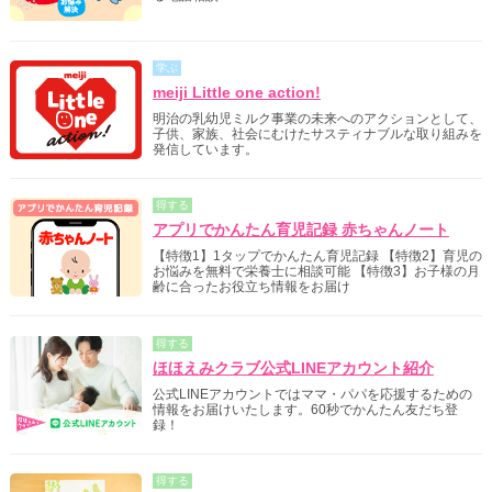
学ぶ
meiji Little one action!
明治の乳幼児ミルク事業の未来へのアクションとして、
子供、家族、社会にむけたサスティナブルな取り組みを
発信しています。
得する
アプリでかんたん育児記録 赤ちゃんノート
【特徴1】1タップでかんたん育児記録 【特徴2】育児の
お悩みを無料で栄養士に相談可能 【特徴3】お子様の月
齢に合ったお役立ち情報をお届け
得する
ほほえみクラブ公式LINEアカウント紹介
公式LINEアカウントではママ・パパを応援するための
情報をお届けいたします。60秒でかんたん友だち登
録！
得する