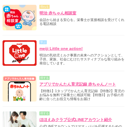
尋ねる
明治 赤ちゃん相談室
会話から始まる安心を。栄養士が直接相談を受けてくれ
る電話相談
学ぶ
meiji Little one action!
明治の乳幼児ミルク事業の未来へのアクションとして、
子供、家族、社会にむけたサスティナブルな取り組みを
発信しています。
得する
アプリでかんたん育児記録 赤ちゃんノート
【特徴1】1タップでかんたん育児記録 【特徴2】育児の
お悩みを無料で栄養士に相談可能 【特徴3】お子様の月
齢に合ったお役立ち情報をお届け
得する
ほほえみクラブ公式LINEアカウント紹介
公式LINEアカウントではママ・パパを応援するための