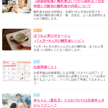
【助産師監修】離乳食はいつから始める？目安
時期と月齢別の離乳食の内容について
離乳食を始める時期は、生後5〜6ヵ月頃が目安です。
月齢別の離乳食の硬さ・量、注意点、よくある疑問をま
とめて解説します。
食べる
ほうれん草のポタージュ
＜7ヵ月〜8ヵ月の離乳食レシピ＞
7ヵ月～8ヵ月の赤ちゃんのための離乳食。ほうれん草
を使った簡単レシピをご紹介します。
学ぶ
出産準備リスト
出産準備は妊娠後期に入る28週ごろまでには完了して
おくと安心です。入院生活に必要なものは、いつお産が
来てもよいように、バッグに詰めて準備しておきましょ
う。
学ぶ
赤ちゃん（新生児）とのおでかけは生後何ヵ月
から？どこへ？