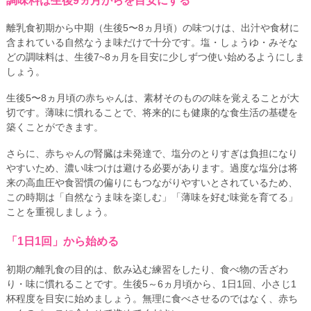
調味料は生後9ヵ月からを目安にする
離乳食初期から中期（生後5〜8ヵ月頃）の味つけは、出汁や食材に
含まれている自然なうま味だけで十分です。塩・しょうゆ・みそな
どの調味料は、生後7~8ヵ月を目安に少しずつ使い始めるようにしま
しょう。
生後5〜8ヵ月頃の赤ちゃんは、素材そのものの味を覚えることが大
切です。薄味に慣れることで、将来的にも健康的な食生活の基礎を
築くことができます。
さらに、赤ちゃんの腎臓は未発達で、塩分のとりすぎは負担になり
やすいため、濃い味つけは避ける必要があります。過度な塩分は将
来の高血圧や食習慣の偏りにもつながりやすいとされているため、
この時期は「自然なうま味を楽しむ」「薄味を好む味覚を育てる」
ことを重視しましょう。
「1日1回」から始める
初期の離乳食の目的は、飲み込む練習をしたり、食べ物の舌ざわ
り・味に慣れることです。生後5～6ヵ月頃から、1日1回、小さじ1
杯程度を目安に始めましょう。無理に食べさせるのではなく、赤ち