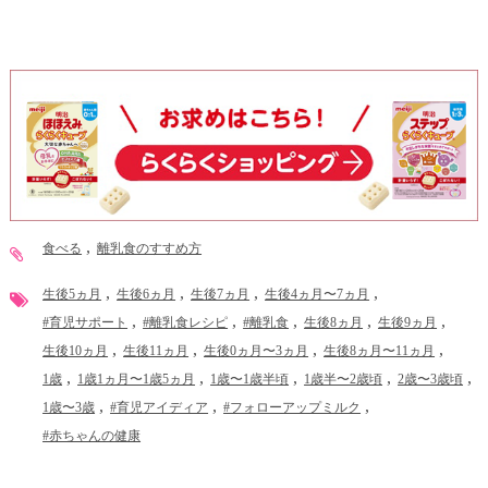
食べる
離乳食のすすめ方
生後5ヵ月
生後6ヵ月
生後7ヵ月
生後4ヵ月〜7ヵ月
#育児サポート
#離乳食レシピ
#離乳食
生後8ヵ月
生後9ヵ月
生後10ヵ月
生後11ヵ月
生後0ヵ月〜3ヵ月
生後8ヵ月〜11ヵ月
1歳
1歳1ヵ月〜1歳5ヵ月
1歳〜1歳半頃
1歳半〜2歳頃
2歳〜3歳頃
1歳〜3歳
#育児アイディア
#フォローアップミルク
#赤ちゃんの健康