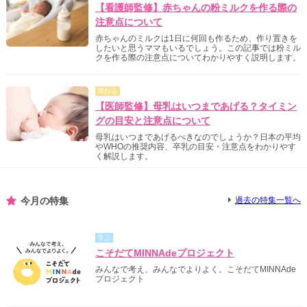
【看護師監修】赤ちゃんの粉ミルクを作る際の
注意点について
赤ちゃんのミルクは1日に何回も作るため、作り置きを
したいと思うママもいるでしょう。この記事では粉ミル
クを作る際の注意点についてわかりやすく説明します。
尋ねる
【医師監修】母乳はいつまであげる？タイミン
グの目安と注意点について
母乳はいつまであげるべきなのでしょうか？日本の平均
やWHOの推奨内容、卒乳の目安・注意点をわかりやす
く解説します。
今月の特集
過去の特集一覧へ
学ぶ
こそだてMINNAdeプロジェクト
みんなで考え、みんなでよりよく。こそだてMINNAde
プロジェクト