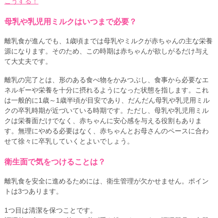
こうする！
母乳や乳児用ミルクはいつまで必要？
離乳食が進んでも、1歳頃までは母乳やミルクが赤ちゃんの主な栄養
源になります。そのため、この時期は赤ちゃんが欲しがるだけ与え
て大丈夫です。
離乳の完了とは、形のある食べ物をかみつぶし、食事から必要なエ
ネルギーや栄養を十分に摂れるようになった状態を指します。これ
は一般的に1歳～1歳半頃が目安であり、だんだん母乳や乳児用ミル
クの卒乳時期が近づいている時期です。ただし、母乳や乳児用ミル
クは栄養面だけでなく、赤ちゃんに安心感を与える役割もありま
す。無理にやめる必要はなく、赤ちゃんとお母さんのペースに合わ
せて徐々に卒乳していくとよいでしょう。
衛生面で気をつけることは？
離乳食を安全に進めるためには、衛生管理が欠かせません。ポイン
トは3つあります。
1つ目は清潔を保つことです。