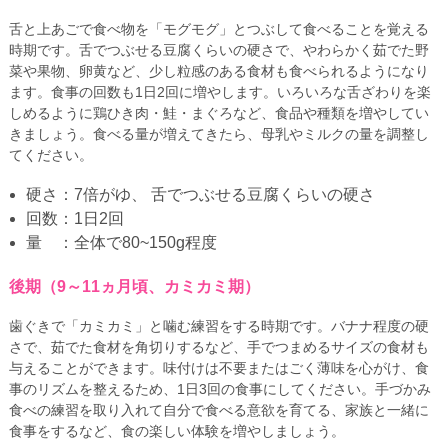
舌と上あごで食べ物を「モグモグ」とつぶして食べることを覚える
時期です。舌でつぶせる豆腐くらいの硬さで、やわらかく茹でた野
菜や果物、卵黄など、少し粒感のある食材も食べられるようになり
ます。食事の回数も1日2回に増やします。いろいろな舌ざわりを楽
しめるように鶏ひき肉・鮭・まぐろなど、食品や種類を増やしてい
きましょう。食べる量が増えてきたら、母乳やミルクの量を調整し
てください。
硬さ：7倍がゆ、 舌でつぶせる豆腐くらいの硬さ
回数：1日2回
量 ：全体で80~150g程度
後期（9～11ヵ月頃、カミカミ期）
歯ぐきで「カミカミ」と噛む練習をする時期です。バナナ程度の硬
さで、茹でた食材を角切りするなど、手でつまめるサイズの食材も
与えることができます。味付けは不要またはごく薄味を心がけ、食
事のリズムを整えるため、1日3回の食事にしてください。手づかみ
食べの練習を取り入れて自分で食べる意欲を育てる、家族と一緒に
食事をするなど、食の楽しい体験を増やしましょう。