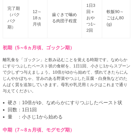
1日3
完了期
12～
回＋
軟飯90～
（パク
歯ぐきで噛め
18ヵ
おや
ごはん80
パク
る肉団子程度
月頃
つ1~
(g)
期）
2回
初期（5～6ヵ月頃、ゴックン期）
離乳食を「ゴックン」と飲み込むことを覚える時期です。なめらか
にすりつぶしたペースト状の食材を、1日1回、小さじ1からスプーン
で少しずつ与えましょう。10倍がゆから始めて、慣れてきたらにん
じんやかぼちゃ、甘みのある野菜やつぶした豆腐・白身魚などのた
んぱく質を追加していきます。母乳や乳児用ミルクはこれまで通り
与えてください。
硬さ：10倍がゆ、なめらかにすりつぶしたペースト状
回数：1日1回
量 ：小さじ1から始める
中期（7～8ヵ月頃、モグモグ期）