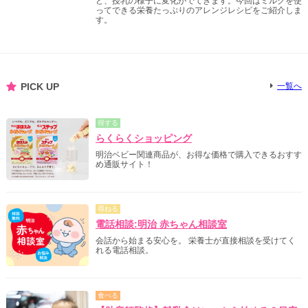
ど、授乳の様子に変化がでてきます。今回はミルクを使
ってできる栄養たっぷりのアレンジレシピをご紹介しま
す。
PICK UP
一覧へ
得する
らくらくショッピング
明治ベビー関連商品が、お得な価格で購入できるおすす
め通販サイト！
尋ねる
電話相談:明治 赤ちゃん相談室
会話から始まる安心を。 栄養士が直接相談を受けてく
れる電話相談。
食べる