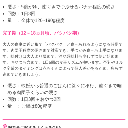
硬さ：5倍がゆ、歯ぐきでつぶせるバナナ程度の硬さ
回数：1日3回
量 ：全体で120~190g程度
完了期（12～18ヵ月頃、パクパク期）
大人の食事に近い形で「パクパク」と食べられるようになる時期で
す。肉団子程度の硬さまで対応でき、手づかみ食べも上手になりま
す。味付けは大人より薄めで、油や調味料も少しずつ使い始めま
す。おやつも含めて、1日5回の食事リズムが整います。卒乳やミル
ク卒業のタイミングは赤ちゃんによって個人差があるため、焦らず
進めていきましょう。
硬さ：軟飯から普通のごはんに徐々に移行、歯ぐきで噛
める肉団子くらいの硬さ
回数：1日3回＋おやつ2回
量 ：ご飯は80g程度
離乳食に関するよくあるQ&A