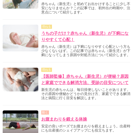
赤ちゃん（新生児）と初めてお出かけすることに少し不
安になりませんか？この記事では、初外出の時期や、注
意点について紹介します。
尋ねる
うちの子だけ？赤ちゃん（新生児）が下痢にな
りやすくて心配！
赤ちゃん（新生児）は下痢になりやすく心配という方も
少なくないはず。この記事では赤ちゃん（新生児）が下
痢になってしまう原因や対処方法について紹介します。
尋ねる
【医師監修】赤ちゃん（新生児）が便秘？原因
と家庭でできる解消方法、受診の目安について
新生児の赤ちゃんは、毎日排便しないことがあります。
その原因や便秘かどうかの見分け方、家庭でできる解消
法と病院に行く目安を解説します。
動く
お腹まわりを鍛える体操
安定の良いポーズでお腹まわりを鍛えましょう。出産時
にも出産後のシェイプアップにも役立ちます。