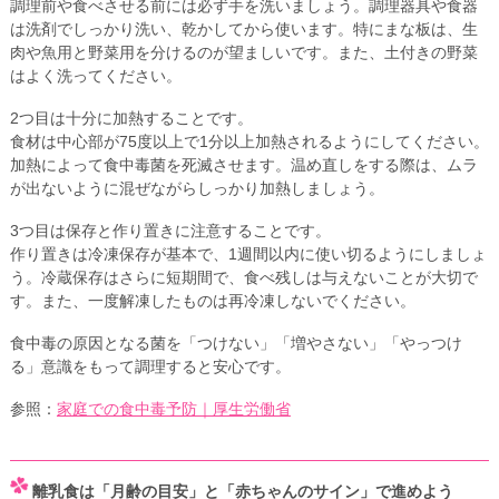
調理前や食べさせる前には必ず手を洗いましょう。調理器具や食器
は洗剤でしっかり洗い、乾かしてから使います。特にまな板は、生
肉や魚用と野菜用を分けるのが望ましいです。また、土付きの野菜
はよく洗ってください。
2つ目は十分に加熱することです。
食材は中心部が75度以上で1分以上加熱されるようにしてください。
加熱によって食中毒菌を死滅させます。温め直しをする際は、ムラ
が出ないように混ぜながらしっかり加熱しましょう。
3つ目は保存と作り置きに注意することです。
作り置きは冷凍保存が基本で、1週間以内に使い切るようにしましょ
う。冷蔵保存はさらに短期間で、食べ残しは与えないことが大切で
す。また、一度解凍したものは再冷凍しないでください。
食中毒の原因となる菌を「つけない」「増やさない」「やっつけ
る」意識をもって調理すると安心です。
参照：
家庭での食中毒予防｜厚生労働省
離乳食は「月齢の目安」と「赤ちゃんのサイン」で進めよう