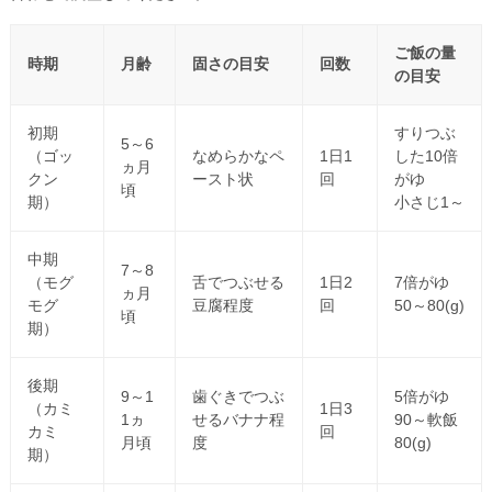
ご飯の量
時期
月齢
固さの目安
回数
の目安
初期
すりつぶ
5～6
（ゴッ
なめらかなペ
1日1
した10倍
ヵ月
クン
ースト状
回
がゆ
頃
期）
小さじ1～
中期
7～8
（モグ
舌でつぶせる
1日2
7倍がゆ
ヵ月
モグ
豆腐程度
回
50～80(g)
頃
期）
後期
9～1
歯ぐきでつぶ
5倍がゆ
（カミ
1日3
1ヵ
せるバナナ程
90～軟飯
カミ
回
月頃
度
80(g)
期）