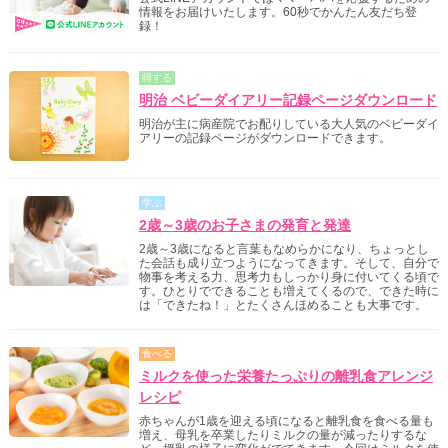
情報をお届けいたします。60秒でかんたん友だち登
録！
得する
明治 ベビーダイアリー記録ページダウンロード
明治が主に病産院でお配りしている大人気のベビーダイ
アリーの記録ページがダウンロードできます。
学ぶ
2歳～3歳のお子さまの発育と発達
2歳～3歳になると言葉もなめらかになり、ちょっとし
た会話も成り立つようになってきます。そして、自分で
物事を考える力、思考力もしっかり身に付いてくる頃で
す。ひとりでできることも増えてくるので、できた時に
は「できたね！」とたくさんほめることも大事です。
食べる
ミルクを使った栄養たっぷりの離乳食アレンジ
レシピ
赤ちゃんが1歳を迎える頃になると離乳食を食べる量も
増え、母乳を卒業したりミルクの量が減ったりするな