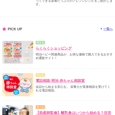
ってできる栄養たっぷりのアレンジレシピをご紹介しま
す。
PICK UP
一覧へ
得する
らくらくショッピング
明治ベビー関連商品が、お得な価格で購入できるおすす
め通販サイト！
尋ねる
電話相談:明治 赤ちゃん相談室
会話から始まる安心を。 栄養士が直接相談を受けてく
れる電話相談。
食べる
【助産師監修】離乳食はいつから始める？目安