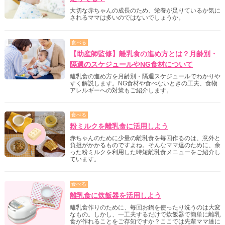
大切な赤ちゃんの成長のため、栄養が足りているか気に
されるママは多いのではないでしょうか。
食べる
【助産師監修】離乳食の進め方とは？月齢別・
隔週のスケジュールやNG食材について
離乳食の進め方を月齢別・隔週スケジュールでわかりや
すく解説します。NG食材や食べないときの工夫、食物
アレルギーへの対策もご紹介します。
食べる
粉ミルクを離乳食に活用しよう
赤ちゃんのために少量の離乳食を毎回作るのは、意外と
負担がかかるものですよね。そんなママ達のために、余
った粉ミルクを利用した時短離乳食メニューをご紹介し
ています。
食べる
離乳食に炊飯器を活用しよう
離乳食作りのために、毎回お鍋を使ったり洗うのは大変
なもの。しかし、一工夫するだけで炊飯器で簡単に離乳
食が作れることをご存知ですか？ここでは先輩ママ達に