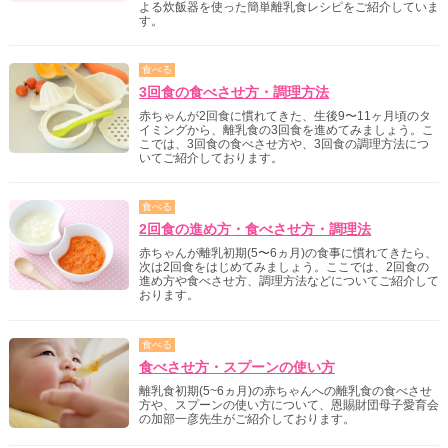
よる炊飯器を使った簡単離乳食レシピをご紹介していま
す。
食べる
3回食の食べさせ方・調理方法
赤ちゃんが2回食に慣れてきた、生後9〜11ヶ月頃のタ
イミングから、離乳食の3回食を進めてみましょう。こ
こでは、3回食の食べさせ方や、3回食の調理方法につ
いてご紹介しております。
食べる
2回食の進め方・食べさせ方・調理法
赤ちゃんが離乳初期(5〜6ヵ月)の食事に慣れてきたら、
次は2回食をはじめてみましょう。ここでは、2回食の
進め方や食べさせ方、調理方法などについてご紹介して
おります。
食べる
食べさせ方・スプーンの使い方
離乳食初期(5~6ヵ月)の赤ちゃんへの離乳食の食べさせ
方や、スプーンの使い方について、恩賜財団母子愛育会
の加部一彦先生がご紹介しております。