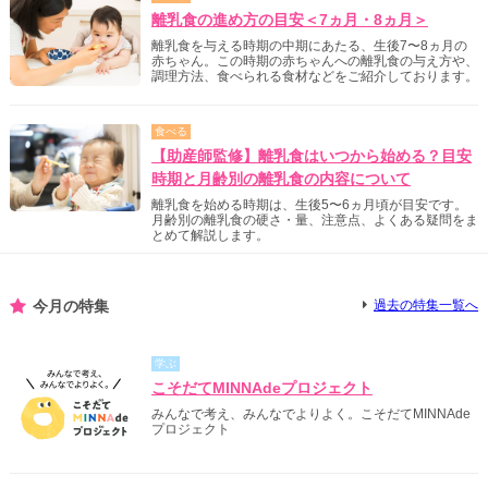
離乳食の進め方の目安＜7ヵ月・8ヵ月＞
離乳食を与える時期の中期にあたる、生後7〜8ヵ月の
赤ちゃん。この時期の赤ちゃんへの離乳食の与え方や、
調理方法、食べられる食材などをご紹介しております。
食べる
【助産師監修】離乳食はいつから始める？目安
時期と月齢別の離乳食の内容について
離乳食を始める時期は、生後5〜6ヵ月頃が目安です。
月齢別の離乳食の硬さ・量、注意点、よくある疑問をま
とめて解説します。
今月の特集
過去の特集一覧へ
学ぶ
こそだてMINNAdeプロジェクト
みんなで考え、みんなでよりよく。こそだてMINNAde
プロジェクト