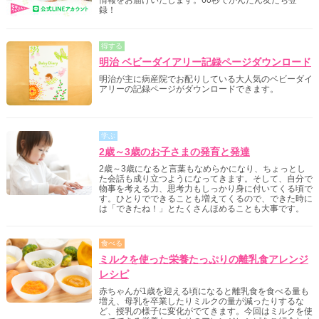
録！
得する
明治 ベビーダイアリー記録ページダウンロード
明治が主に病産院でお配りしている大人気のベビーダイ
アリーの記録ページがダウンロードできます。
学ぶ
2歳～3歳のお子さまの発育と発達
2歳～3歳になると言葉もなめらかになり、ちょっとし
た会話も成り立つようになってきます。そして、自分で
物事を考える力、思考力もしっかり身に付いてくる頃で
す。ひとりでできることも増えてくるので、できた時に
は「できたね！」とたくさんほめることも大事です。
食べる
ミルクを使った栄養たっぷりの離乳食アレンジ
レシピ
赤ちゃんが1歳を迎える頃になると離乳食を食べる量も
増え、母乳を卒業したりミルクの量が減ったりするな
ど、授乳の様子に変化がでてきます。今回はミルクを使