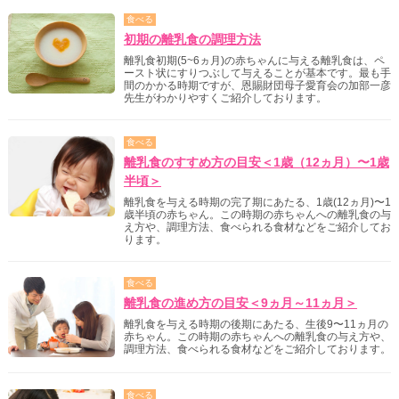
食べる
初期の離乳食の調理方法
離乳食初期(5~6ヵ月)の赤ちゃんに与える離乳食は、ペ
ースト状にすりつぶして与えることが基本です。最も手
間のかかる時期ですが、恩賜財団母子愛育会の加部一彦
先生がわかりやすくご紹介しております。
食べる
離乳食のすすめ方の目安＜1歳（12ヵ月）〜1歳
半頃＞
離乳食を与える時期の完了期にあたる、1歳(12ヵ月)〜1
歳半頃の赤ちゃん。この時期の赤ちゃんへの離乳食の与
え方や、調理方法、食べられる食材などをご紹介してお
ります。
食べる
離乳食の進め方の目安＜9ヵ月～11ヵ月＞
離乳食を与える時期の後期にあたる、生後9〜11ヵ月の
赤ちゃん。この時期の赤ちゃんへの離乳食の与え方や、
調理方法、食べられる食材などをご紹介しております。
食べる