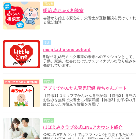
尋ねる
明治 赤ちゃん相談室
会話から始まる安心を。栄養士が直接相談を受けてくれ
る電話相談
学ぶ
meiji Little one action!
明治の乳幼児ミルク事業の未来へのアクションとして、
子供、家族、社会にむけたサスティナブルな取り組みを
発信しています。
得する
アプリでかんたん育児記録 赤ちゃんノート
【特徴1】1タップでかんたん育児記録 【特徴2】育児の
お悩みを無料で栄養士に相談可能 【特徴3】お子様の月
齢に合ったお役立ち情報をお届け
得する
ほほえみクラブ公式LINEアカウント紹介
公式LINEアカウントではママ・パパを応援するための
情報をお届けいたします。60秒でかんたん友だち登