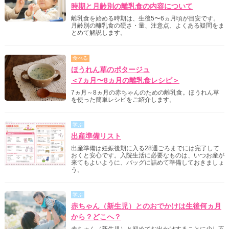
時期と月齢別の離乳食の内容について
離乳食を始める時期は、生後5〜6ヵ月頃が目安です。
月齢別の離乳食の硬さ・量、注意点、よくある疑問をま
とめて解説します。
食べる
ほうれん草のポタージュ
＜7ヵ月〜8ヵ月の離乳食レシピ＞
7ヵ月～8ヵ月の赤ちゃんのための離乳食。ほうれん草
を使った簡単レシピをご紹介します。
学ぶ
出産準備リスト
出産準備は妊娠後期に入る28週ごろまでには完了して
おくと安心です。入院生活に必要なものは、いつお産が
来てもよいように、バッグに詰めて準備しておきましょ
う。
学ぶ
赤ちゃん（新生児）とのおでかけは生後何ヵ月
から？どこへ？