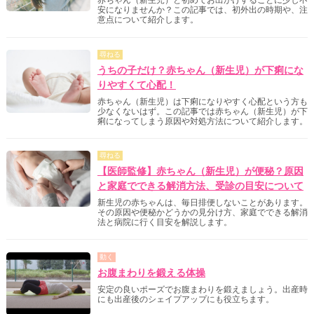
赤ちゃん（新生児）と初めてお出かけすることに少し不
安になりませんか？この記事では、初外出の時期や、注
意点について紹介します。
尋ねる
うちの子だけ？赤ちゃん（新生児）が下痢にな
りやすくて心配！
赤ちゃん（新生児）は下痢になりやすく心配という方も
少なくないはず。この記事では赤ちゃん（新生児）が下
痢になってしまう原因や対処方法について紹介します。
尋ねる
【医師監修】赤ちゃん（新生児）が便秘？原因
と家庭でできる解消方法、受診の目安について
新生児の赤ちゃんは、毎日排便しないことがあります。
その原因や便秘かどうかの見分け方、家庭でできる解消
法と病院に行く目安を解説します。
動く
お腹まわりを鍛える体操
安定の良いポーズでお腹まわりを鍛えましょう。出産時
にも出産後のシェイプアップにも役立ちます。