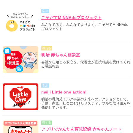
学ぶ
こそだてMINNAdeプロジェクト
みんなで考え、みんなでよりよく。こそだてMINNAde
プロジェクト
尋ねる
明治 赤ちゃん相談室
会話から始まる安心を。栄養士が直接相談を受けてくれ
る電話相談
学ぶ
meiji Little one action!
明治の乳幼児ミルク事業の未来へのアクションとして、
子供、家族、社会にむけたサスティナブルな取り組みを
発信しています。
得する
アプリでかんたん育児記録 赤ちゃんノート