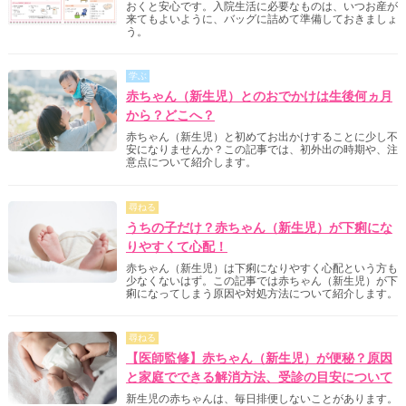
おくと安心です。入院生活に必要なものは、いつお産が
来てもよいように、バッグに詰めて準備しておきましょ
う。
学ぶ
赤ちゃん（新生児）とのおでかけは生後何ヵ月
から？どこへ？
赤ちゃん（新生児）と初めてお出かけすることに少し不
安になりませんか？この記事では、初外出の時期や、注
意点について紹介します。
尋ねる
うちの子だけ？赤ちゃん（新生児）が下痢にな
りやすくて心配！
赤ちゃん（新生児）は下痢になりやすく心配という方も
少なくないはず。この記事では赤ちゃん（新生児）が下
痢になってしまう原因や対処方法について紹介します。
尋ねる
【医師監修】赤ちゃん（新生児）が便秘？原因
と家庭でできる解消方法、受診の目安について
新生児の赤ちゃんは、毎日排便しないことがあります。