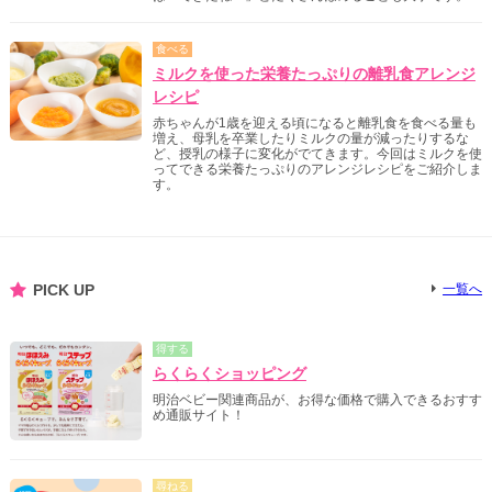
食べる
ミルクを使った栄養たっぷりの離乳食アレンジ
レシピ
赤ちゃんが1歳を迎える頃になると離乳食を食べる量も
増え、母乳を卒業したりミルクの量が減ったりするな
ど、授乳の様子に変化がでてきます。今回はミルクを使
ってできる栄養たっぷりのアレンジレシピをご紹介しま
す。
PICK UP
一覧へ
得する
らくらくショッピング
明治ベビー関連商品が、お得な価格で購入できるおすす
め通販サイト！
尋ねる