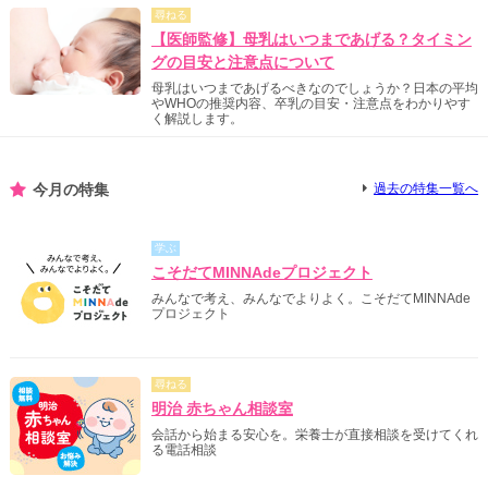
尋ねる
【医師監修】母乳はいつまであげる？タイミン
グの目安と注意点について
母乳はいつまであげるべきなのでしょうか？日本の平均
やWHOの推奨内容、卒乳の目安・注意点をわかりやす
く解説します。
今月の特集
過去の特集一覧へ
学ぶ
こそだてMINNAdeプロジェクト
みんなで考え、みんなでよりよく。こそだてMINNAde
プロジェクト
尋ねる
明治 赤ちゃん相談室
会話から始まる安心を。栄養士が直接相談を受けてくれ
る電話相談