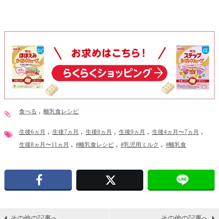
食べる
離乳食レシピ
生後6ヵ月
生後7ヵ月
生後8ヵ月
生後9ヵ月
生後4ヵ月〜7ヵ月
生後8ヵ月〜11ヵ月
#離乳食レシピ
#乳児用ミルク
#離乳食
Facebook
X
その他の記事へ
その他の記事へ