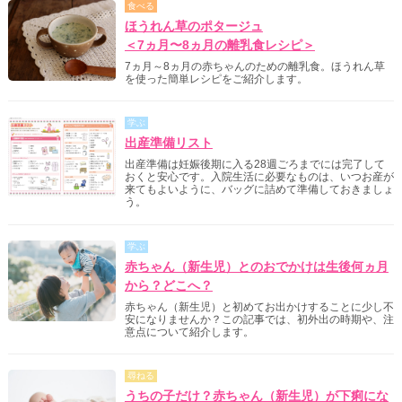
食べる
ほうれん草のポタージュ
＜7ヵ月〜8ヵ月の離乳食レシピ＞
7ヵ月～8ヵ月の赤ちゃんのための離乳食。ほうれん草
を使った簡単レシピをご紹介します。
学ぶ
出産準備リスト
出産準備は妊娠後期に入る28週ごろまでには完了して
おくと安心です。入院生活に必要なものは、いつお産が
来てもよいように、バッグに詰めて準備しておきましょ
う。
学ぶ
赤ちゃん（新生児）とのおでかけは生後何ヵ月
から？どこへ？
赤ちゃん（新生児）と初めてお出かけすることに少し不
安になりませんか？この記事では、初外出の時期や、注
意点について紹介します。
尋ねる
うちの子だけ？赤ちゃん（新生児）が下痢にな