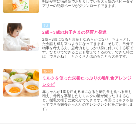
明治が主に病産院でお配りしている大人気のベビーダイ
アリーの記録ページがダウンロードできます。
学ぶ
2歳～3歳のお子さまの発育と発達
2歳～3歳になると言葉もなめらかになり、ちょっとし
た会話も成り立つようになってきます。そして、自分で
物事を考える力、思考力もしっかり身に付いてくる頃で
す。ひとりでできることも増えてくるので、できた時に
は「できたね！」とたくさんほめることも大事です。
食べる
ミルクを使った栄養たっぷりの離乳食アレンジ
レシピ
赤ちゃんが1歳を迎える頃になると離乳食を食べる量も
増え、母乳を卒業したりミルクの量が減ったりするな
ど、授乳の様子に変化がでてきます。今回はミルクを使
ってできる栄養たっぷりのアレンジレシピをご紹介しま
す。