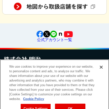
公式アカウント一覧
We use cookies to improve your experience on our website,
お問い合わせ
サイトマップ
個人情報保護について
電子公告
to personalize content and ads, to analyze our traffic. We
アクセシビリティへの対応方針
ご利用規約
明治グループのDX
share information about your use of our website with our
Cookie Settings
advertising and analytics partners, who may combine it with
other information that you have provided to them or that they
have collected from your use of their services. Please click
[Cookie Settings] to customize your cookie settings on our
（
｜
）
明治ホールディングス株式会社
EN
簡体
website.
Cookie Policy
Meiji Seika ファルマ株式会社
Cookie Settings
OK