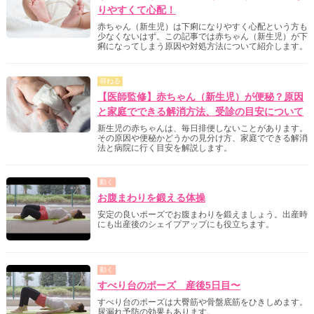
りやすくて心配！
赤ちゃん（新生児）は下痢になりやすく心配という方も
少なくないはず。この記事では赤ちゃん（新生児）が下
痢になってしまう原因や対処方法について紹介します。
尋ねる
【医師監修】赤ちゃん（新生児）が便秘？原因
と家庭でできる解消方法、受診の目安について
新生児の赤ちゃんは、毎日排便しないことがあります。
その原因や便秘かどうかの見分け方、家庭でできる解消
法と病院に行く目安を解説します。
動く
お腹まわりを鍛える体操
安定の良いポーズでお腹まわりを鍛えましょう。出産時
にも出産後のシェイプアップにも役立ちます。
動く
すべり台のポーズ 産後5日目〜
すべり台のポーズは大臀筋や骨盤底筋をひきしめます。
尿漏れ予防の効果もあります。