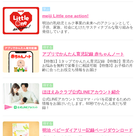
学ぶ
meiji Little one action!
明治の乳幼児ミルク事業の未来へのアクションとして、
子供、家族、社会にむけたサスティナブルな取り組みを
発信しています。
得する
アプリでかんたん育児記録 赤ちゃんノート
【特徴1】1タップでかんたん育児記録 【特徴2】育児の
お悩みを無料で栄養士に相談可能 【特徴3】お子様の月
齢に合ったお役立ち情報をお届け
得する
ほほえみクラブ公式LINEアカウント紹介
公式LINEアカウントではママ・パパを応援するための
情報をお届けいたします。60秒でかんたん友だち登
録！
得する
明治 ベビーダイアリー記録ページダウンロード