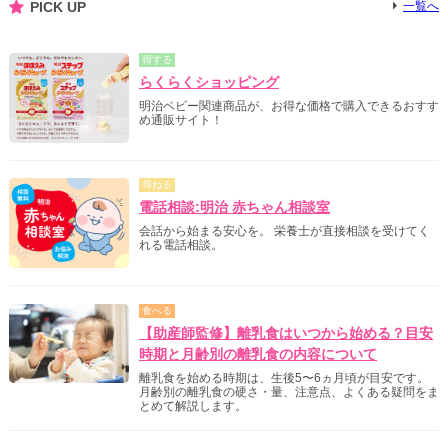
PICK UP
一覧へ
得する
らくらくショッピング
明治ベビー関連商品が、お得な価格で購入できるおすす
め通販サイト！
尋ねる
電話相談:明治 赤ちゃん相談室
会話から始まる安心を。 栄養士が直接相談を受けてく
れる電話相談。
食べる
【助産師監修】離乳食はいつから始める？目安
時期と月齢別の離乳食の内容について
離乳食を始める時期は、生後5〜6ヵ月頃が目安です。
月齢別の離乳食の硬さ・量、注意点、よくある疑問をま
とめて解説します。