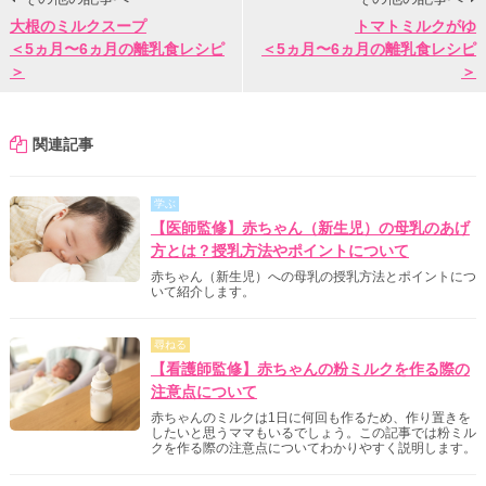
大根のミルクスープ
トマトミルクがゆ
＜5ヵ月〜6ヵ月の離乳食レシピ
＜5ヵ月〜6ヵ月の離乳食レシピ
＞
＞
関連記事
学ぶ
【医師監修】赤ちゃん（新生児）の母乳のあげ
方とは？授乳方法やポイントについて
赤ちゃん（新生児）への母乳の授乳方法とポイントにつ
いて紹介します。
尋ねる
【看護師監修】赤ちゃんの粉ミルクを作る際の
注意点について
赤ちゃんのミルクは1日に何回も作るため、作り置きを
したいと思うママもいるでしょう。この記事では粉ミル
クを作る際の注意点についてわかりやすく説明します。